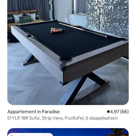
Appartement in Paradise
Gemiddelde be
4,97 (66)
51 FLR 1BR Suite, Strip View, Pooltafel, 6 slaapplaatsen