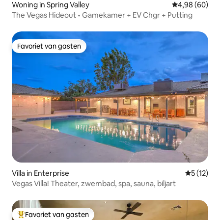
Woning in Spring Valley
Gemiddelde be
4,98 (60)
The Vegas Hideout • Gamekamer + EV Chgr + Putting
Favoriet van gasten
Favoriet van gasten
Villa in Enterprise
Gemiddeld
5 (12)
Vegas Villa! Theater, zwembad, spa, sauna, biljart
Favoriet van gasten
Topfavoriet van gasten