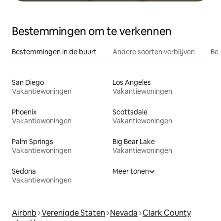
Bestemmingen om te verkennen
Bestemmingen in de buurt
Andere soorten verblijven
Bes
San Diego
Los Angeles
Vakantiewoningen
Vakantiewoningen
Phoenix
Scottsdale
Vakantiewoningen
Vakantiewoningen
Palm Springs
Big Bear Lake
Vakantiewoningen
Vakantiewoningen
Sedona
Meer tonen
Vakantiewoningen
Airbnb
Verenigde Staten
Nevada
Clark County