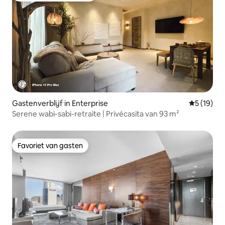
Gastenverblijf in Enterprise
Gemiddelde
5 (19)
Serene wabi-sabi-retraite | Privécasita van 93 m²
Favoriet van gasten
Favoriet van gasten