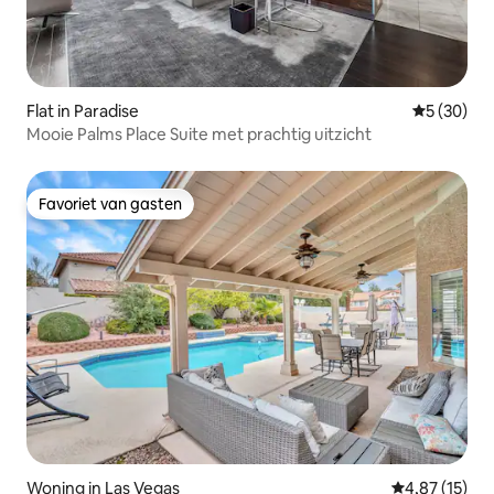
Flat in Paradise
Gemiddelde
5 (30)
Mooie Palms Place Suite met prachtig uitzicht
Favoriet van gasten
Favoriet van gasten
Woning in Las Vegas
Gemiddelde be
4,87 (15)