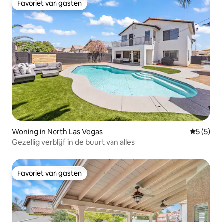
Favoriet van gasten
Favoriet van gasten
Woning in North Las Vegas
Gemiddeld
5 (5)
Gezellig verblijf in de buurt van alles
Favoriet van gasten
Favoriet van gasten