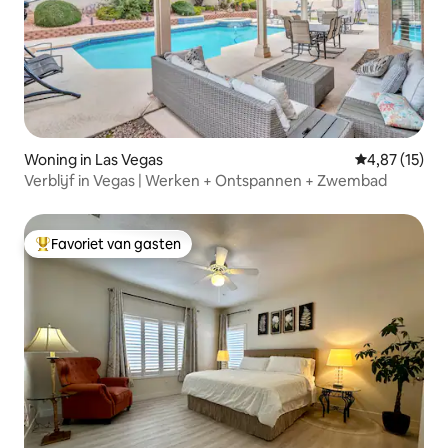
Woning in Las Vegas
Gemiddelde be
4,87 (15)
Verblijf in Vegas | Werken + Ontspannen + Zwembad
Favoriet van gasten
Topfavoriet van gasten