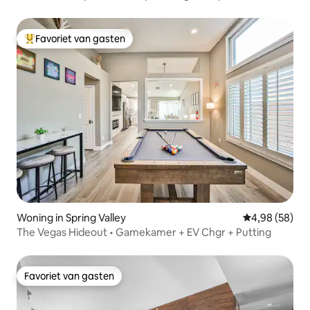
Favoriet van gasten
Topfavoriet van gasten
Woning in Spring Valley
Gemiddelde be
4,98 (58)
The Vegas Hideout • Gamekamer + EV Chgr + Putting
Favoriet van gasten
Favoriet van gasten