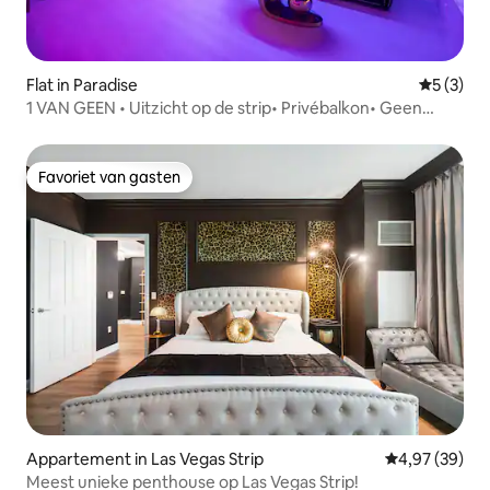
Flat in Paradise
Gemiddeld
5 (3)
1 VAN GEEN • Uitzicht op de strip• Privébalkon• Geen
resorttoeslag
Favoriet van gasten
Favoriet van gasten
Appartement in Las Vegas Strip
Gemiddelde be
4,97 (39)
Meest unieke penthouse op Las Vegas Strip!