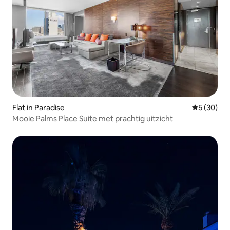
Flat in Paradise
Gemiddelde
5 (30)
Mooie Palms Place Suite met prachtig uitzicht