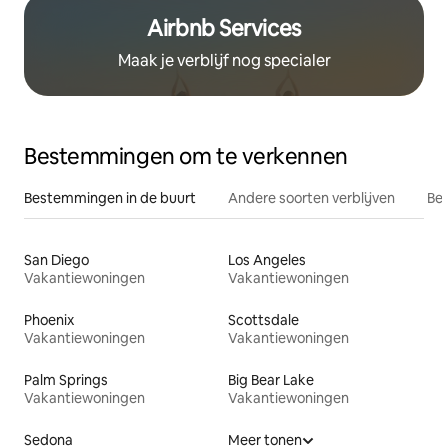
Airbnb Services
Maak je verblijf nog specialer
Bestemmingen om te verkennen
Bestemmingen in de buurt
Andere soorten verblijven
Bes
San Diego
Los Angeles
Vakantiewoningen
Vakantiewoningen
Phoenix
Scottsdale
Vakantiewoningen
Vakantiewoningen
Palm Springs
Big Bear Lake
Vakantiewoningen
Vakantiewoningen
Sedona
Meer tonen