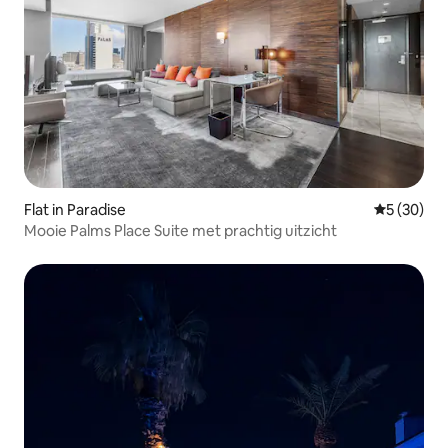
Flat in Paradise
Gemiddelde
5 (30)
Mooie Palms Place Suite met prachtig uitzicht