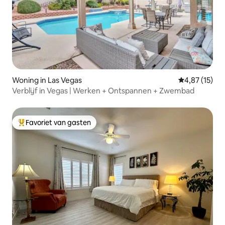
Woning in Las Vegas
Gemiddelde be
4,87 (15)
Verblijf in Vegas | Werken + Ontspannen + Zwembad
Favoriet van gasten
Topfavoriet van gasten