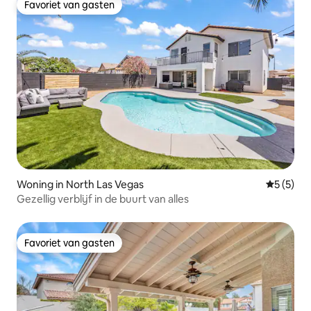
Favoriet van gasten
Favoriet van gasten
Woning in North Las Vegas
Gemiddeld
5 (5)
Gezellig verblijf in de buurt van alles
Favoriet van gasten
Favoriet van gasten