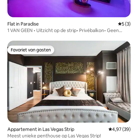
Flat in Paradise
Gemiddeld
5 (3)
1 VAN GEEN • Uitzicht op de strip• Privébalkon• Geen
resorttoeslag
Favoriet van gasten
Favoriet van gasten
Appartement in Las Vegas Strip
Gemiddelde be
4,97 (39)
Meest unieke penthouse op Las Vegas Strip!