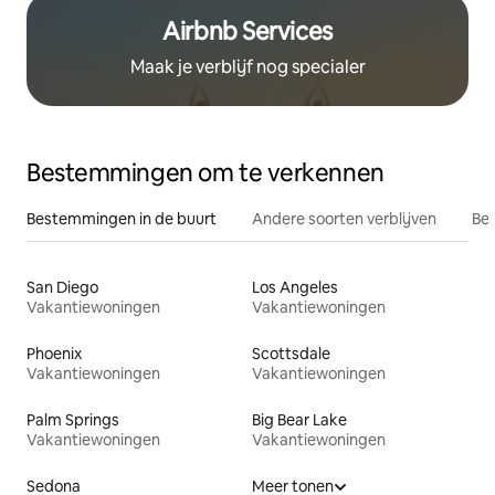
Airbnb Services
Maak je verblijf nog specialer
Bestemmingen om te verkennen
Bestemmingen in de buurt
Andere soorten verblijven
Bes
San Diego
Los Angeles
Vakantiewoningen
Vakantiewoningen
Phoenix
Scottsdale
Vakantiewoningen
Vakantiewoningen
Palm Springs
Big Bear Lake
Vakantiewoningen
Vakantiewoningen
Sedona
Meer tonen