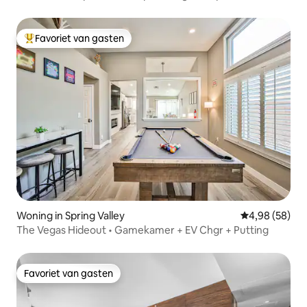
Favoriet van gasten
Topfavoriet van gasten
Woning in Spring Valley
Gemiddelde be
4,98 (58)
The Vegas Hideout • Gamekamer + EV Chgr + Putting
Favoriet van gasten
Favoriet van gasten