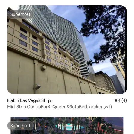
Superhost
Superhost
Flat in Las Vegas Strip
Gemiddeld
4 (4)
Mid-Strip CondoFor4-Queen&SofaBed,keuken,wifi
Superhost
Superhost