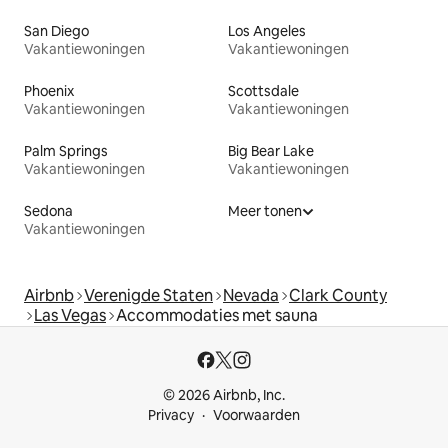
San Diego
Los Angeles
Vakantiewoningen
Vakantiewoningen
Phoenix
Scottsdale
Vakantiewoningen
Vakantiewoningen
Palm Springs
Big Bear Lake
Vakantiewoningen
Vakantiewoningen
Sedona
Meer tonen
Vakantiewoningen
Airbnb
Verenigde Staten
Nevada
Clark County
Las Vegas
Accommodaties met sauna
© 2026 Airbnb, Inc.
Privacy
Voorwaarden