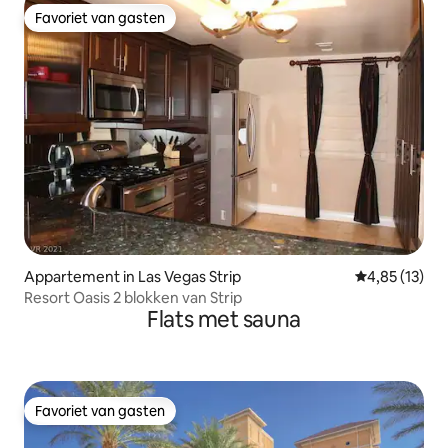
Favoriet van gasten
Favoriet van gasten
Appartement in Las Vegas Strip
Gemiddelde be
4,85 (13)
Resort Oasis 2 blokken van Strip
Flats met sauna
Favoriet van gasten
Favoriet van gasten