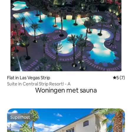
Flat in Las Vegas Strip
Gemiddeld
5 (7)
Suite in Central Strip Resort! - A
Woningen met sauna
Superhost
Superhost