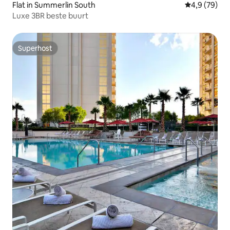
Flat in Summerlin South
Gemiddelde b
4,9 (79)
Luxe 3BR beste buurt
Superhost
Superhost