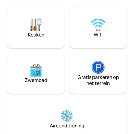
(balkon) met uitzicht op de Las Vegas
het Convention C
Strip, het MGM-casino, het Excalibur-
vijf minuten. ★★★ VOLLEDIGE
kasteel, de Luxor-piramide, het Raiders
toegang tot het 
NFL-stadion, de NYNY-achtbaan, de
Complex (Lazy River) WELKOM 
luchthaven waar je de zonsopgang en
FANTASTISCHE LA
de vliegtuigen in de lucht kunt zien
Keuken
Wifi
vliegen over de bergen, en uitzicht op
Top Golf ⛳️ en de F-1-finishlijn. GRATIS
PARKEERSERVICE
Gratis parkeren op
Zwembad
het terrein
Airconditioning