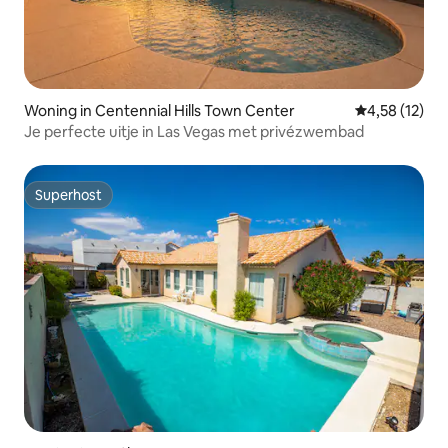
Woning in Centennial Hills Town Center
Gemiddelde be
4,58 (12)
Je perfecte uitje in Las Vegas met privézwembad
Superhost
Superhost