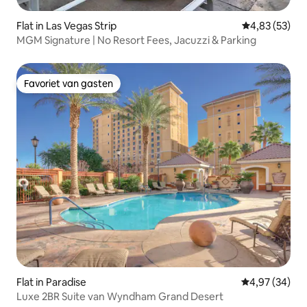
Flat in Las Vegas Strip
Gemiddelde be
4,83 (53)
MGM Signature | No Resort Fees, Jacuzzi & Parking
Favoriet van gasten
Favoriet van gasten
Flat in Paradise
Gemiddelde be
4,97 (34)
Luxe 2BR Suite van Wyndham Grand Desert