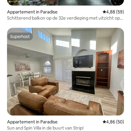
Appartement in Paradise
Gemiddelde be
4,88 (59)
Schitterend balkon op de 32e verdieping met uitzicht op
de Strip in Palms
Superhost
Superhost
Appartement in Paradise
Gemiddelde be
4,86 (50)
Sun and Spin Villa in de buurt van Strip!