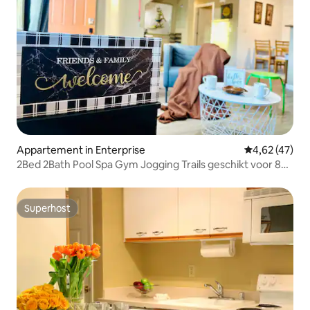
Appartement in Enterprise
Gemiddelde be
4,62 (47)
2Bed 2Bath Pool Spa Gym Jogging Trails geschikt voor 8
personen
Superhost
Superhost