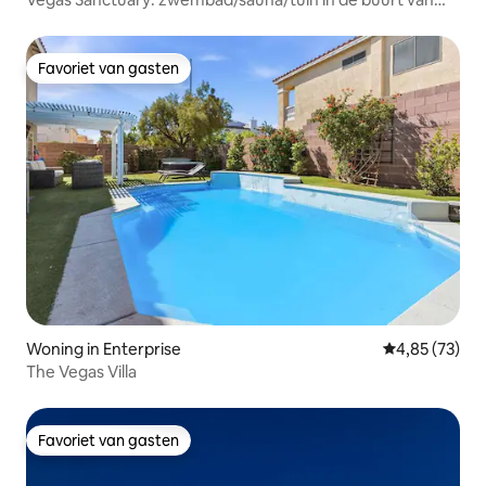
Strip
Favoriet van gasten
Favoriet van gasten
Woning in Enterprise
Gemiddelde be
4,85 (73)
The Vegas Villa
Favoriet van gasten
Favoriet van gasten