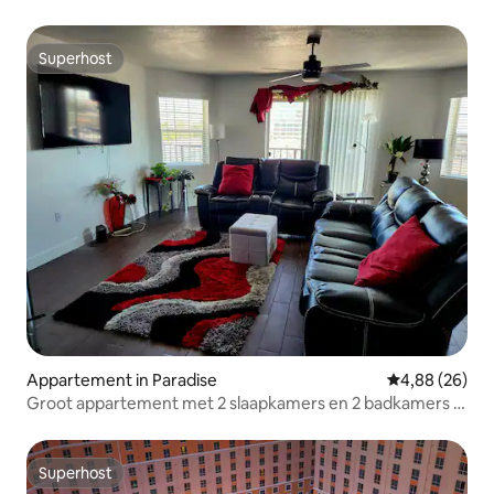
Superhost
Superhost
Appartement in Paradise
Gemiddelde be
4,88 (26)
Groot appartement met 2 slaapkamers en 2 badkamers in
de buurt van het congrescentrum/de Strip
Superhost
Superhost