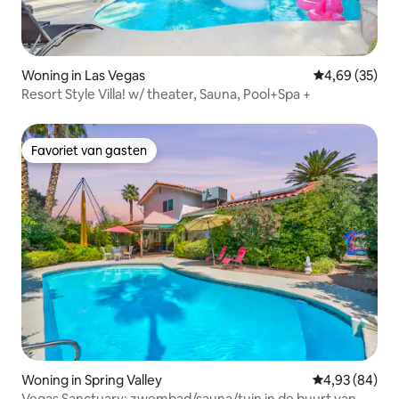
Woning in Las Vegas
Gemiddelde be
4,69 (35)
Resort Style Villa! w/ theater, Sauna, Pool+Spa +
Favoriet van gasten
Favoriet van gasten
Woning in Spring Valley
Gemiddelde be
4,93 (84)
Vegas Sanctuary: zwembad/sauna/tuin in de buurt van