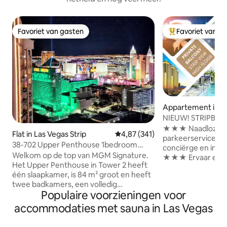
Favoriet van gasten
Favoriet van g
Favoriet van gasten
Topfavoriet van 
Appartement in La
trip
NIEUW! STRIPBA
SIGNATURE STUDI
★★★ Naadloze aa
Flat in Las Vegas Strip
Gemiddelde beoordeling van 4,8
4,87 (341)
parkeerservice, ba
38-702 Upper Penthouse 1bedroom
conciërge en inch
Vranda strip view
Welkom op de top van MGM Signature.
★★★ Ervaar een sp
Het Upper Penthouse in Tower 2 heeft
op de Las Vegas St
één slaapkamer, is 84 m² groot en heeft
van je Signature S
twee badkamers, een volledig
vierkante meter ★★★ Geniet van
Populaire voorzieningen voor
uitgeruste keuken, een jacuzzi van Jet
VOLLEDIGE voorzi
Sonic, een kingsize Tempurpedic-bed,
Resort en geen re
accommodaties met sauna in Las Vegas
een uitschuifbaar queensize bed met
van meer dan 43 $ p
Memory Fiber-kussens, een veranda
Bereik het Raiders