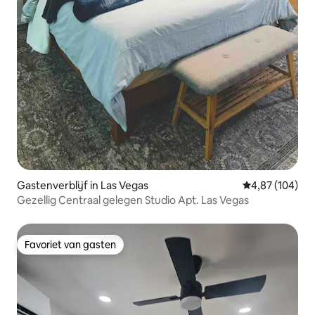
Gastenverblijf in Las Vegas
Gemiddelde beo
4,87 (104)
Gezellig Centraal gelegen Studio Apt. Las Vegas
Favoriet van gasten
Favoriet van gasten