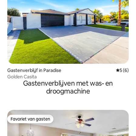
Gastenverblijf in Paradise
Gemiddeld
5 (6)
Golden Casita
Gastenverblijven met was- en
droogmachine
Favoriet van gasten
Favoriet van gasten