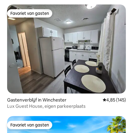
Favoriet van gasten
Favoriet van gasten
Gastenverblijf in Winchester
Gemiddelde beo
4,85 (145)
Lux Guest House, eigen parkeerplaats
Favoriet van gasten
Favoriet van gasten