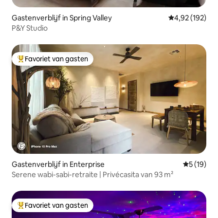
Gastenverblijf in Spring Valley
Gemiddelde beo
4,92 (192)
P&Y Studio
Favoriet van gasten
Topfavoriet van gasten
Gastenverblijf in Enterprise
Gemiddelde
5 (19)
Serene wabi-sabi-retraite | Privécasita van 93 m²
Favoriet van gasten
Topfavoriet van gasten