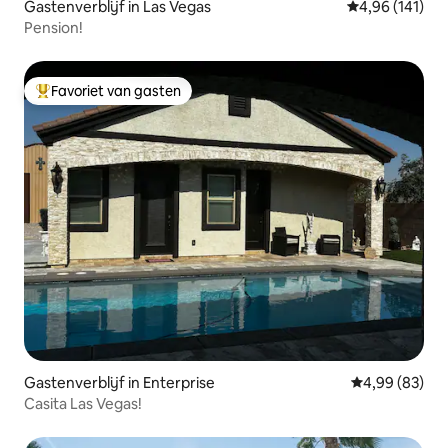
Gastenverblijf in Las Vegas
Gemiddelde beo
4,96 (141)
Pension!
Favoriet van gasten
Topfavoriet van gasten
Gastenverblijf in Enterprise
Gemiddelde be
4,99 (83)
Casita Las Vegas!