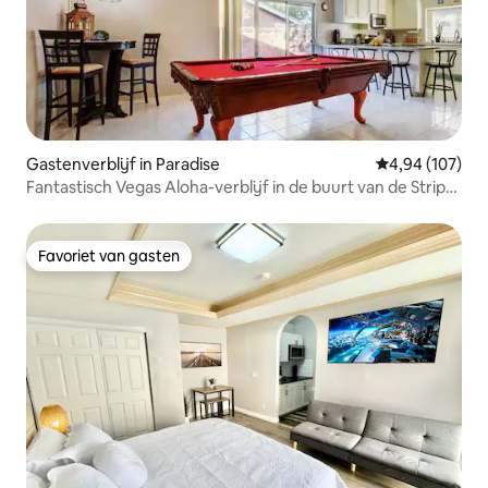
Gastenverblijf in Paradise
Gemiddelde beo
4,94 (107)
Fantastisch Vegas Aloha-verblijf in de buurt van de Strip
en het vliegveld
Favoriet van gasten
Favoriet van gasten