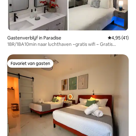
Gastenverblijf in Paradise
Gemiddelde b
4,95 (41)
1BR/1BA10min naar luchthaven ~gratis wifi ~ Gratis
parkeren
Favoriet van gasten
Favoriet van gasten