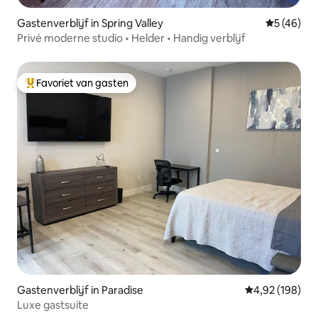
Gastenverblijf in Spring Valley
Gemiddelde
5 (46)
Privé moderne studio • Helder • Handig verblijf
Favoriet van gasten
Topfavoriet van gasten
Gastenverblijf in Paradise
Gemiddelde beo
4,92 (198)
Luxe gastsuite