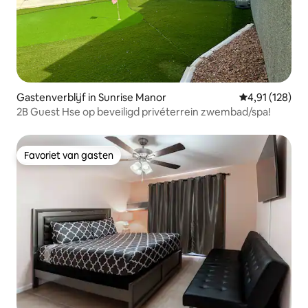
Gastenverblijf in Sunrise Manor
Gemiddelde beo
4,91 (128)
2B Guest Hse op beveiligd privéterrein zwembad/spa!
Favoriet van gasten
Favoriet van gasten