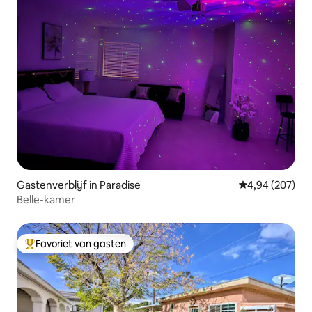
Gastenverblijf in Paradise
Gemiddelde beo
4,94 (207)
Belle-kamer
Favoriet van gasten
Topfavoriet van gasten