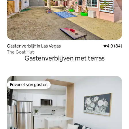
Gastenverblijf in Las Vegas
Gemiddelde b
4,9 (84)
The Goat Hut
Gastenverblijven met terras
Favoriet van gasten
Favoriet van gasten