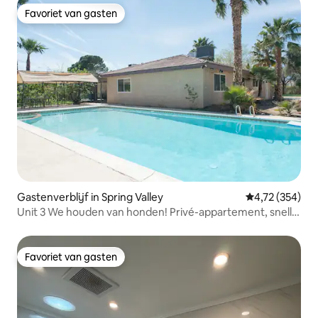
Favoriet van gasten
Favoriet van gasten
Gastenverblijf in Spring Valley
Gemiddelde beo
4,72 (354)
Unit 3 We houden van honden! Privé-appartement, snelle
wifi,
Favoriet van gasten
Favoriet van gasten