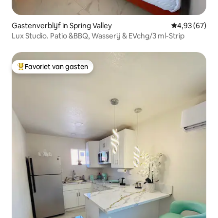
Gastenverblijf in Spring Valley
Gemiddelde be
4,93 (67)
Lux Studio. Patio &BBQ, Wasserij & EVchg/3 ml-Strip
Favoriet van gasten
Topfavoriet van gasten