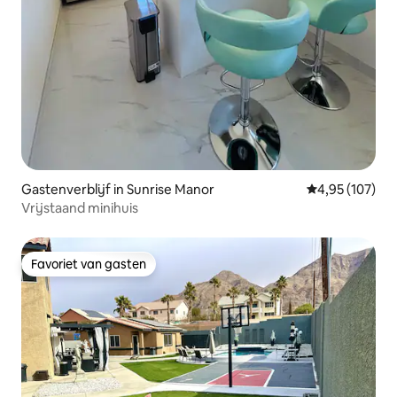
Gastenverblijf in Sunrise Manor
Gemiddelde beo
4,95 (107)
Vrijstaand minihuis
Favoriet van gasten
Favoriet van gasten