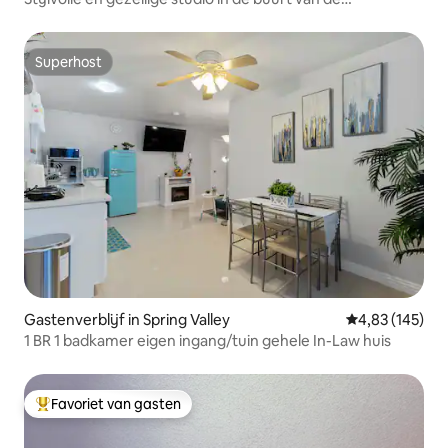
luchthaven.
Superhost
Superhost
Gastenverblijf in Spring Valley
Gemiddelde beo
4,83 (145)
1 BR 1 badkamer eigen ingang/tuin gehele In-Law huis
Favoriet van gasten
Topfavoriet van gasten