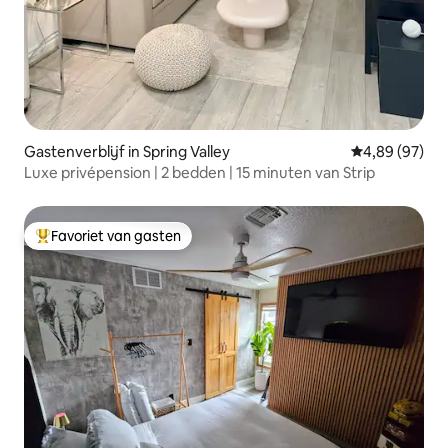
Gastenverblijf in Spring Valley
Gemiddelde be
4,89 (97)
Luxe privépension | 2 bedden | 15 minuten van Strip
Favoriet van gasten
Topfavoriet van gasten