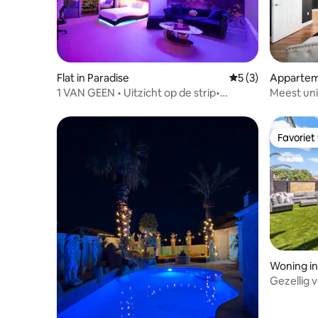
Flat in Paradise
Gemiddelde beoord
5 (3)
Apparteme
rip
1 VAN GEEN • Uitzicht op de strip•
Meest un
Privébalkon• Geen resorttoeslag
Strip!
Favoriet
Favoriet
Woning in
Gezellig v