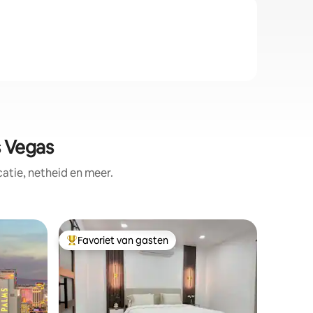
 Vegas
tie, netheid en meer.
Appartem
Favoriet van gasten
Favorie
Topfavoriet van gasten
Favorie
Ultieme S
Ervaar ee
Vegas bij
hoogbouw
verdiepi