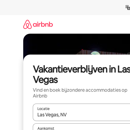
Ga
direct
naar
inhoud
Vakantieverblijven in La
Vegas
Vind en boek bijzondere accommodaties op
Airbnb
Locatie
Wanneer er resultaten beschikbaar zijn, maak je 
Aankomst