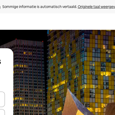
Sommige informatie is automatisch vertaald. 
Originele taal weerge
s
een keuze met je de pijltjestoetsen omhoog en omlaag, óf door te tikk