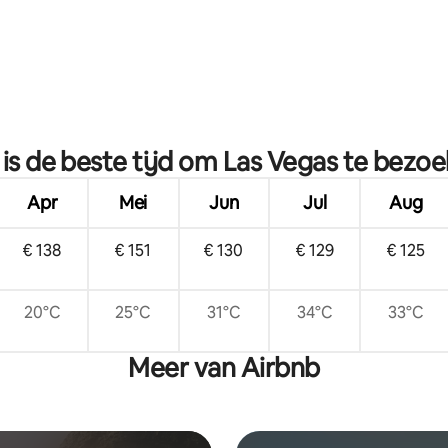
ng van 4,86 op 5, 7 recensies
is de beste tijd om Las Vegas te bezo
Apr
Mei
Jun
Jul
Aug
€ 138
€ 151
€ 130
€ 129
€ 125
20°C
25°C
31°C
34°C
33°C
Meer van Airbnb