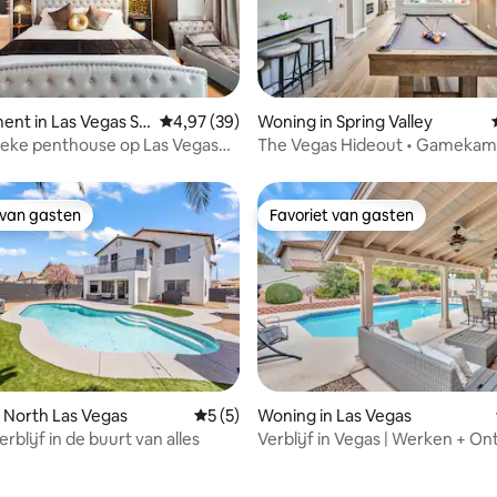
eling van 5 op 5, 3 recensies
nt in Las Vegas St
Gemiddelde beoordeling van 4,97 op 5, 39 r
4,97 (39)
Woning in Spring Valley
ieke penthouse op Las Vegas
The Vegas Hideout • Gamekam
Chgr + Putting
 van gasten
Favoriet van gasten
 van gasten
Favoriet van gasten
 North Las Vegas
Gemiddelde beoordeling van 5 op 5, 5 r
5 (5)
Woning in Las Vegas
erblijf in de buurt van alles
Verblijf in Vegas | Werken + O
+ Zwembad