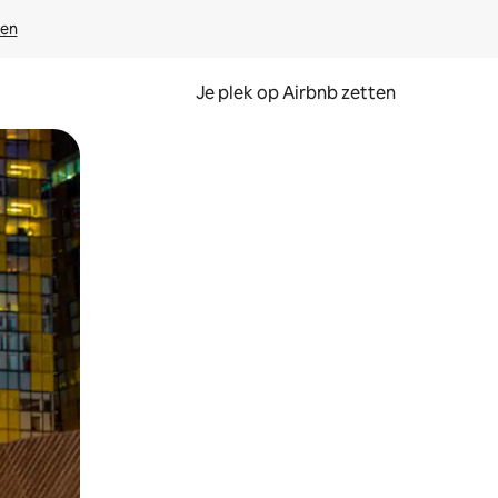
ven
Je plek op Airbnb zetten
en of swipen.