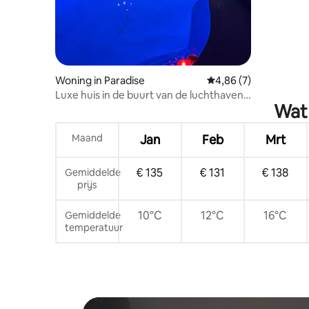
Woning in Paradise
Gemiddelde beoordeli
4,86 (7)
Luxe huis in de buurt van de luchthaven
Wat 
met zwembad.
Maand
Jan
Feb
Mrt
€ 135
€ 131
€ 138
Gemiddelde
prijs
10°C
12°C
16°C
Gemiddelde
temperatuur