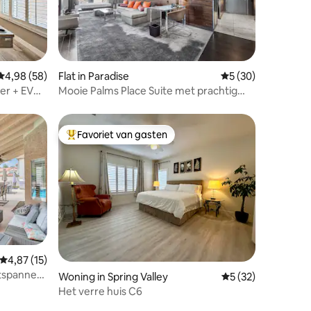
ecensies
Gemiddelde beoordeling van 4,98 op 5, 58 recensies
4,98 (58)
Flat in Paradise
Gemiddelde beoorde
5 (30)
er + EV
Mooie Palms Place Suite met prachtig
uitzicht
Favoriet van gasten
Topfavoriet van gasten
ecensies
Gemiddelde beoordeling van 4,87 op 5, 15 recensies
4,87 (15)
ntspannen
Woning in Spring Valley
Gemiddelde beoord
5 (32)
Het verre huis C6