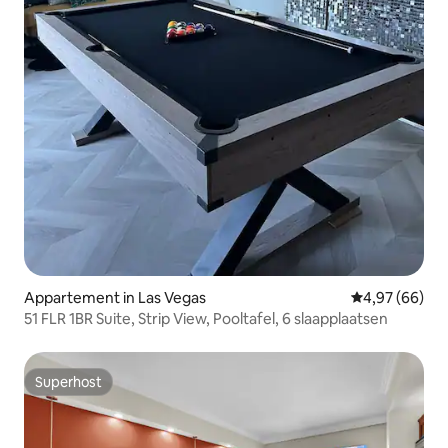
Appartement in Las Vegas
Gemiddelde be
4,97 (66)
51 FLR 1BR Suite, Strip View, Pooltafel, 6 slaapplaatsen
Superhost
Superhost