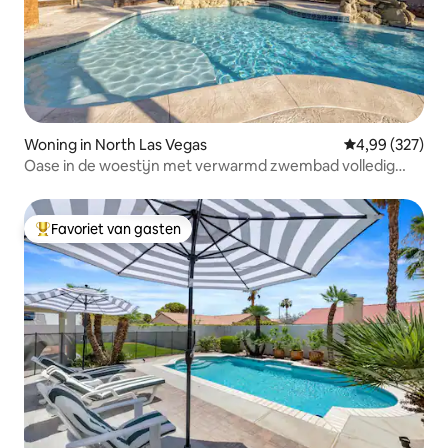
Woning in North Las Vegas
Gemiddelde beo
4,99 (327)
Oase in de woestijn met verwarmd zwembad volledig
gerenoveerd
Favoriet van gasten
Topfavoriet van gasten