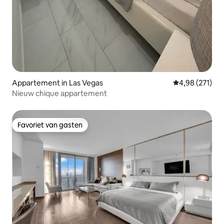
Appartement in Las Vegas
Gemiddelde beo
4,98 (271)
Nieuw chique appartement
Favoriet van gasten
Favoriet van gasten