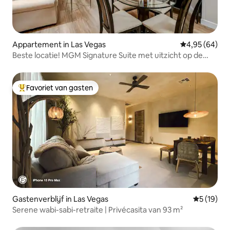
Appartement in Las Vegas
Gemiddelde be
4,95 (64)
Beste locatie! MGM Signature Suite met uitzicht op de
Sphere
Favoriet van gasten
Topfavoriet van gasten
Gastenverblijf in Las Vegas
Gemiddelde
5 (19)
Serene wabi-sabi-retraite | Privécasita van 93 m²