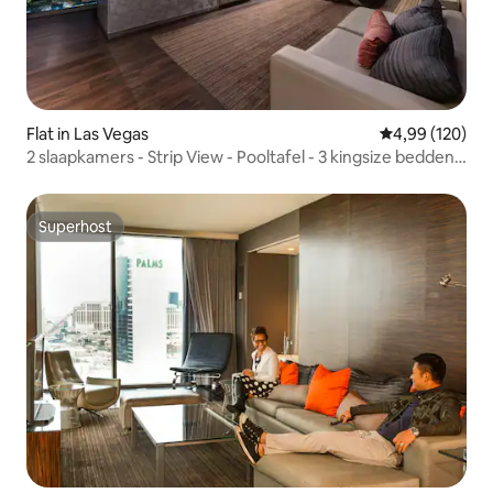
Flat in Las Vegas
Gemiddelde beo
4,99 (120)
2 slaapkamers - Strip View - Pooltafel - 3 kingsize bedden -
Arcade
Superhost
Superhost