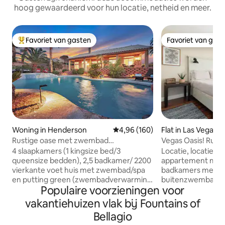
hoog gewaardeerd voor hun locatie, netheid en meer.
Favoriet van gasten
Favoriet van gas
Topfavoriet van gasten
Favoriet van gas
Woning in Henderson
Gemiddelde beoordeling van 4,9
4,96 (160)
Flat in Las Vegas
Rustige oase met zwembad
Vegas Oasis! Rui
(verwarming extra) Spa/minigolf.
zwembad op 5 minu
4 slaapkamers (1 kingsize bed/3
Locatie, locatie, lo
queensize bedden), 2,5 badkamer/ 2200
appartement met 
vierkante voet huis met zwembad/spa
badkamers met g
en putting green (zwembadverwarming
buitenzwembaden, bubbelbade
Populaire voorzieningen voor
xtra). Speelkamer, goed gevulde
parkeerplaats, fi
keuken, woonkamer met 60inch smart-
eigen balkon met u
vakantiehuizen vlak bij Fountains of
tv, prachtig verwarmd zwembad en
zwembad. We bevi
Bellagio
ontspannende spa. Waterval en putting
minuten van de st