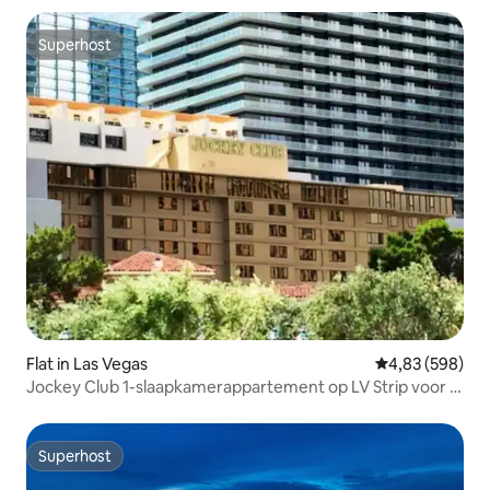
Superhost
Superhost
Flat in Las Vegas
Gemiddelde beo
4,83 (598)
Jockey Club 1-slaapkamerappartement op LV Strip voor 4
personen
Superhost
Superhost