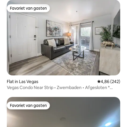
Favoriet van gasten
Favoriet van gasten
Flat in Las Vegas
Gemiddelde beo
4,86 (242)
Vegas Condo Near Strip • Zwembaden • Afgesloten *
Parkeren
Favoriet van gasten
Favoriet van gasten