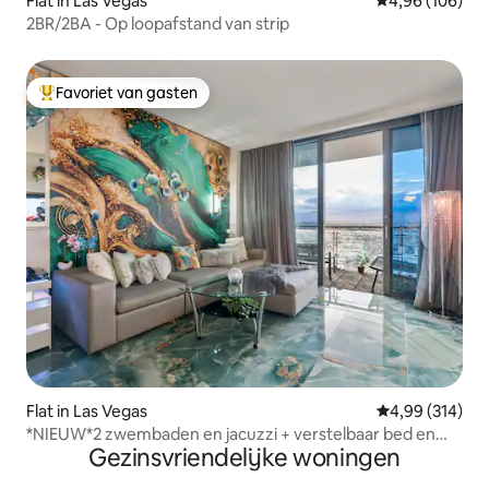
Flat in Las Vegas
Gemiddelde beo
4,96 (106)
2BR/2BA - Op loopafstand van strip
Favoriet van gasten
Topfavoriet van gasten
Flat in Las Vegas
Gemiddelde beo
4,99 (314)
*NIEUW*2 zwembaden en jacuzzi + verstelbaar bed en
Gezinsvriendelijke woningen
massagestoel