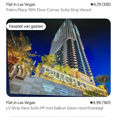
Flat in Las Vegas
Gemiddelde beo
4,79 (335)
Palms Place 19th Floor Corner Suite Strip Views!
Favoriet van gasten
Favoriet van gasten
Flat in Las Vegas
Gemiddelde beo
4,96 (160)
LV Strip View Suite PP met balkon Geen resorttoeslag!