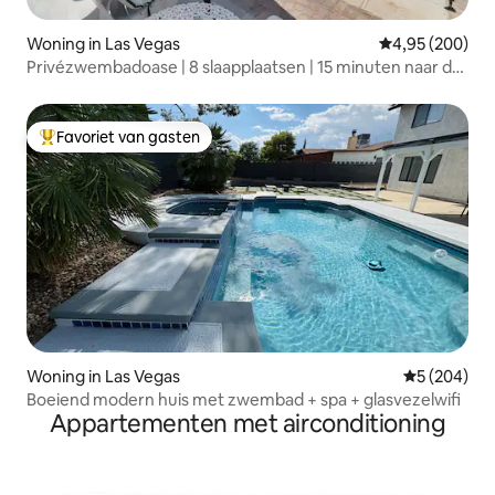
Woning in Las Vegas
Gemiddelde beo
4,95 (200)
Privézwembadoase | 8 slaapplaatsen | 15 minuten naar de
Strip
Favoriet van gasten
Topfavoriet van gasten
Woning in Las Vegas
Gemiddelde 
5 (204)
Boeiend modern huis met zwembad + spa + glasvezelwifi
Appartementen met airconditioning