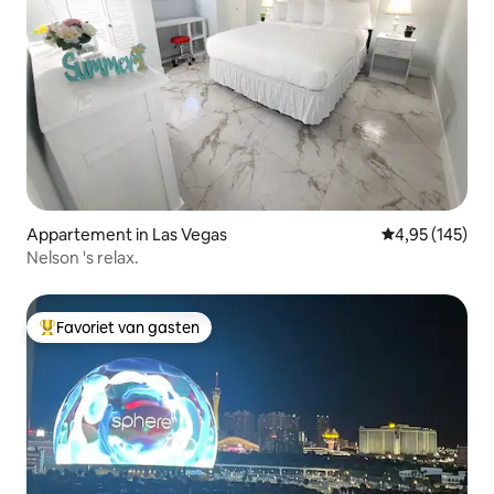
Appartement in Las Vegas
Gemiddelde beo
4,95 (145)
Nelson 's relax.
Favoriet van gasten
Topfavoriet van gasten