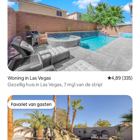
Superhost
Woning in Las Vegas
Gemiddelde beo
4,89 (335)
Gezellig huis in Las Vegas, 7 mijl van de strip!
Favoriet van gasten
Favoriet van gasten