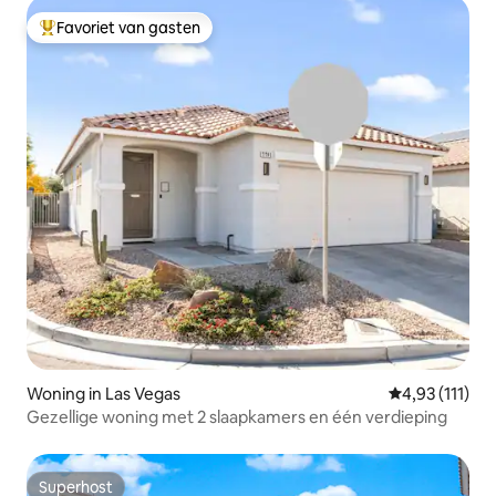
Favoriet van gasten
Topfavoriet van gasten
Woning in Las Vegas
Gemiddelde be
4,93 (111)
Gezellige woning met 2 slaapkamers en één verdieping
Superhost