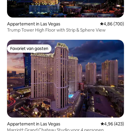
Appartement in Las Vegas
Gemiddelde beo
4,86 (700)
Trump Tower High Floor with Strip & Sphere View
Favoriet van gasten
Favoriet van gasten
Appartement in Las Vegas
Gemiddelde beo
4,96 (423)
Marriott Grand Chateau Studio voor 4 personen