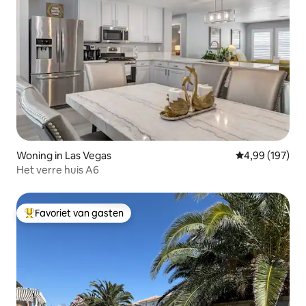
Woning in Las Vegas
Gemiddelde beo
4,99 (197)
Het verre huis A6
Favoriet van gasten
Topfavoriet van gasten