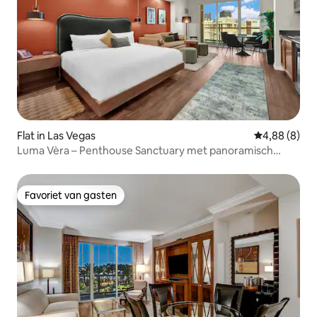
Flat in Las Vegas
Gemiddelde b
4,88 (8)
Luma Vèra – Penthouse Sanctuary met panoramisch
uitzicht
Favoriet van gasten
Favoriet van gasten