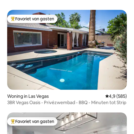
Favoriet van gasten
Topfavoriet van gasten
Woning in Las Vegas
Gemiddelde be
4,9 (585)
3BR Vegas Oasis - Privézwembad - BBQ - Minuten tot Strip
Favoriet van gasten
Topfavoriet van gasten