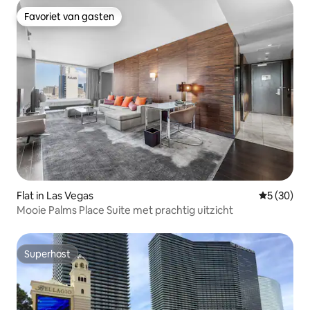
Favoriet van gasten
Favoriet van gasten
Flat in Las Vegas
Gemiddelde
5 (30)
Mooie Palms Place Suite met prachtig uitzicht
Superhost
Superhost