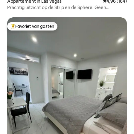
Appartement in Las Vegas
Gemiddelde beo
4,96 (164)
Prachtig uitzicht op de Strip en de Sphere. Geen
resorttoeslagen!
Favoriet van gasten
Topfavoriet van gasten