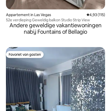
Appartement in Las Vegas
Gemiddelde be
4,93 (115)
52e verdieping Geweldig balkon Studio Strip View
Andere geweldige vakantiewoningen
nabij Fountains of Bellagio
Favoriet van gasten
Favoriet van gasten