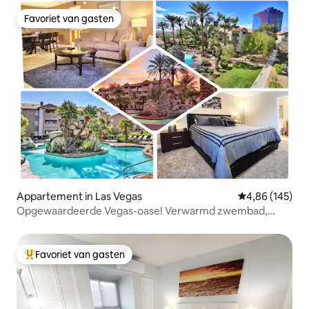
Favoriet van gasten
Favoriet van gasten
Appartement in Las Vegas
Gemiddelde beo
4,86 (145)
Opgewaardeerde Vegas-oase! Verwarmd zwembad,
bubbelbad, fitnessruimte!
Favoriet van gasten
Topfavoriet van gasten