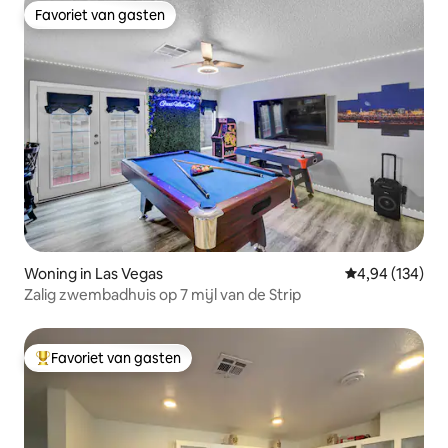
Favoriet van gasten
Favoriet van gasten
Woning in Las Vegas
Gemiddelde beo
4,94 (134)
Zalig zwembadhuis op 7 mijl van de Strip
Favoriet van gasten
Topfavoriet van gasten