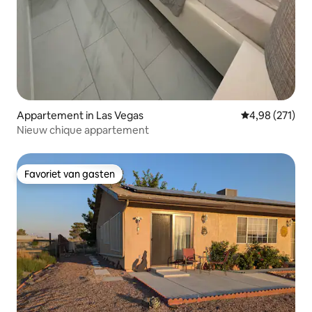
Appartement in Las Vegas
Gemiddelde beo
4,98 (271)
Nieuw chique appartement
Favoriet van gasten
Favoriet van gasten