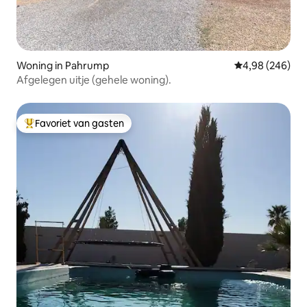
Woning in Pahrump
Gemiddelde beo
4,98 (246)
Afgelegen uitje (gehele woning).
Favoriet van gasten
Topfavoriet van gasten