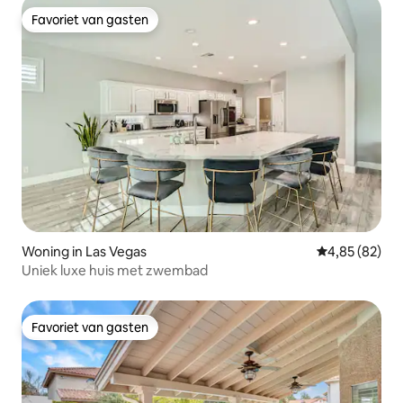
Favoriet van gasten
Favoriet van gasten
Woning in Las Vegas
Gemiddelde be
4,85 (82)
Uniek luxe huis met zwembad
Favoriet van gasten
Favoriet van gasten