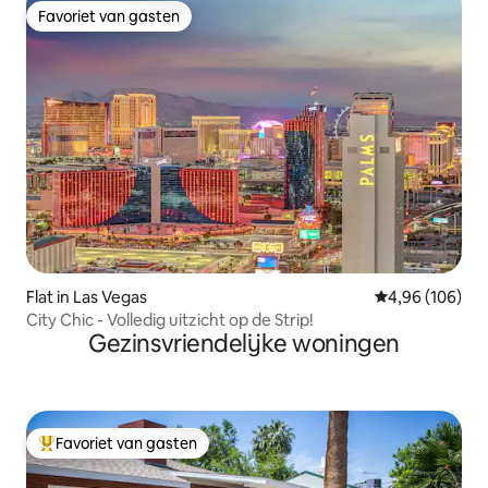
Favoriet van gasten
Favoriet van gasten
Flat in Las Vegas
Gemiddelde beo
4,96 (106)
City Chic - Volledig uitzicht op de Strip!
Gezinsvriendelijke woningen
Favoriet van gasten
Topfavoriet van gasten