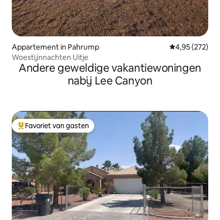
Appartement in Pahrump
Gemiddelde beo
4,95 (272)
Woestijnnachten Uitje
Andere geweldige vakantiewoningen
nabij Lee Canyon
Favoriet van gasten
Topfavoriet van gasten