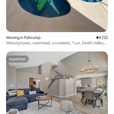
Woning in Pahrump
Gemiddeld
5 (12)
Woestijnoase, zwembad, vuurplaats, 1 uur, Death Valley
en Vegas
Superhost
Superhost