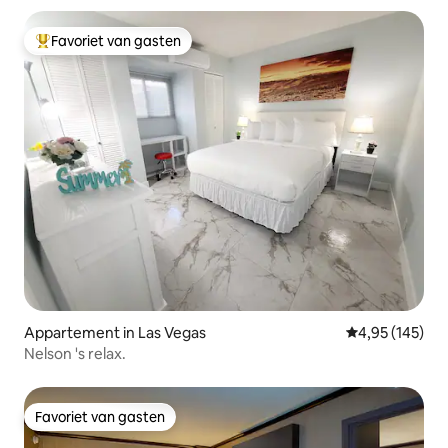
Favoriet van gasten
Topfavoriet van gasten
Appartement in Las Vegas
Gemiddelde beo
4,95 (145)
Nelson 's relax.
Favoriet van gasten
Favoriet van gasten