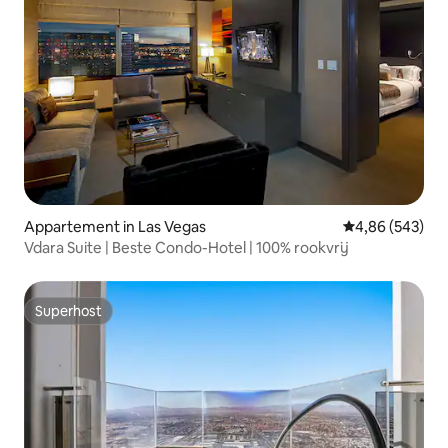
Appartement in Las Vegas
Gemiddelde beo
4,86 (543)
Vdara Suite | Beste Condo-Hotel | 100% rookvrij
Superhost
Superhost