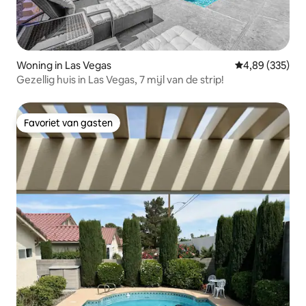
Woning in Las Vegas
Gemiddelde beo
4,89 (335)
Gezellig huis in Las Vegas, 7 mijl van de strip!
Favoriet van gasten
Favoriet van gasten