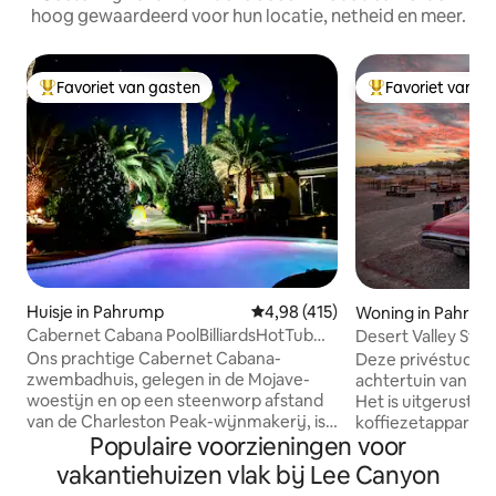
hoog gewaardeerd voor hun locatie, netheid en meer.
Favoriet van gasten
Favoriet van g
Topfavoriet van gasten
Topfavoriet van 
Huisje in Pahrump
Gemiddelde beoordeling van 4,9
4,98 (415)
Woning in Pahru
Cabernet Cabana PoolBilliardsHotTub
Desert Valley Stud
DVNP
Ons prachtige Cabernet Cabana-
Deze privéstudio b
zwembadhuis, gelegen in de Mojave-
achtertuin van ee
woestijn en op een steenworp afstand
Het is uitgerust m
van de Charleston Peak-wijnmakerij, is
koffiezetapparaat,
Populaire voorzieningen voor
het perfecte toevluchtsoord voor jou en
minikoelkast, ma
je gasten. Het poolhouse van 130 m²
speciale werkruim
vakantiehuizen vlak bij Lee Canyon
biedt comfortabel plaats aan 6 personen
grillruimte, honde