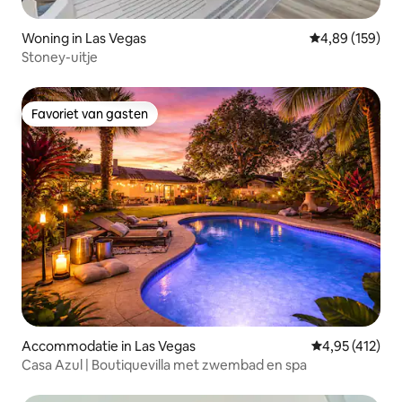
Woning in Las Vegas
Gemiddelde beo
4,89 (159)
Stoney-uitje
Favoriet van gasten
Favoriet van gasten
Accommodatie in Las Vegas
Gemiddelde beo
4,95 (412)
Casa Azul | Boutiquevilla met zwembad en spa