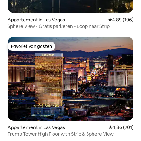
Appartement in Las Vegas
Gemiddelde beo
4,89 (106)
Sphere View • Gratis parkeren • Loop naar Strip
Favoriet van gasten
Favoriet van gasten
Appartement in Las Vegas
Gemiddelde beo
4,86 (701)
Trump Tower High Floor with Strip & Sphere View