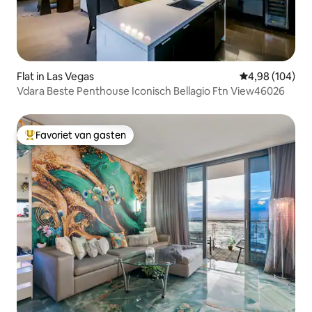
Flat in Las Vegas
Gemiddelde beo
4,98 (104)
Vdara Beste Penthouse Iconisch Bellagio Ftn View46026
Favoriet van gasten
Topfavoriet van gasten