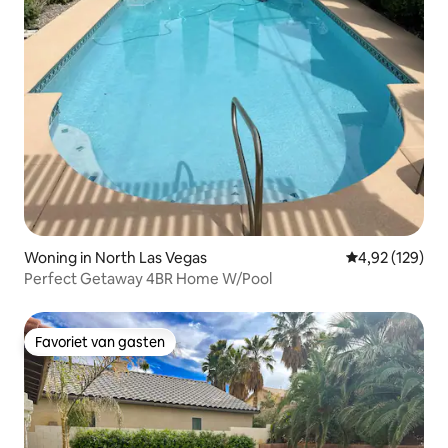
Woning in North Las Vegas
Gemiddelde beo
4,92 (129)
Perfect Getaway 4BR Home W/Pool
Favoriet van gasten
Favoriet van gasten