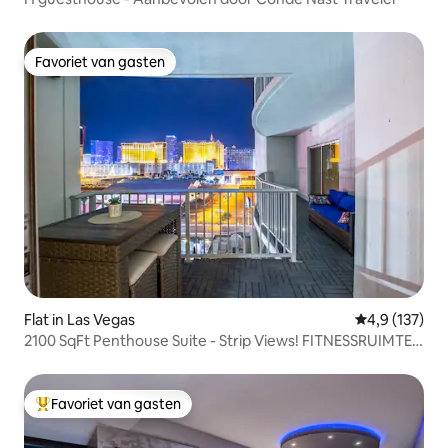
Favoriet van gasten
Favoriet van gasten
Flat in Las Vegas
Gemiddelde be
4,9 (137)
2100 SqFt Penthouse Suite - Strip Views! FITNESSRUIMTE
BIJ HET ZWEMBAD
Favoriet van gasten
Topfavoriet van gasten