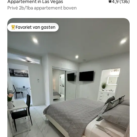
Appartement in Las Vegas
Gemiddelde be
4,9 (136)
Privé 2b/1ba appartement boven
Favoriet van gasten
Topfavoriet van gasten