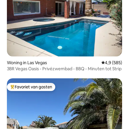
Woning in Las Vegas
Gemiddelde be
4,9 (585)
3BR Vegas Oasis - Privézwembad - BBQ - Minuten tot Strip
Favoriet van gasten
Topfavoriet van gasten