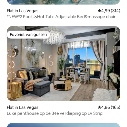
Flat in Las Vegas
Gemiddelde beo
4,99 (314)
*NEW*2 Pools &Hot Tub+Adjustable Bed&massage chair
Favoriet van gasten
Favoriet van gasten
Flat in Las Vegas
Gemiddelde beo
4,86 (165)
Luxe penthouse op de 34e verdieping op LV Strip!