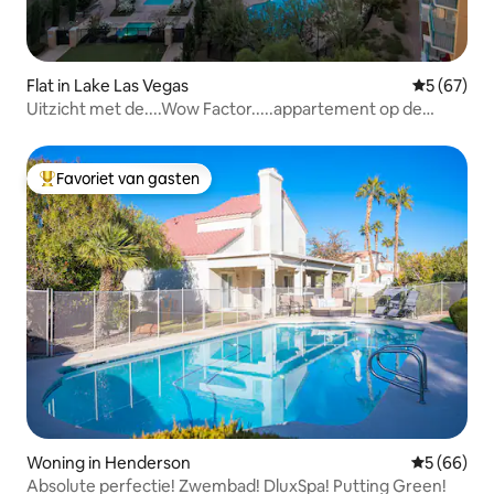
Flat in Lake Las Vegas
Gemiddelde
5 (67)
Uitzicht met de....Wow Factor.....appartement op de
bovenste verdieping
Favoriet van gasten
Topfavoriet van gasten
Woning in Henderson
Gemiddelde
5 (66)
Absolute perfectie! Zwembad! DluxSpa! Putting Green!