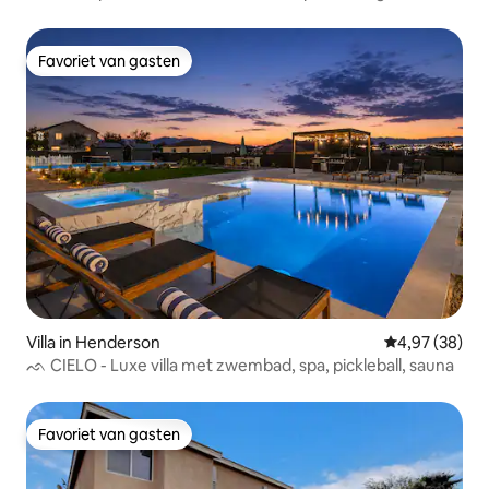
Favoriet van gasten
Favoriet van gasten
Villa in Henderson
Gemiddelde be
4,97 (38)
ᨒ CIELO - Luxe villa met zwembad, spa, pickleball, sauna
Favoriet van gasten
Favoriet van gasten