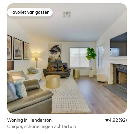
Favoriet van gasten
Favoriet van gasten
Woning in Henderson
Gemiddelde be
4,92 (92)
Chique, schone, eigen achtertuin