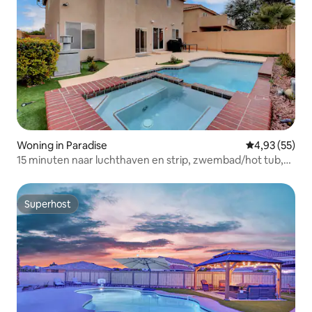
Woning in Paradise
Gemiddelde be
4,93 (55)
15 minuten naar luchthaven en strip, zwembad/hot tub,
snelle wifi
Superhost
Superhost