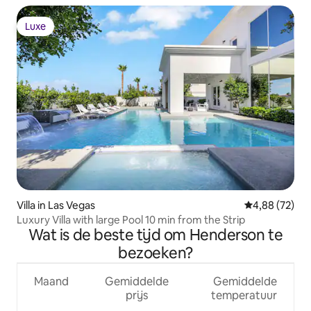
Luxe
Luxe
Villa in Las Vegas
Gemiddelde be
4,88 (72)
Luxury Villa with large Pool 10 min from the Strip
Wat is de beste tijd om Henderson te
bezoeken?
Maand
Gemiddelde
Gemiddelde
prijs
temperatuur