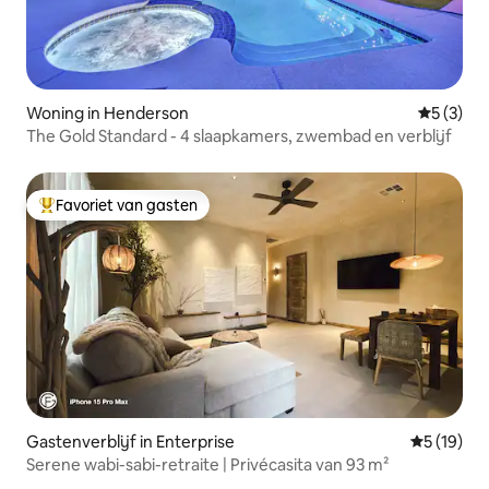
Woning in Henderson
Gemiddeld
5 (3)
The Gold Standard - 4 slaapkamers, zwembad en verblijf
Favoriet van gasten
Topfavoriet van gasten
Gastenverblijf in Enterprise
Gemiddelde
5 (19)
Serene wabi-sabi-retraite | Privécasita van 93 m²