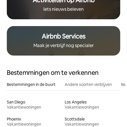
Activiteiten op Airbnb
Iets nieuws beleven
Airbnb Services
Maak je verblijf nog specialer
Bestemmingen om te verkennen
Bestemmingen in de buurt
Andere soorten verblijven
Bes
San Diego
Los Angeles
Vakantiewoningen
Vakantiewoningen
Phoenix
Scottsdale
Vakantiewoningen
Vakantiewoningen