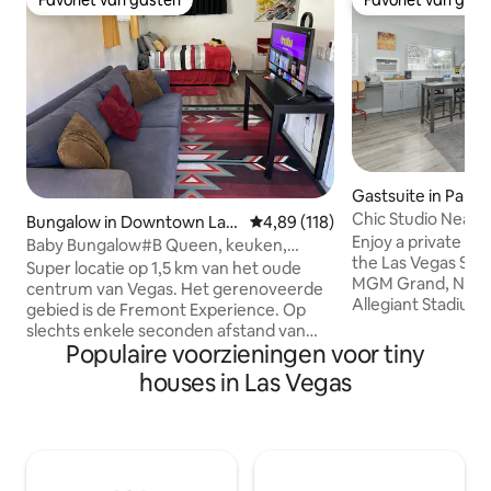
Favoriet van gasten
Favoriet van gas
Favoriet van gasten
Favoriet van gas
Gastsuite in Parad
Chic Studio Near St
Bungalow in Downtown Las
Gemiddelde beoordeling van 4,8
4,89 (118)
Enjoy a private st
Vegas
Baby Bungalow#B Queen, keuken,
the Las Vegas Stri
woonkamer en binnenplaats
Super locatie op 1,5 km van het oude
MGM Grand, New 
centrum van Vegas. Het gerenoveerde
Allegiant Stadium, 
gebied is de Fremont Experience. Op
from Harry Reid In
slechts enkele seconden afstand van
(LAS). This stylish
Populaire voorzieningen voor tiny
een aantal van de beste restaurants, bar
queen bed, retro r
en het nachtleven in het centrum.
houses in Las Vegas
kitchenette, priv
Bezoek Container Park, zipline in
fireplace, flat-scr
Fremont Street of ontspan op een van
dedicated workspa
de vele lokale hotspots! Eersteklas sfeer
patio. Perfect for 
is wat je krijgt van dit prachtig ingerichte
business travelers,
huisje met één kamer. Lease & ID