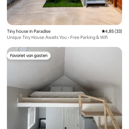
Tiny house in Paradise
Gemiddelde be
4,85 (33)
Unique Tiny House Awaits You • Free Parking & Wifi
Favoriet van gasten
Favoriet van gasten