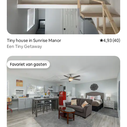
Tiny house in Sunrise Manor
Gemiddelde be
4,93 (40)
Een Tiny Getaway
Favoriet van gasten
Favoriet van gasten