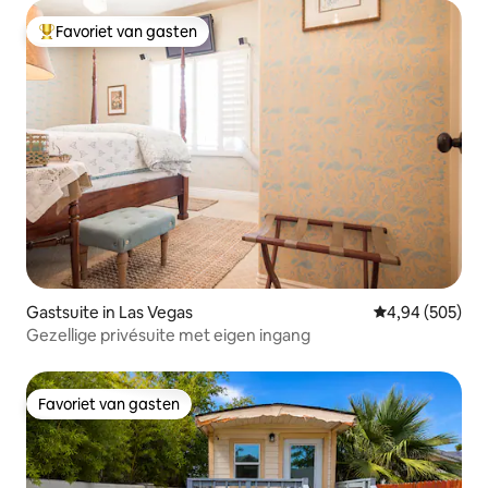
Favoriet van gasten
Topfavoriet van gasten
Gastsuite in Las Vegas
Gemiddelde beo
4,94 (505)
Gezellige privésuite met eigen ingang
Favoriet van gasten
Favoriet van gasten