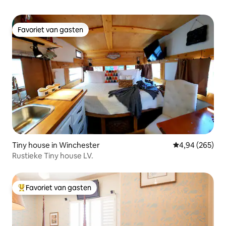
Favoriet van gasten
Favoriet van gasten
Tiny house in Winchester
Gemiddelde beo
4,94 (265)
Rustieke Tiny house LV.
Favoriet van gasten
Topfavoriet van gasten