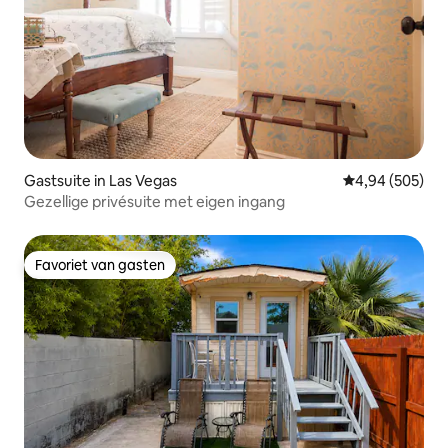
Gastsuite in Las Vegas
Gemiddelde beo
4,94 (505)
Gezellige privésuite met eigen ingang
Favoriet van gasten
Favoriet van gasten