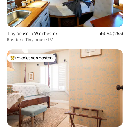
Tiny house in Winchester
Gemiddelde beo
4,94 (265)
Rustieke Tiny house LV.
Favoriet van gasten
Topfavoriet van gasten