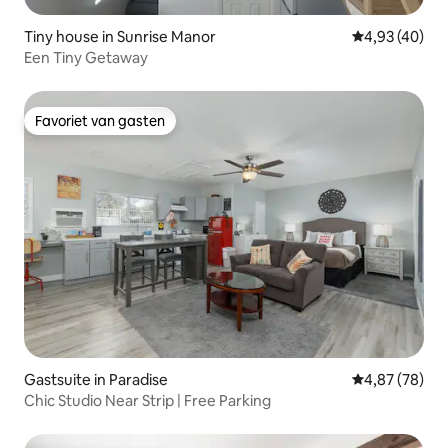
Tiny house in Sunrise Manor
Gemiddelde be
4,93 (40)
Een Tiny Getaway
Favoriet van gasten
Favoriet van gasten
Gastsuite in Paradise
Gemiddelde be
4,87 (78)
Chic Studio Near Strip | Free Parking