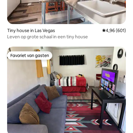
Tiny house in Las Vegas
Gemiddelde beo
4,96 (601)
Leven op grote schaal in een tiny house
Favoriet van gasten
Favoriet van gasten