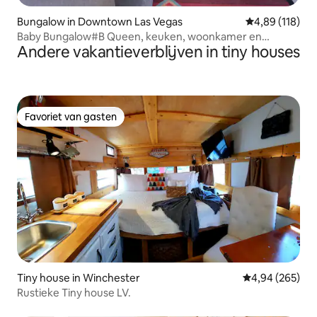
Bungalow in Downtown Las Vegas
Gemiddelde beo
4,89 (118)
Baby Bungalow#B Queen, keuken, woonkamer en
Andere vakantieverblijven in tiny houses
binnenplaats
Favoriet van gasten
Favoriet van gasten
Tiny house in Winchester
Gemiddelde beo
4,94 (265)
Rustieke Tiny house LV.