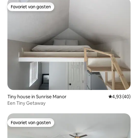
Favoriet van gasten
Favoriet van gasten
Tiny house in Sunrise Manor
Gemiddelde be
4,93 (40)
Een Tiny Getaway
Favoriet van gasten
Favoriet van gasten