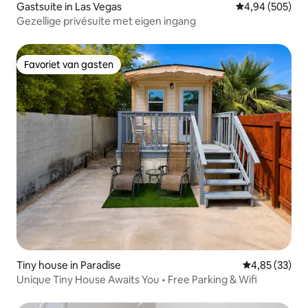
Gastsuite in Las Vegas
Gemiddelde beo
4,94 (505)
Gezellige privésuite met eigen ingang
Favoriet van gasten
Favoriet van gasten
Tiny house in Paradise
Gemiddelde be
4,85 (33)
Unique Tiny House Awaits You • Free Parking & Wifi