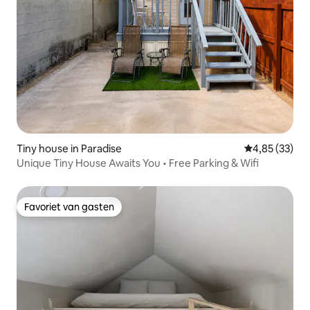
Tiny house in Paradise
Gemiddelde be
4,85 (33)
Unique Tiny House Awaits You • Free Parking & Wifi
Favoriet van gasten
Favoriet van gasten