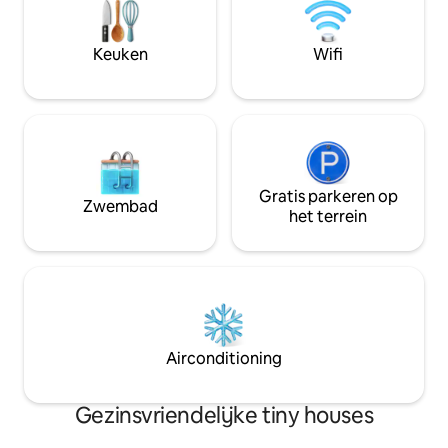
short Vegas stays
vereist.Barb Eagan bij Limestone
access.
Investments beheren nog verschillende
accommodaties met verschillende
Keuken
Wifi
maten en voorzieningen. Vraag het
gewoon...
Gratis parkeren op
Zwembad
het terrein
Airconditioning
Gezinsvriendelijke tiny houses