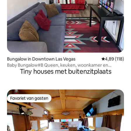
Bungalow in Downtown Las Vegas
Gemiddelde beo
4,89 (118)
Baby Bungalow#B Queen, keuken, woonkamer en
Tiny houses met buitenzitplaats
binnenplaats
Favoriet van gasten
Favoriet van gasten