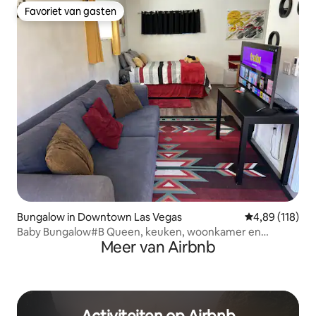
Favoriet van gasten
Favoriet van gasten
Bungalow in Downtown Las Vegas
Gemiddelde beo
4,89 (118)
Baby Bungalow#B Queen, keuken, woonkamer en
Meer van Airbnb
binnenplaats