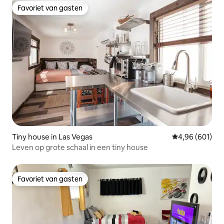
Favoriet van gasten
Favoriet van gasten
Tiny house in Las Vegas
Gemiddelde beo
4,96 (601)
Leven op grote schaal in een tiny house
Favoriet van gasten
Favoriet van gasten