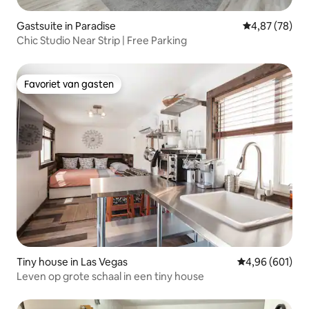
Gastsuite in Paradise
Gemiddelde be
4,87 (78)
Chic Studio Near Strip | Free Parking
Favoriet van gasten
Favoriet van gasten
Tiny house in Las Vegas
Gemiddelde beo
4,96 (601)
Leven op grote schaal in een tiny house