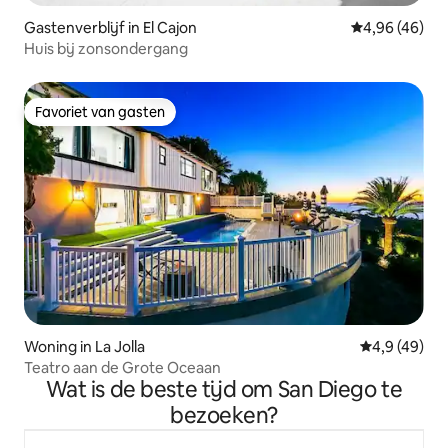
Gastenverblijf in El Cajon
Gemiddelde be
4,96 (46)
Huis bij zonsondergang
Favoriet van gasten
Favoriet van gasten
Woning in La Jolla
Gemiddelde b
4,9 (49)
Teatro aan de Grote Oceaan
Wat is de beste tijd om San Diego te
bezoeken?