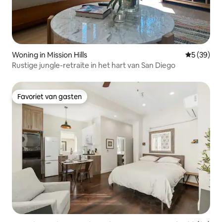
Woning in Mission Hills
Gemiddelde
5 (39)
Rustige jungle-retraite in het hart van San Diego
Favoriet van gasten
Favoriet van gasten