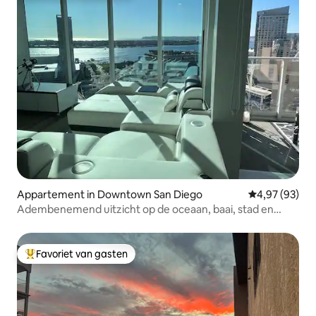
Appartement in Downtown San Diego
Gemiddelde be
4,97 (93)
Adembenemend uitzicht op de oceaan, baai, stad en
Petco Park
Favoriet van gasten
Topfavoriet van gasten