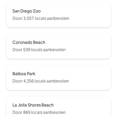
locatie vlakbij de I-5, I-163 & I-8. Door de
hardhouten vloeren hoor je de
San Diego Zoo
voetstappen erboven. De keuken is
Door 3.057 locals aanbevolen
goed gevuld als je een kok bent en we
hebben een ruimte waar je je laptop
kunt instellen. Draadloos beschikbaar en
3 smart-tv 's voor je plezier. Kleine markt
op minder dan 1 blok afstand.
Coronado Beach
Door 539 locals aanbevolen
Balboa Park
Door 4.256 locals aanbevolen
La Jolla Shores Beach
Door 869 locals aanbevolen