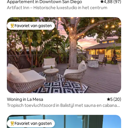
Appartement in Downtown San Diego
Gemiddelde be
4,88 (97)
Artifact Inn – Historische luxestudio in het centrum
Favoriet van gasten
Topfavoriet van gasten
Woning in La Mesa
Gemiddelde
5 (20)
Tropisch toevluchtsoord in Balistijl met sauna en cabana-
bar
Favoriet van gasten
Topfavoriet van gasten