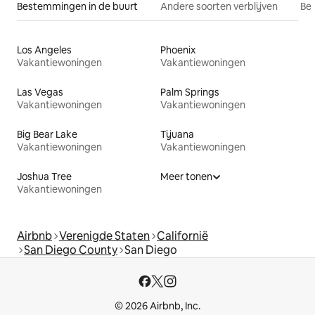
Bestemmingen in de buurt
Andere soorten verblijven
Bes
Los Angeles
Phoenix
Vakantiewoningen
Vakantiewoningen
Las Vegas
Palm Springs
Vakantiewoningen
Vakantiewoningen
Big Bear Lake
Tijuana
Vakantiewoningen
Vakantiewoningen
Joshua Tree
Meer tonen
Vakantiewoningen
Airbnb
Verenigde Staten
Californië
San Diego County
San Diego
© 2026 Airbnb, Inc.