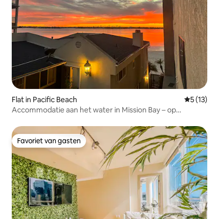
Flat in Pacific Beach
Gemiddeld
5 (13)
Accommodatie aan het water in Mission Bay – op
steenworp afstand van het strand
Favoriet van gasten
Favoriet van gasten