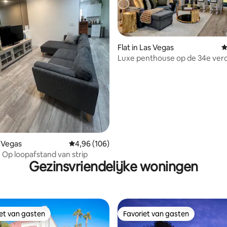
Flat in Las Vegas
G
Luxe penthouse op de 34e verd
 van 4,99 op 5, 314 recensies
LV Strip!
s Vegas
Gemiddelde beoordeling van 4,96 op 5, 106 r
4,96 (106)
 Op loopafstand van strip
Gezinsvriendelijke woningen
iet van gasten
Favoriet van gasten
iet van gasten
Favoriet van gasten