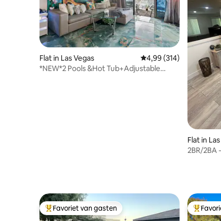
Flat in Las Vegas
Gemiddelde beoordeling
4,99 (314)
*NEW*2 Pools &Hot Tub+Adjustable
Bed&massage chair
Flat in La
2BR/2BA -
Favoriet van gasten
Favor
Topfavoriet van gasten
Topfavor