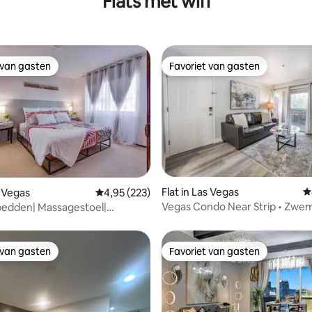
Flats met wifi
 van gasten
Favoriet van gasten
 van gasten
Favoriet van gasten
 van 4,87 op 5, 231 recensies
Flat in Las Vegas
G
s Vegas
Gemiddelde beoordeling van 4,95 op 5, 223 r
4,95 (223)
Vegas Condo Near Strip • Zwe
bedden| Massagestoel|
Afgesloten * Parkeren
 Cafeïnevrij| Slaapplaatsen voor
 van gasten
Favoriet van gasten
 van gasten
Favoriet van gasten