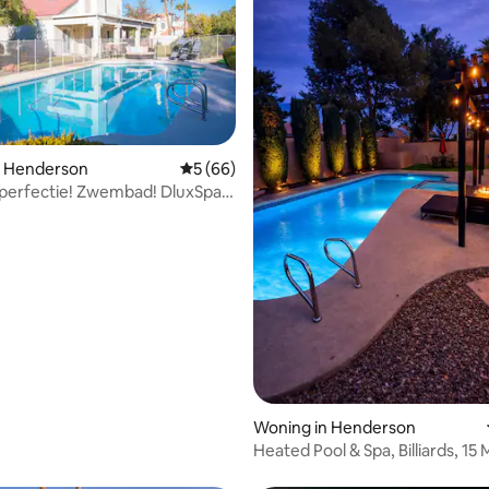
n Henderson
Gemiddelde beoordeling van 5 op 5, 66 r
5 (66)
perfectie! Zwembad! DluxSpa!
 van 4,95 op 5, 173 recensies
reen!
Woning in Henderson
Heated Pool & Spa, Billiards, 15
Strip