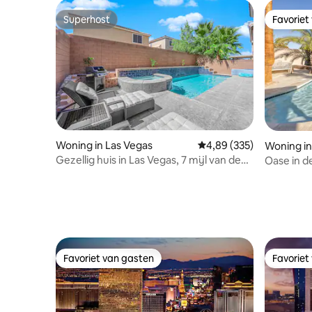
Superhost
Favoriet
Superhost
Favoriet
Woning in Las Vegas
Gemiddelde beoordeling
4,89 (335)
Woning in
Gezellig huis in Las Vegas, 7 mijl van de
Oase in 
strip!
zwembad 
Favoriet van gasten
Favoriet
Favoriet van gasten
Favoriet