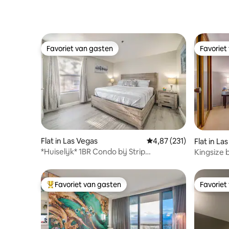
Favoriet van gasten
Favoriet
Favoriet van gasten
Favoriet
Flat in Las Vegas
Gemiddelde beoordeling
4,87 (231)
Flat in La
*Huiselijk* 1BR Condo bij Strip
Kingsize 
Pools/Parking/Hottub/Gym
Speelhal|
6
Favoriet van gasten
Favoriet
Topfavoriet van gasten
Favoriet