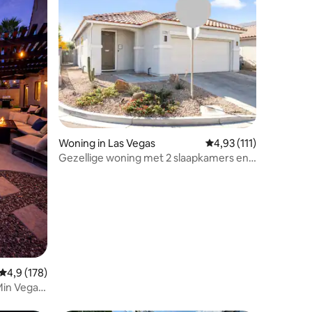
ecensies
Woning in Las Vegas
Gemiddelde beoordelin
4,93 (111)
Gezellige woning met 2 slaapkamers en
één verdieping
Gemiddelde beoordeling van 4,9 op 5, 178 recensies
4,9 (178)
 Min Vegas