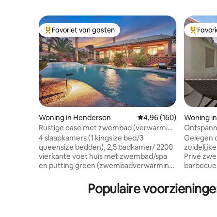
Favoriet van gasten
Favor
Topfavoriet van gasten
Topfavor
Woning in Henderson
Gemiddelde beoordeling
4,96 (160)
Woning in
Rustige oase met zwembad (verwarming
Ontspann
extra) Spa/minigolf.
verdieping
4 slaapkamers (1 kingsize bed/3
Gelegen op
queensize bedden), 2,5 badkamer/ 2200
zuidelijke
vierkante voet huis met zwembad/spa
Privé zwe
en putting green (zwembadverwarming
barbecue, tafelt
xtra). Speelkamer, goed gevulde keuken,
tegen bijee
woonkamer met 60inch smart-tv,
die het a
Populaire voorzieninge
prachtig verwarmd zwembad en
reserveri
ontspannende spa. Waterval en putting
zonder te
green helpen je te genieten van het
buitenbewaking. *Maxim