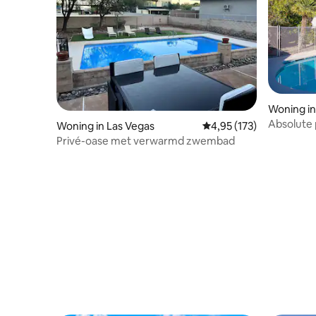
Woning i
Absolute 
Woning in Las Vegas
Gemiddelde beoordeling
4,95 (173)
Putting G
Privé-oase met verwarmd zwembad