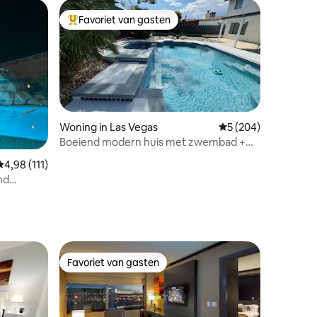
Favoriet van gasten
Topfavoriet van gasten
Woning in Las Vegas
Gemiddelde beoordel
5 (204)
Boeiend modern huis met zwembad +
ecensies
spa + glasvezelwifi
Gemiddelde beoordeling van 4,98 op 5, 111 recensies
4,98 (111)
nd
Favoriet van gasten
Favoriet van gasten