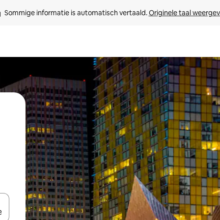
Sommige informatie is automatisch vertaald. 
Originele taal weerge
een keuze met je de pijltjestoetsen omhoog en omlaag, óf door te tikk