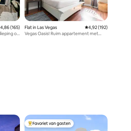
emiddelde beoordeling van 4,86 op 5, 165 recensies
4,86 (165)
Flat in Las Vegas
Gemiddelde beoordeling
4,92 (192)
ieping op
Vegas Oasis! Ruim appartement met
zwembad op 5 minuten van de strip
ecensies
Favoriet van gasten
Topfavoriet van gasten