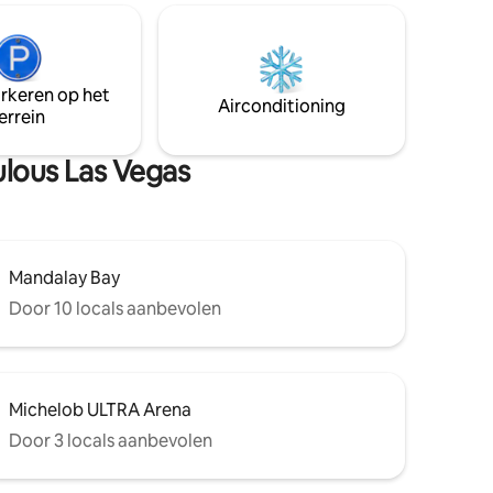
energie van Vegas tot aan je deur
, ideaal
brengen. Geniet van GRATIS snelle wifi,
en zonder
GRATIS parkeren en directe toegang tot
omische
het Palms Casino. Slechts een korte
elle
wandeling naar de Strip, het nachtleven
arkeren op het
rfecte
Airconditioning
en eetgelegenheden!
errein
l en rust
ulous Las Vegas
Mandalay Bay
Door 10 locals aanbevolen
Michelob ULTRA Arena
Door 3 locals aanbevolen