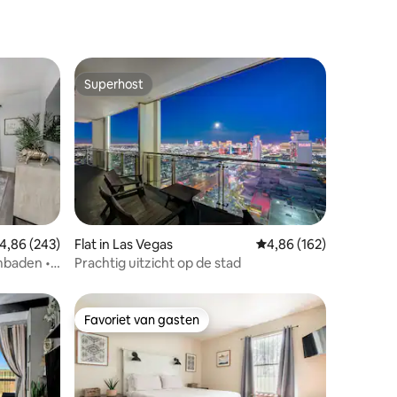
Superhost
Superhost
emiddelde beoordeling van 4,86 op 5, 243 recensies
4,86 (243)
Flat in Las Vegas
Gemiddelde beoordeling
4,86 (162)
ecensies
mbaden •
Prachtig uitzicht op de stad
Favoriet van gasten
Favoriet van gasten