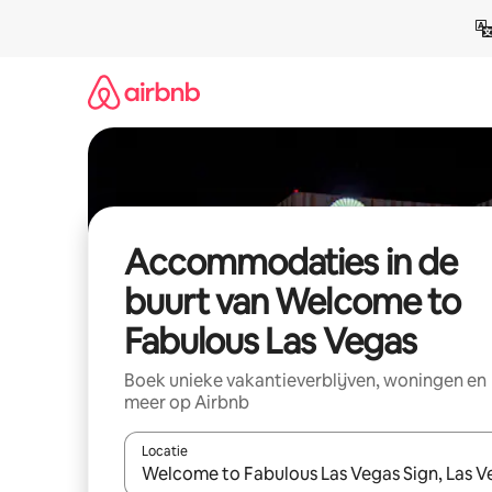
Ga
direct
naar
inhoud
Accommodaties in de
buurt van Welcome to
Fabulous Las Vegas
Boek unieke vakantieverblijven, woningen en
meer op Airbnb
Locatie
Wanneer er resultaten beschikbaar zijn, maak je 