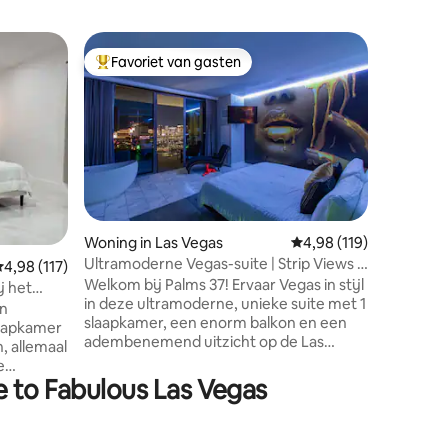
Appartem
Favoriet van gasten
Favorie
Topfavoriet van gasten
Favorie
Ultieme S
Ervaar ee
Vegas bij
hoogbouw
verdiepi
verfijnin
zorg ont
prachtige
verfijnde
ecensies
Woning in Las Vegas
Gemiddelde beoordelin
4,98 (119)
privébal
Ultramoderne Vegas-suite | Strip Views +
emiddelde beoordeling van 4,98 op 5, 117 recensies
4,98 (117)
vrij uitz
balkon
Welkom bij Palms 37! Ervaar Vegas in stijl
onberispe
j het
in deze ultramoderne, unieke suite met 1
speciale
en
slaapkamer, een enorm balkon en een
ontsnappi
laapkamer
adembenemend uitzicht op de Las
een onver
, allemaal
Vegas Strip. Deze opgewaardeerde suite
e
beschikt over een strak, op maat
e to Fabulous Las Vegas
✈️ Op
gemaakt interieur, een volledig
14
uitgeruste keuken, een handige
koffiebar en kamerhoge ramen die de