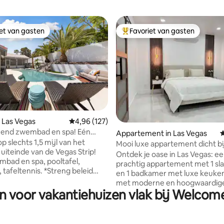
iet van gasten
Favoriet van gasten
iet van gasten
Topfavoriet van gasten
 van 4,96 op 5, 160 recensies
 Las Vegas
Gemiddelde beoordeling van 4,96 op 5, 127 r
4,96 (127)
end zwembad en spa! Eén
Appartement in Las Vegas
G
 dicht bij de Strip!
 slechts 1,5 mijl van het
Mooi luxe appartement dicht bi
 uiteinde van de Vegas Strip!
centrum.
Ontdek je oase in Las Vegas: e
mbad en spa, pooltafel,
prachtig appartement met 1 s
ennis. *Streng beleid
en 1 badkamer met luxe keuken
nkomsten/feesten: Groepen
met moderne en hoogwaardig
antal personen/auto's dat op de
n voor vakantiehuizen vlak bij Welcom
afwerkingen. Strategisch gelegen: 
ng staat overschrijden, worden
10 minuten van de luchthaven 🎰 
rugbetaling uitgezet. 24/7
minuten van de Strip 🌟 12 minuten van
aal 2 auto's en 6
Fremont Street Experience Ontspan in