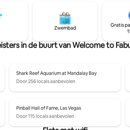
rdt
een rustige en veilige omgeving
epareerd. * Toeslag voor
om aan de drukte te ontsnapp
erwarming is $ 80/dag. Geen
comfort te verliezen. Gastron
e spa te verwarmen. * Alleen
gerechten, premium rust en sn
ccepteren met eerdere
Gratis p
verbindingen naar actie. Je pe
Zwembad
n en recensies.
t
uitvalsbasis om Las Vegas in stij
te verkennen!
isters in de buurt van Welcome to Fab
Shark Reef Aquarium at Mandalay Bay
Door 256 locals aanbevolen
Pinball Hall of Fame, Las Vegas
Door 115 locals aanbevolen