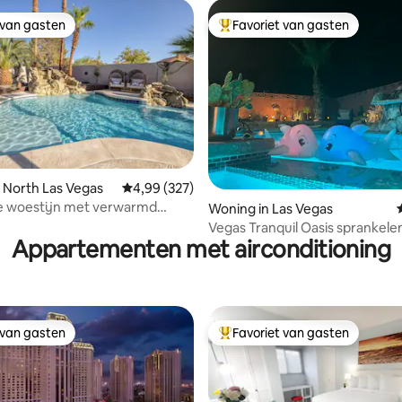
 van gasten
Favoriet van gasten
 van gasten
Topfavoriet van gasten
 van 4,89 op 5, 335 recensies
 North Las Vegas
Gemiddelde beoordeling van 4,99 op 5, 327 r
4,99 (327)
de woestijn met verwarmd
Woning in Las Vegas
volledig gerenoveerd
Vegas Tranquil Oasis sprankele
Appartementen met airconditioning
zwembad/spa+slots+420
 van gasten
Favoriet van gasten
 van gasten
Topfavoriet van gasten