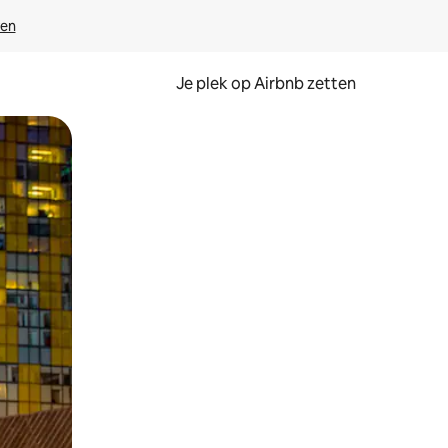
ven
Je plek op Airbnb zetten
en of swipen.