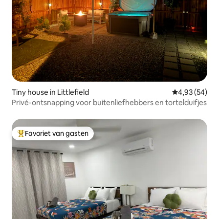
Tiny house in Littlefield
Gemiddelde be
4,93 (54)
Privé-ontsnapping voor buitenliefhebbers en tortelduifjes
Favoriet van gasten
Topfavoriet van gasten