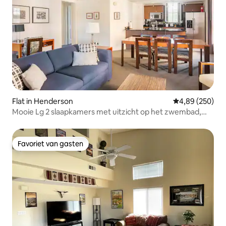
Flat in Henderson
Gemiddelde beo
4,89 (250)
Mooie Lg 2 slaapkamers met uitzicht op het zwembad,
het meer en de berg
Favoriet van gasten
Favoriet van gasten