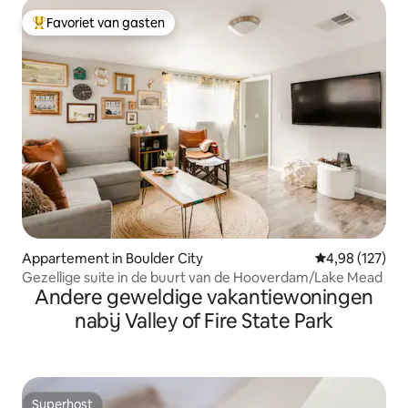
Favoriet van gasten
Topfavoriet van gasten
Appartement in Boulder City
Gemiddelde beo
4,98 (127)
Gezellige suite in de buurt van de Hooverdam/Lake Mead
Andere geweldige vakantiewoningen
nabij Valley of Fire State Park
Superhost