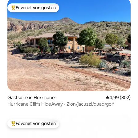
Favoriet van gasten
Topfavoriet van gasten
Gastsuite in Hurricane
Gemiddelde beo
4,99 (302)
Hurricane Cliffs HideAway - Zion/jacuzzi/quad/golf
Favoriet van gasten
Topfavoriet van gasten