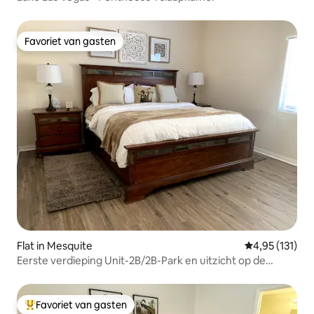
Favoriet van gasten
Favoriet van gasten
Flat in Mesquite
Gemiddelde be
4,95 (131)
Eerste verdieping Unit-2B/2B-Park en uitzicht op de
golfbaan!
Favoriet van gasten
Topfavoriet van gasten