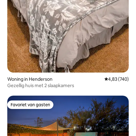
Woning in Henderson
Gemiddelde beo
4,83 (740)
Gezellig huis met 2 slaapkamers
Favoriet van gasten
Favoriet van gasten