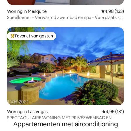
Woning in Mesquite
Gemiddelde beo
4,98 (133)
Speelkamer - Verwarmd zwembad en spa - Vuurplaats -
Golf
Favoriet van gasten
Topfavoriet van gasten
Woning in Las Vegas
Gemiddelde be
4,95 (131)
SPECTACULAIRE WONING MET PRIVÉZWEMBAD EN
Appartementen met airconditioning
MINIGOLF!