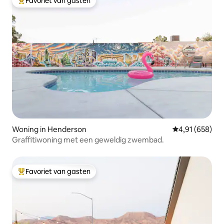
Favoriet van gasten
Topfavoriet van gasten
Woning in Henderson
Gemiddelde beo
4,91 (658)
Graffitiwoning met een geweldig zwembad.
Favoriet van gasten
Topfavoriet van gasten