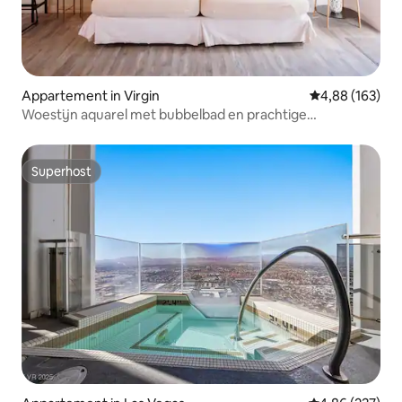
Appartement in Virgin
Gemiddelde beo
4,88 (163)
Woestijn aquarel met bubbelbad en prachtige
buitenruimte
Superhost
Superhost