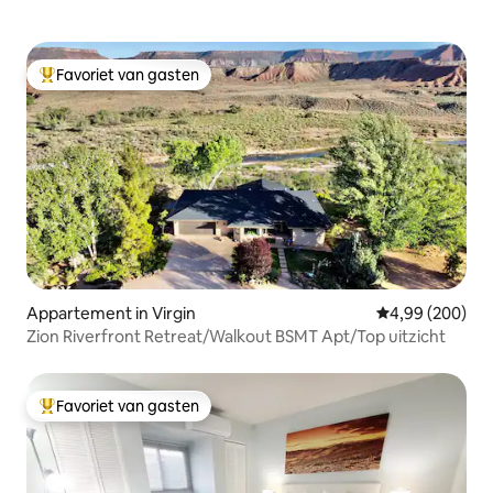
Favoriet van gasten
Topfavoriet van gasten
Appartement in Virgin
Gemiddelde beo
4,99 (200)
Zion Riverfront Retreat/Walkout BSMT Apt/Top uitzicht
Favoriet van gasten
Topfavoriet van gasten