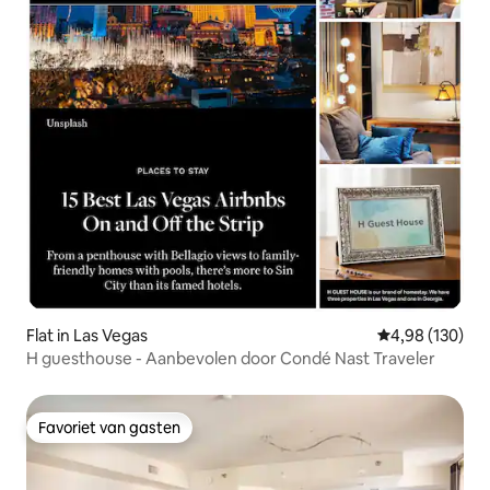
Flat in Las Vegas
Gemiddelde beo
4,98 (130)
H guesthouse - Aanbevolen door Condé Nast Traveler
Favoriet van gasten
Favoriet van gasten