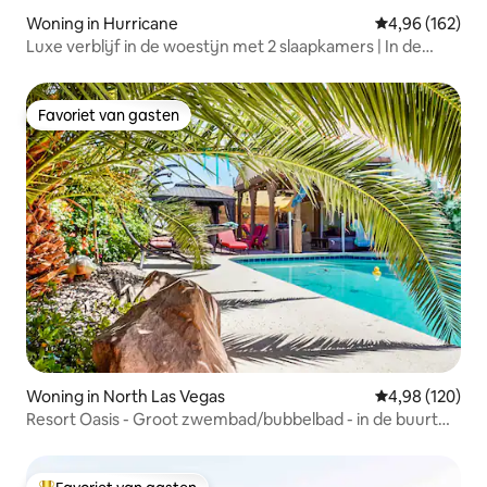
Woning in Hurricane
Gemiddelde beo
4,96 (162)
Luxe verblijf in de woestijn met 2 slaapkamers | In de
buurt van Zion+Sand Hollow
Favoriet van gasten
Favoriet van gasten
Woning in North Las Vegas
Gemiddelde beo
4,98 (120)
Resort Oasis - Groot zwembad/bubbelbad - in de buurt
van STRIP, Speedway