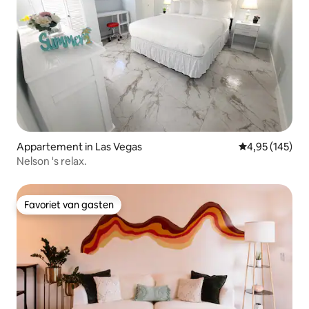
Appartement in Las Vegas
Gemiddelde beo
4,95 (145)
Nelson 's relax.
Favoriet van gasten
Favoriet van gasten