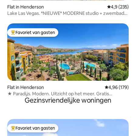
Flat in Henderson
Gemiddelde be
4,9 (235)
Lake Las Vegas. *NIEUWE* MODERNE studio + zwembad
en meer!
Favoriet van gasten
Topfavoriet van gasten
Flat in Henderson
Gemiddelde beo
4,96 (179)
★ Paradijs. Modern. Uitzicht op het meer. Gratis
Gezinsvriendelijke woningen
cadeaubon van $ 200
Favoriet van gasten
Topfavoriet van gasten