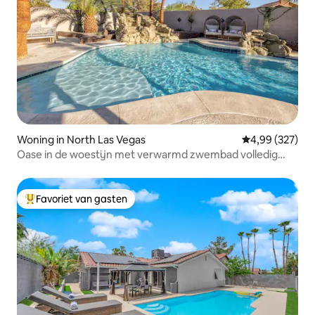
Woning in North Las Vegas
Gemiddelde beo
4,99 (327)
Oase in de woestijn met verwarmd zwembad volledig
gerenoveerd
Favoriet van gasten
Topfavoriet van gasten