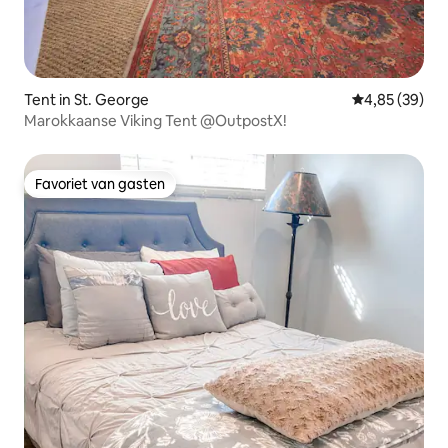
Tent in St. George
Gemiddelde be
4,85 (39)
Marokkaanse Viking Tent @OutpostX!
Favoriet van gasten
Favoriet van gasten