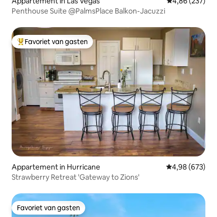
Appartement in Las Vegas
Gemiddelde beo
4,86 (237)
Penthouse Suite @PalmsPlace Balkon-Jacuzzi
Favoriet van gasten
Topfavoriet van gasten
Appartement in Hurricane
Gemiddelde beo
4,98 (673)
Strawberry Retreat 'Gateway to Zions'
Favoriet van gasten
Favoriet van gasten