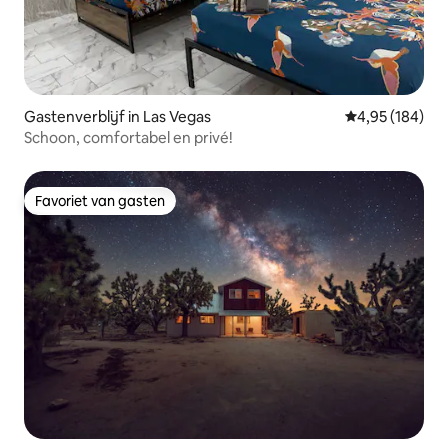
Gastenverblijf in Las Vegas
Gemiddelde beo
4,95 (184)
Schoon, comfortabel en privé!
Favoriet van gasten
Favoriet van gasten