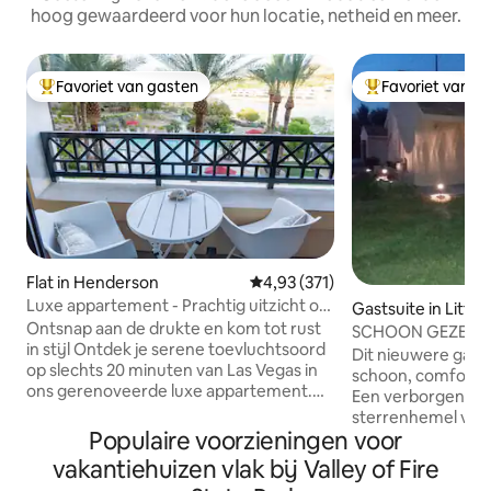
hoog gewaardeerd voor hun locatie, netheid en meer.
Favoriet van gasten
Favoriet van g
Topfavoriet van gasten
Topfavoriet van 
Flat in Henderson
Gemiddelde beoordeling van 4,9
4,93 (371)
Luxe appartement - Prachtig uitzicht op
Gastsuite in Littlef
het meer en het zwembad
Ontsnap aan de drukte en kom tot rust
SCHOON GEZELLIG,
in stijl Ontdek je serene toevluchtsoord
Casino's, Mesquit
Dit nieuwere gaste
op slechts 20 minuten van Las Vegas in
schoon, comfortab
ons gerenoveerde luxe appartement.
Een verborgen par
Elk detail is gemaakt met luxe materialen
sterrenhemel voor r
en afwerkingen, wat zorgt voor je
Populaire voorzieningen voor
zelfs vriendelijke
grootste comfort. Ontspan op het dek
(inclusief haan) voor 
vakantiehuizen vlak bij Valley of Fire
terwijl je geniet van een
slaapkamer is van 