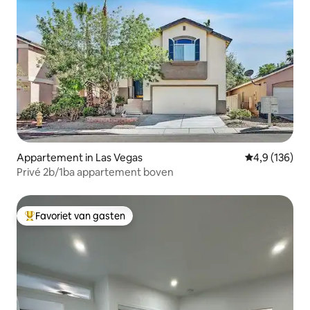
Appartement in Las Vegas
Gemiddelde be
4,9 (136)
Privé 2b/1ba appartement boven
Favoriet van gasten
Topfavoriet van gasten