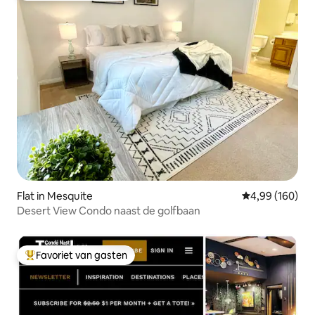
Flat in Mesquite
Gemiddelde beo
4,99 (160)
Desert View Condo naast de golfbaan
Favoriet van gasten
Topfavoriet van gasten