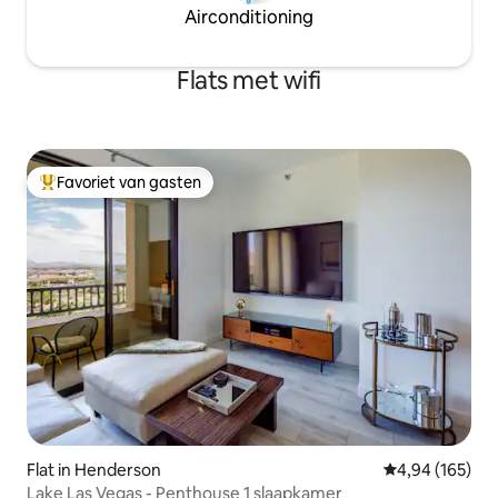
Airconditioning
Flats met wifi
Favoriet van gasten
Topfavoriet van gasten
Flat in Henderson
Gemiddelde beo
4,94 (165)
Lake Las Vegas - Penthouse 1 slaapkamer