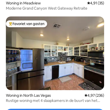
Woning in Meadview
Gemiddelde be
4,91 (35)
Moderne Grand Canyon West Gateway Retraite
Favoriet van gasten
Topfavoriet van gasten
Woning in North Las Vegas
Gemiddelde beo
4,97 (236)
Rustige woning met 4 slaapkamers in de buurt van het
centrum van Las Vegas en snelwegen