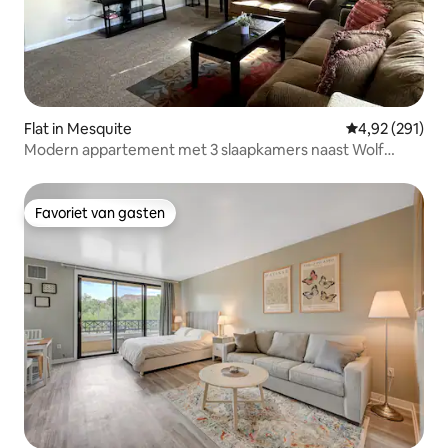
Flat in Mesquite
Gemiddelde beo
4,92 (291)
Modern appartement met 3 slaapkamers naast Wolf
Creek
Favoriet van gasten
Favoriet van gasten