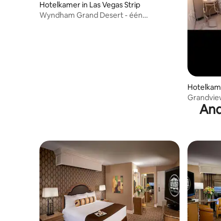
Hotelkamer in Las Vegas Strip
Wyndham Grand Desert - één
slaapkamer
Hotelkame
Grandvie
And