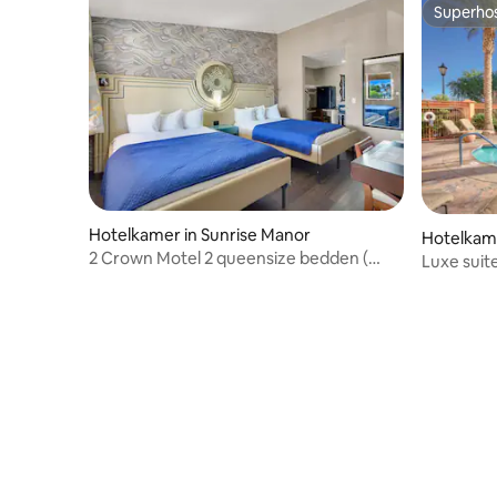
Superho
Superho
Hotelkamer in Sunrise Manor
Hotelkame
2 Crown Motel 2 queensize bedden (
Luxe suit
rookvrije kamer ) 1
Wyndham 