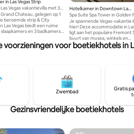
g van 4,93 op 5, 14 recensies
r in Las Vegas Strip
 Las Vegas vakantievilla met 3
Hotelkamer in Downtown Las
ers
s Grand Chateau, gelegen op 1
Vegas
Spa Suite Spa Tower in Golden
de beroemde strip & City
Las Vegas!
Je spannende Vegas-vakantie 
n Las Vegas biedt een ruime
hier! Deze accommodatie in La
 3 slaapkamers en 3 badkamers
ligt aan het populaire Fremont S
s biedt aan maximaal twaalf
buurt van musea, winkels en
aaronder 2 volledige keukens,
e voorzieningen voor boetiekhotels in 
uitgaansgelegenheden, in het
ne/drogers en uitgebreide
stadscentrum. Fremont Street
ites. De meeste kamers
Experience en Las Vegas Nort
n panoramisch uitzicht op de
Outlets zijn de moeite waard 
iet van een ongelooflijk
bekijken of winkelen op de age
vanaf het zwembad op het dak
terwijl degenen die de natuurli
Bar-cocktaillounge. Ook
schoonheid van het gebied will
n is gratis parkeerservice,
ervaren, Ethel M Botanical Cac
i, conciërgediensten, een
Gratis p
Gardens kunnen verkennen. B
Zwembad
itnesscentrum, een
t
golfclubs uit en ga naar de links
er en The Marketplace voor
zoek naar een avontuur op nab
nderweg.
wandel-/fietspaden.
Gezinsvriendelijke boetiekhotels