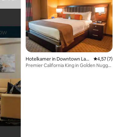
Hotelkamer in Downtown Las
Gemiddelde beoordel
4,57 (7)
Vegas
Premier California King in Golden Nugget
Las Vegas