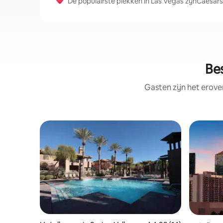
De populairste plekken in Las Vegas zijnCaesars 
Be
Gasten zijn het erove