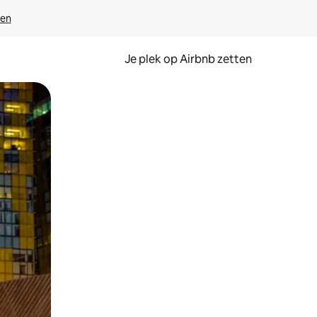
ven
Je plek op Airbnb zetten
en of swipen.