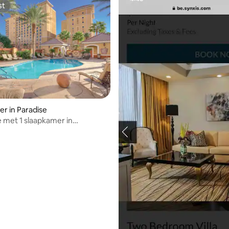
st
st
r in Paradise
e met 1 slaapkamer in
Grand Desert