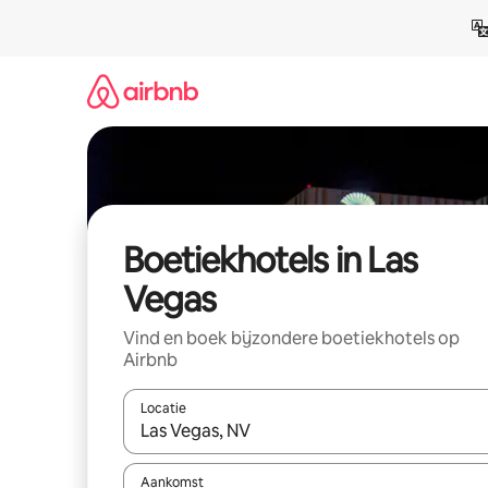
Ga
direct
naar
inhoud
Boetiekhotels in Las
Vegas
Vind en boek bijzondere boetiekhotels op
Airbnb
Locatie
Wanneer er resultaten beschikbaar zijn, maak je 
Aankomst