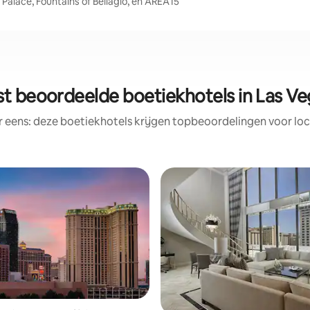
Palace, Fountains of Bellagio, en AREA15
st beoordeelde boetiekhotels in Las Ve
r eens: deze boetiekhotels krijgen topbeoordelingen voor loc