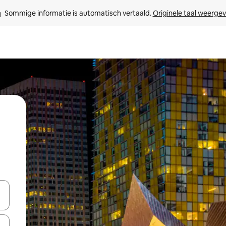
Sommige informatie is automatisch vertaald. 
Originele taal weerge
een keuze met je de pijltjestoetsen omhoog en omlaag, óf door te tikk