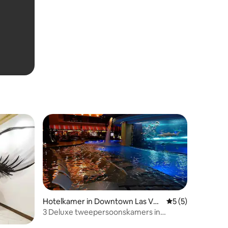
e strippen
Hotelkamer in Downtown Las Veg
Gemiddelde beoor
5 (5)
as
3 Deluxe tweepersoonskamers in
Golden Nugget Las Vegas!