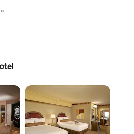
pa
otel