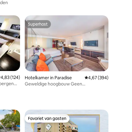
dden
Superhost
Superhost
ecensies
emiddelde beoordeling van 4,83 op 5, 124 recensies
4,83 (124)
Hotelkamer in Paradise
Gemiddelde beoordeling
4,67 (394)
 bergen
Geweldige hoogbouw Geen
resorttoeslagen met balkon
Favoriet van gasten
Favoriet van gasten