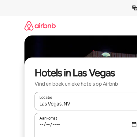
Ga
direct
naar
inhoud
Hotels in Las Vegas
Vind en boek unieke hotels op Airbnb
Locatie
Wanneer er resultaten beschikbaar zijn, maak je 
Aankomst