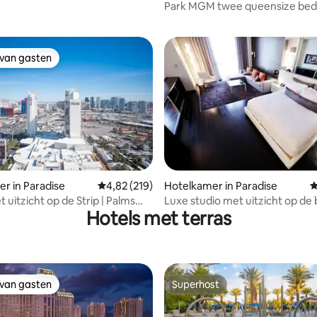
Park MGM twee queensize be
 van gasten
 van gasten
 van 4,65 op 5, 441 recensies
r in Paradise
Gemiddelde beoordeling van 4,82 op 5, 219 r
4,82 (219)
Hotelkamer in Paradise
G
 uitzicht op de Strip | Palms
Luxe studio met uitzicht op de
Hotels met terras
ndos
geen RESORTTOESLAG
 van gasten
Superhost
 van gasten
Superhost