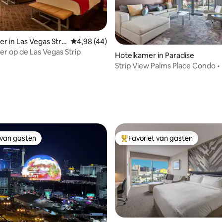
ng van 4,9 op 5, 90 recensies
r in Las Vegas Stri
Gemiddelde beoordeling van 4,98 op 5, 44 r
4,98 (44)
r op de Las Vegas Strip
Hotelkamer in Paradise
Strip View Palms Place Condo • 
Valet
 van gasten
Favoriet van gasten
 van gasten
Topfavoriet van gasten
eling van 5 op 5, 5 recensies