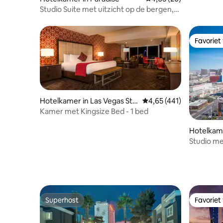
Studio Suite met uitzicht op de bergen,
16e verdieping #16307
Favoriet
Favoriet
Hotelkamer in Las Vegas Stri
Gemiddelde beoordeling
4,65 (441)
p
Kamer met Kingsize Bed - 1 bed
Hotelkame
Studio met
Place Co
Superhost
Favoriet
Superhost
Favoriet