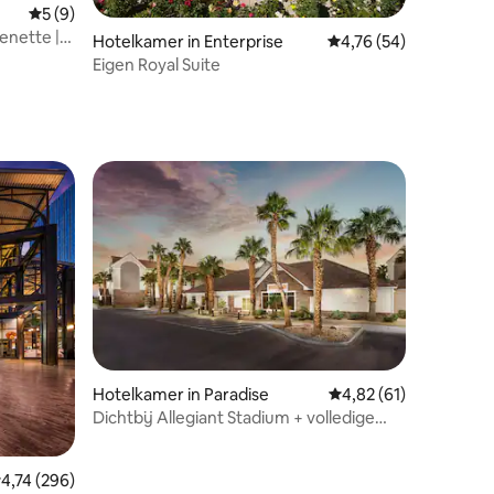
Gemiddelde beoordeling van 5 op 5, 9 recensies
5 (9)
enette |
ecensies
Hotelkamer in Enterprise
Gemiddelde beoordelin
4,76 (54)
Eigen Royal Suite
ecensies
Hotelkamer in Paradise
Gemiddelde beoordeli
4,82 (61)
Dichtbij Allegiant Stadium + volledige
keuken en ontbijt
emiddelde beoordeling van 4,74 op 5, 296 recensies
4,74 (296)