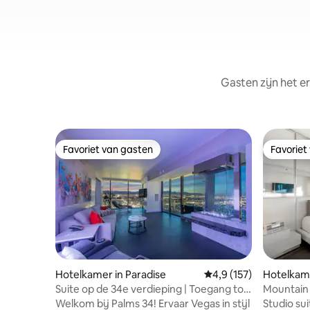
Gasten zijn het e
Favoriet van gasten
Favoriet
Favoriet van gasten
Favoriet
Hotelkamer in Paradise
Gemiddelde beoordelin
4,9 (157)
Hotelkame
Suite op de 34e verdieping | Toegang tot
Mountain 
balkon | Geen resorttoeslag
Geen reso
Welkom bij Palms 34! Ervaar Vegas in stijl
Studio su