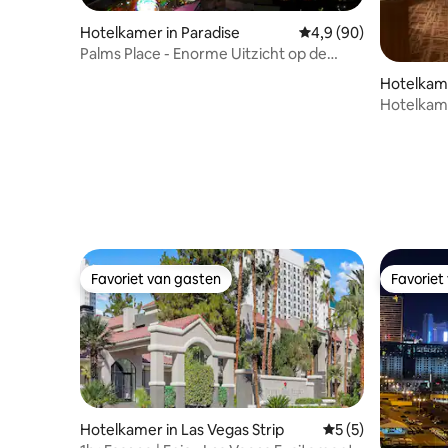
Hotelkamer in Paradise
Gemiddelde beoordeli
4,9 (90)
Palms Place - Enorme Uitzicht op de
Vegas Strip!
Hotelkame
p
Hotelkame
Favoriet van gasten
Favoriet
Favoriet van gasten
Favoriet
Hotelkamer in Las Vegas Strip
Gemiddelde beoord
5 (5)