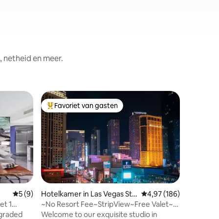
, netheid en meer.
Hotelkam
Favoriet van gasten
Superho
Topfavoriet van gasten
Superho
Luxe suit
Strip/38e
This styl
Palms Pla
memorable
Vegas str
everythi
“home aw
features 
bed, & a 
ecensies
Gemiddelde beoordeling van 5 op 5, 9 recensies
5 (9)
Hotelkamer in Las Vegas Stri
Gemiddelde beoordeling
4,97 (186)
ensuring 
p
t 1
~No Resort Fee~StripView~Free Valet~F1
during y
Trackview~
graded
Welcome to our exquisite studio in
to ensur