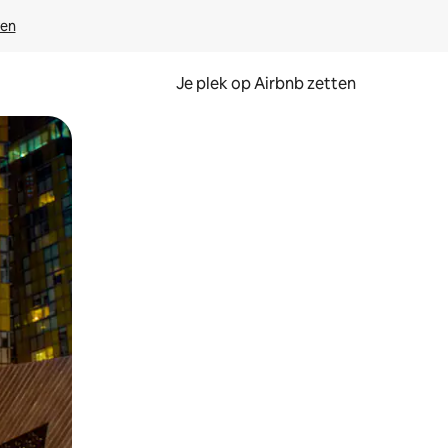
ven
Je plek op Airbnb zetten
en of swipen.