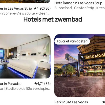
Hotelkamer in Las Vegas Strip
Bubbelbad | Center Strip | Kitch
r in Las Vegas Strip
Gemiddelde beoordeling van 4,92 op 5, 36 r
4,92 (36)
Studio
- en Sphere-Views Suite + Geen
slag
Hotels met zwembad
Favoriet van gasten
Favoriet van gasten
r in Paradise
Gemiddelde beoordeling van 4,74 op 5, 85 r
4,74 (85)
ce | Studio op de 52e verdieping
lkon
Park MGM Las Vegas
G
g van 4,65 op 5, 20 recensies