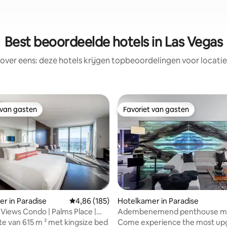
Best beoordeelde hotels in Las Vegas
rover eens: deze hotels krijgen topbeoordelingen voor locatie
 van gasten
Favoriet van gasten
 van gasten
Favoriet van gasten
g van 4,9 op 5, 157 recensies
r in Paradise
Gemiddelde beoordeling van 4,86 op 5, 185 r
4,86 (185)
Hotelkamer in Paradise
Views Condo | Palms Place |
Adembenemend penthouse me
rttoeslag
slaapkamer
ite van 615 m ² met kingsize bed
Come experience the most up