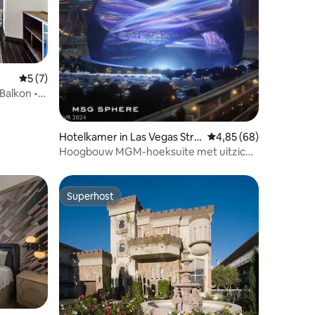
ecensies
Gemiddelde beoordeling van 5 op 5, 7 recensies
5 (7)
Balkon •
Hotelkamer in Las Vegas Stri
Gemiddelde beoordelin
4,85 (68)
p
Hoogbouw MGM-hoeksuite met uitzicht
op Sphere & F1
Superhost
Superhost