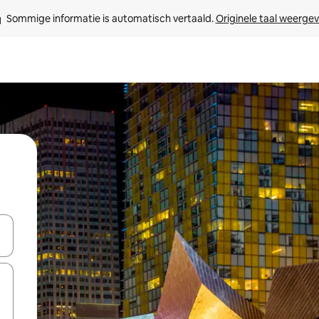
Sommige informatie is automatisch vertaald. 
Originele taal weerge
een keuze met je de pijltjestoetsen omhoog en omlaag, óf door te tikk