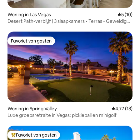
Woning in Las Vegas
Gemiddelde
5 (10)
Desert Path-verblijf | 3 slaapkamers • Terras • Geweldige
ligging
Favoriet van gasten
Favoriet van gasten
Woning in Spring Valley
Gemiddelde b
4,77 (13)
Luxe groepsretraite in Vegas: pickleball en minigolf
Favoriet van gasten
Topfavoriet van gasten