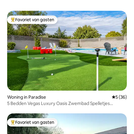
Favoriet van gasten
Topfavoriet van gasten
Woning in Paradise
Gemiddelde
5 (36)
5 Bedden Vegas Luxury Oasis Zwembad Spelletjes
Dichtbij Strip!
Favoriet van gasten
Topfavoriet van gasten