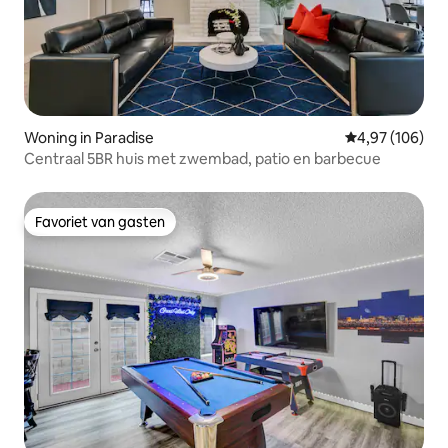
Woning in Paradise
Gemiddelde beo
4,97 (106)
Centraal 5BR huis met zwembad, patio en barbecue
Favoriet van gasten
Favoriet van gasten