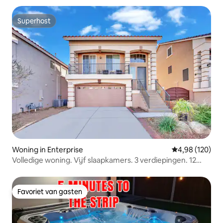
Superhost
Superhost
Woning in Enterprise
Gemiddelde beo
4,98 (120)
Volledige woning. Vijf slaapkamers. 3 verdiepingen. 12
slaapplaatsen
Favoriet van gasten
Favoriet van gasten