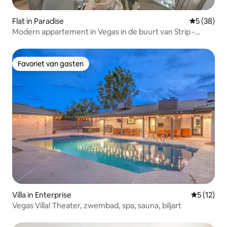
Flat in Paradise
Gemiddelde
5 (38)
Modern appartement in Vegas in de buurt van Strip -
Zwembaden, fitnessruimte en omheind
Favoriet van gasten
Favoriet van gasten
Villa in Enterprise
Gemiddeld
5 (12)
Vegas Villa! Theater, zwembad, spa, sauna, biljart