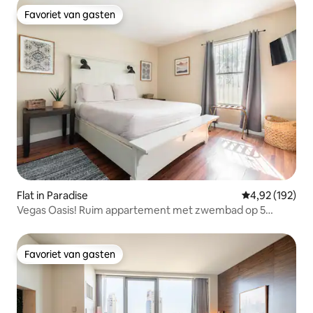
Favoriet van gasten
Favoriet van gasten
Flat in Paradise
Gemiddelde beo
4,92 (192)
Vegas Oasis! Ruim appartement met zwembad op 5
minuten van de strip
Favoriet van gasten
Favoriet van gasten