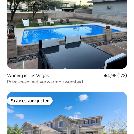
Woning in Las Vegas
Gemiddelde beo
4,95 (173)
Privé-oase met verwarmd zwembad
Favoriet van gasten
Favoriet van gasten