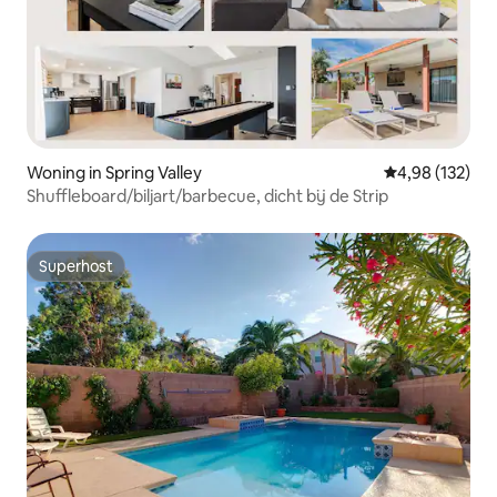
Woning in Spring Valley
Gemiddelde beo
4,98 (132)
Shuffleboard/biljart/barbecue, dicht bij de Strip
Superhost
Superhost