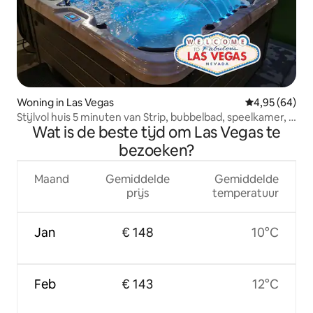
Woning in Las Vegas
Gemiddelde be
4,95 (64)
Stijlvol huis 5 minuten van Strip, bubbelbad, speelkamer, 7
Wat is de beste tijd om Las Vegas te
slaapplaatsen
bezoeken?
Maand
Gemiddelde
Gemiddelde
prijs
temperatuur
Jan
€ 148
10°C
Feb
€ 143
12°C