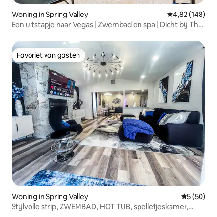
Woning in Spring Valley
Gemiddelde beo
4,82 (148)
Een uitstapje naar Vegas | Zwembad en spa | Dicht bij The
Strip!
Favoriet van gasten
Favoriet van gasten
Woning in Spring Valley
Gemiddelde
5 (50)
Stijlvolle strip, ZWEMBAD, HOT TUB, spelletjeskamer,
slaap 7