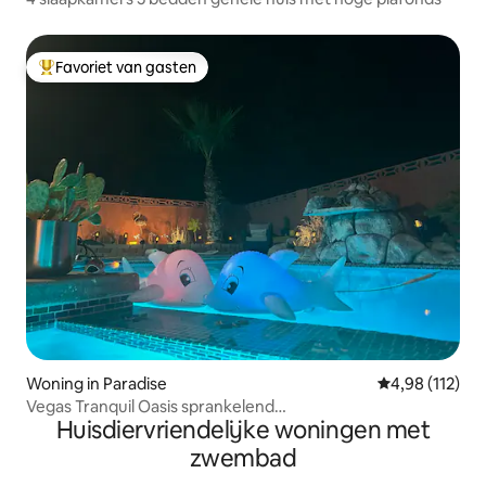
Favoriet van gasten
Topfavoriet van gasten
Woning in Paradise
Gemiddelde beo
4,98 (112)
Vegas Tranquil Oasis sprankelend
Huisdiervriendelijke woningen met
zwembad/spa+slots+420
zwembad