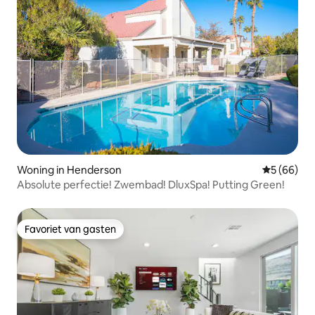
Woning in Henderson
Gemiddelde
5 (66)
Absolute perfectie! Zwembad! DluxSpa! Putting Green!
Favoriet van gasten
Favoriet van gasten