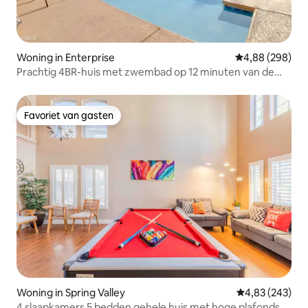
Woning in Enterprise
Gemiddelde beo
4,88 (298)
Prachtig 4BR-huis met zwembad op 12 minuten van de
strip
Favoriet van gasten
Favoriet van gasten
Woning in Spring Valley
Gemiddelde beo
4,83 (243)
4 slaapkamers 5 bedden gehele huis met hoge plafonds