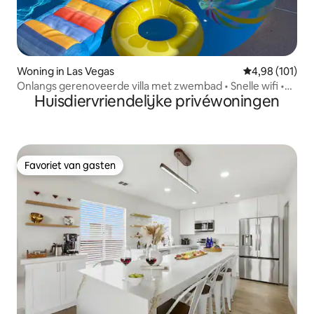
Woning in Las Vegas
Gemiddelde beo
4,98 (101)
Onlangs gerenoveerde villa met zwembad • Snelle wifi •
Huisdiervriendelijke privéwoningen
Summerlin
Favoriet van gasten
Favoriet van gasten