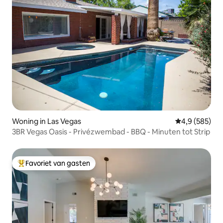
Woning in Las Vegas
Gemiddelde be
4,9 (585)
3BR Vegas Oasis - Privézwembad - BBQ - Minuten tot Strip
Favoriet van gasten
Topfavoriet van gasten