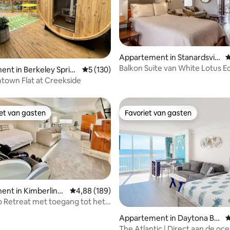
 van 4,98 op 5, 212 recensies
Appartement in Stanardsvill
G
e
Balkon Suite van White Lotus E
nt in Berkeley Sprin
Gemiddelde beoordeling van 5 op 5, 130 r
5 (130)
Retreat
own Flat at Creekside
iet van gasten
Favoriet van gasten
iet van gasten
Favoriet van gasten
 van 4,98 op 5, 208 recensies
ent in Kimberling
Gemiddelde beoordeling van 4,88 op 5, 189 r
4,88 (189)
o Retreat met toegang tot het
na en jacuzzi
Appartement in Daytona Be
G
ach
The Atlantic | Direct aan de oce