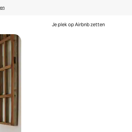
ven
Je plek op Airbnb zetten
en of swipen.