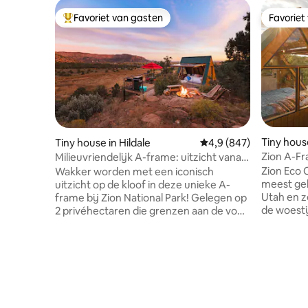
Favoriet van gasten
Favoriet
Topfavoriet van gasten
Favoriet
Tiny house
Tiny house in Hildale
Gemiddelde beoordelin
4,9 (847)
Zion A-Fr
Milieuvriendelijk A-frame: uitzicht vanaf
tot meest 
het observatiedek van Zion
Zion Eco 
Wakker worden met een iconisch
meest gel
uitzicht op de kloof in deze unieke A-
Utah en ze
frame bij Zion National Park! Gelegen op
de woestijn! Dit prachtige 
2 privéhectaren die grenzen aan de voor
bovenop e
het publiek toegankelijke BLM
kijkt uit 
Canyonlands. Geniet van zeldzame
niet geno
directe toegang tot het wandelpad vanaf
glazen wa
de accommodatie, een privé-hot tub,
naadloos 
observatiedek, barbecue en kamerhoge
de grens 
ramen met uitzicht op de kloof.
rotsen vervaagt. De p
Airconditioning/verwarming het hele jaar