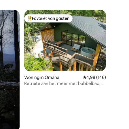
Favoriet van gasten
Topfavoriet van gasten
ecensies
Woning in Omaha
Gemiddelde beoordeling
4,98 (146)
Retraite aan het meer met bubbelbad,
sauna en koud bad