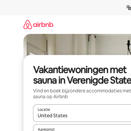
Ga
direct
naar
inhoud
Vakantiewoningen met
sauna in Verenigde Stat
Vind en boek bijzondere accommodaties me
sauna op Airbnb
Locatie
Wanneer er resultaten beschikbaar zijn, maak je 
Aankomst