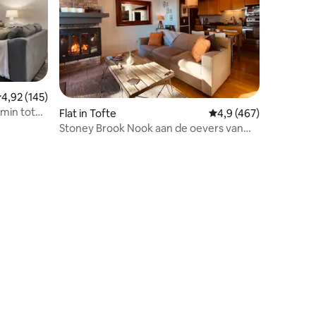
emiddelde beoordeling van 4,92 op 5, 145 recensies
4,92 (145)
min tot
Flat in Tofte
Gemiddelde beoordelin
4,9 (467)
Stoney Brook Nook aan de oevers van
Lake Superior
ecensies