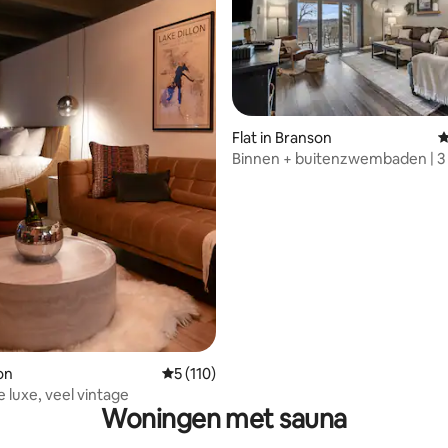
g van 4,9 op 5, 235 recensies
Flat in Branson
G
Binnen + buitenzwembaden | 3 
76 Strip | Golf
lon
Gemiddelde beoordeling van 5 op 5, 110 r
5 (110)
 luxe, veel vintage
Woningen met sauna