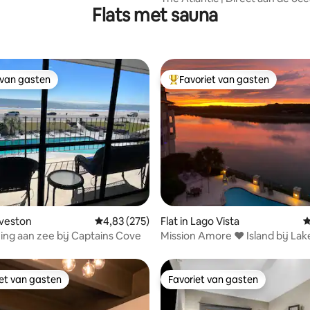
Flats met sauna
verdieping
 van gasten
Favoriet van gasten
 van gasten
Topfavoriet van gasten
 van 4,92 op 5, 366 recensies
lveston
Gemiddelde beoordeling van 4,83 op 5, 275 r
4,83 (275)
Flat in Lago Vista
G
ng aan zee bij Captains Cove
Mission Amore ❤️ Island bij Lak
iet van gasten
Favoriet van gasten
iet van gasten
Favoriet van gasten