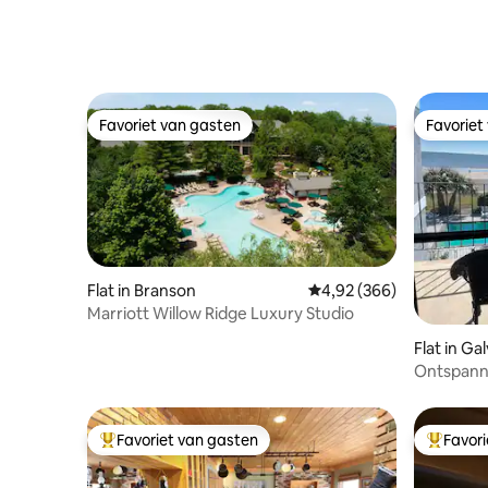
Favoriet van gasten
Favoriet
Favoriet van gasten
Favoriet
Flat in Branson
Gemiddelde beoordeling
4,92 (366)
Marriott Willow Ridge Luxury Studio
Flat in Ga
Ontspanni
Favoriet van gasten
Favor
Topfavoriet van gasten
Topfavor