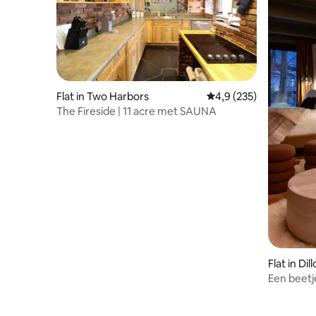
Flat in Two Harbors
Gemiddelde beoordelin
4,9 (235)
The Fireside | 11 acre met SAUNA
Flat in Dil
Een beetje