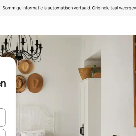
Sommige informatie is automatisch vertaald. 
Originele taal weerge
en
t
een keuze met je de pijltjestoetsen omhoog en omlaag, óf door te tikk