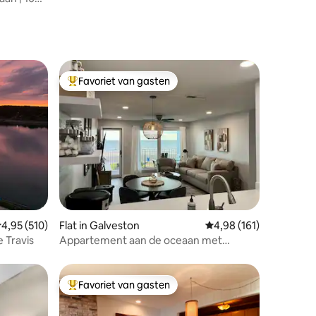
Favoriet van gasten
Topfavoriet van gasten
ecensies
emiddelde beoordeling van 4,95 op 5, 510 recensies
4,95 (510)
Flat in Galveston
Gemiddelde beoordelin
4,98 (161)
e Travis
Appartement aan de oceaan met
zonsondergang en eigen balkon
Favoriet van gasten
Topfavoriet van gasten