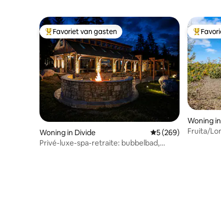
Favoriet van gasten
Favor
Topfavoriet van gasten
Topfavor
Woning i
Fruita/Lo
Woning in Divide
Gemiddelde beoordel
5 (269)
Day Geta
Privé-luxe-spa-retraite: bubbelbad,
sauna en uitzicht