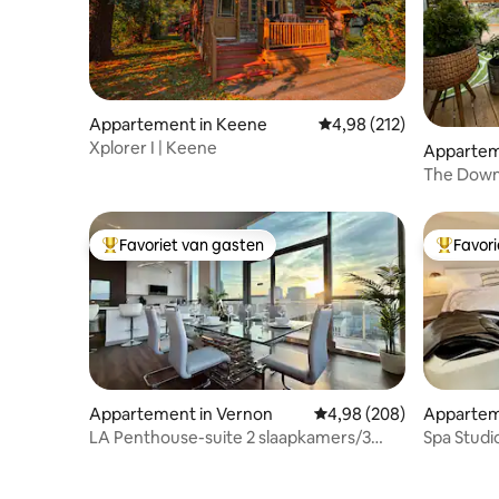
Appartement in Keene
Gemiddelde beoordeling
4,98 (212)
Xplorer I | Keene
Apparteme
gs
The Downt
Favoriet van gasten
Favor
Topfavoriet van gasten
Topfavor
Appartement in Vernon
Gemiddelde beoordeling
4,98 (208)
Appartem
City
LA Penthouse-suite 2 slaapkamers/3
Spa Studi
badkamers [zwembad | Hollywood-
meer, sau
letters]