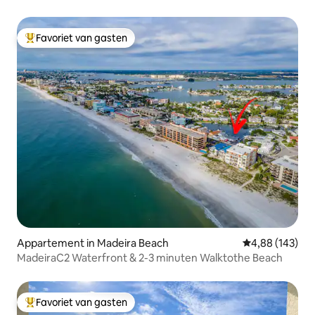
bedden/2 badkamers
Favoriet van gasten
Topfavoriet van gasten
Appartement in Madeira Beach
Gemiddelde beo
4,88 (143)
MadeiraC2 Waterfront & 2-3 minuten Walktothe Beach
Favoriet van gasten
Topfavoriet van gasten