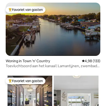
Favoriet van gasten
Topfavoriet van gasten
Woning in Town 'n' Country
Gemiddelde beo
4,98 (133)
Toevluchtsoord aan het kanaal | Lamantijnen, zwembad,
bubbelbad
Favoriet van gasten
Topfavoriet van gasten