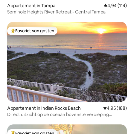
Appartement in Tampa
Gemiddelde beo
4,94 (114)
Seminole Heights River Retreat - Central Tampa
Favoriet van gasten
Topfavoriet van gasten
Appartement in Indian Rocks Beach
Gemiddelde beo
4,95 (188)
Direct uitzicht op de oceaan bovenste verdieping
gerenoveerd. 2BR, 2 badkamers
Favoriet van gasten