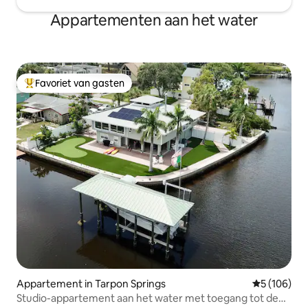
Appartementen aan het water
Favoriet van gasten
Topfavoriet van gasten
Appartement in Tarpon Springs
Gemiddelde 
5 (106)
Studio-appartement aan het water met toegang tot de