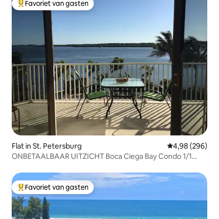
Favoriet van gasten
Topfavoriet van gasten
Flat in St. Petersburg
Gemiddelde beo
4,98 (296)
ONBETAALBAAR UITZICHT Boca Ciega Bay Condo 1/1
#209
Favoriet van gasten
Topfavoriet van gasten