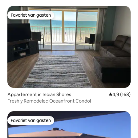
Golf
Favoriet van gasten
Favoriet van gasten
Appartement in Indian Shores
Gemiddelde be
4,9 (168)
Freshly Remodeled Oceanfront Condo!
Favoriet van gasten
Favoriet van gasten