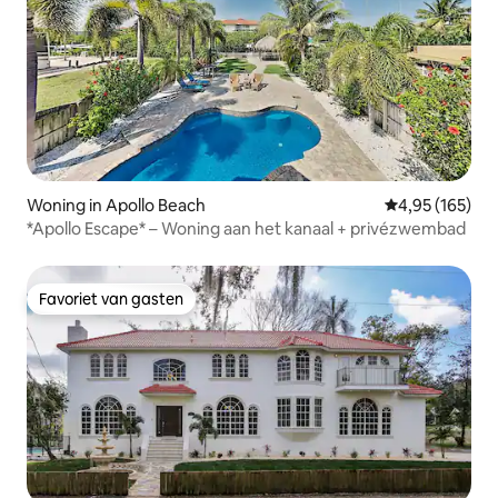
Woning in Apollo Beach
Gemiddelde beo
4,95 (165)
*Apollo Escape* – Woning aan het kanaal + privézwembad
Favoriet van gasten
Favoriet van gasten