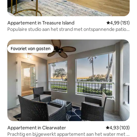
Appartement in Treasure Island
Gemiddelde beo
4,99 (151)
Populaire studio aan het strand met ontspannende patio
en palmbomen!
Favoriet van gasten
Favoriet van gasten
Appartement in Clearwater
Gemiddelde beo
4,93 (103)
Prachtig en bijgewerkt appartement aan het water met 2