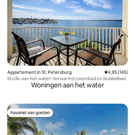
Appartement in St. Petersburg
Gemiddelde beo
4,95 (145)
Studio aan het water! Verwarmd zwembad en bubbelbad
Woningen aan het water
Favoriet van gasten
Favoriet van gasten