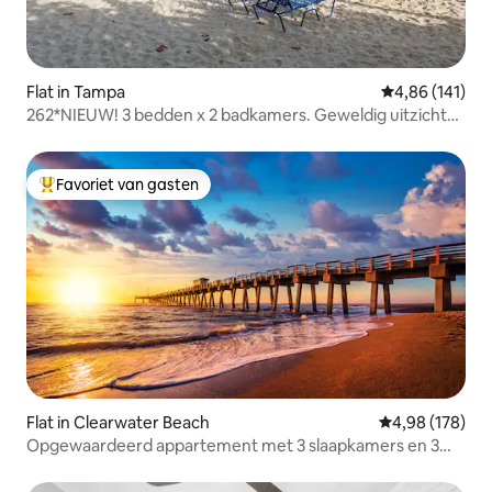
Flat in Tampa
Gemiddelde beo
4,86 (141)
262*NIEUW! 3 bedden x 2 badkamers. Geweldig uitzicht
op het water
Favoriet van gasten
Topfavoriet van gasten
Flat in Clearwater Beach
Gemiddelde beo
4,98 (178)
Opgewaardeerd appartement met 3 slaapkamers en 3
badkamers aan het water!