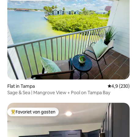
Flat in Tampa
Gemiddelde be
4,9 (230)
Sage & Sea | Mangrove View + Pool on Tampa Bay
Favoriet van gasten
Topfavoriet van gasten