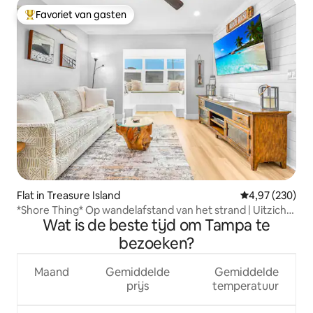
Favoriet van gasten
Topfavoriet van gasten
Flat in Treasure Island
Gemiddelde beo
4,97 (230)
*Shore Thing* Op wandelafstand van het strand | Uitzicht
Wat is de beste tijd om Tampa te
op de kust
bezoeken?
Maand
Gemiddelde
Gemiddelde
prijs
temperatuur