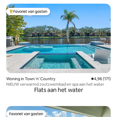
Favoriet van gasten
Topfavoriet van gasten
Woning in Town 'n' Country
Gemiddelde beo
4,96 (171)
NIEUW verwarmd zoutzwembad en spa aan het water
Flats aan het water
Favoriet van gasten
Favoriet van gasten