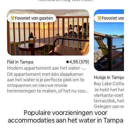
Favoriet van gasten
Favoriet van g
Topfavoriet van gasten
Topfavoriet van 
Flat in Tampa
Gemiddelde beoordeling van 4,9
4,95 (379)
Modern appartement aan het water -
betoverend uitzicht op de
Dit appartement met één slaapkamer
Huisje in Tampa
zonsondergang
aan het water is je perfecte plek om te
Bay Lake Cottage
ontspannen en nieuwe mooie
Je hebt het hele h
herinneringen te maken, of het nu voor
vierkante voet en
vakantie of zaken is. Het heeft een
terras/dok, helema
volledig uitgeruste keuken. Wasserij en
Gelegen aan een 1
drogers worden op munten bediend op
Populaire voorzieningen voor
ski-meer. Toegan
de derde verdieping. Gasten mogen
privéparkeerplaats.
gebruik maken van de
accommodaties aan het water in Tampa
queensize slaapba
gemeenschappelijke ruimtes van het
wasmachine/droger,
resort, zoals een verwarmd zwembad,