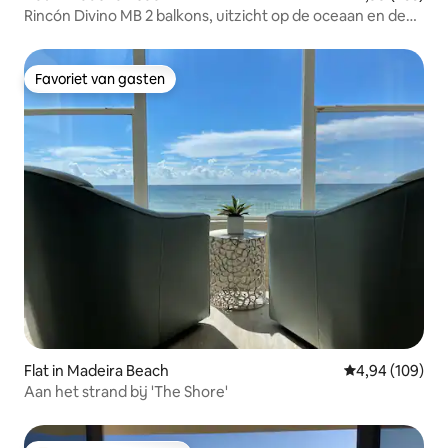
Rincón Divino MB 2 balkons, uitzicht op de oceaan en de
jachthaven
Favoriet van gasten
Favoriet van gasten
Flat in Madeira Beach
Gemiddelde beo
4,94 (109)
Aan het strand bij 'The Shore'