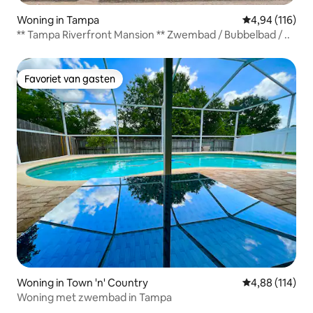
Woning in Tampa
Gemiddelde beo
4,94 (116)
** Tampa Riverfront Mansion ** Zwembad / Bubbelbad / ..
Favoriet van gasten
Favoriet van gasten
Woning in Town 'n' Country
Gemiddelde beo
4,88 (114)
Woning met zwembad in Tampa