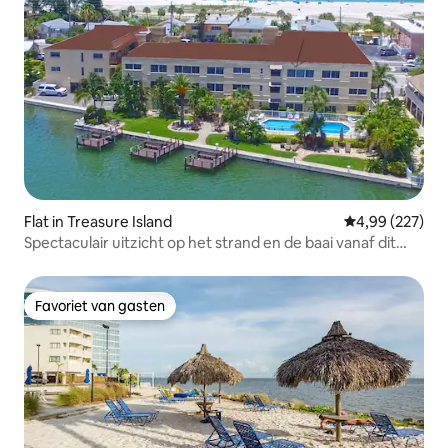
Flat in Treasure Island
Gemiddelde beo
4,99 (227)
Spectaculair uitzicht op het strand en de baai vanaf dit
resort.
Favoriet van gasten
Favoriet van gasten