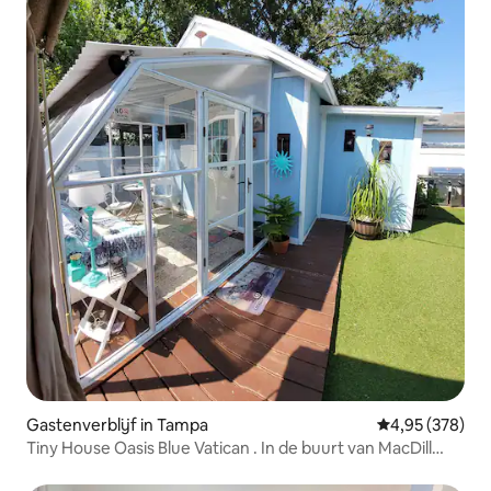
Gastenverblijf in Tampa
Gemiddelde beo
4,95 (378)
Tiny House Oasis Blue Vatican . In de buurt van MacDill
Base