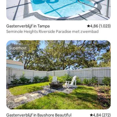
Gastenverblijf in Tampa
Gemiddelde beoor
4,86 (1.023)
Seminole Heights Riverside Paradise met zwembad
Superhost
Superhost
Gastenverblijf in Bayshore Beautiful
Gemiddelde beo
4,84 (272)