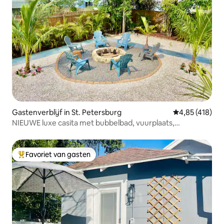
Gastenverblijf in St. Petersburg
Gemiddelde beo
4,85 (418)
NIEUWE luxe casita met bubbelbad, vuurplaats,
achtertuin🏝☀️🏖
Favoriet van gasten
Topfavoriet van gasten