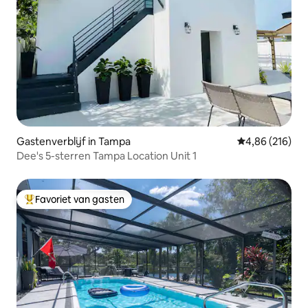
Gastenverblijf in Tampa
Gemiddelde beo
4,86 (216)
Dee's 5-sterren Tampa Location Unit 1
Favoriet van gasten
Topfavoriet van gasten