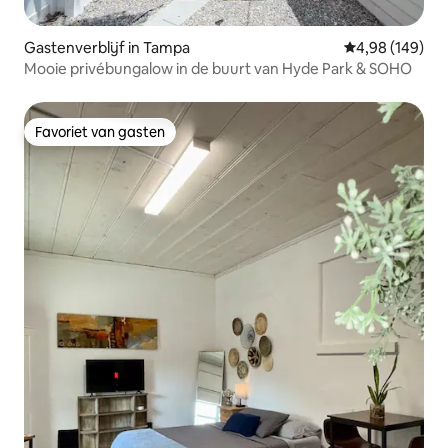
Gastenverblijf in Tampa
Gemiddelde beo
4,98 (149)
Mooie privébungalow in de buurt van Hyde Park & SOHO
Favoriet van gasten
Favoriet van gasten