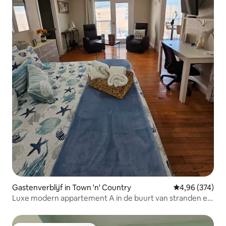
Gastenverblijf in Town 'n' Country
Gemiddelde beo
4,96 (374)
Luxe modern appartement A in de buurt van stranden en
luchthaven