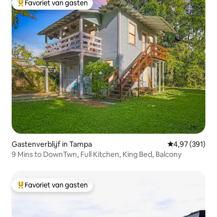
Favoriet van gasten
Topfavoriet van gasten
Gastenverblijf in Tampa
Gemiddelde beo
4,97 (391)
9 Mins to DownTwn, Full Kitchen, King Bed, Balcony
Favoriet van gasten
Topfavoriet van gasten