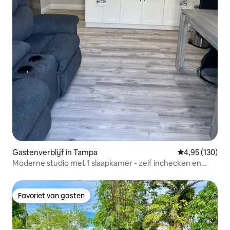
Gastenverblijf in Tampa
Gemiddelde beo
4,95 (130)
Moderne studio met 1 slaapkamer - zelf inchecken en
parkeren.
Favoriet van gasten
Favoriet van gasten