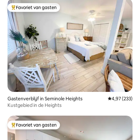
Favoriet van gasten
Topfavoriet van gasten
Gastenverblijf in Seminole Heights
Gemiddelde beo
4,97 (233)
Kustgebied in de Heights
Favoriet van gasten
Topfavoriet van gasten