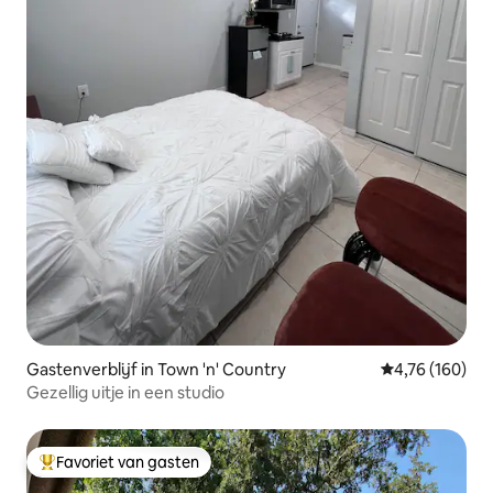
Gastenverblijf in Town 'n' Country
Gemiddelde beo
4,76 (160)
Gezellig uitje in een studio
Favoriet van gasten
Topfavoriet van gasten