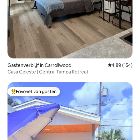
Gastenverblijf in Carrollwood
Gemiddelde beo
4,89 (154)
Casa Celeste | Central Tampa Retreat
Favoriet van gasten
Topfavoriet van gasten