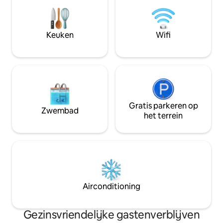
brouwerijen, Sparkmans Warf, River
James Stadium, Ta
Walk, Armature Works, winkelen in Hyde
Airport, Ybor Cit
Park Village en vele lokale
Clearwater Beach 
bezienswaardigheden... Parkeren
centraal gelegen p
Keuken
Wifi
beschikbaar/Zelf inchecken, komen en
wens van te genie
gaan wanneer jullie willen.
Gratis parkeren op
Zwembad
het terrein
Airconditioning
Gezinsvriendelijke gastenverblijven