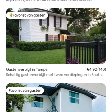
Favoriet van gasten
Topfavoriet van gasten
Gastenverblijf in Tampa
Gemiddelde beo
4,92 (140)
Schattig gastenverblijf met twee verdiepingen in South
Tampa
Favoriet van gasten
Favoriet van gasten