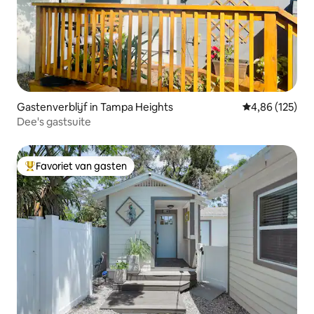
Gastenverblijf in Tampa Heights
Gemiddelde beo
4,86 (125)
Dee's gastsuite
Favoriet van gasten
Topfavoriet van gasten