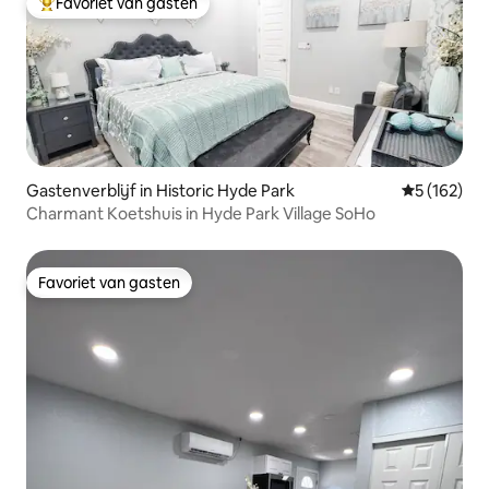
Favoriet van gasten
Topfavoriet van gasten
Gastenverblijf in Historic Hyde Park
Gemiddelde 
5 (162)
Charmant Koetshuis in Hyde Park Village SoHo
Favoriet van gasten
Favoriet van gasten