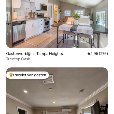
Gastenverblijf in Tampa Heights
Gemiddelde beo
4,96 (276)
Treetop Oasis
Favoriet van gasten
Topfavoriet van gasten