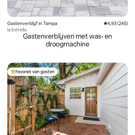
Gastenverblijf in Tampa
Gemiddelde beo
4,93 (245)
la Estrella
Gastenverblijven met was- en
droogmachine
Favoriet van gasten
Topfavoriet van gasten