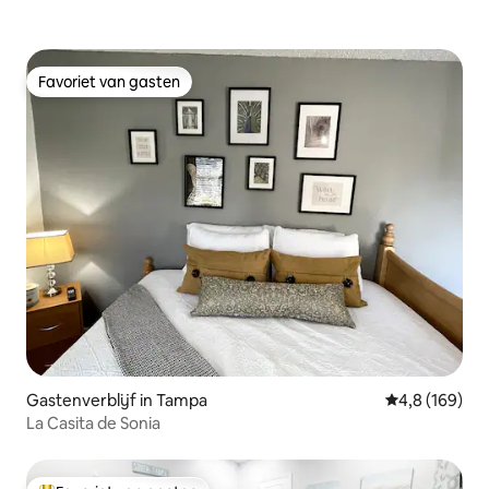
Favoriet van gasten
Favoriet van gasten
Gastenverblijf in Tampa
Gemiddelde be
4,8 (169)
La Casita de Sonia