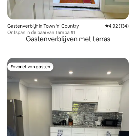
Gastenverblijf in Town 'n' Country
Gemiddelde beo
4,92 (134)
Ontspan in de baai van Tampa #1
Gastenverblijven met terras
Favoriet van gasten
Favoriet van gasten