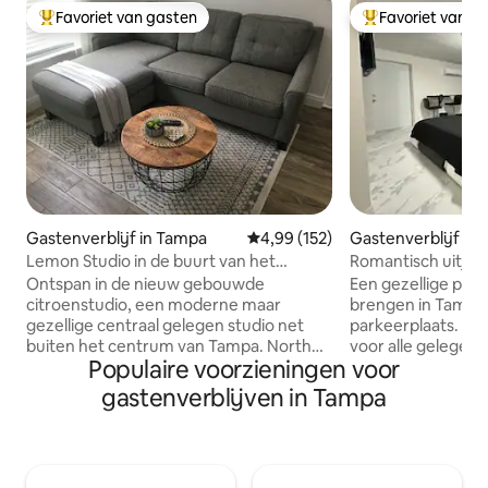
Favoriet van gasten
Favoriet van g
Topfavoriet van gasten
Topfavoriet van 
Gastenverblijf in Tampa
Gemiddelde beoordeling van 4,9
4,99 (152)
Gastenverblijf in 
ountry
Lemon Studio in de buurt van het
Romantisch uitje*
centrum van Tampa
gelegenheid*Rela
Ontspan in de nieuw gebouwde
Een gezellige plek
citroenstudio, een moderne maar
brengen in Tampa,
gezellige centraal gelegen studio net
parkeerplaats. We
buiten het centrum van Tampa. North
voor alle gelegen
Populaire voorzieningen voor
Hyde Park ligt op slechts een paar
bruiloft, speciale d
minuten van de luchthaven en heeft
nog veel meer! N
gastenverblijven in Tampa
gemakkelijke toegang tot de snelweg.
op met je ideeën 
De studio heeft veel beloopbare
onvergetelijk! Gel
restaurants en parken. Geniet in de
gebied van Tampa,
buurt van de Universiteit van Tampa,
Garden/Adventure