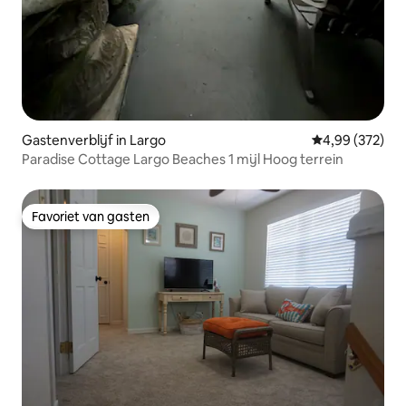
Gastenverblijf in Largo
Gemiddelde beo
4,99 (372)
Paradise Cottage Largo Beaches 1 mijl Hoog terrein
Favoriet van gasten
Favoriet van gasten