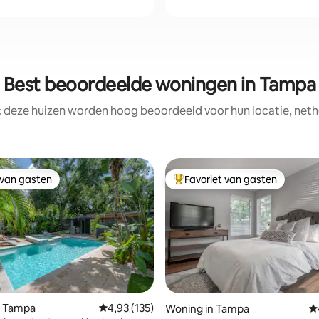
Best beoordeelde woningen in Tampa
: deze huizen worden hoog beoordeeld voor hun locatie, nethe
 van gasten
Favoriet van gasten
 van gasten
Topfavoriet van gasten
 van 4,94 op 5, 176 recensies
n Tampa
Gemiddelde beoordeling van 4,93 op 5, 135 r
4,93 (135)
Woning in Tampa
G