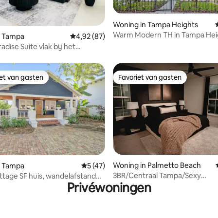
g van 4,96 op 5, 25 recensies
Woning in Tampa Heights
Warm Modern TH in Tampa Hei
n Tampa
Gemiddelde beoordeling van 4,92 op 5, 87 r
4,92 (87)
adise Suite vlak bij het
James Stadium
iet van gasten
Favoriet van gasten
iet van gasten
Favoriet van gasten
ling van 5 op 5, 15 recensies
Woning in Palmetto Beach
n Tampa
Gemiddelde beoordeling van 5 op 5, 47 r
5 (47)
3BR/Centraal Tampa/Sexy
ttage SF huis, wandelafstand
Privéwoningen
dak/Vuurplaats/Fietsen/
shore