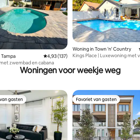
eling van 5 op 5, 5 recensies
Woning in Town 'n' Country
Kings Place | Luxewoning met
n Tampa
Gemiddelde beoordeling van 4,93 op 5, 137 r
4,93 (137)
zwembad
s met zwembad en cabana
Woningen voor weekje weg
 van gasten
Favoriet van gasten
 van gasten
Favoriet van gasten