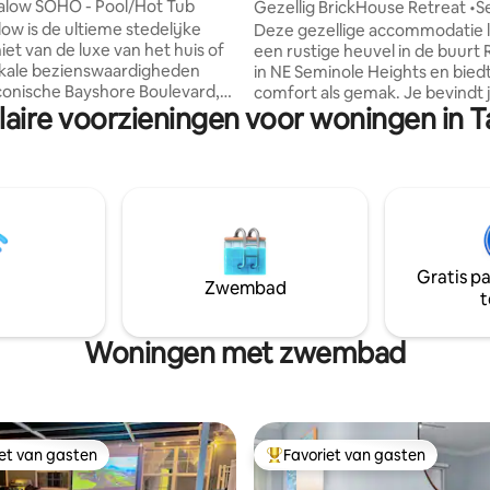
alow SOHO - Pool/Hot Tub
Gezellig BrickHouse Retreat •
Heights• Tampa
ow is de ultieme stedelijke
Deze gezellige accommodatie l
iet van de luxe van het huis of
een rustige heuvel in de buurt
okale bezienswaardigheden
in NE Seminole Heights en bied
iconische Bayshore Boulevard,
comfort als gemak. Je bevindt 
laire voorzieningen voor woningen in 
 Hyde Park, SOHO, Downtown en
slechts enkele minuten van de 
ze woning is ontworpen met
Tampa International Airport,
en gemak in gedachten.
Tampa, Busch Gardens, USF en
uitgerust met een slimme tv,
perfect gelegen tussen de str
FI, zwembad en bubbelbad -
St. Pete/Clearwater en de opw
is een paradijs. Centraal in de
Orlando. Binnen kom je tot rust
op naar unieke bars op het dak,
gezellige woonkamer, slaap je l
ts en winkels of Uber naar
een comfortabel bed en heb je 
Gratis p
zienswaardigheden zoals Water
je nodig hebt voor een ontspa
Zwembad
t
malie Arena en de Riverwalk.
stressvrij verblijf.
Woningen met zwembad
iet van gasten
Favoriet van gasten
iet van gasten
Topfavoriet van gasten