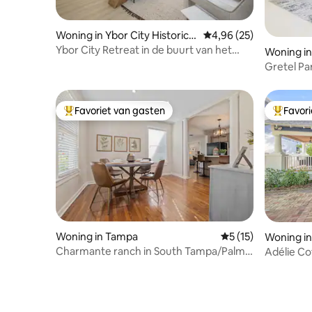
Woning in Ybor City Historic
Gemiddelde beoordelin
4,96 (25)
District
Ybor City Retreat in de buurt van het
Woning i
nachtleven
Gretel Par
Raymond 
Favoriet van gasten
Favor
Topfavoriet van gasten
Topfavor
Woning in Tampa
Gemiddelde beoorde
5 (15)
Woning i
Charmante ranch in South Tampa/Palma
Adélie Co
Ceia
naar Bay