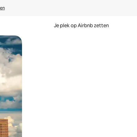
ven
Je plek op Airbnb zetten
en of swipen.