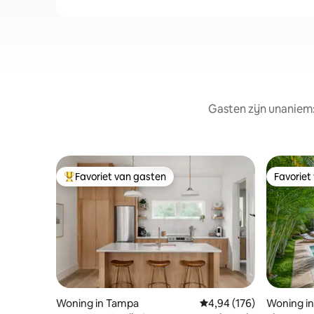
Gasten zijn unaniem
Favoriet van gasten
Favoriet
Topfavoriet van gasten
Favoriet
Woning in Tampa
Gemiddelde beoordeling
4,94 (176)
Woning i