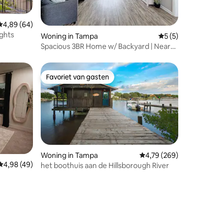
Gemiddelde beoordeling van 4,89 op 5, 64 recensies
4,89 (64)
ghts
ecensies
Woning in Tampa
Gemiddelde beoor
5 (5)
Spacious 3BR Home w/ Backyard | Near
Busch Gardens
Favoriet van gasten
Favoriet van gasten
Woning in Tampa
Gemiddelde beoordeling
4,79 (269)
Gemiddelde beoordeling van 4,98 op 5, 49 recensies
4,98 (49)
ecensies
het boothuis aan de Hillsborough River