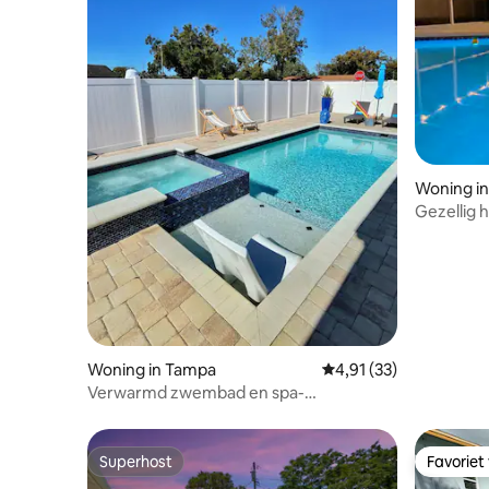
Woning in
Gezellig 
verwarm
Woning in Tampa
Gemiddelde beoordelin
4,91 (33)
Verwarmd zwembad en spa-
oase/buitenkeuken/kingsize bed.
Superhost
Favoriet
Superhost
Favoriet