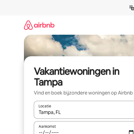
Ga
direct
naar
inhoud
Vakantiewoningen in
Tampa
Vind en boek bijzondere woningen op Airbnb
Locatie
Wanneer er resultaten beschikbaar zijn, maak je 
Aankomst