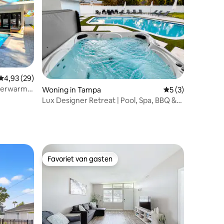
Gemiddelde beoordeling van 4,93 op 5, 29 recensies
4,93 (29)
 verwarmd
ecensies
Woning in Tampa
Gemiddelde beoor
5 (3)
Lux Designer Retreat | Pool, Spa, BBQ &
Games
Favoriet van gasten
Favoriet van gasten