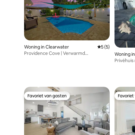
Woning in Clearwater
Gemiddelde beoord
5 (5)
Providence Cove | Verwarmd
Woning i
zoutwaterzwembad • 12 slaapplaatsen
Privéhui
Favoriet van gasten
Favoriet
Favoriet van gasten
Favoriet