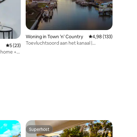
Woning in Town 'n' Country
Gemiddelde beoordeling
4,98 (133)
Toevluchtsoord aan het kanaal |
Gemiddelde beoordeling van 5 op 5, 23 recensies
5 (23)
Lamantijnen, zwembad, bubbelbad
nhome +
ecensies
Superhost
Superhost