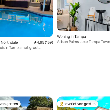
Woning in Tampa
Allison Palms Luxe Tampa Tow
 Northdale
Gemiddelde beoordeling van 4,95 op 5, 159 r
4,95 (159)
Zwembad
huis in Tampa met groot
d zwembad
g van 4,91 op 5, 33 recensies
 van gasten
Favoriet van gasten
 van gasten
Topfavoriet van gasten