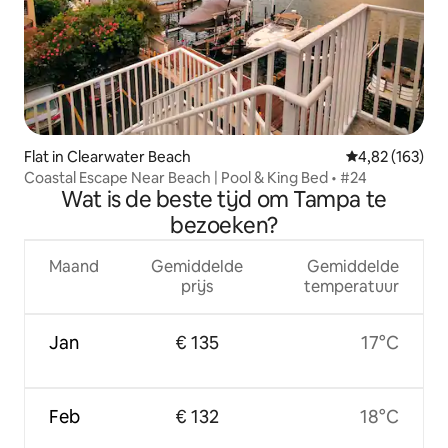
Flat in Clearwater Beach
Gemiddelde beo
4,82 (163)
Coastal Escape Near Beach | Pool & King Bed • #24
Wat is de beste tijd om Tampa te
bezoeken?
Maand
Gemiddelde
Gemiddelde
prijs
temperatuur
Jan
€ 135
17°C
Feb
€ 132
18°C