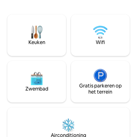
onbelemmerde zonsondergangen,
privézwembad, ee
ontspan in de hot tub, daag vrienden uit
ligstoelen aan het
in de speelkamer of grill een heerlijke
binnen en geniet v
maaltijd op de patio🥙. Perfect voor
je eigen patio of 
familiereünies, uitjes met je beste
levendige wijk So
vriendin, bruiloftsweekends of gewoon
Bayshore Blvd of 
omdat je een uitje aan zee verdient!
Tampa te verkenn
Keuken
Wifi
Gratis parkeren op
Zwembad
het terrein
Airconditioning