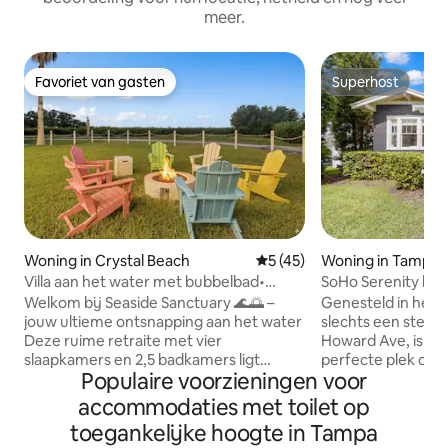
meer.
Favoriet van gasten
Superhost
Favoriet van gasten
Superhost
Woning in Crystal Beach
Gemiddelde beoordeling van
5 (45)
Woning in Tampa
Villa aan het water met bubbelbad•
SoHo Serenity by 
Speelkamer•Kajaks•Fietsen
en bubbelbad
Welkom bij Seaside Sanctuary 🌊🌅 –
Genesteld in het 
jouw ultieme ontsnapping aan het water
slechts een steen
Deze ruime retraite met vier
Howard Ave, is 'So
slaapkamers en 2,5 badkamers ligt
perfecte plek om t
Populaire voorzieningen voor
verscholen in het charmante Crystal
wat South Tampa t
Beach en combineert luxe, comfort en
ongelooflijke won
accommodaties met toilet op
kustplezier. Ga kajakken vanaf je directe
badkamers beschi
toegankelijke hoogte in Tampa
Intracoastal-toegang, geniet van
zonovergoten bui