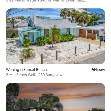
Clearwater Waterfront, verwarmd zwembad,
speelkamer, vuurplaats
Woning in Sunset Beach
Nieuwe ac
Nieuw
2-Min Beach Walk | 2BR Bungalow