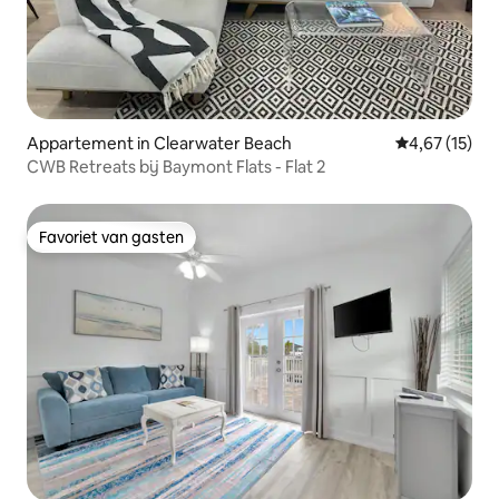
Appartement in Clearwater Beach
Gemiddelde be
4,67 (15)
CWB Retreats bij Baymont Flats - Flat 2
Favoriet van gasten
Favoriet van gasten