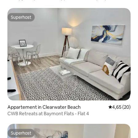
Superhost
Superhost
Appartement in Clearwater Beach
Gemiddelde be
4,65 (20)
CWB Retreats at Baymont Flats - Flat 4
Superhost
Superhost