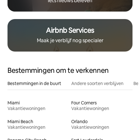
Iets nieuws beleven
Airbnb Services
Maak je verblijf nog specialer
Bestemmingen om te verkennen
Bestemmingen in de buurt
Andere soorten verblijven
Bes
Miami
Four Corners
Vakantiewoningen
Vakantiewoningen
Miami Beach
Orlando
Vakantiewoningen
Vakantiewoningen