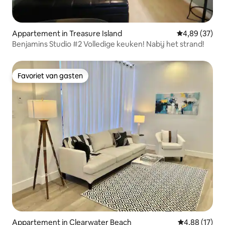
Appartement in Treasure Island
Gemiddelde be
4,89 (37)
Benjamins Studio #2 Volledige keuken! Nabij het strand!
Favoriet van gasten
Favoriet van gasten
Appartement in Clearwater Beach
Gemiddelde be
4,88 (17)