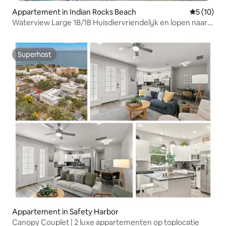
Appartement in Indian Rocks Beach
Gemiddelde
5 (10)
Waterview Large 1B/1B Huisdiervriendelijk en lopen naar
het strand
Superhost
Superhost
Appartement in Safety Harbor
Canopy Couplet | 2 luxe appartementen op toplocatie