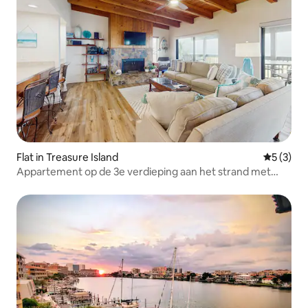
Flat in Treasure Island
Gemiddeld
5 (3)
Appartement op de 3e verdieping aan het strand met
balkon en uitzicht op de Golf