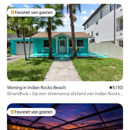
Favoriet van gasten
Topfavoriet van gasten
Woning in Indian Rocks Beach
Gemiddelde
5 (10)
Strandhuis • Op een steenworp afstand van Indian Rocks
Beach
Favoriet van gasten
Topfavoriet van gasten