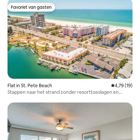
Favoriet van gasten
Favoriet van gasten
Flat in St. Pete Beach
Gemiddelde be
4,79 (19)
Stappen naar het strand zonder resorttoeslagen en
GRATIS PARKEREN