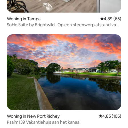
Woning in Tampa
Gemiddelde be
4,89 (65)
SoHo Suite by Brightwild | Op een steenworp afstand van
SoHo!
Woning in New Port Richey
Gemiddelde beo
4,85 (105)
Psalm139 Vakantiehuis aan het kanaal