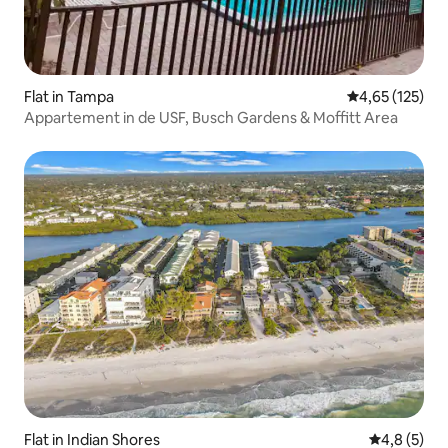
Flat in Tampa
Gemiddelde beo
4,65 (125)
Appartement in de USF, Busch Gardens & Moffitt Area
Flat in Indian Shores
Gemiddelde 
4,8 (5)