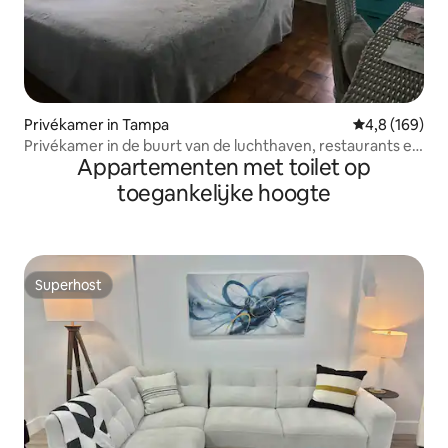
Privékamer in Tampa
Gemiddelde be
4,8 (169)
Privékamer in de buurt van de luchthaven, restaurants en
Appartementen met toilet op
winkels
toegankelijke hoogte
Superhost
Superhost