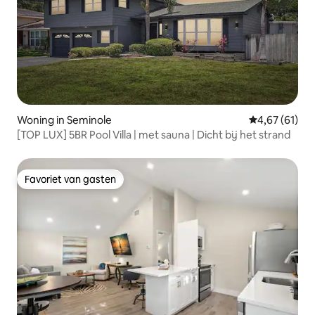
Woning in Seminole
Gemiddelde be
4,67 (61)
[TOP LUX] 5BR Pool Villa | met sauna | Dicht bij het strand
Favoriet van gasten
Favoriet van gasten