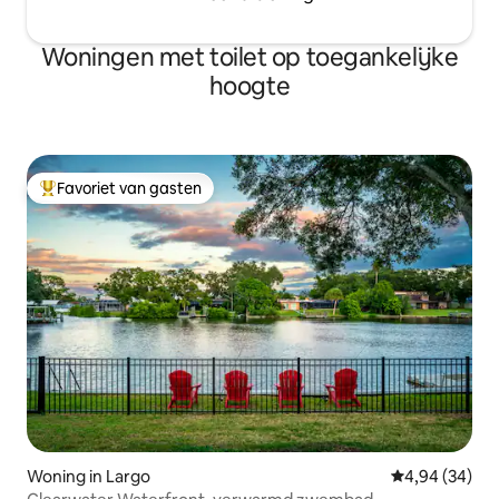
Woningen met toilet op toegankelijke
hoogte
Favoriet van gasten
Topfavoriet van gasten
Woning in Largo
Gemiddelde be
4,94 (34)