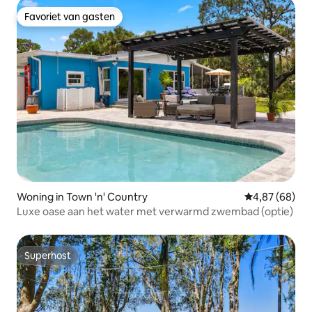
Favoriet van gasten
Favoriet van gasten
Woning in Town 'n' Country
Gemiddelde be
4,87 (68)
Luxe oase aan het water met verwarmd zwembad (optie)
Superhost
Superhost