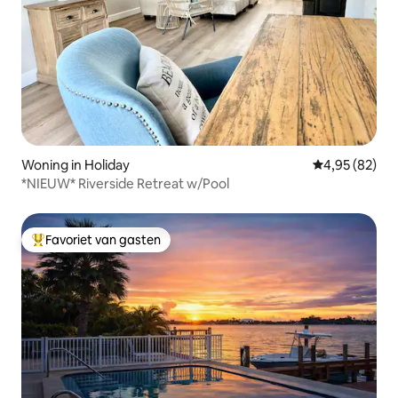
Woning in Holiday
Gemiddelde be
4,95 (82)
*NIEUW* Riverside Retreat w/Pool
Favoriet van gasten
Topfavoriet van gasten