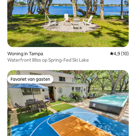
Woning in Tampa
Gemiddelde b
4,9 (10)
Waterfront Bliss op Spring-Fed Ski Lake
Favoriet van gasten
Favoriet van gasten