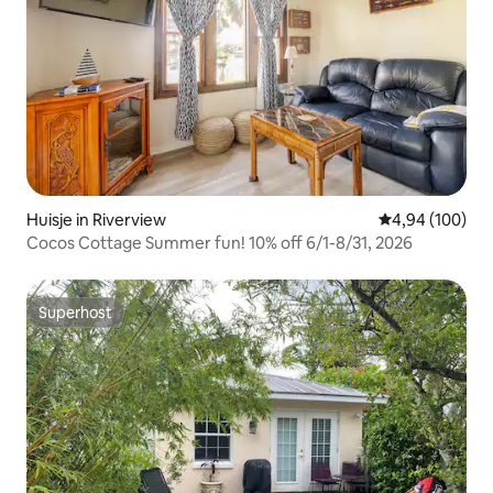
Huisje in Riverview
Gemiddelde beo
4,94 (100)
Cocos Cottage Summer fun! 10% off 6/1-8/31, 2026
Superhost
Superhost