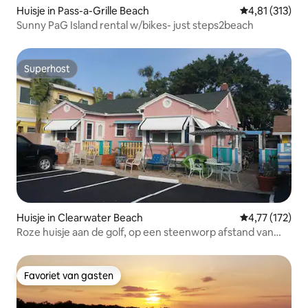
Huisje in Pass-a-Grille Beach
Gemiddelde be
4,81 (313)
Sunny PaG Island rental w/bikes- just steps2beach
Superhost
Superhost
Huisje in Clearwater Beach
Gemiddelde be
4,77 (172)
Roze huisje aan de golf, op een steenworp afstand van
het strand, huisdieren toegestaan
Favoriet van gasten
Favoriet van gasten