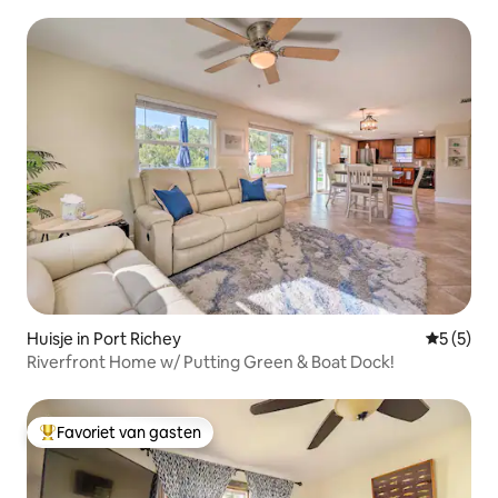
Huisje in Port Richey
Gemiddeld
5 (5)
Riverfront Home w/ Putting Green & Boat Dock!
Favoriet van gasten
Topfavoriet van gasten