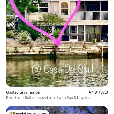
Gastsuite in Tampa
Gemiddelde beo
4,81 (372)
Riverfront Suite Jacuzzi tub, Swim Spa & Kayaks
Favoriet van gasten