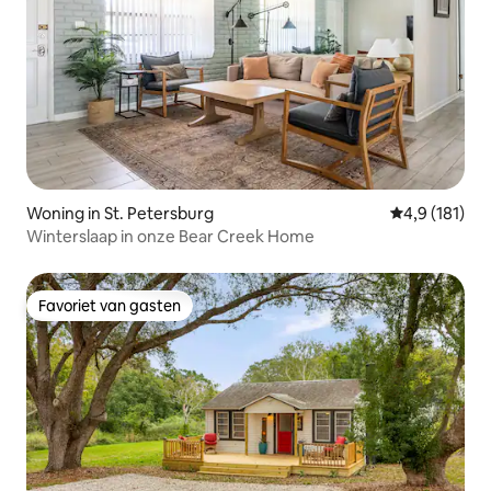
Woning in St. Petersburg
Gemiddelde b
4,9 (181)
Winterslaap in onze Bear Creek Home
Favoriet van gasten
Favoriet van gasten