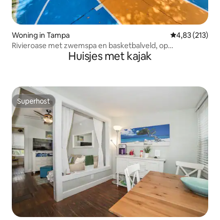
Woning in Tampa
Gemiddelde beo
4,83 (213)
Rivieroase met zwemspa en basketbalveld, op
Huisjes met kajak
wandelafstand van de dierentuin
Superhost
Superhost