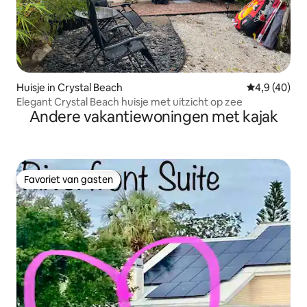
Huisje in Crystal Beach
Gemiddelde b
4,9 (40)
Elegant Crystal Beach huisje met uitzicht op zee
Andere vakantiewoningen met kajak
Favoriet van gasten
Favoriet van gasten