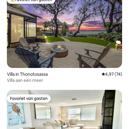
Topfavoriet van gasten
Villa in Thonotosassa
Gemiddelde be
4,97 (74)
Villa aan een meer
Favoriet van gasten
Favoriet van gasten