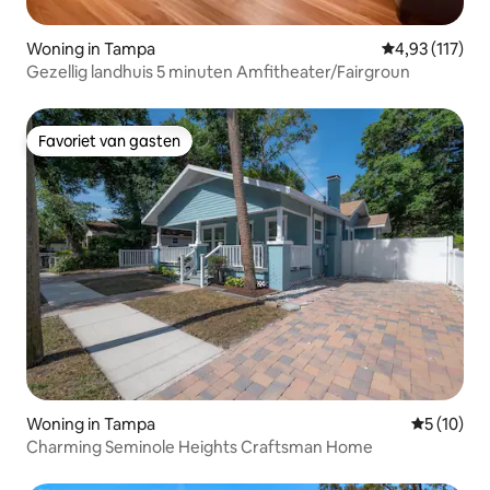
Woning in Tampa
Gemiddelde be
4,93 (117)
Gezellig landhuis 5 minuten Amfitheater/Fairgroun
Favoriet van gasten
Favoriet van gasten
Woning in Tampa
Gemiddelde
5 (10)
Charming Seminole Heights Craftsman Home