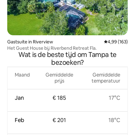
Gastsuite in Riverview
Gemiddelde beo
4,99 (163)
Het Guest House bij Riverbend Retreat Fla.
Wat is de beste tijd om Tampa te
bezoeken?
Maand
Gemiddelde
Gemiddelde
prijs
temperatuur
Jan
€ 185
17°C
Feb
€ 201
18°C