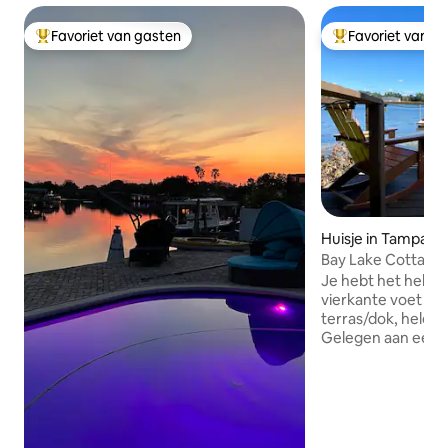
Favoriet van gasten
Favoriet van g
Topfavoriet van gasten
Topfavoriet van 
Huisje in Tampa
Bay Lake Cottage
Je hebt het hele h
vierkante voet en
terras/dok, helema
Gelegen aan een 1
ski-meer. Toegan
privéparkeerplaats.
queensize slaapba
wasmachine/droger,
verduisteringsgor