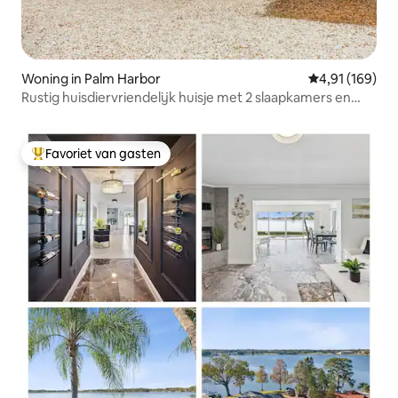
Woning in Palm Harbor
Gemiddelde beo
4,91 (169)
Rustig huisdiervriendelijk huisje met 2 slaapkamers en
bubbelbad.
Favoriet van gasten
Topfavoriet van gasten