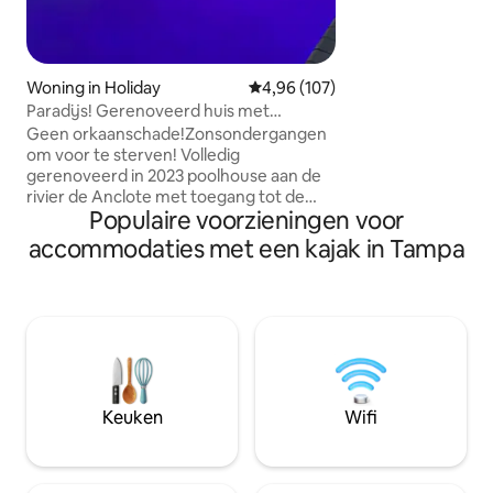
conditioner, haardr
gevulde keuken, roo
wijnkoelkast op aa
cup/druppelkoffi
heeft baars, we b
Woning in Holiday
Gemiddelde beoordeling van 4,9
4,96 (107)
box. Huurbare kaj
Paradijs! Gerenoveerd huis met
oké, sorry geen ka
zwembad aan het water.
Geen orkaanschade!Zonsondergangen
huisdierentoeslag 
Zonsondergangen!
om voor te sterven! Volledig
gerenoveerd in 2023 poolhouse aan de
rivier de Anclote met toegang tot de
Populaire voorzieningen voor
Golf van Amerika. Vissen,kajakken in de
achtertuin ensoms kun je dolfijnen
accommodaties met een kajak in Tampa
spotten!Kijk naar vogels, eenden,
lamantijnen. Alle nieuwe apparaten en
granieten aanrechtbladen. Nieuwe
kwarts badkamerkasten!Nieuwe tegels
in het hele huis, waaronder Florida
kamer. Koeler, stoelen en parasol,
strandspeelgoed voor kinderen dat je
mee kunt nemen naar het strand.
Keuken
Wifi
Vuurkuil.Grill. Verwarmd zwembad
tegen een vergoeding. Kom, ontspan en
geniet ervan