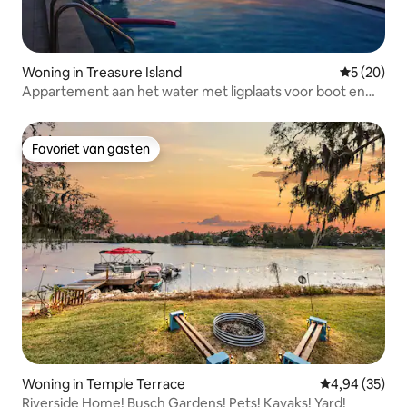
Woning in Treasure Island
Gemiddelde
5 (20)
Appartement aan het water met ligplaats voor boot en
vissteiger
Favoriet van gasten
Favoriet van gasten
Woning in Temple Terrace
Gemiddelde be
4,94 (35)
Riverside Home! Busch Gardens! Pets! Kayaks! Yard!