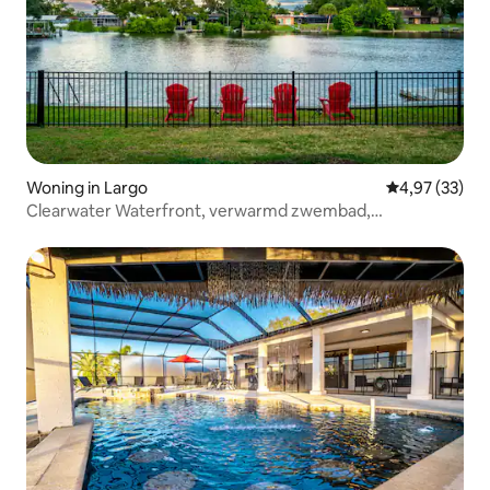
Woning in Largo
Gemiddelde be
4,97 (33)
Clearwater Waterfront, verwarmd zwembad,
speelkamer, vuurplaats