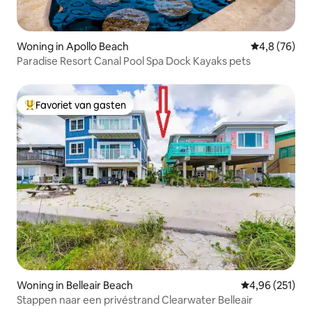
Woning in Apollo Beach
Gemiddelde b
4,8 (76)
Paradise Resort Canal Pool Spa Dock Kayaks pets
Favoriet van gasten
Topfavoriet van gasten
Woning in Belleair Beach
Gemiddelde beo
4,96 (251)
Stappen naar een privéstrand Clearwater Belleair