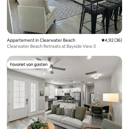
Appartement in Clearwater Beach
Gemiddelde be
4,92 (36)
Clearwater Beach Retreats at Bayside View 3
Favoriet van gasten
Favoriet van gasten