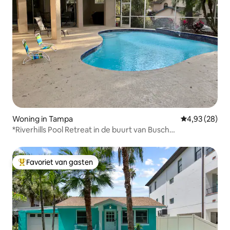
Woning in Tampa
Gemiddelde be
4,93 (28)
*Riverhills Pool Retreat in de buurt van Busch
Gardens/USF!
Favoriet van gasten
Topfavoriet van gasten