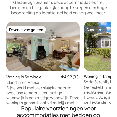
Gasten zijn unaniem: deze accommodaties met
bedden op toegankelijke hoogte kregen een hoge
beoordeling op locatie, netheid en nog veel meer.
Favoriet van gasten
Superhost
Favoriet van gasten
Superhost
Woning in Tampa
Woning in Seminole
Gemiddelde beoordeling van 4,
4,92 (93)
SoHo Serenity by 
Island Time House
en bubbelbad
Genesteld in het 
Bijgewerkt met vier slaapkamers en
slechts een steen
twee badkamers in een rustige
Howard Ave, is 'So
woonwijk in een rustige woonwijk. Deze
perfecte plek om t
woning is gehandicapt vriendelijk met
Populaire voorzieningen voor
wat South Tampa t
een brede toegangsdouche. Versierd in
ongelooflijke won
een tropische inrichting. Ontspan op de
accommodaties met bedden op