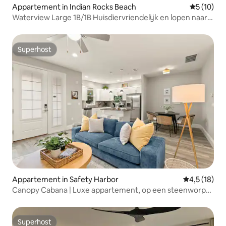
Appartement in Indian Rocks Beach
Gemiddelde
5 (10)
Waterview Large 1B/1B Huisdiervriendelijk en lopen naar
het strand
Superhost
Superhost
Appartement in Safety Harbor
Gemiddelde 
4,5 (18)
Canopy Cabana | Luxe appartement, op een steenworp
afstand van Main St
Superhost