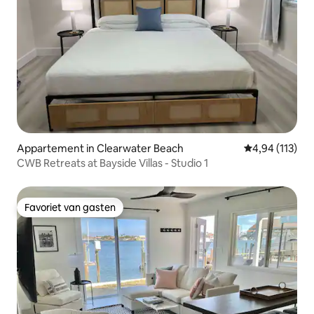
Appartement in Clearwater Beach
Gemiddelde beo
4,94 (113)
CWB Retreats at Bayside Villas - Studio 1
Favoriet van gasten
Favoriet van gasten