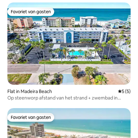
Favoriet van gasten
Favoriet van gasten
Flat in Madeira Beach
Gemiddeld
5 (5)
Op steenworp afstand van het strand + zwembad in
Madeira Beach
Favoriet van gasten
Favoriet van gasten