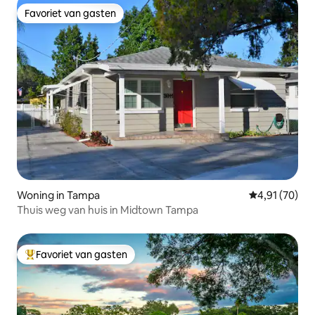
Favoriet van gasten
Favoriet van gasten
Woning in Tampa
Gemiddelde be
4,91 (70)
Thuis weg van huis in Midtown Tampa
Favoriet van gasten
Topfavoriet van gasten