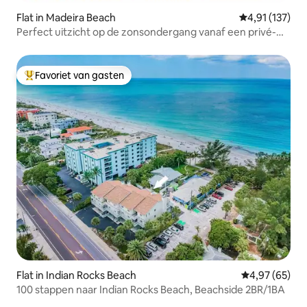
Flat in Madeira Beach
Gemiddelde be
4,91 (137)
Perfect uitzicht op de zonsondergang vanaf een privé-
appartement aan het strand
Favoriet van gasten
Topfavoriet van gasten
Flat in Indian Rocks Beach
Gemiddelde be
4,97 (65)
100 stappen naar Indian Rocks Beach, Beachside 2BR/1BA