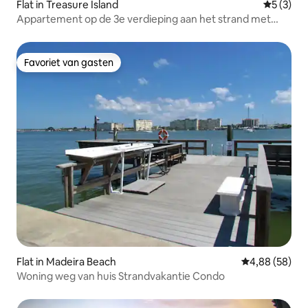
Flat in Treasure Island
Gemiddeld
5 (3)
Appartement op de 3e verdieping aan het strand met
balkon en uitzicht op de Golf
Favoriet van gasten
Favoriet van gasten
Flat in Madeira Beach
Gemiddelde be
4,88 (58)
Woning weg van huis Strandvakantie Condo