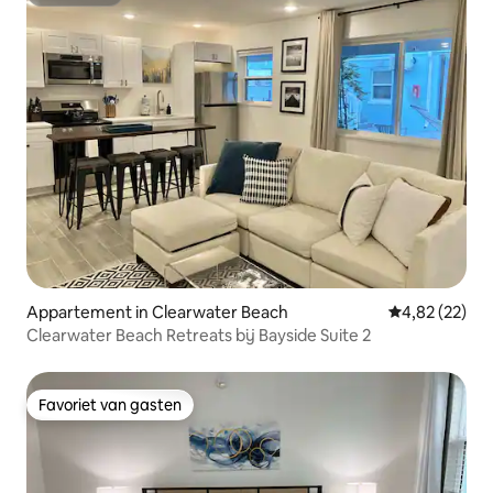
Superhost
Appartement in Clearwater Beach
Gemiddelde be
4,82 (22)
Clearwater Beach Retreats bij Bayside Suite 2
Favoriet van gasten
Favoriet van gasten