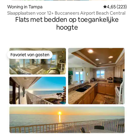
Woning in Tampa
Gemiddelde beo
4,65 (223)
Slaapplaatsen voor 12+ Buccaneers Airport Beach Central
Flats met bedden op toegankelijke
hoogte
Favoriet van gasten
Favoriet van gasten