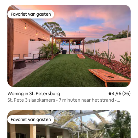
Favoriet van gasten
Favoriet van gasten
Woning in St. Petersburg
Gemiddelde be
4,96 (26)
St. Pete 3 slaapkamers • 7 minuten naar het strand •
Speeltuin + fietsen
Favoriet van gasten
Favoriet van gasten