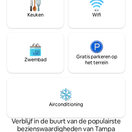
wijnkoelkast op aanvraag, k-
parades. Slechts 
cup/druppelkoffiemachine. Het meer
Uber naar Ybor Cit
heeft baars, we bieden hengels/tackle
Keuken
Wifi
box. Huurbare kajaks en kano. Honden
oké, sorry geen katten,
huisdierentoeslag $ 50.
Gratis parkeren op
Zwembad
het terrein
Airconditioning
Verblijf in de buurt van de populairste
bezienswaardigheden van Tampa