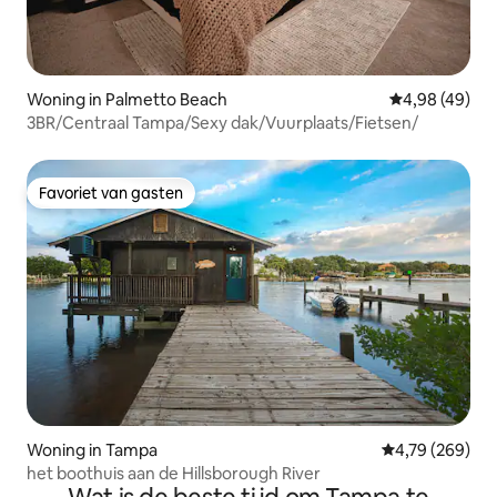
Woning in Palmetto Beach
Gemiddelde be
4,98 (49)
3BR/Centraal Tampa/Sexy dak/Vuurplaats/Fietsen/
Favoriet van gasten
Favoriet van gasten
Woning in Tampa
Gemiddelde beo
4,79 (269)
het boothuis aan de Hillsborough River