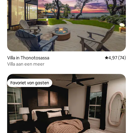
Villa in Thonotosassa
Gemiddelde be
4,97 (74)
Villa aan een meer
Favoriet van gasten
Favoriet van gasten