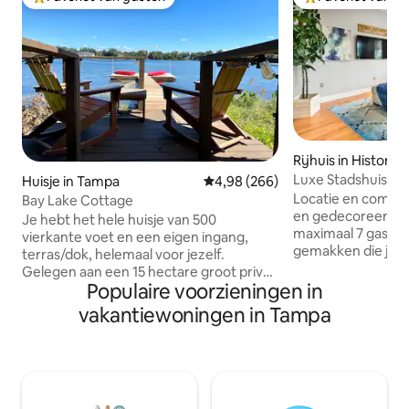
Topfavoriet van gasten
Topfavoriet van 
Rijhuis in Historic
Luxe Stadshuis - Tampa/Hyde
Huisje in Tampa
Gemiddelde beoordeling van 4,9
4,98 (266)
Park/Amalie/Bucs
Locatie en comfor
Bay Lake Cottage
en gedecoreerd 3/
Je hebt het hele huisje van 500
maximaal 7 gaste
vierkante voet en een eigen ingang,
gemakken die je n
terras/dok, helemaal voor jezelf.
je garage voor 2 a
Gelegen aan een 15 hectare groot privé-
het allerbeste wat
Populaire voorzieningen in
ski-meer. Toegang met toegangscode,
Downtown te bied
privéparkeerplaats. 1 kingsize bed, 1 bad,
vakantiewoningen in Tampa
locatie op slechts 
queensize slaapbank,
van Bayshore Blvd
wasmachine/droger, wifi, smart-tv's,
Hyde Park Village,
verduisteringsgordijnen, shampoo,
University of Tampa, Amalie A
conditioner, haardroger, wifi. Volledig
Convention Cente
gevulde keuken, rookvrije grill,
Hospital, Davis Isl