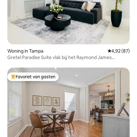
Woning in Tampa
Gemiddelde be
4,92 (87)
Gretel Paradise Suite vlak bij het Raymond James
Stadium
Favoriet van gasten
Topfavoriet van gasten