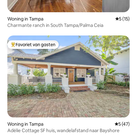
Woning in Tampa
Gemiddeld
5 (15)
Charmante ranch in South Tampa/Palma Ceia
Favoriet van gasten
Topfavoriet van gasten
Woning in Tampa
Gemiddelde
5 (47)
Adélie Cottage SF huis, wandelafstand naar Bayshore