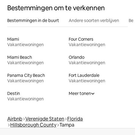
Bestemmingen om te verkennen
Bestemmingen in de buurt
Andere soorten verblijven
Bes
Miami
Four Corners
Vakantiewoningen
Vakantiewoningen
Miami Beach
Orlando
Vakantiewoningen
Vakantiewoningen
Panama City Beach
Fort Lauderdale
Vakantiewoningen
Vakantiewoningen
Destin
Meer tonen
Vakantiewoningen
Airbnb
Verenigde Staten
Florida
Hillsborough County
Tampa