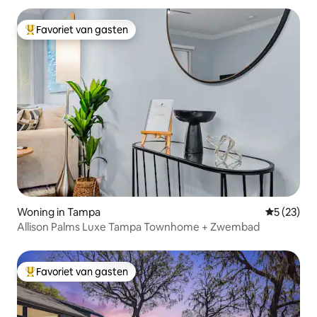
Favoriet van gasten
Topfavoriet van gasten
Woning in Tampa
Gemiddelde
5 (23)
Allison Palms Luxe Tampa Townhome + Zwembad
Favoriet van gasten
Topfavoriet van gasten