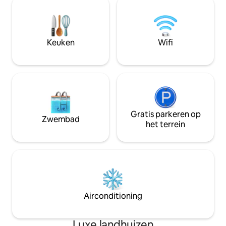
Tampa te bieden. Niemand krijgt de
aromatherapiediff
korte stok met 5 ruime slaapkamers, 4
gevulde keukens, 
volledige badkamers en halve
hengels en meer! P
badkamers. We kijken ernaar uit om je
uitzicht op de sk
Keuken
Wifi
binnenkort te mogen verwelkomen!
Tampa!
Gratis parkeren op
Zwembad
het terrein
Airconditioning
Luxe landhuizen