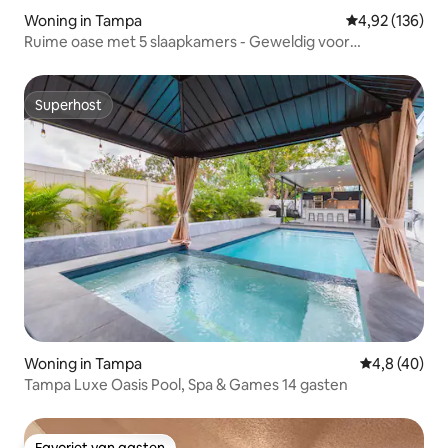
Woning in Tampa
Gemiddelde beo
4,92 (136)
Ruime oase met 5 slaapkamers - Geweldig voor
groepsverblijven!
Superhost
Superhost
Woning in Tampa
Gemiddelde b
4,8 (40)
Tampa Luxe Oasis Pool, Spa & Games 14 gasten
Favoriet van gasten