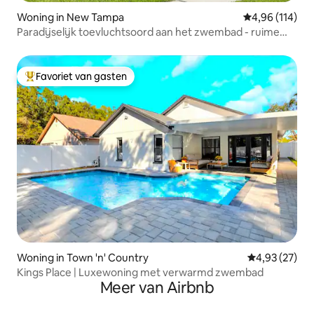
Woning in New Tampa
Gemiddelde beo
4,96 (114)
Paradijselijk toevluchtsoord aan het zwembad - ruime
woning met 4 slaapkamers!
Favoriet van gasten
Topfavoriet van gasten
Woning in Town 'n' Country
Gemiddelde be
4,93 (27)
Kings Place | Luxewoning met verwarmd zwembad
Meer van Airbnb