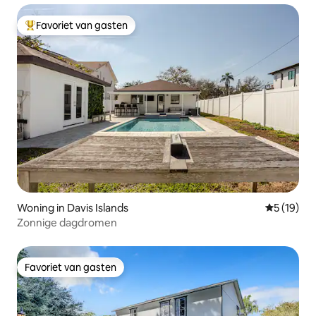
Favoriet van gasten
Topfavoriet van gasten
Woning in Davis Islands
Gemiddelde
5 (19)
Zonnige dagdromen
Favoriet van gasten
Favoriet van gasten