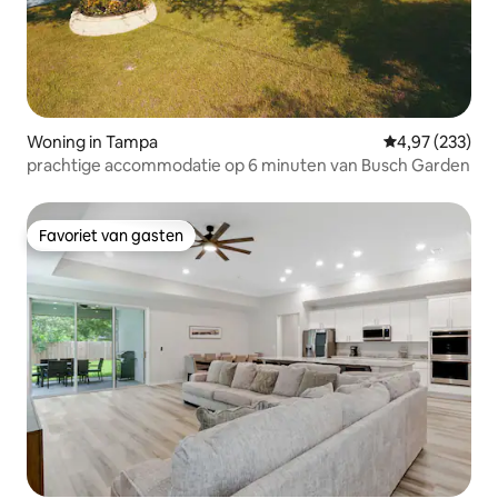
Woning in Tampa
Gemiddelde beo
4,97 (233)
prachtige accommodatie op 6 minuten van Busch Garden
Favoriet van gasten
Favoriet van gasten