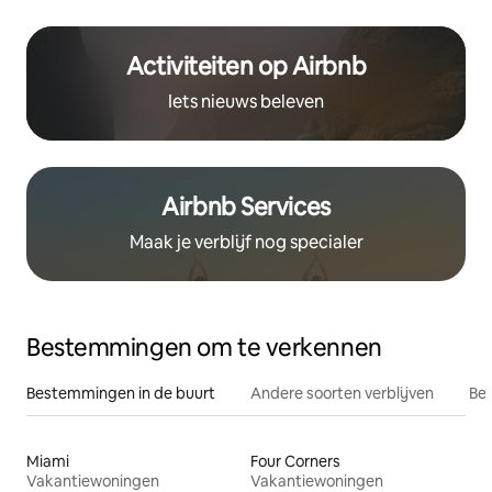
Activiteiten op Airbnb
Iets nieuws beleven
Airbnb Services
Maak je verblijf nog specialer
Bestemmingen om te verkennen
Bestemmingen in de buurt
Andere soorten verblijven
Bes
Miami
Four Corners
Vakantiewoningen
Vakantiewoningen