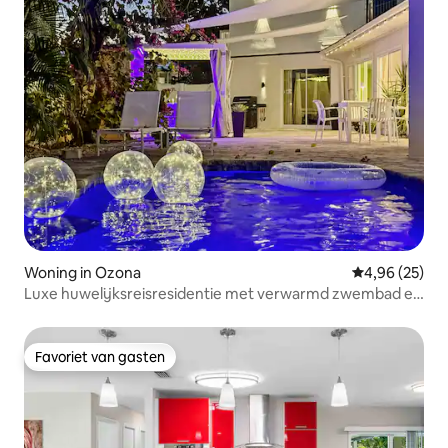
Woning in Ozona
Gemiddelde be
4,96 (25)
Luxe huwelijksreisresidentie met verwarmd zwembad en
sauna
Favoriet van gasten
Favoriet van gasten