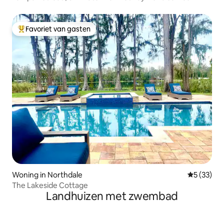
Stadium
Favoriet van gasten
Topfavoriet van gasten
Woning in Northdale
Gemiddelde
5 (33)
The Lakeside Cottage
Landhuizen met zwembad