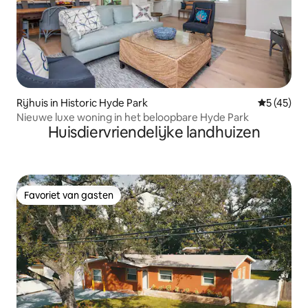
Rijhuis in Historic Hyde Park
Gemiddelde
5 (45)
Nieuwe luxe woning in het beloopbare Hyde Park
Huisdiervriendelijke landhuizen
Favoriet van gasten
Favoriet van gasten