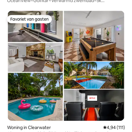
OceanView~Golfkar~Verwarmd zwembad~5k
SqFt~Speelkamer
Favoriet van gasten
Favoriet van gasten
Woning in Clearwater
Gemiddelde be
4,94 (111)