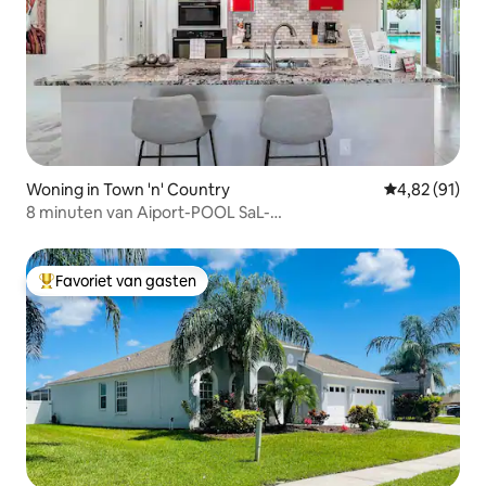
Woning in Town 'n' Country
Gemiddelde be
4,82 (91)
8 minuten van Aiport-POOL SaL-
bookfewerdayswritetome
Favoriet van gasten
Topfavoriet van gasten