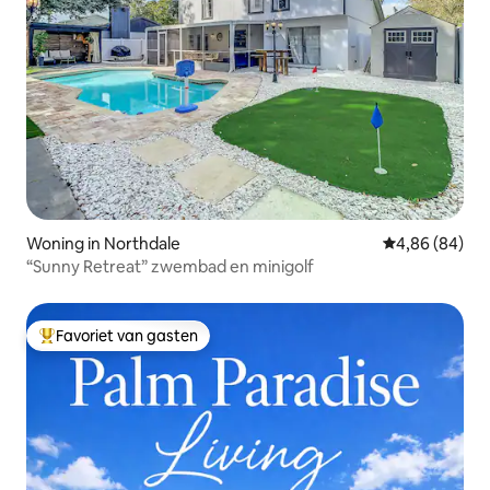
Woning in Northdale
Gemiddelde be
4,86 (84)
“Sunny Retreat” zwembad en minigolf
Favoriet van gasten
Topfavoriet van gasten