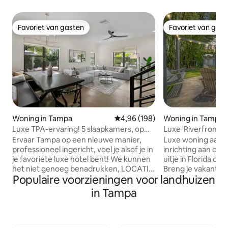
Favoriet van gasten
Favoriet van gas
Favoriet van gasten
Favoriet van gas
Woning in Tampa
Gemiddelde beoordeling van 4,9
4,96 (198)
Woning in Tampa
Luxe TPA-ervaring! 5 slaapkamers, op
Luxe 'Riverfront O
loopafstand van Hyde Park
zwembad
Ervaar Tampa op een nieuwe manier,
Luxe woning aan d
professioneel ingericht, voel je alsof je in
inrichting aan de k
je favoriete luxe hotel bent! We kunnen
uitje in Florida of 
het niet genoeg benadrukken, LOCATIE!
Breng je vakantie
Populaire voorzieningen voor landhuizen
In het hart van een van de beste
in ons eigen ver
gebieden in Tampa, loop naar Bayshore
watervalzwembad,
in Tampa
Blvd, Hyde Park en het Soho District.
of dineren op de v
Deze woning is uitgerust met de
Prachtig ingericht
hoogste afwerkingen en Thermador-
ontworpen met ve
apparaten om je een uniek verblijf in
voorzieningen, wa