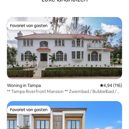
Favoriet van gasten
Favoriet van gasten
Woning in Tampa
Gemiddelde beo
4,94 (116)
** Tampa Riverfront Mansion ** Zwembad / Bubbelbad / ..
Favoriet van gasten
Favoriet van gasten