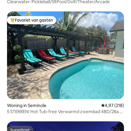
Clearwater-Pickleball/SltPool/Golf/Theater/Arcade
Favoriet van gasten
Topfavoriet van gasten
Woning in Seminole
Gemiddelde beo
4,97 (218)
5 STERREN! Hot Tub-free Verwarmd zwembad 4BD/2Ba 2
Kingsize bed
Superhost