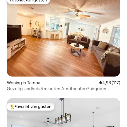
Favoriet van gasten
Woning in Tampa
Gemiddelde be
4,93 (117)
Gezellig landhuis 5 minuten Amfitheater/Fairgroun
Favoriet van gasten
Topfavoriet van gasten