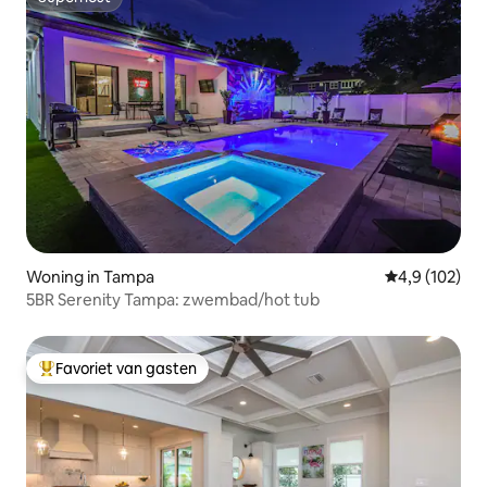
Superhost
Woning in Tampa
Gemiddelde be
4,9 (102)
5BR Serenity Tampa: zwembad/hot tub
Favoriet van gasten
Topfavoriet van gasten