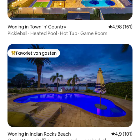
Woning in Town 'n' Country
Gemiddelde beo
4,98 (161)
Pickleball · Heated Pool · Hot Tub · Game Room
Favoriet van gasten
Topfavoriet van gasten
Woning in Indian Rocks Beach
Gemiddelde b
4,9 (101)