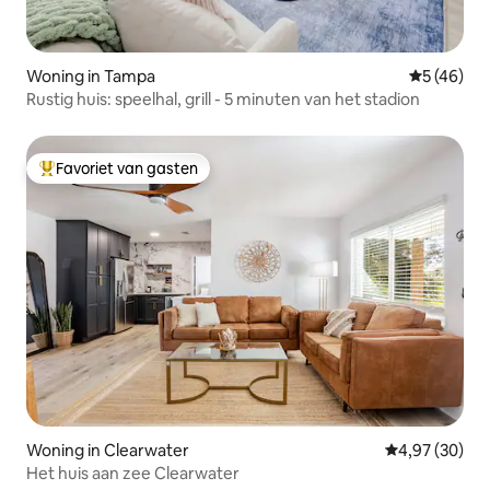
Woning in Tampa
Gemiddelde
5 (46)
Rustig huis: speelhal, grill - 5 minuten van het stadion
Favoriet van gasten
Topfavoriet van gasten
Woning in Clearwater
Gemiddelde be
4,97 (30)
Het huis aan zee Clearwater