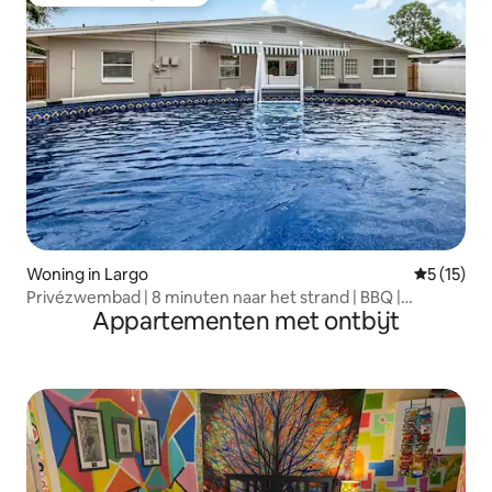
Topfavoriet van gasten
Woning in Largo
Gemiddeld
5 (15)
Privézwembad | 8 minuten naar het strand | BBQ |
Appartementen met ontbijt
Huisdieren toegestaan