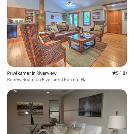
Privékamer in Riverview
Gemiddelde
5 (18)
Renew Room bij Riverbend Retreat Fla.