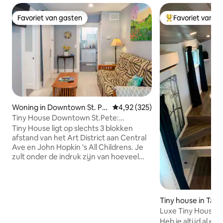
Favoriet van gasten
Favoriet van g
Favoriet van gasten
Topfavoriet van 
Woning in Downtown St. Pe
Gemiddelde beoordeling van 4,9
4,92 (325)
tersburg
Tiny House Downtown St.Pete:
verrassend ruim
Tiny House ligt op slechts 3 blokken
afstand van het Art District aan Central
Ave en John Hopkin 's All Childrens. Je
zult onder de indruk zijn van hoeveel
ruimte en opslag Tiny House te bieden
heeft! De gezellige inrichting nodigt je
uit in het charmante Sint-Petersburg
met een warme zonnige knuffel. We
Tiny house in Tam
hebben dit Tiny Home voor jullie allemaal
Luxe Tiny House m
samengesteld om van St. Pete te
geschikt voor zes
Heb je altijd al ee
genieten door middel van lokale kunst