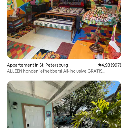
Appartement in St. Petersburg
Gemiddelde beo
4,93 (997)
ALLEEN hondenliefhebbers! All-inclusive GRATIS
HONDENOPVANG