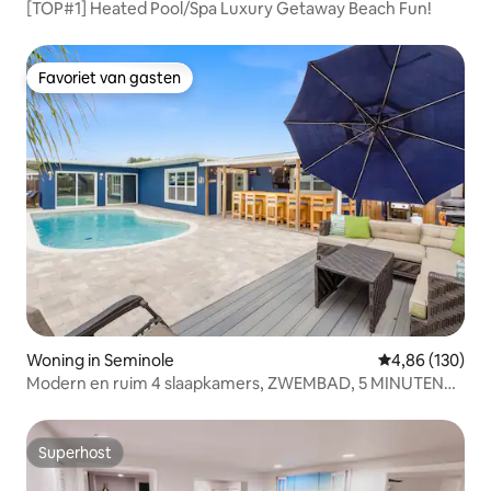
[TOP#1] Heated Pool/Spa Luxury Getaway Beach Fun!
Favoriet van gasten
Favoriet van gasten
Woning in Seminole
Gemiddelde beo
4,86 (130)
Modern en ruim 4 slaapkamers, ZWEMBAD, 5 MINUTEN
naar HET STRAND
Superhost
Superhost