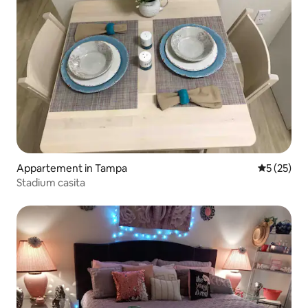
Appartement in Tampa
Gemiddelde
5 (25)
Stadium casita