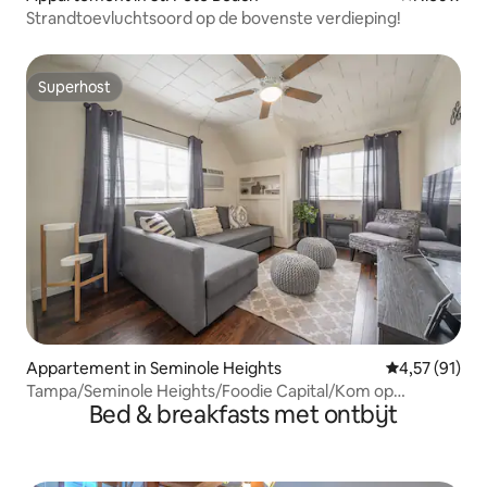
Strandtoevluchtsoord op de bovenste verdieping!
Superhost
Superhost
Appartement in Seminole Heights
Gemiddelde be
4,57 (91)
Tampa/Seminole Heights/Foodie Capital/Kom op
Bed & breakfasts met ontbijt
BEZOEK!