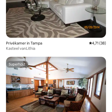
Privékamer in Tampa
Gemiddelde b
4,71 (38)
Kasteel vanLithia
Superhost
Superhost