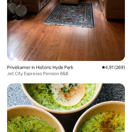
Privékamer in Historic Hyde Park
Gemiddelde beo
4,91 (269)
Jet City Espresso Pension B&B