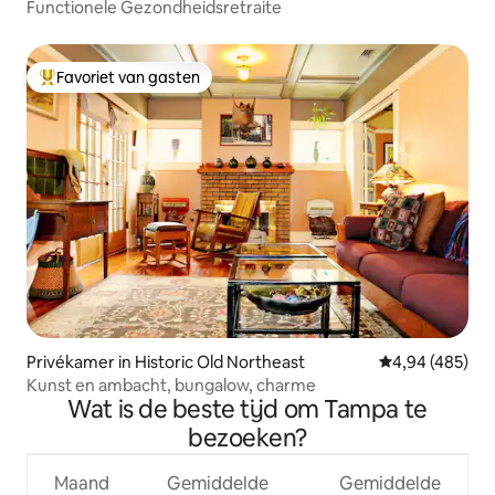
Functionele Gezondheidsretraite
Favoriet van gasten
Topfavoriet van gasten
Privékamer in Historic Old Northeast
Gemiddelde beo
4,94 (485)
Kunst en ambacht, bungalow, charme
Wat is de beste tijd om Tampa te
bezoeken?
Maand
Gemiddelde
Gemiddelde