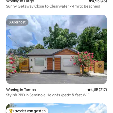
Woning in Largo
Gemiddelde be
4,96 (45)
Sunny Getaway Close to Clearwater <4mi to Beaches!
Superhost
Superhost
Woning in Tampa
Gemiddelde beo
4,65 (217)
Stylish 2BD in Seminole Heights /patio & fast WIFI
Favoriet van gasten