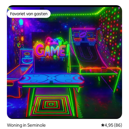
Favoriet van gasten
Favoriet van gasten
Woning in Seminole
Gemiddelde be
4,95 (86)