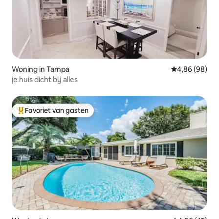
Woning in Tampa
Gemiddelde be
4,86 (98)
je huis dicht bij alles
Favoriet van gasten
Topfavoriet van gasten