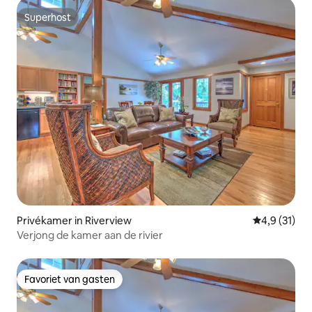
Superhost
Superhost
Privékamer in Riverview
Gemiddelde 
4,9 (31)
Verjong de kamer aan de rivier
Favoriet van gasten
Favoriet van gasten