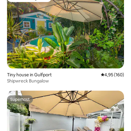
Favoriet van gasten
Tiny house in Gulfport
Gemiddelde beo
4,95 (160)
Shipwreck Bungalow
Superhost
Superhost