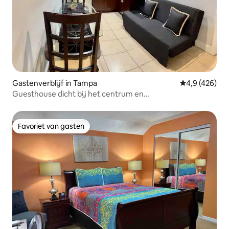
Gastenverblijf in Tampa
Gemiddelde be
4,9 (426)
Guesthouse dicht bij het centrum en
bezienswaardigheden
Favoriet van gasten
Favoriet van gasten