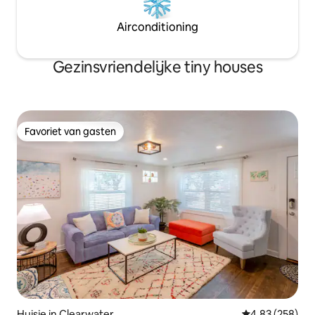
Airconditioning
Gezinsvriendelijke tiny houses
Favoriet van gasten
Favoriet van gasten
Huisje in Clearwater
Gemiddelde beo
4,83 (258)