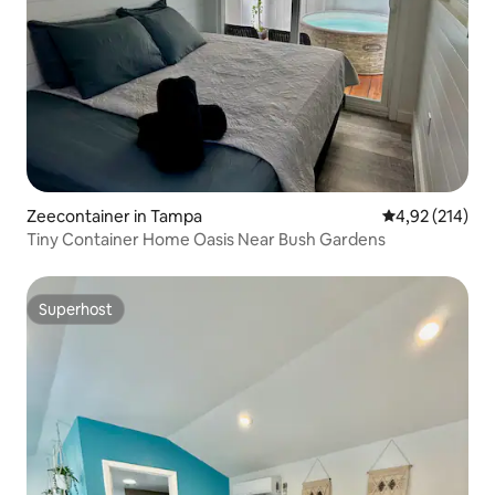
Zeecontainer in Tampa
Gemiddelde beo
4,92 (214)
Tiny Container Home Oasis Near Bush Gardens
Superhost
Superhost