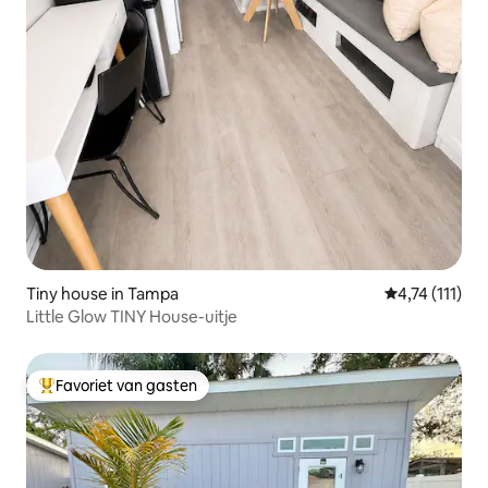
Tiny house in Tampa
Gemiddelde be
4,74 (111)
Little Glow TINY House-uitje
Favoriet van gasten
Topfavoriet van gasten