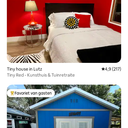
Tiny house in Lutz
Gemiddelde be
4,9 (217)
Tiny Red - Kunsthuis & Tuinretraite
Favoriet van gasten
Topfavoriet van gasten