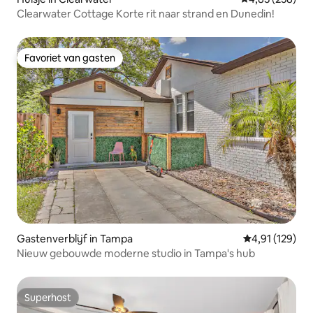
Clearwater Cottage Korte rit naar strand en Dunedin!
Favoriet van gasten
Favoriet van gasten
Gastenverblijf in Tampa
Gemiddelde beo
4,91 (129)
Nieuw gebouwde moderne studio in Tampa's hub
Superhost
Superhost