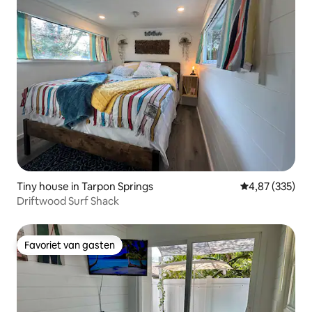
Tiny house in Tarpon Springs
Gemiddelde beo
4,87 (335)
Driftwood Surf Shack
Favoriet van gasten
Favoriet van gasten