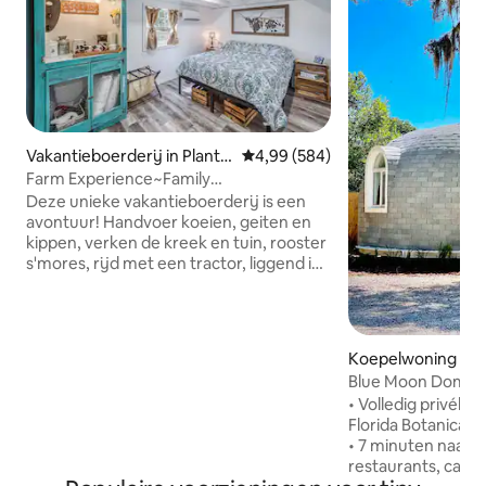
Vakantieboerderij in Plant
Gemiddelde beoordeling van 4,9
4,99 (584)
City
Farm Experience~Family
Fun~Animals~20 minTampa.
Deze unieke vakantieboerderij is een
avontuur! Handvoer koeien, geiten en
kippen, verken de kreek en tuin, rooster
s'mores, rijd met een tractor, liggend in
de boomschommel op onze 5+hectare!
Deze rustige oase is meer dan alleen
een plek om te slapen, het is een
droomcatie. Gelegen op 8 minuten van
Koepelwoning in 
de wijnmakerij, 25 minuten naar Tampa,
Blue Moon Dome >
45 minuten naar de stranden/Disney.
strandverblijf
• Volledig privéko
Deze schuurboerderij heeft een
Florida Botanical G
slaapkamer, een loft, een keuken en een
• 7 minuten naar 
badkamer. Alles wat je nodig hebt voor
restaurants, cafés
een gezinsuitje. Als je even weg wilt van