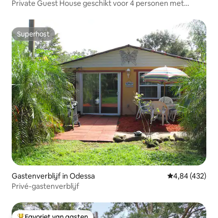
Private Guest House geschikt voor 4 personen met
ZWEMBAD en in de buurt van het strand!
Superhost
Superhost
Gastenverblijf in Odessa
Gemiddelde beo
4,84 (432)
Privé-gastenverblijf
Favoriet van gasten