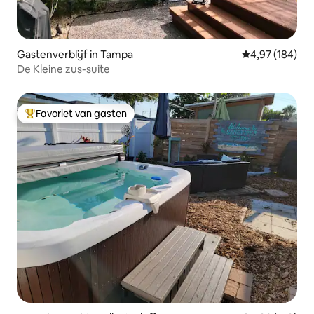
Gastenverblijf in Tampa
Gemiddelde beo
4,97 (184)
De Kleine zus-suite
Favoriet van gasten
Topfavoriet van gasten