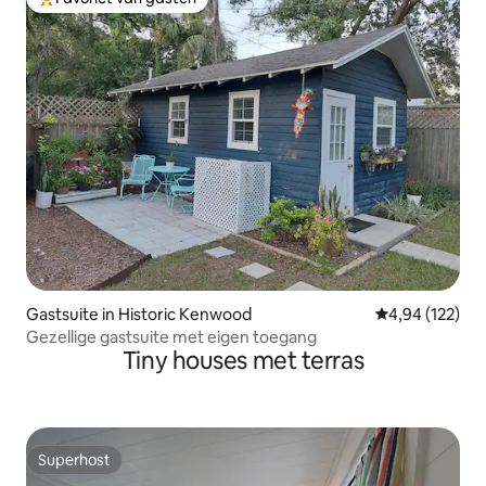
Topfavoriet van gasten
Gastsuite in Historic Kenwood
Gemiddelde beo
4,94 (122)
Gezellige gastsuite met eigen toegang
Tiny houses met terras
Superhost
Superhost