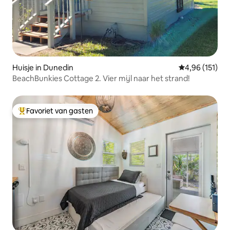
Huisje in Dunedin
Gemiddelde beo
4,96 (151)
BeachBunkies Cottage 2. Vier mijl naar het strand!
Favoriet van gasten
Topfavoriet van gasten