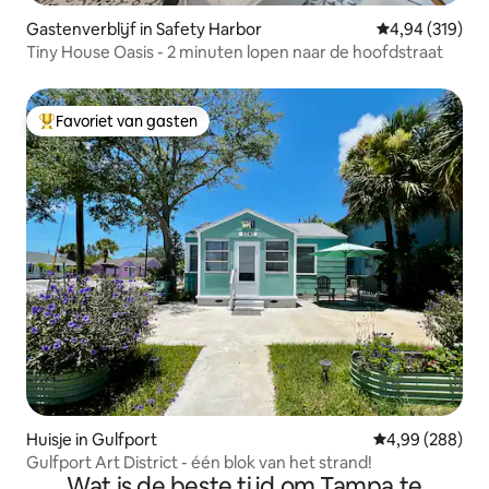
Gastenverblijf in Safety Harbor
Gemiddelde beo
4,94 (319)
Tiny House Oasis - 2 minuten lopen naar de hoofdstraat
Favoriet van gasten
Topfavoriet van gasten
Huisje in Gulfport
Gemiddelde beo
4,99 (288)
Gulfport Art District - één blok van het strand!
Wat is de beste tijd om Tampa te