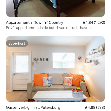
Appartement in Town 'n' Country
Gemiddelde beoor
4,84 (1.292)
Privé-appartement in de buurt van de luchthaven
Superhost
Superhost
Gastenverblijf in St. Petersburg
Gemiddelde beo
4,88 (598)