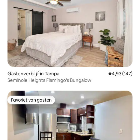
Gastenverblijf in Tampa
Gemiddelde beo
4,93 (147)
Seminole Heights Flamingo's Bungalow
Favoriet van gasten
Favoriet van gasten