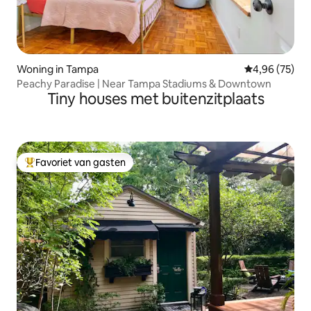
Woning in Tampa
Gemiddelde be
4,96 (75)
Peachy Paradise | Near Tampa Stadiums & Downtown
Tiny houses met buitenzitplaats
Favoriet van gasten
Topfavoriet van gasten