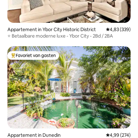
Appartement in Ybor City Historic District
Gemiddelde beo
4,83 (339)
⭐ Betaalbare moderne luxe - Ybor City - 2Bd / 2BA
Favoriet van gasten
Topfavoriet van gasten
Appartement in Dunedin
Gemiddelde beo
4,99 (274)