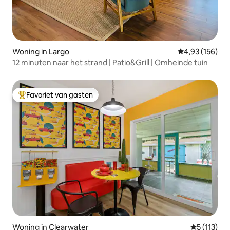
Woning in Largo
Gemiddelde beo
4,93 (156)
12 minuten naar het strand | Patio&Grill | Omheinde tuin
Favoriet van gasten
Topfavoriet van gasten
Woning in Clearwater
Gemiddelde
5 (113)