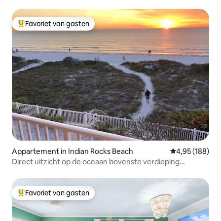
Favoriet van gasten
Topfavoriet van gasten
Appartement in Indian Rocks Beach
Gemiddelde beo
4,95 (188)
Direct uitzicht op de oceaan bovenste verdieping
gerenoveerd. 2BR, 2 badkamers
Favoriet van gasten
Topfavoriet van gasten