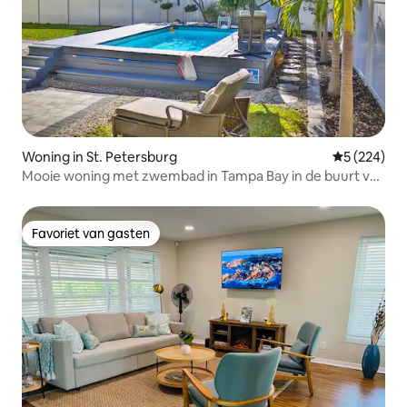
Woning in St. Petersburg
Gemiddelde 
5 (224)
Mooie woning met zwembad in Tampa Bay in de buurt van
de stranden van de Golf
Favoriet van gasten
Favoriet van gasten