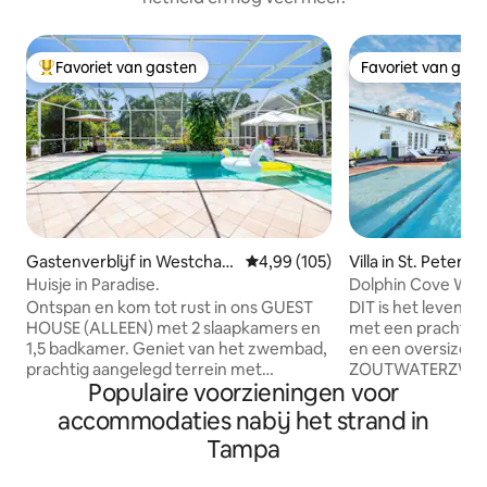
Favoriet van gasten
Favoriet van gas
Topfavoriet van gasten
Favoriet van gas
Gastenverblijf in Westchas
Gemiddelde beoordeling van 4,9
4,99 (105)
Villa in St. Petersb
e
Huisje in Paradise.
Dolphin Cove Wate
met zwembad
Ontspan en kom tot rust in ons GUEST
DIT is het leven in
HOUSE (ALLEEN) met 2 slaapkamers en
met een prachtige
1,5 badkamer. Geniet van het zwembad,
en een oversized
prachtig aangelegd terrein met
ZOUTWATERZWEMB
Populaire voorzieningen voor
Koivijver en minigolf. Bekijk vogels,
meer dan140 voet
vlinders en nog veel meer in onze
het Bear Creek-ka
accommodaties nabij het strand in
botanische tuinen van 1 hectare. Gratis
lamantijnen en dol
Tampa
gebruik van golfkarretje. Kajaks zijn
bezoek komen! Kaj
beschikbaar (met transportkosten). Ik
minuten van nabij