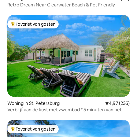
Retro Dream Near Clearwater Beach & Pet Friendly
Favoriet van gasten
Topfavoriet van gasten
Woning in St. Petersburg
Gemiddelde beo
4,97 (236)
Verblijf aan de kust met zwembad * 5 minuten van het
zandstrand van Madeira
Favoriet van gasten
Topfavoriet van gasten