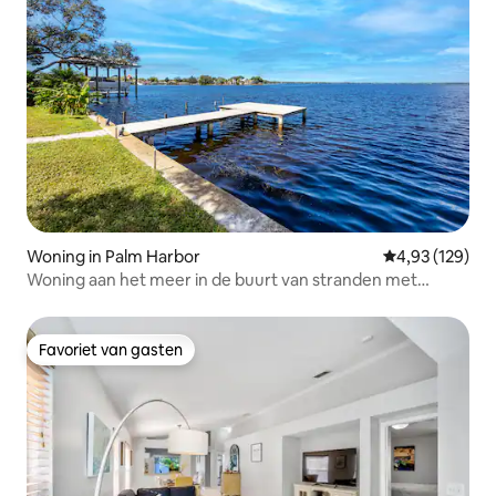
Woning in Palm Harbor
Gemiddelde beo
4,93 (129)
Woning aan het meer in de buurt van stranden met
uitzicht op het water, huisdieren ok
Favoriet van gasten
Favoriet van gasten