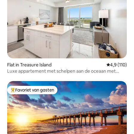
Flat in Treasure Island
Gemiddelde b
4,9 (110)
Luxe appartement met schelpen aan de oceaan met
zwembad
Favoriet van gasten
Topfavoriet van gasten