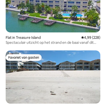
Flat in Treasure Island
Gemiddelde beo
4,99 (228)
Spectaculair uitzicht op het strand en de baai vanaf dit
resort.
Favoriet van gasten
Favoriet van gasten