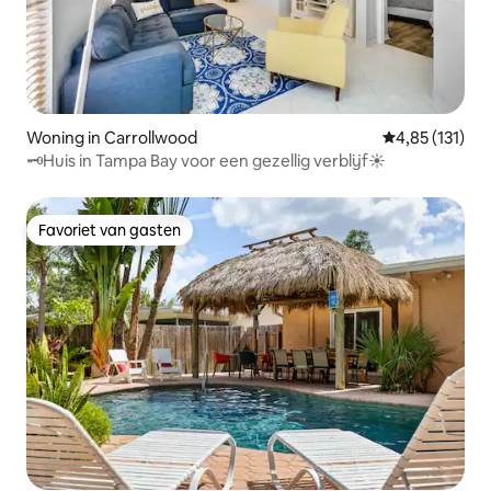
Woning in Carrollwood
Gemiddelde be
4,85 (131)
🗝Huis in Tampa Bay voor een gezellig verblijf☀️
Favoriet van gasten
Favoriet van gasten