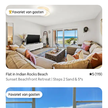
Favoriet van gasten
Topfavoriet van gasten
Flat in Indian Rocks Beach
Gemiddelde
5 (119)
Sunset Beachfront Retreat | Steps 2 Sand & 5*s
Favoriet van gasten
Favoriet van gasten