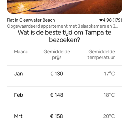
Flat in Clearwater Beach
Gemiddelde beo
4,98 (179)
Opgewaardeerd appartement met 3 slaapkamers en 3
Wat is de beste tijd om Tampa te
badkamers aan het water!
bezoeken?
Maand
Gemiddelde
Gemiddelde
prijs
temperatuur
Jan
€ 130
17°C
Feb
€ 148
18°C
Mrt
€ 158
20°C