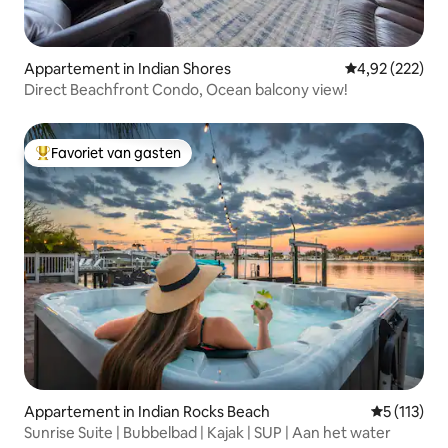
Appartement in Indian Shores
Gemiddelde beo
4,92 (222)
Direct Beachfront Condo, Ocean balcony view!
Favoriet van gasten
Topfavoriet van gasten
Appartement in Indian Rocks Beach
Gemiddelde
5 (113)
Sunrise Suite | Bubbelbad | Kajak | SUP | Aan het water