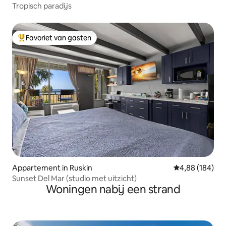
Tropisch paradijs
Favoriet van gasten
Topfavoriet van gasten
Appartement in Ruskin
Gemiddelde beo
4,88 (184)
Sunset Del Mar (studio met uitzicht)
Woningen nabij een strand