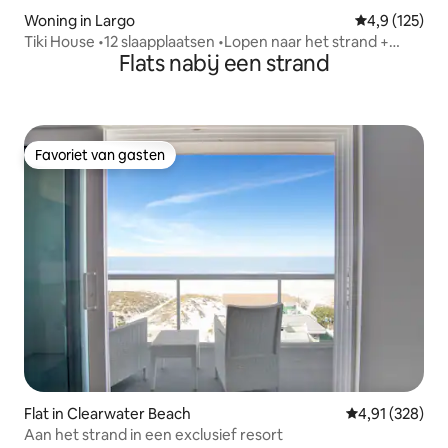
Woning in Largo
Gemiddelde be
4,9 (125)
Tiki House •12 slaapplaatsen •Lopen naar het strand +
Flats nabij een strand
Verwarmd zwembad
Favoriet van gasten
Favoriet van gasten
Flat in Clearwater Beach
Gemiddelde beo
4,91 (328)
Aan het strand in een exclusief resort