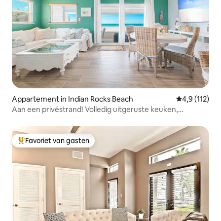
Appartement in Indian Rocks Beach
Gemiddelde b
4,9 (112)
Aan een privéstrand! Volledig uitgeruste keuken,
accommodatie op de begane grond 5
Favoriet van gasten
Topfavoriet van gasten