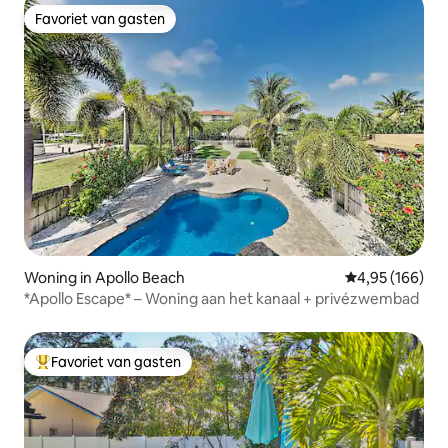
Favoriet van gasten
Favoriet van gasten
Woning in Apollo Beach
Gemiddelde beo
4,95 (166)
*Apollo Escape* – Woning aan het kanaal + privézwembad
Favoriet van gasten
Topfavoriet van gasten