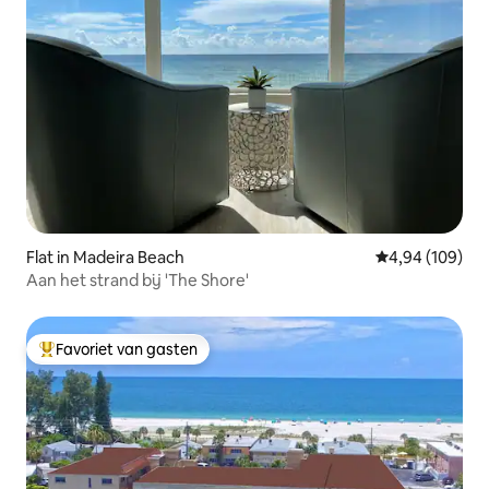
Flat in Madeira Beach
Gemiddelde beo
4,94 (109)
Aan het strand bij 'The Shore'
Favoriet van gasten
Topfavoriet van gasten