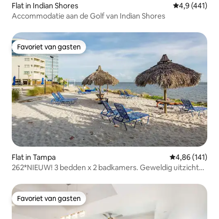
Flat in Indian Shores
Gemiddelde be
4,9 (441)
Accommodatie aan de Golf van Indian Shores
Favoriet van gasten
Favoriet van gasten
Flat in Tampa
Gemiddelde beo
4,86 (141)
262*NIEUW! 3 bedden x 2 badkamers. Geweldig uitzicht
op het water
Favoriet van gasten
Favoriet van gasten