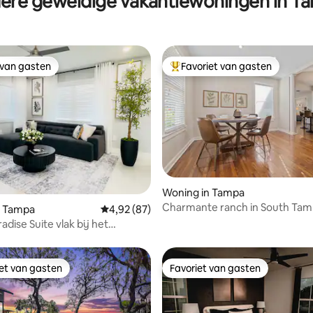
ere geweldige vakantiewoningen in T
 van gasten
Favoriet van gasten
 van gasten
Topfavoriet van gasten
g van 4,96 op 5, 25 recensies
Woning in Tampa
Charmante ranch in South Ta
n Tampa
Gemiddelde beoordeling van 4,92 op 5, 87 r
4,92 (87)
Ceia
adise Suite vlak bij het
James Stadium
iet van gasten
Favoriet van gasten
iet van gasten
Favoriet van gasten