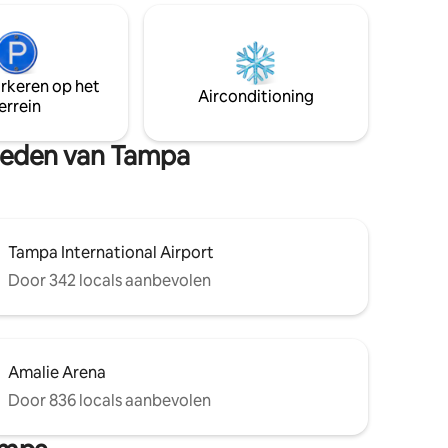
van luxe, comfort en bohemien charme,
waardoor een idyllisch uitje ontstaat voor
koppels die op zoek zijn naar een
memorabele ervaring. Waarom zou je
arkeren op het
een algemene Airbnb reserveren als je
Airconditioning
errein
een handgemaakt tropisch paradijs kunt
reserveren?
gheden van Tampa
Tampa International Airport
Door 342 locals aanbevolen
Amalie Arena
Door 836 locals aanbevolen