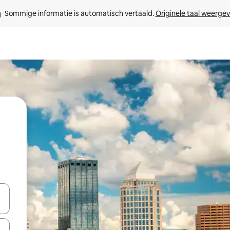
Sommige informatie is automatisch vertaald. 
Originele taal weerge
een keuze met je de pijltjestoetsen omhoog en omlaag, óf door te tikk