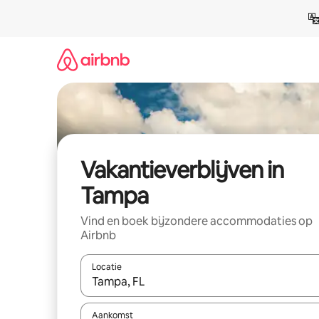
Ga
direct
naar
inhoud
Vakantieverblijven in
Tampa
Vind en boek bijzondere accommodaties op
Airbnb
Locatie
Wanneer er resultaten beschikbaar zijn, maak je 
Aankomst