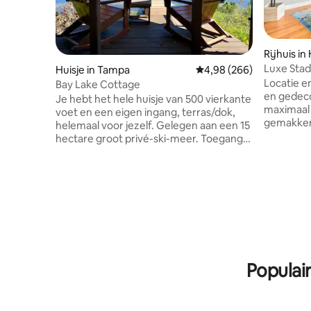
Rijhuis in
Luxe Stadshuis 
Huisje in Tampa
Gemiddelde beoordeling
4,98 (266)
Park/Ama
Locatie e
Bay Lake Cottage
en gedeco
Je hebt het hele huisje van 500 vierkante
maximaal 
voet en een eigen ingang, terras/dok,
gemakken 
helemaal voor jezelf. Gelegen aan een 15
garage vo
hectare groot privé-ski-meer. Toegang
allerbest
met toegangscode, privéparkeerplaats. 1
bieden he
kingsize bed, 1 bad, queensize slaapbank,
slechts 1
wasmachine/droger, wifi, smart-tv's,
Blvd. Op 
verduisteringsgordijnen, shampoo,
Village, d
conditioner, haardroger, wifi. Volledig
Tampa, Amalie Arena, Convention
gevulde keuken, rookvrije grill,
Center, T
wijnkoelkast op aanvraag, k-
Islands & 
cup/druppelkoffiemachine. Het meer
minuten m
heeft baars, we bieden hengels/tackle
Populai
box. Huurbare kajaks en kano. Honden
oké, sorry geen katten,
huisdierentoeslag $ 50.