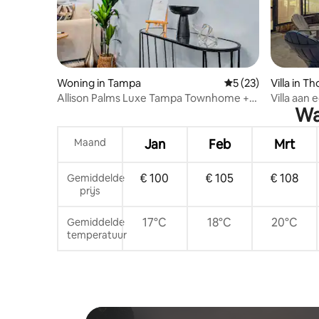
Woning in Tampa
Gemiddelde beoorde
5 (23)
Villa in T
Allison Palms Luxe Tampa Townhome +
Villa aan
Wa
Zwembad
Maand
Jan
Feb
Mrt
€ 100
€ 105
€ 108
Gemiddelde
prijs
17°C
18°C
20°C
Gemiddelde
temperatuur