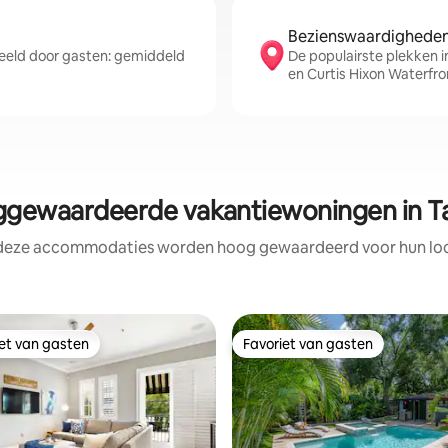
Bezienswaardigheden 
eld door gasten: gemiddeld
De populairste plekken 
en Curtis Hixon Waterfro
gewaardeerde vakantiewoningen in 
 deze accommodaties worden hoog gewaardeerd voor hun loca
iet van gasten
Favoriet van gasten
iet van gasten
Favoriet van gasten