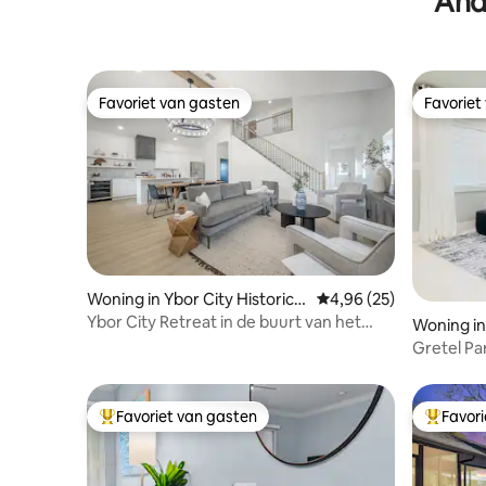
And
Favoriet van gasten
Favoriet
Favoriet van gasten
Favoriet
Woning in Ybor City Historic
Gemiddelde beoordelin
4,96 (25)
District
Ybor City Retreat in de buurt van het
Woning i
nachtleven
Gretel Par
Raymond 
Favoriet van gasten
Favor
Topfavoriet van gasten
Topfavor