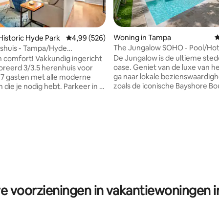
Woning in Tampa
G
 Historic Hyde Park
Gemiddelde beoordeling van 4,99 op 5, 526 r
4,99 (526)
The Jungalow SOHO - Pool/Hot
- Tampa/Hyde
 van 4,98 op 5, 266 recensies
lie/Bucs
De Jungalow is de ultieme sted
n comfort! Vakkundig ingericht
oase. Geniet van de luxe van he
reerd 3/3.5 herenhuis voor
ga naar lokale bezienswaardig
7 gasten met alle moderne
zoals de iconische Bayshore Bo
die je nodig hebt. Parkeer in je
Historic Hyde Park, SOHO, Do
or 2 auto 's, maar loop naar het
meer. Deze woning is ontworp
e wat S. Tampa & Downtown te
comfort en gemak in gedachte
bben. Stedelijke locatie op
Volledig uitgerust met een slim
 blok van de pracht van Bayshore
snelle WIFI, zwembad en bubbe
loopafstand van Hyde Park
deze plek is een paradijs. Centr
e Riverwalk, University of
actie - loop naar unieke bars op
restaurants en winkels of Uber
ampa General Hospital, Davis
lokale bezienswaardigheden zo
Gasparilla parades. Slechts 5-10
Street, Amalie Arena en de Riv
et de Uber naar Ybor City.
re voorzieningen in vakantiewoningen 