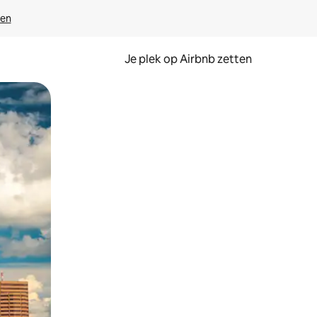
ven
Je plek op Airbnb zetten
en of swipen.