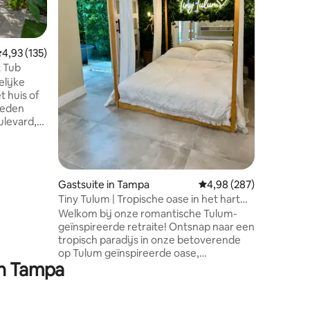
reisverbl
exclusie
van je o
uitzicht 
emiddelde beoordeling van 4,93 op 5, 135 recensies
4,93 (135)
ecensies
comfortab
 Tub
☕ Omring
elijke
restaura
t huis of
boetieks
heden
is niet 
ulevard,
een hand
wntown en
en met
n.
me tv,
Gastsuite in Tampa
Gemiddelde beoordeling
4,98 (287)
lbad -
Tiny Tulum | Tropische oase in het hart
aal in de
van Tampa!
Welkom bij onze romantische Tulum-
 het dak,
geïnspireerde retraite! Ontsnap naar een
 naar
tropisch paradijs in onze betoverende
als Water
op Tulum geïnspireerde oase,
erwalk.
in Tampa
ontworpen met romantiek en
ontspanning in gedachten. Ons prachtig
ingerichte toevluchtsoord ligt in een
serene buurt en biedt de perfecte mix