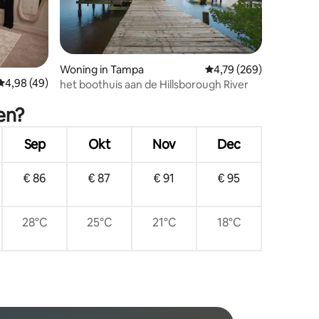
Woning in Tampa
Gemiddelde beoordeling
4,79 (269)
ecensies
Gemiddelde beoordeling van 4,98 op 5, 49 recensies
4,98 (49)
het boothuis aan de Hillsborough River
en?
Sep
Okt
Nov
Dec
€ 86
€ 87
€ 91
€ 95
28°C
25°C
21°C
18°C