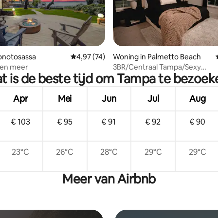
ling van 5 op 5, 23 recensies
honotosassa
Gemiddelde beoordeling van 4,97 op 5, 74 r
4,97 (74)
Woning in Palmetto Beach
 een meer
3BR/Centraal Tampa/Sexy
t is de beste tijd om Tampa te bezoek
dak/Vuurplaats/Fietsen/
Apr
Mei
Jun
Jul
Aug
€ 103
€ 95
€ 91
€ 92
€ 90
23°C
26°C
28°C
29°C
29°C
Meer van Airbnb