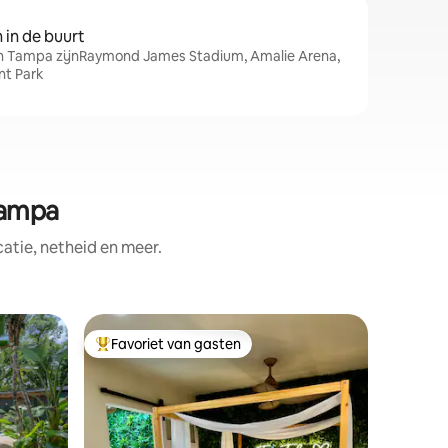
in de buurt
in Tampa zijnRaymond James Stadium, Amalie Arena,
nt Park
Tampa
tie, netheid en meer.
Gastenve
Favoriet van gasten
Favor
Topfavoriet van gasten
Topfavo
Geweldig
Centraal
🏙 Geleg
van Tamp
SoHo en 
Perfect 