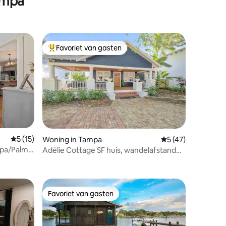
ampa
Favoriet van gasten
Topfavoriet van gasten
Gemiddelde beoordeling van 5 op 5, 15 recensies
5 (15)
Woning in Tampa
Gemiddelde beoord
5 (47)
mpa/Palma
Adélie Cottage SF huis, wandelafstand
ecensies
naar Bayshore
Favoriet van gasten
Favoriet van gasten