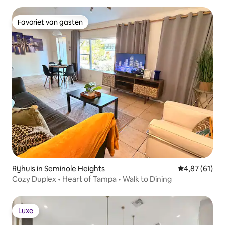
Favoriet van gasten
Favoriet van gasten
Rijhuis in Seminole Heights
Gemiddelde be
4,87 (61)
Cozy Duplex • Heart of Tampa • Walk to Dining
Luxe
Luxe