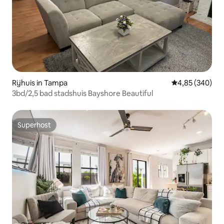
Rijhuis in Tampa
Gemiddelde beo
4,85 (340)
3bd/2,5 bad stadshuis Bayshore Beautiful
Superhost
Superhost