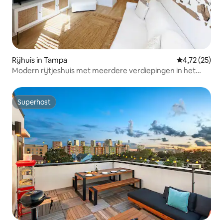
Rijhuis in Tampa
Gemiddelde be
4,72 (25)
Modern rijtjeshuis met meerdere verdiepingen in het
beste deel van South Tampa
Superhost
Superhost