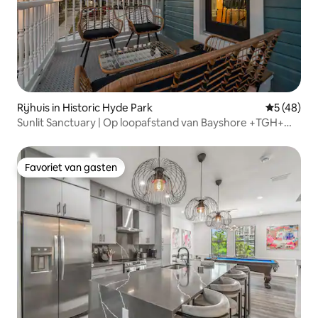
Rijhuis in Historic Hyde Park
Gemiddelde
5 (48)
Sunlit Sanctuary | Op loopafstand van Bayshore +TGH+
Conv Ctr
Favoriet van gasten
Favoriet van gasten