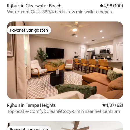
Rijhuis in Clearwater Beach
Gemiddelde beo
4,98 (100)
Waterfront Oasis 3BR/4 beds~few min walk to beach.
Favoriet van gasten
Favoriet van gasten
Rijhuis in Tampa Heights
Gemiddelde be
4,87 (62)
Toplocatie-Comfy&Clean&Cozy-5 min naar het centrum
Favoriet van gasten