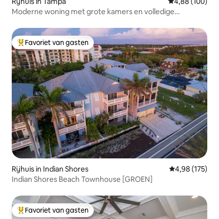
Rijhuis in Tampa
Gemiddelde beo
4,88 (100)
Moderne woning met grote kamers en volledige
voorzieningen
Favoriet van gasten
Topfavoriet van gasten
Rijhuis in Indian Shores
Gemiddelde beo
4,98 (175)
Indian Shores Beach Townhouse [GROEN]
Favoriet van gasten
Topfavoriet van gasten