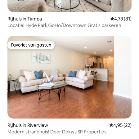
Rijhuis in Tampa
Gemiddelde b
4,73 (81)
Locatie! Hyde Park/SoHo/Downtown Gratis parkeren
Favoriet van gasten
Favoriet van gasten
Rijhuis in Riverview
Gemiddelde be
4,95 (22)
Modern strandhuis! Door Deinys SR Properties