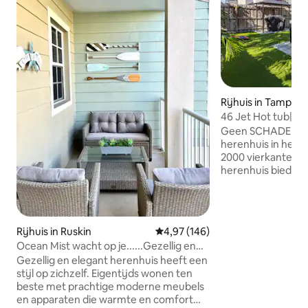
Rijhuis in Tampa H
46 Jet Hot tub| 
Modern Cozy Ho
Geen SCHADE NA 
herenhuis in het 
2000 vierkante me
herenhuis biedt dr
badkamers, een g
Het ligt op slecht
alles wat Tampa He
zoals Armature Wor
Rijhuis in Ruskin
Gemiddelde beoordeling van 4,9
4,97 (146)
Tampa Riverwalk. 2
Ocean Mist wacht op je......Gezellig en
Arena! Dicht bij d
elegant
Gezellig en elegant herenhuis heeft een
gemakkelijke toegang to
stijl op zichzelf. Eigentijds wonen ten
International Air
beste met prachtige moderne meubels
Stadium, Busch Gar
en apparaten die warmte en comfort
beoordeelde stra