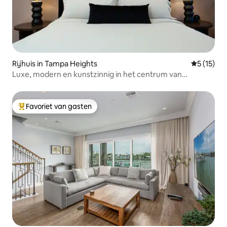
Rijhuis in Tampa Heights
Gemiddeld
5 (15)
Luxe, modern en kunstzinnig in het centrum van
Tampa/Maak hier herinneringen
Favoriet van gasten
Topfavoriet van gasten