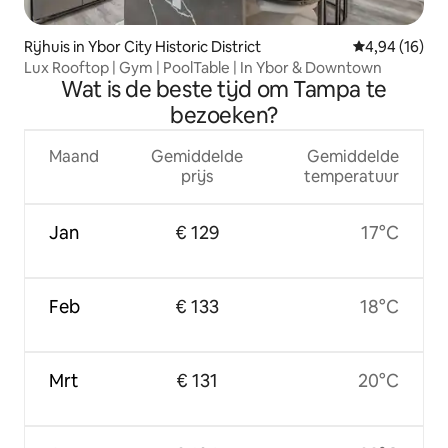
Rijhuis in Ybor City Historic District
Gemiddelde be
4,94 (16)
Lux Rooftop | Gym | PoolTable | In Ybor & Downtown
Wat is de beste tijd om Tampa te
bezoeken?
Maand
Gemiddelde
Gemiddelde
prijs
temperatuur
Jan
€ 129
17°C
Feb
€ 133
18°C
Mrt
€ 131
20°C