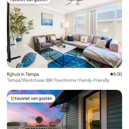
Favoriet van gasten
Rijhuis in Tampa
Gemiddeld
5 (9)
Tampa/Westchase 3BR Townhome I Family-Friendly
Favoriet van gasten
Topfavoriet van gasten