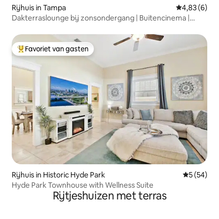
Rijhuis in Tampa
Gemiddelde b
4,83 (6)
Dakterraslounge bij zonsondergang | Buitencinema |
BBQ-grill
Favoriet van gasten
Topfavoriet van gasten
Rijhuis in Historic Hyde Park
Gemiddelde
5 (54)
Hyde Park Townhouse with Wellness Suite
Rijtjeshuizen met terras