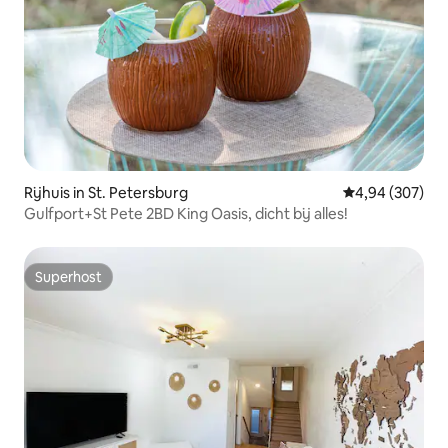
Rijhuis in St. Petersburg
Gemiddelde beo
4,94 (307)
Gulfport+St Pete 2BD King Oasis, dicht bij alles!
Superhost
Superhost