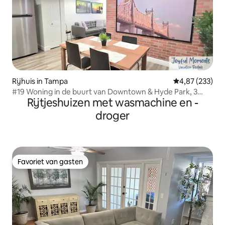
Rijhuis in Tampa
Gemiddelde beo
4,87 (233)
#19 Woning in de buurt van Downtown & Hyde Park, 3
Rijtjeshuizen met wasmachine en -
slaapkamers
droger
Favoriet van gasten
Favoriet van gasten