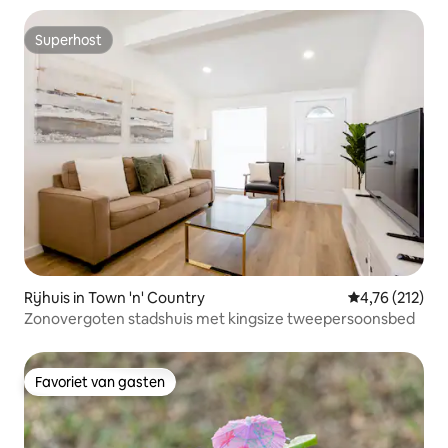
Superhost
Superhost
Rijhuis in Town 'n' Country
Gemiddelde beo
4,76 (212)
Zonovergoten stadshuis met kingsize tweepersoonsbed
Favoriet van gasten
Favoriet van gasten