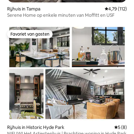
Rijhuis in Tampa
Gemiddelde be
4,79 (112)
Serene Home op enkele minuten van Moffitt en USF
Favoriet van gasten
Favoriet van gasten
Rijhuis in Historic Hyde Park
Gemiddeld
5 (8)
NIEUW! Het Artiestenhuis | Prachtige woning in Hyde Park