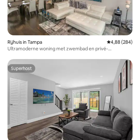
Rijhuis in Tampa
Gemiddelde beo
4,88 (284)
Ultramoderne woning met zwembad en privé-
BUBBELBAD op het dak
Superhost
Superhost