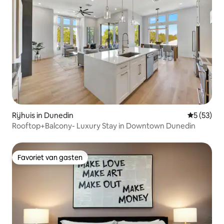
Rijhuis in Dunedin
Gemiddelde
5 (53)
Rooftop+Balcony- Luxury Stay in Downtown Dunedin
Favoriet van gasten
Favoriet van gasten