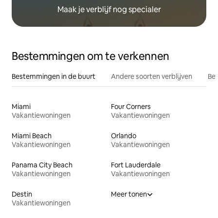
Maak je verblijf nog specialer
Bestemmingen om te verkennen
Bestemmingen in de buurt
Andere soorten verblijven
Bes
Miami
Four Corners
Vakantiewoningen
Vakantiewoningen
Miami Beach
Orlando
Vakantiewoningen
Vakantiewoningen
Panama City Beach
Fort Lauderdale
Vakantiewoningen
Vakantiewoningen
Destin
Meer tonen
Vakantiewoningen