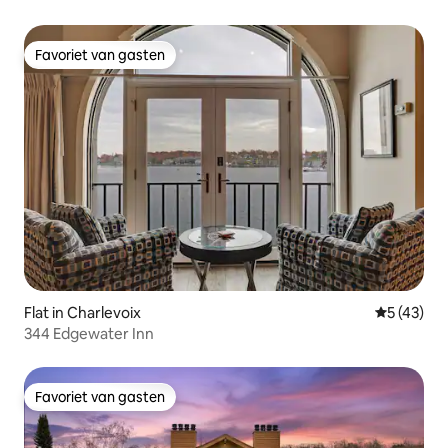
Favoriet van gasten
Favoriet van gasten
Flat in Charlevoix
Gemiddelde
5 (43)
344 Edgewater Inn
Favoriet van gasten
Favoriet van gasten