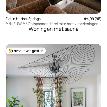
Flat in Harbor Springs
Gemiddelde be
4,99 (95)
***NIEUW!*** Ontspannende retraite met voorzieningen
Woningen met sauna
in overvloed!
Favoriet van gasten
Topfavoriet van gasten