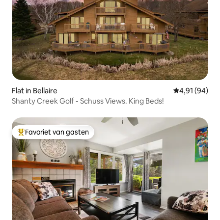
Flat in Bellaire
Gemiddelde be
4,91 (94)
Shanty Creek Golf - Schuss Views. King Beds!
Favoriet van gasten
Topfavoriet van gasten