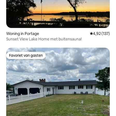
Woning in Portage
Gemiddelde beo
4,92 (137)
Sunset View Lake Home met buitensauna!
Favoriet van gasten
Favoriet van gasten