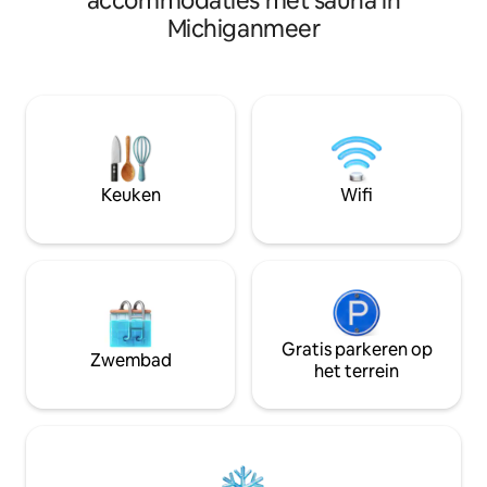
accommodaties met sauna in
een toeslag). Geni
van de voordeur! Dit open
Michiganmeer
van het grote zo
conceptontwerp van 2000 vierkante
sauna. Inclusief 
meter heeft drie slaapkamers en drie
en verwarming op de
badkamers, plafonds van 16 inch, een
boomhut, vuurplaa
open grote kamer met een prachtige
zijn allemaal van 
binnen-/buitenkeuken, op maat
tijdens je verblijf. * Toegang tot het
gemaakte eetzitjes voor 8 personen en
meer is beperkt 
een hangmat op de loft. Verhuurders
waterstanden.*
wonen ernaast en zijn indien nodig
Keuken
Wifi
gemakkelijk beschikbaar! Alles is op de
1ste verdieping behalve de 3e
slaapkamer.
Gratis parkeren op
Zwembad
het terrein