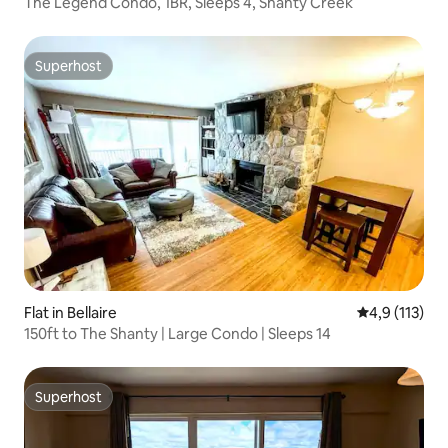
The Legend Condo, 1BR, Sleeps 4, Shanty Creek
Superhost
Superhost
Flat in Bellaire
Gemiddelde b
4,9 (113)
150ft to The Shanty | Large Condo | Sleeps 14
Superhost
Superhost