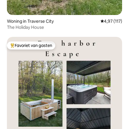
Woning in Traverse City
Gemiddelde be
4,97 (117)
The Holiday House
Favoriet van gasten
Topfavoriet van gasten