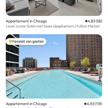
Appartement in Chicago
Gemiddelde be
4,83 (58)
Level Junior Suite met twee slaapkamers | Fulton Market
Favoriet van gasten
Topfavoriet van gasten
Appartement in Chicago
Gemiddelde beo
4,93 (119)