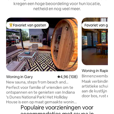
kregen een hoge beoordeling voor hun locatie,
netheid en nog veel meer.
Favoriet van gasten
Favoriet van gas
Topfavoriet van gasten
Favoriet van gas
Woning in Rapid Ri
Binnenzwembad, a
Woning in Gary
Gemiddelde beoordeling van 4,9
4,96 (108)
huis in schuurstijl
Maak verbinding m
New sauna, steps from beach and
artistieke schuilp
National Park
Perfect voor familie of vrienden om te
aan de kustlijn v
ontspannen en te genieten van Indiana
door bos, rust en st
's Dunes National Park! Het Holliday
gegarandeerd. Het 
House is een op maat gemaakte woning
11 volwassenen (2 
Populaire voorzieningen voor
uit 2022 met uitzicht op het meer en een
kinderen op uitkl
strandpad op slechts ENKELE STAPPEN