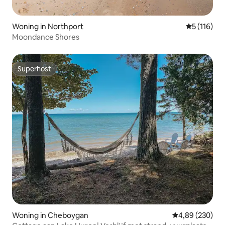
Woning in Northport
Gemiddelde
5 (116)
Moondance Shores
Superhost
Superhost
Woning in Cheboygan
Gemiddelde beo
4,89 (230)