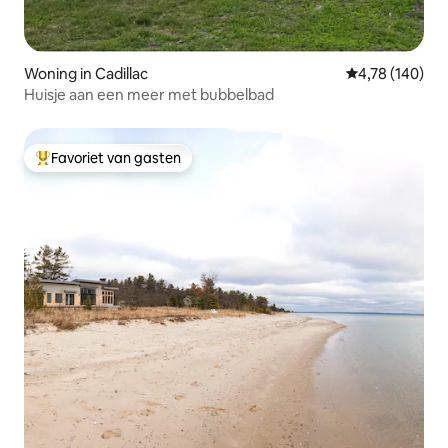
Woning in Cadillac
Gemiddelde beo
4,78 (140)
Huisje aan een meer met bubbelbad
Favoriet van gasten
Topfavoriet van gasten