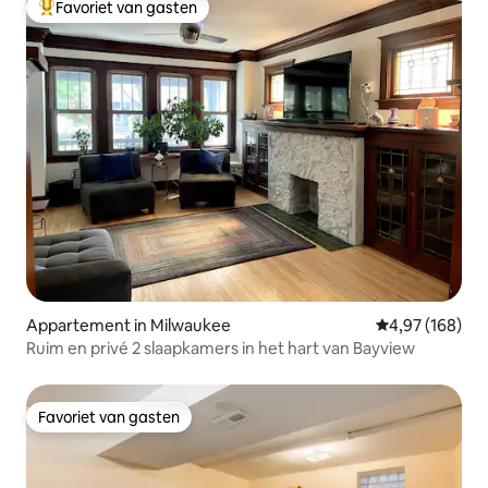
Favoriet van gasten
Topfavoriet van gasten
Appartement in Milwaukee
Gemiddelde beo
4,97 (168)
Ruim en privé 2 slaapkamers in het hart van Bayview
Favoriet van gasten
Favoriet van gasten