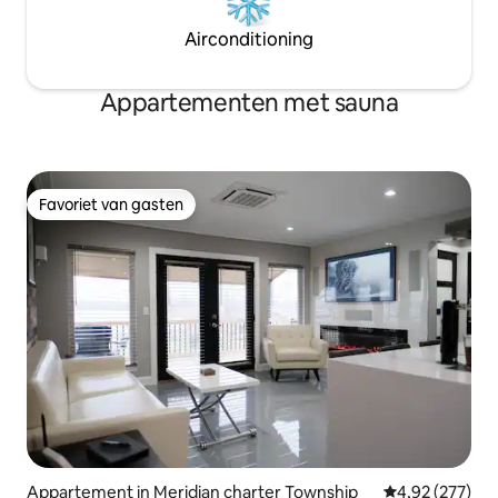
Airconditioning
Appartementen met sauna
Favoriet van gasten
Favoriet van gasten
Appartement in Meridian charter Township
Gemiddelde beo
4,92 (277)