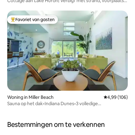
Cottage aan Lake Huron| Verblijf met strand, vuurplaats
en sauna
Favoriet van gasten
Topfavoriet van gasten
Woning in Miller Beach
Gemiddelde beo
4,99 (106)
Sauna op het dak•Indiana Dunes•3 volledige
badkamers•Spelletjeskamer
Bestemmingen om te verkennen