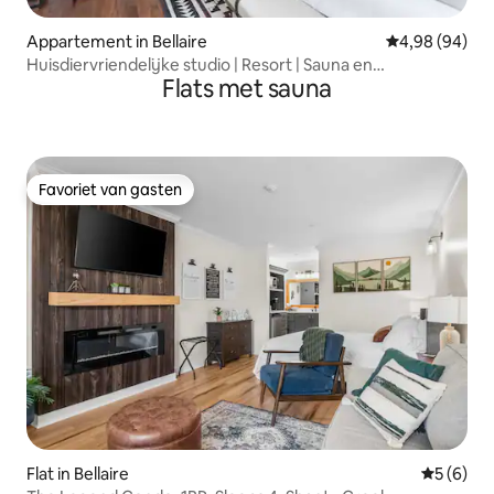
Appartement in Bellaire
Gemiddelde be
4,98 (94)
Huisdiervriendelijke studio | Resort | Sauna en
Flats met sauna
bubbelbaden
Favoriet van gasten
Favoriet van gasten
Flat in Bellaire
Gemiddeld
5 (6)