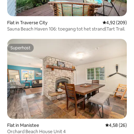
Flat in Traverse City
Gemiddelde beo
4,92 (209)
Sauna Beach Haven 106: toegang tot het strand|Tart Trail.
Superhost
Superhost
Flat in Manistee
Gemiddelde be
4,58 (26)
Orchard Beach House Unit 4