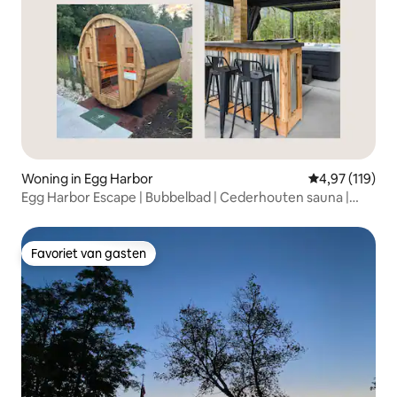
Woning in Egg Harbor
Gemiddelde beo
4,97 (119)
Egg Harbor Escape | Bubbelbad | Cederhouten sauna |
Privacy
Favoriet van gasten
Favoriet van gasten