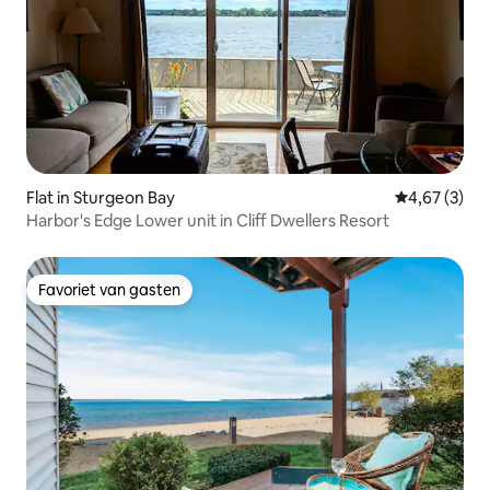
Flat in Sturgeon Bay
Gemiddelde b
4,67 (3)
Harbor's Edge Lower unit in Cliff Dwellers Resort
Favoriet van gasten
Favoriet van gasten