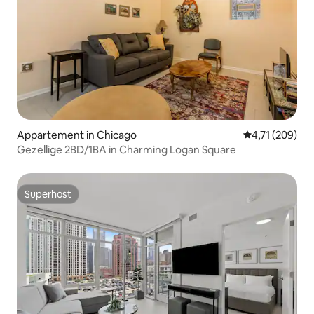
Appartement in Chicago
Gemiddelde beo
4,71 (209)
Gezellige 2BD/1BA in Charming Logan Square
Superhost
Superhost