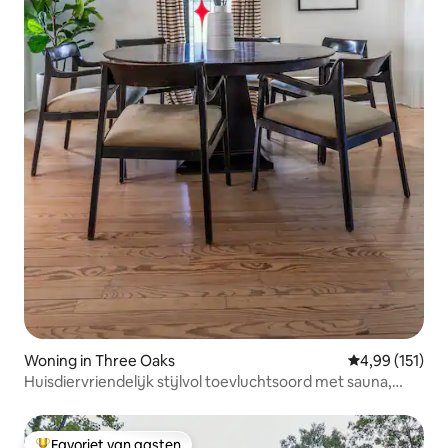
Woning in Three Oaks
Gemiddelde beo
4,99 (151)
Huisdiervriendelijk stijlvol toevluchtsoord met sauna,
bubbelbad
Favoriet van gasten