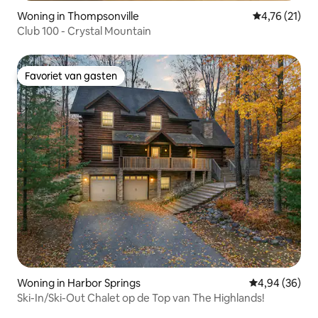
Woning in Thompsonville
Gemiddelde b
4,76 (21)
Club 100 - Crystal Mountain
Favoriet van gasten
Favoriet van gasten
Woning in Harbor Springs
Gemiddelde be
4,94 (36)
Ski-In/Ski-Out Chalet op de Top van The Highlands!