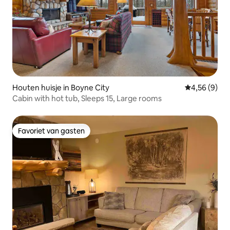
Houten huisje in Boyne City
Gemiddelde b
4,56 (9)
Cabin with hot tub, Sleeps 15, Large rooms
Favoriet van gasten
Favoriet van gasten