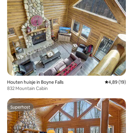
Houten huisje in Boyne Falls
Gemiddelde be
4,89 (19)
832 Mountain Cabin
Superhost
Superhost