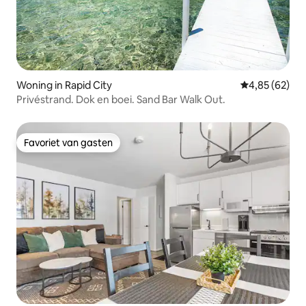
Woning in Rapid City
Gemiddelde be
4,85 (62)
Privéstrand. Dok en boei. Sand Bar Walk Out.
Favoriet van gasten
Favoriet van gasten