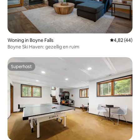
Woning in Boyne Falls
Gemiddelde be
4,82 (44)
Boyne Ski Haven: gezellig en ruim
Superhost
Superhost