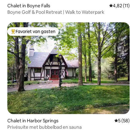
Chalet in Boyne Falls
Gemiddelde b
4,82 (11)
Boyne Golf & Pool Retreat | Walk to Waterpark
Favoriet van gasten
Topfavoriet van gasten
Chalet in Harbor Springs
Gemiddelde
5 (58)
Privésuite met bubbelbad en sauna