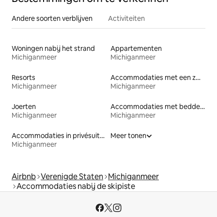
Andere soorten verblijven
Activiteiten
Woningen nabij het strand
Appartementen
Michiganmeer
Michiganmeer
Resorts
Accommodaties met een zwembad
Michiganmeer
Michiganmeer
Joerten
Accommodaties met bedden op toegankelijke hoogte
Michiganmeer
Michiganmeer
Accommodaties in privésuites
Meer tonen
Michiganmeer
Airbnb
Verenigde Staten
Michiganmeer
Accommodaties nabij de skipiste