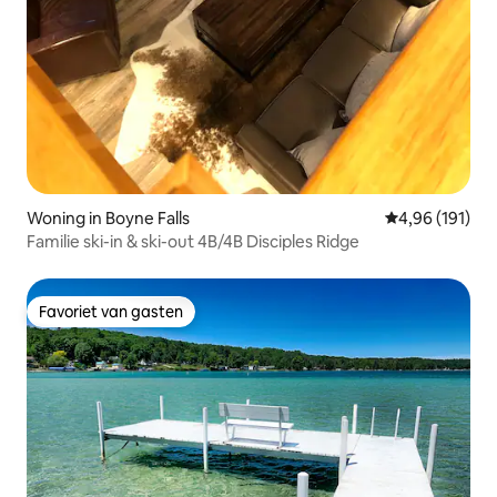
Woning in Boyne Falls
Gemiddelde beo
4,96 (191)
Familie ski-in & ski-out 4B/4B Disciples Ridge
Favoriet van gasten
Favoriet van gasten