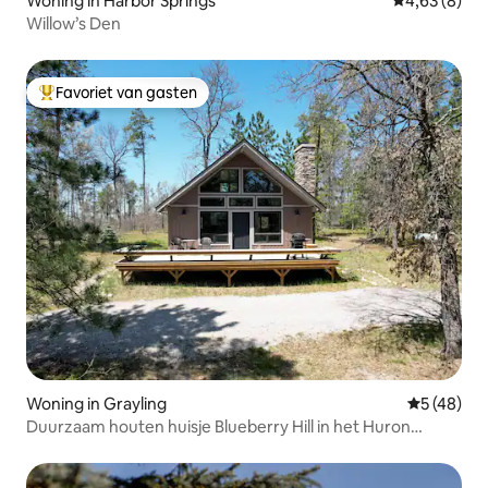
Woning in Harbor Springs
Gemiddelde b
4,63 (8)
Willow’s Den
Favoriet van gasten
Topfavoriet van gasten
Woning in Grayling
Gemiddelde
5 (48)
Duurzaam houten huisje Blueberry Hill in het Huron
Forest