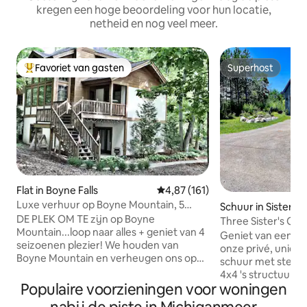
kregen een hoge beoordeling voor hun locatie,
netheid en nog veel meer.
Favoriet van gasten
Superhost
Topfavoriet van gasten
Superhost
Flat in Boyne Falls
Gemiddelde beoordeling van 4,8
4,87 (161)
Luxe verhuur op Boyne Mountain, 5
Schuur in Sister B
slaapkamers/4 badkamers
DE PLEK OM TE zijn op Boyne
Three Sister's Cot
Mountain...loop naar alles + geniet van 4
Geniet van een zor
seizoenen plezier! We houden van
onze privé, uniek
Boyne Mountain en verheugen ons op
schuur met stenen 
het delen van ons fantastische Boyne-
4x4 's structuur 
huis met u. Ons 5 slaapkamer/4
Populaire voorzieningen voor woningen
de vernieuwing v
badkamer (geschikt voor 20!)
uit. Een travertijn