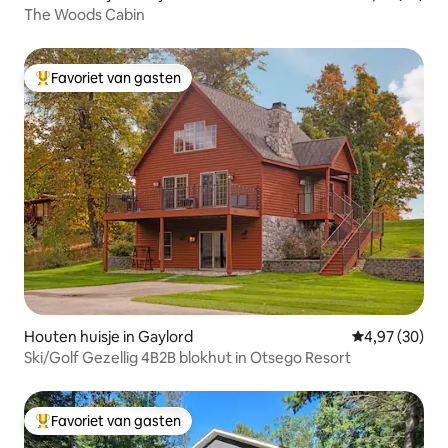
The Woods Cabin
Favoriet van gasten
Topfavoriet van gasten
Houten huisje in Gaylord
Gemiddelde be
4,97 (30)
Ski/Golf Gezellig 4B2B blokhut in Otsego Resort
Favoriet van gasten
Topfavoriet van gasten