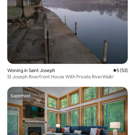
Woning in Saint Joseph
Gemiddelde
5 (53)
St Joseph Riverfront House With Private RiverWalk!
Superhost
Superhost