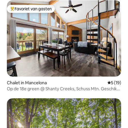
Favoriet van gasten
Topfavoriet van gasten
Chalet in Mancelona
Gemiddelde
5 (19)
Op de 18e green @ Shanty Creeks, Schuss Mtn. Geschikt
voor 8 personen