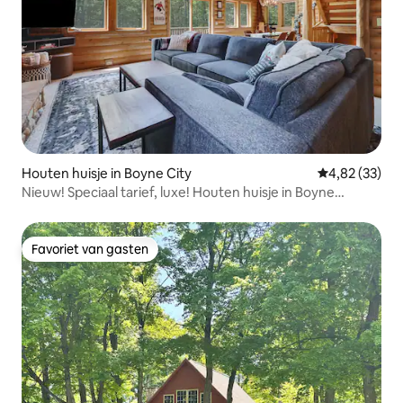
Houten huisje in Boyne City
Gemiddelde be
4,82 (33)
Nieuw! Speciaal tarief, luxe! Houten huisje in Boyne
Mountain
Favoriet van gasten
Favoriet van gasten