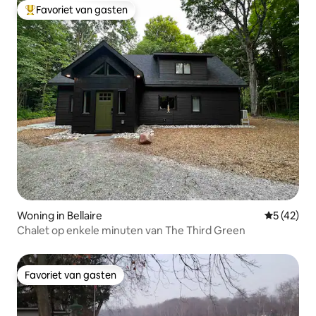
Favoriet van gasten
Topfavoriet van gasten
Woning in Bellaire
Gemiddelde
5 (42)
Chalet op enkele minuten van The Third Green
Favoriet van gasten
Favoriet van gasten