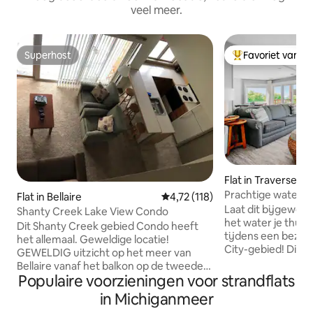
veel meer.
Superhost
Favoriet van g
Superhost
Topfavoriet van 
Flat in Traverse Ci
Prachtige waterk
Flat in Bellaire
Gemiddelde beoordeling van 4,7
4,72 (118)
Condo met zwem
Laat dit bijgewer
Shanty Creek Lake View Condo
het water je thuis
Dit Shanty Creek gebied Condo heeft
tijdens een bezoe
het allemaal. Geweldige locatie!
City-gebied! Dit a
GEWELDIG uitzicht op het meer van
East Bay met vrij u
Bellaire vanaf het balkon op de tweede
Hang in de zomer
Populaire voorzieningen voor strandflats
verdieping; 4 bedden/ 2 volledige
tussen het verken
badkamers ; VOLLEDIG gevulde keuken
in Michiganmeer
van Traverse City.
! Nieuwe gashaard. En W/D Er is een loft