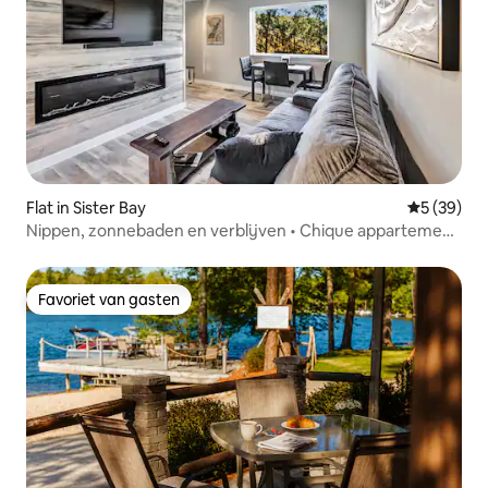
Flat in Sister Bay
Gemiddelde
5 (39)
Nippen, zonnebaden en verblijven • Chique appartement
bij Sister Bay Beach
Favoriet van gasten
Favoriet van gasten