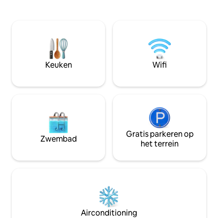
één slaapkamer me
met uitzicht op de woonkamer - bevat 2
met een extra que
van de bedden en een complete
de woonkamer. Volledige keuken is
badkamer . Er is een seizoensgebonden
perfect om elke m
zwembad in de buurt van de
en te genieten op
appartementen, evenals toegang tot de
uitzicht op het wa
Bellaire Beach Club in de zomer!
wandelen? Geniet
Shuttleservice beschikbaar naar het
Keuken
Wifi
hottub.
centrum, geweldig voor alle seizoenen!
ONGELOOFLIJKE waarde met het beste
uitzicht!
Gratis parkeren op
Zwembad
het terrein
Airconditioning