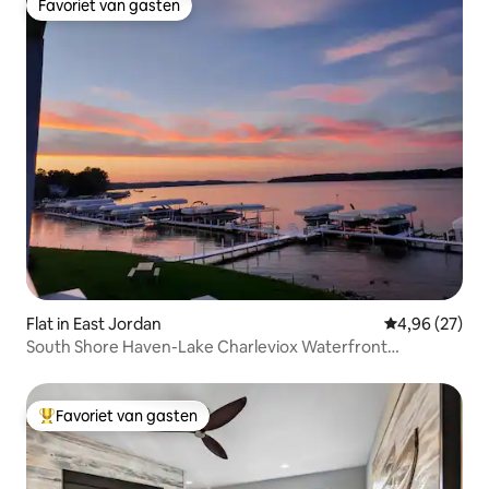
Favoriet van gasten
Favoriet van gasten
Flat in East Jordan
Gemiddelde be
4,96 (27)
South Shore Haven-Lake Charleviox Waterfront
Appartement
Favoriet van gasten
Topfavoriet van gasten