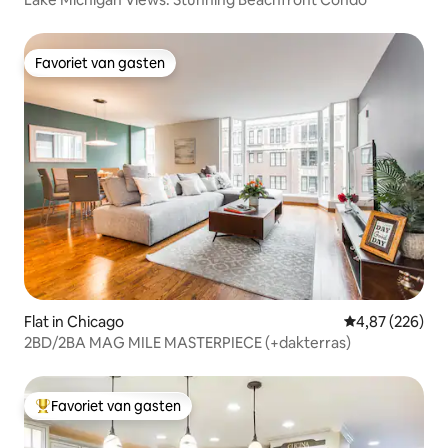
Favoriet van gasten
Favoriet van gasten
Flat in Chicago
Gemiddelde beo
4,87 (226)
2BD/2BA MAG MILE MASTERPIECE (+dakterras)
Favoriet van gasten
Topfavoriet van gasten