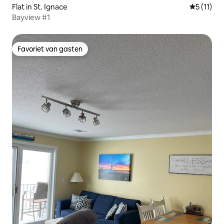
Flat in St. Ignace
Gemiddeld
5 (11)
Bayview #1
Favoriet van gasten
Favoriet van gasten