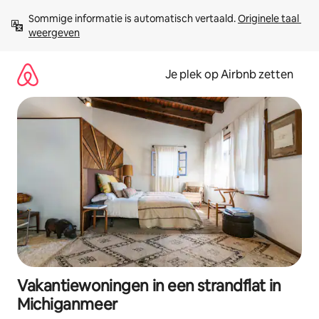
Ga
Sommige informatie is automatisch vertaald. 
Originele taal 
direct
weergeven
naar
inhoud
Je plek op Airbnb zetten
Vakantiewoningen in een strandflat in
Michiganmeer