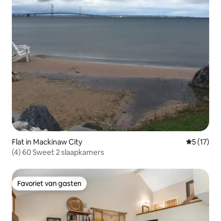
Flat in Mackinaw City
Gemiddeld
5 (17)
(4) 60 Sweet 2 slaapkamers
Favoriet van gasten
Favoriet van gasten