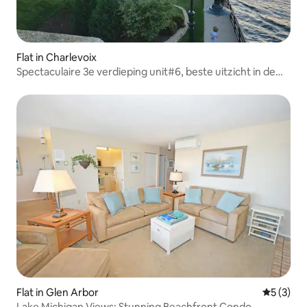
Flat in Charlevoix
Spectaculaire 3e verdieping unit#6, beste uitzicht in de
stad.
Flat in Glen Arbor
Gemiddeld
5 (3)
Lake Michigan Views: Stunning Beachfront Condo