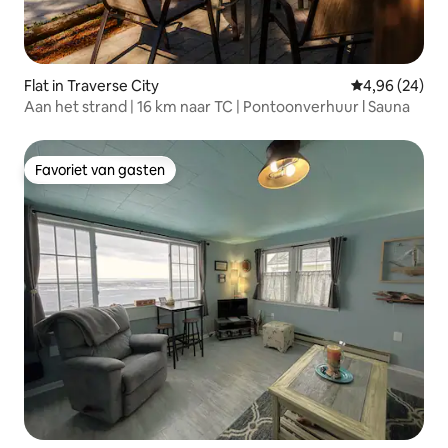
Flat in Traverse City
Gemiddelde be
4,96 (24)
Aan het strand | 16 km naar TC | Pontoonverhuur l Sauna
Favoriet van gasten
Favoriet van gasten