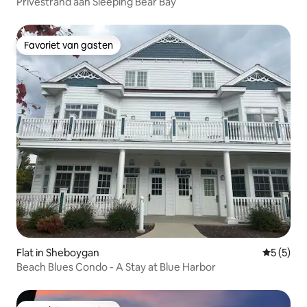
Privéstrand aan Sleeping Bear Bay
Favoriet van gasten
Favoriet van gasten
Flat in Sheboygan
Gemiddeld
5 (5)
Beach Blues Condo - A Stay at Blue Harbor