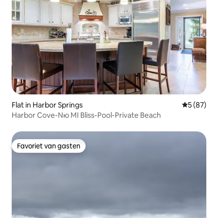
Flat in Harbor Springs
Gemiddelde
5 (87)
Harbor Cove-Nю MI Bliss-Pool-Private Beach
Favoriet van gasten
Favoriet van gasten