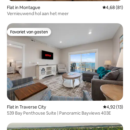
Flat in Montague
Gemiddelde be
4,68 (81)
Vernieuwend hol aan het meer
Favoriet van gasten
Favoriet van gasten
Flat in Traverse City
Gemiddelde be
4,92 (13)
539 Bay Penthouse Suite | Panoramic Bayviews 403E