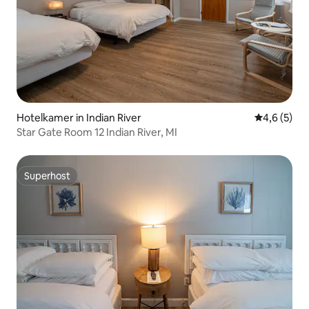
Hotelkamer in Indian River
Gemiddelde 
4,6 (5)
Star Gate Room 12 Indian River, MI
Superhost
Superhost