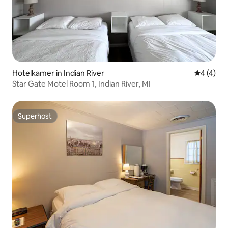
Hotelkamer in Indian River
Gemiddeld
4 (4)
Star Gate Motel Room 1, Indian River, MI
Superhost
Superhost