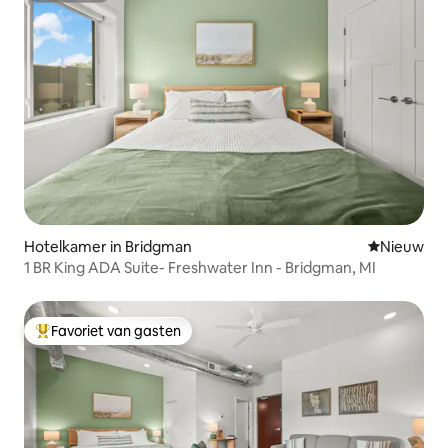
Hotelkamer in Bridgman
Nieuwe ac
Nieuw
1 BR King ADA Suite- Freshwater Inn - Bridgman, MI
Favoriet van gasten
Topfavoriet van gasten