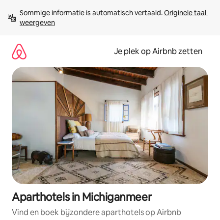
Ga
Sommige informatie is automatisch vertaald. 
Originele taal 
direct
weergeven
naar
inhoud
Je plek op Airbnb zetten
Aparthotels in Michiganmeer
Vind en boek bijzondere aparthotels op Airbnb