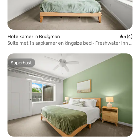
Hotelkamer in Bridgman
Gemiddeld
5 (4)
Suite met 1 slaapkamer en kingsize bed - Freshwater Inn -
Bridgman, MI
Superhost
Superhost