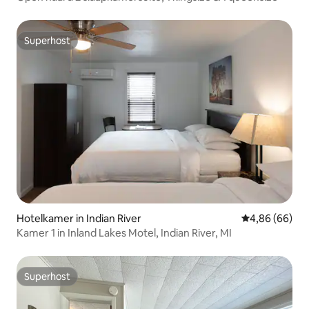
Superhost
Superhost
Hotelkamer in Indian River
Gemiddelde be
4,86 (66)
Kamer 1 in Inland Lakes Motel, Indian River, MI
Superhost
Superhost