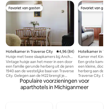
Favoriet van gasten
Favoriet van gas
Favoriet van gasten
Favoriet van gas
Hotelkamer in Traverse City
Gemiddelde beoordeling van 4,
4,96 (84)
Hotelkamer in Tra
Huisje met twee slaapkamers bij Anchor
Kamer met Kingsi
Inn
Vintage huisje aan het meer in een door
Een grote kamer met k
een familie gerunde herberg uit de jaren
een kleine, door e
1940 aan de westelijke baai van Traverse
herberg aan de we
City. Gelegen aan de M22 brengt je
Traverse City. Onz
Populaire voorzieningen voor
ongeveer 8 minuten van het centrum.
brengt je zoveel di
Deze accommodatie is een vrijstaand
schiereiland Leelan
aparthotels in Michiganmeer
huisje met 2 slaapkamers. Wil je de
minuten rijden van
zonsopgang op een privéstrand
Wil je de zonsopg
bekijken? Grillen voor ontbijt, lunch en
bekijken? Grill vo
diner? Een nachtelijke duik in Lake
Een nachtelijke du
Michigan? Kom logeren in de vintage
Kom logeren in de