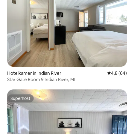
Hotelkamer in Indian River
Gemiddelde b
4,8 (64)
Star Gate Room 9 Indian River, MI
Superhost
Superhost