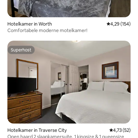
Hotelkamer in Worth
Gemiddelde beo
4,29 (154)
Comfortabele moderne motelkamer!
Superhost
Superhost
Hotelkamer in Traverse City
Gemiddelde be
4,73 (52)
Open haard 2 slaapkamersuite, 1 kingsize & 1 queensize