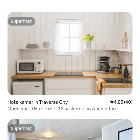
Superhost
Superhost
Hotelkamer in Traverse City
Gemiddelde be
4,85 (40)
Open haard Huisje met 1 Slaapkamer in Anchor Inn
Superhost
Superhost