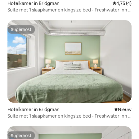
Hotelkamer in Bridgman
Gemiddelde 
4,75 (4)
Suite met 1 slaapkamer en kingsize bed - Freshwater Inn -
Bridgman, MI
Superhost
Superhost
Hotelkamer in Bridgman
Nieuwe ac
Nieuw
Suite met 1 slaapkamer en kingsize bed - Freshwater Inn -
Bridgman, MI
Superhost
Superhost