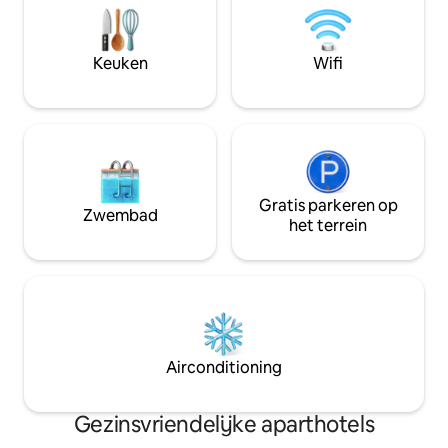
Anchor Inn en voel je vrij om onze
en voel je vrij om 
sauna, kajaks, vuurplaatsen,
vuurplaatsen, str
strandstoelen, brandhout,
houtskoolgrills, sp
Keuken
Wifi
houtskoolgrills, speeltuin, cornhole,
bikeverhuur en no
ebike-verhuur en nog veel meer te
gebruiken!
gebruiken!
Gratis parkeren op
Zwembad
het terrein
Airconditioning
Gezinsvriendelijke aparthotels