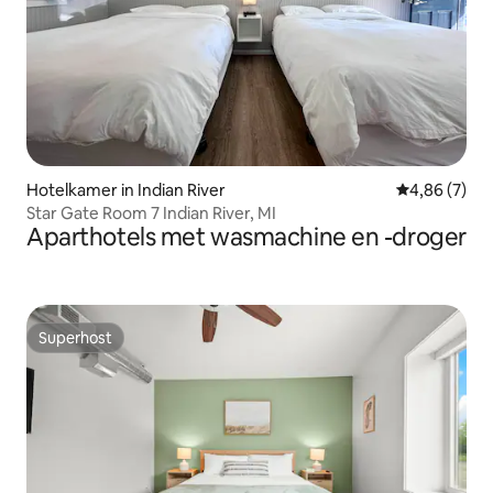
Hotelkamer in Indian River
Gemiddelde b
4,86 (7)
Star Gate Room 7 Indian River, MI
Aparthotels met wasmachine en -droger
Superhost
Superhost