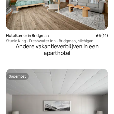
Hotelkamer in Bridgman
Gemiddelde
5 (14)
Studio King - Freshwater Inn - Bridgman, Michigan
Andere vakantieverblijven in een
aparthotel
Superhost
Superhost