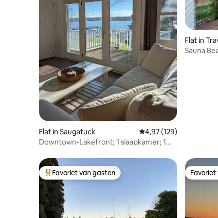
Flat in Tr
Sauna Bea
strand|Tar
Flat in Saugatuck
Gemiddelde beoordeling
4,97 (129)
Downtown-Lakefront; 1 slaapkamer; 1
badkamer, honden toegestaan!
Favoriet van gasten
Favoriet
Topfavoriet van gasten
Favoriet