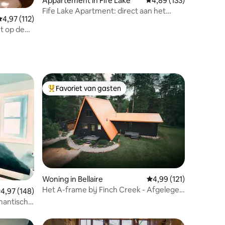
Appartement in Fife Lake
Gemiddelde beoordeling
4,89 (133)
Fife Lake Apartment: direct aan het
ecensies
Gemiddelde beoordeling van 4,97 op 5, 112 recensies
4,97 (112)
meer, perfect voor
t op de
Favoriet van gasten
Topfavoriet van gasten
ecensies
Woning in Bellaire
Gemiddelde beoordelin
4,99 (121)
Het A-frame bij Finch Creek - Afgelegen
emiddelde beoordeling van 4,97 op 5, 148 recensies
4,97 (148)
met bubbelbad
mantische