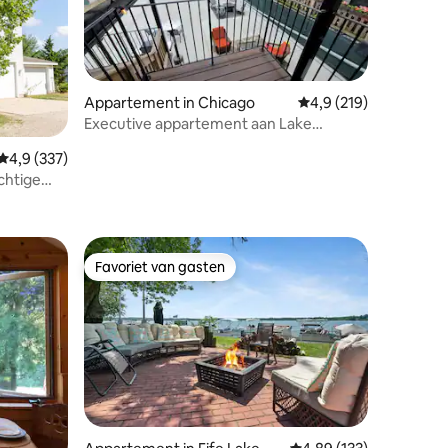
Appartement in Chicago
Gemiddelde beoordeli
4,9 (219)
Executive appartement aan Lake
Michigan met parkeerplaats
Gemiddelde beoordeling van 4,9 op 5, 337 recensies
4,9 (337)
chtige
ecensies
Favoriet van gasten
Favoriet van gasten