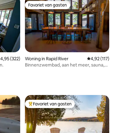
Favoriet van gasten
Favoriet van gasten
ecensies
emiddelde beoordeling van 4,95 op 5, 322 recensies
4,95 (322)
Woning in Rapid River
Gemiddelde beoordelin
4,92 (117)
n.
Binnenzwembad, aan het meer, sauna,
huis in schuurstijl
Favoriet van gasten
Topfavoriet van gasten