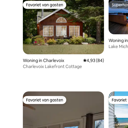
Favoriet van gasten
Superho
Favoriet van gasten
Superho
Woning in
Lake Mich
Woning in Charlevoix
Gemiddelde beoordelin
4,93 (84)
Charlevoix Lakefront Cottage
Favoriet van gasten
Favoriet
Favoriet van gasten
Favoriet