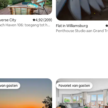
averse City
Gemiddelde beoordeling van 4,92 op 5, 209 r
4,92 (209)
ch Haven 106: toegang tot het
Flat in Williamsburg
G
t Trail.
Penthouse Studio aan Grand T
East Bay
 van 4,97 op 5, 129 recensies
 van gasten
Favoriet van gasten
 van gasten
Favoriet van gasten