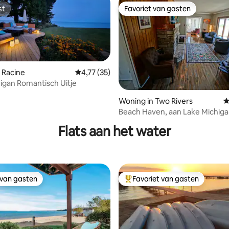
st
Favoriet van gasten
st
Favoriet van gasten
 Racine
Gemiddelde beoordeling van 4,77 op 5, 35 r
4,77 (35)
igan Romantisch Uitje
Woning in Two Rivers
G
g van 4,93 op 5, 84 recensies
Beach Haven, aan Lake Michiga
Flats aan het water
 van gasten
Favoriet van gasten
 van gasten
Topfavoriet van gasten