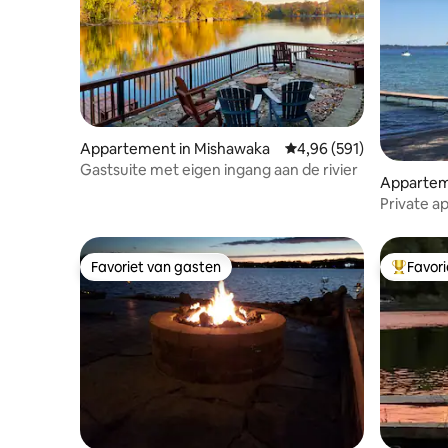
Appartement in Mishawaka
Gemiddelde beoordeling
4,96 (591)
Gastsuite met eigen ingang aan de rivier
Apparteme
ty
Private a
West Bay
Favoriet van gasten
Favor
Favoriet van gasten
Topfavor