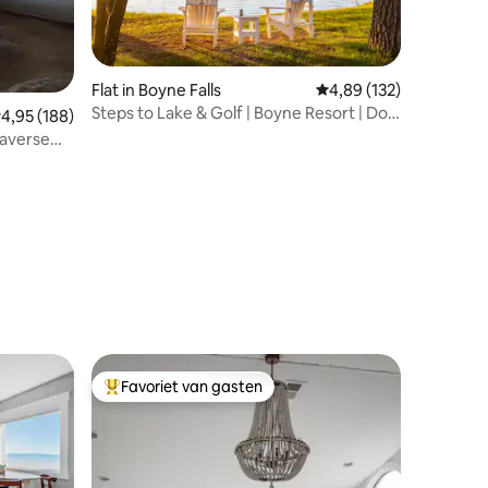
ecensies
Flat in Boyne Falls
Gemiddelde beoordeling
4,89 (132)
Steps to Lake & Golf | Boyne Resort | Dog
emiddelde beoordeling van 4,95 op 5, 188 recensies
4,95 (188)
Friendly
raverse
Favoriet van gasten
Topfavoriet van gasten