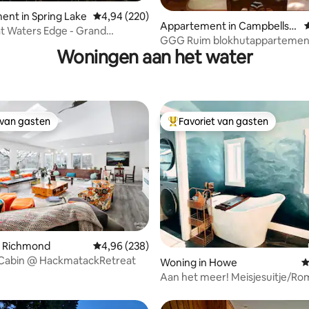
 van 4,93 op 5, 536 recensies
nt in Spring Lake
Gemiddelde beoordeling van 4,94 op 5, 220 r
4,94 (220)
Appartement in Campbellsp
at Waters Edge - Grand
ort
GGG Ruim blokhutappartemen
ring Lake
Woningen aan het water
IAT
 van gasten
Favoriet van gasten
 van gasten
Topfavoriet van gasten
g van 4,97 op 5, 36 recensies
n Richmond
Gemiddelde beoordeling van 4,96 op 5, 238 r
4,96 (238)
Cabin @ HackmatackRetreat
Woning in Howe
G
Aan het meer! Meisjesuitje/Ro
retraite/Booktok