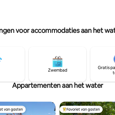
magie van het leven aan het meer
tes, een stenen open haard,
zult genieten van waterplezier
, spelletjes, puzzels en
hele gezin, een enorm achter
dineren voor 8 personen, een
f retraites en te zien in
buitenlounge en een vuurplaats
g en de NYT. Boek nu en
buurt van het water.
vende herinneringen in
ningen voor accommodaties aan het wat
Gratis p
Zwembad
t
Appartementen aan het water
iet van gasten
Favoriet van gasten
iet van gasten
Topfavoriet van gasten