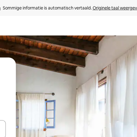
Sommige informatie is automatisch vertaald. 
Originele taal weerge
een keuze met je de pijltjestoetsen omhoog en omlaag, óf door te tikk