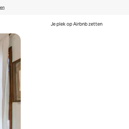
ven
Je plek op Airbnb zetten
en of swipen.