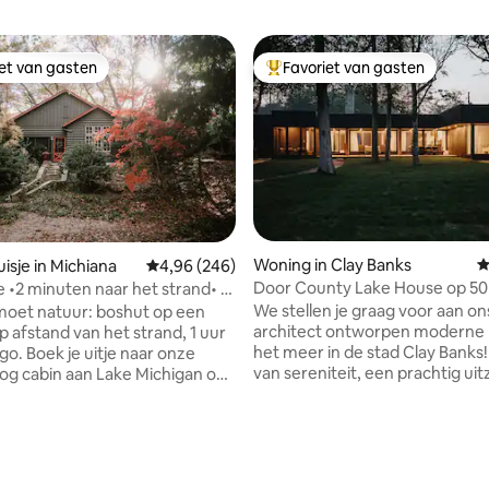
iet van gasten
Favoriet van gasten
iet van gasten
Topfavoriet van gasten
Woning in Clay Banks
G
isje in Michiana
Gemiddelde beoordeling van 4,96 op 5, 246 r
4,96 (246)
Door County Lake House op 50
e •2 minuten naar het strand• 1
ing van 5 op 5, 241 recensies
van Lambeau Field
Chicago
We stellen je graag voor aan on
oet natuur: boshut op een
architect ontworpen moderne 
 afstand van het strand, 1 uur
het meer in de stad Clay Banks! Genie
 naar onze
van sereniteit, een prachtig uit
log cabin aan Lake Michigan op
Lake Michigan vanaf een afgel
worp afstand van het strand
achterdek en uitgestrekte ram
ld in een rustig bos, het is de
elke kamer in het huis. Omarm
s charmante huisje,
langzamer wonen, voorziening
n 1932, biedt plaats aan 8
het water, buurtpark met pade
in 4 slaapkamers. Geniet van 2