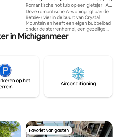
. Je
Romantische hot tub op een gletsjer | A-
 voor het
Frame
Deze romantische A-woning ligt aan de
dek met
Betsie-rivier in de buurt van Crystal
Mountain en heeft een eigen bubbelbad
 in de
onder de sterrenhemel, een gezellige
er in Michiganmeer
open haard en een slaapkamer op de
zolder met uitzicht op de rivier. Drink
lokale koffie aan de espressobar, vis
vanaf de oever of ontspan bij de
vuurplaats. Ontworpen voor koppels,
maar comfortabel voor kleine gezinnen
die op zoek zijn naar een rustige
ontsnapping aan de rivier.
arkeren op het
Weekenddatums zijn snel volgeboekt.
Airconditioning
errein
Boek vroeg om je verblijf veilig te stellen.
Favoriet van gasten
Favoriet van gasten