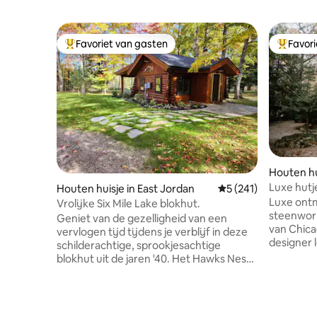
Favoriet van gasten
Favor
Topfavoriet van gasten
Topfavor
Houten hu
Luxe hutj
Houten huisje in East Jordan
Gemiddelde beoordel
5 (241)
uur naar 
Luxe ontm
Vrolijke Six Mile Lake blokhut.
steenworp
Geniet van de gezelligheid van een
van Chicago. Boek je uitje
vervlogen tijd tijdens je verblijf in deze
designer 
schilderachtige, sprookjesachtige
een steen
blokhut uit de jaren '40. Het Hawks Nest
en geneste
is liefdevol gerestaureerd tot zijn
perfecte retraite. On
oorspronkelijke glorie, terwijl alle
gebouwd i
moderne voorzieningen door de schone
personen 
ruimte van 380 m ² zijn geweven. Trek je