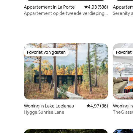
Appartement in La Porte
Gemiddelde beoordeling
4,93 (536)
Apparteme
Appartement op de tweede verdieping
Serenity 
aan Pine Lake
Haven,Sp
Favoriet van gasten
Favoriet
Favoriet van gasten
Favoriet
Woning in Lake Leelanau
Gemiddelde beoordelin
4,97 (36)
Woning i
Hygge Sunrise Lane
TheGlass