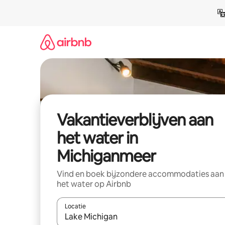
Ga
direct
naar
inhoud
Vakantieverblijven aan
het water in
Michiganmeer
Vind en boek bijzondere accommodaties aan
het water op Airbnb
Locatie
Wanneer er resultaten beschikbaar zijn, maak je 