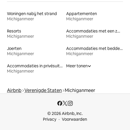
Woningen nabij het strand
Appartementen
Michiganmeer
Michiganmeer
Resorts
Accommodaties met een zwembad
Michiganmeer
Michiganmeer
Joerten
Accommodaties met bedden op toegankelijke hoogte
Michiganmeer
Michiganmeer
Accommodaties in privésuites
Meer tonen
Michiganmeer
Airbnb
Verenigde Staten
Michiganmeer
© 2026 Airbnb, Inc.
Privacy
Voorwaarden