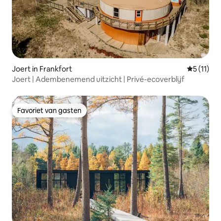
Joert in Frankfort
Gemiddeld
5 (11)
Joert | Adembenemend uitzicht | Privé-ecoverblijf
Favoriet van gasten
Favoriet van gasten