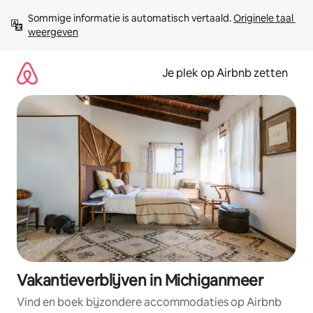
Ga
Sommige informatie is automatisch vertaald. 
Originele taal 
direct
weergeven
naar
inhoud
Je plek op Airbnb zetten
Vakantieverblijven in Michiganmeer
Vind en boek bijzondere accommodaties op Airbnb