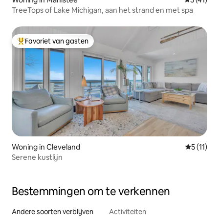
TreeTops of Lake Michigan, aan het strand en met spa
Favoriet van gasten
Topfavoriet van gasten
Woning in Cleveland
Gemiddeld
5 (11)
Serene kustlijn
Bestemmingen om te verkennen
Andere soorten verblijven
Activiteiten