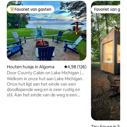
Favoriet van gasten
Favoriet van gas
Topfavoriet van gasten
Favoriet van gas
Houten huisje in Algoma
Gemiddelde beoordeling van 4,9
4,98 (126)
Door County Cabin on Lake Michigan |
Geen schoonmaakkosten!
Welkom in onze hut aan Lake Michigan.
Onze hut ligt aan het einde van een
doodlopende weg en is zeer rustig en
stil. Aan het einde van de weg is een
historisch county park. De hut biedt
plaats aan maximaal 8 gasten en heeft
alle voorzieningen van thuis! Ontspan op
het dek, neem de kajaks voor een ritje,
geniet van een vuur binnen of buiten, of
Tiny house in Saw