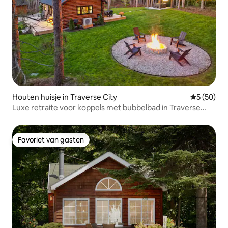
Houten huisje in Traverse City
Gemiddelde
5 (50)
Luxe retraite voor koppels met bubbelbad in Traverse
City!
Favoriet van gasten
Favoriet van gasten