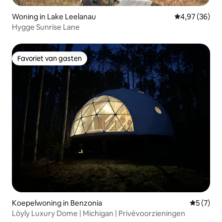
Woning in Lake Leelanau
Gemiddelde be
4,97 (36)
Hygge Sunrise Lane
Favoriet van gasten
Favoriet van gasten
Koepelwoning in Benzonia
Gemiddeld
5 (7)
Löyly Luxury Dome | Michigan | Privévoorzieningen