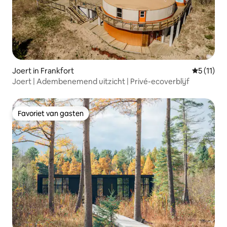
Joert in Frankfort
Gemiddeld
5 (11)
Joert | Adembenemend uitzicht | Privé-ecoverblijf
Favoriet van gasten
Favoriet van gasten