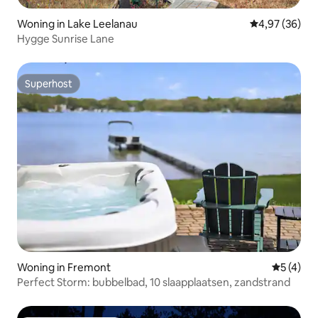
Woning in Lake Leelanau
Gemiddelde be
4,97 (36)
Hygge Sunrise Lane
Superhost
Superhost
Woning in Fremont
Gemiddeld
5 (4)
Perfect Storm: bubbelbad, 10 slaapplaatsen, zandstrand