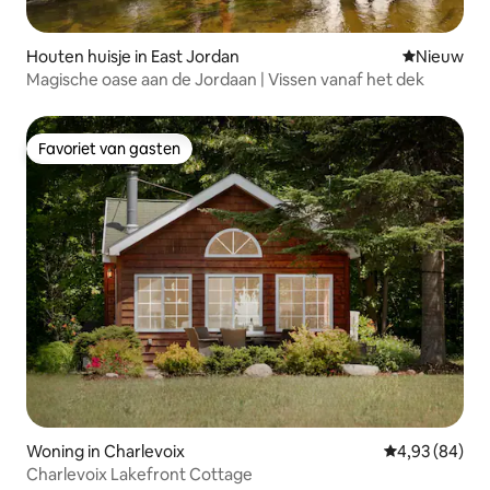
Houten huisje in East Jordan
Nieuwe ac
Nieuw
Magische oase aan de Jordaan | Vissen vanaf het dek
Favoriet van gasten
Favoriet van gasten
Woning in Charlevoix
Gemiddelde be
4,93 (84)
Charlevoix Lakefront Cottage