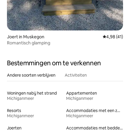
Joert in Muskegon
Gemiddelde be
4,98 (41)
Romantisch glamping
Bestemmingen om te verkennen
Andere soorten verblijven
Activiteiten
Woningen nabij het strand
Appartementen
Michiganmeer
Michiganmeer
Resorts
Accommodaties met een zwembad
Michiganmeer
Michiganmeer
Joerten
Accommodaties met bedden op toegankelijke hoogte