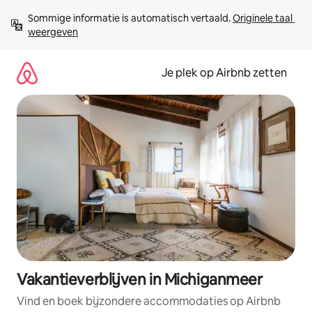
Ga
Sommige informatie is automatisch vertaald. 
Originele taal 
direct
weergeven
naar
inhoud
Je plek op Airbnb zetten
Vakantieverblijven in Michiganmeer
Vind en boek bijzondere accommodaties op Airbnb