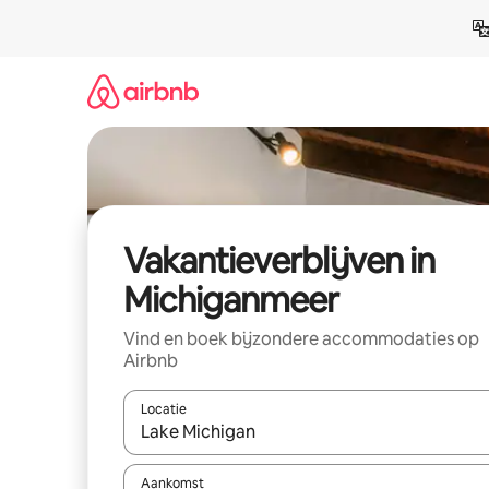
Ga
direct
naar
inhoud
Vakantieverblijven in
Michiganmeer
Vind en boek bijzondere accommodaties op
Airbnb
Locatie
Wanneer er resultaten beschikbaar zijn, maak je 
Aankomst