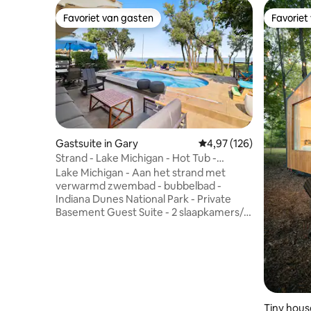
Favoriet van gasten
Favoriet
Favoriet van gasten
Favoriet
Gastsuite in Gary
Gemiddelde beoordeling
4,97 (126)
Strand - Lake Michigan - Hot Tub -
Verwarmd zwembad
Lake Michigan - Aan het strand met
verwarmd zwembad - bubbelbad -
Indiana Dunes National Park - Private
Basement Guest Suite - 2 slaapkamers/2
badkamers - prachtig ingericht Deze
gastsuite heeft alles wat je nodig hebt
voor een comfortabel en ontspannen
verblijf. Geniet van het bubbelbad voor
drie personen, perfect om tot rust te
komen na een dag vol avontuur. Geniet
in de zomermaanden van het
Tiny hous