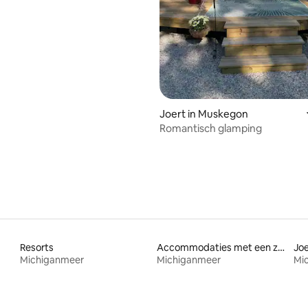
Joert in Muskegon
Romantisch glamping
Resorts
Accommodaties met een zwembad
Jo
Michiganmeer
Michiganmeer
Mi