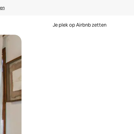
ven
Je plek op Airbnb zetten
en of swipen.