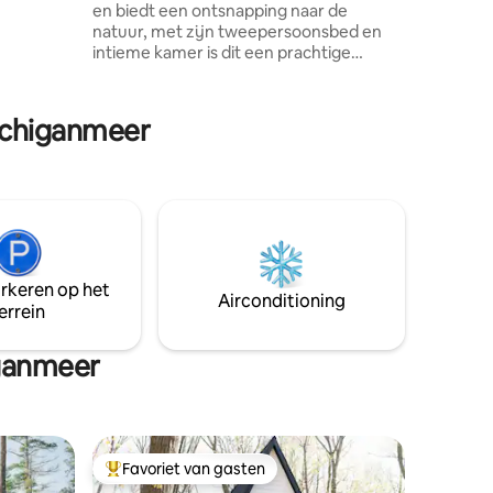
en biedt een ontsnapping naar de
dek met
natuur, met zijn tweepersoonsbed en
intieme kamer is dit een prachtige
 in de
ruimte voor 2 om ondergedompeld te
worden in een rustige omgeving. Of je
hier nu kwam om te rusten en te
Michiganmeer
herleven of om te verkennen, er is
genoeg te beleven! Het prieeltje heeft
een nabijgelegen composteerbaar toilet
(gedeeld met andere gasten) en slechts
1 minuut lopen op een pad in het bos
naar het hoofdhuis (waar de volledige
badkamer is die kan worden gebruikt
9.00-20.00 uur).
arkeren op het
Airconditioning
errein
iganmeer
Favoriet van gasten
Topfavoriet van gasten