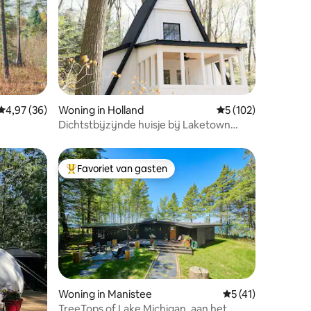
ecensies
Gemiddelde beoordeling van 4,97 op 5, 36 recensies
4,97 (36)
Woning in Holland
Gemiddelde beoorde
5 (102)
Dichtstbijzijnde huisje bij Laketown
Beach!
Favoriet van gasten
Topfavoriet van gasten
Woning in Manistee
Gemiddelde beoord
5 (41)
TreeTops of Lake Michigan, aan het