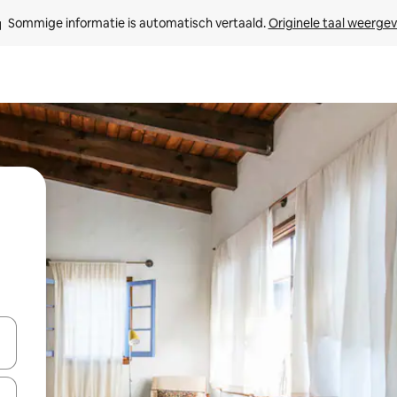
Sommige informatie is automatisch vertaald. 
Originele taal weerge
een keuze met je de pijltjestoetsen omhoog en omlaag, óf door te tikk