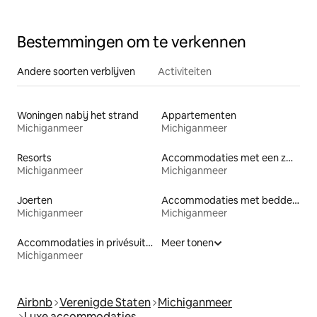
Bestemmingen om te verkennen
Andere soorten verblijven
Activiteiten
Woningen nabij het strand
Appartementen
Michiganmeer
Michiganmeer
Resorts
Accommodaties met een zwembad
Michiganmeer
Michiganmeer
Joerten
Accommodaties met bedden op toegankelijke hoogte
Michiganmeer
Michiganmeer
Accommodaties in privésuites
Meer tonen
Michiganmeer
Airbnb
Verenigde Staten
Michiganmeer
Luxe accommodaties