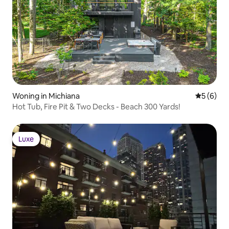
Woning in Michiana
Gemiddeld
5 (6)
Hot Tub, Fire Pit & Two Decks - Beach 300 Yards!
Luxe
Luxe