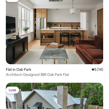
Luxe
Flat in Oak Park
Gemiddelde
5 (14)
Architect-Designed 3BR Oak Park Flat
Luxe
Luxe