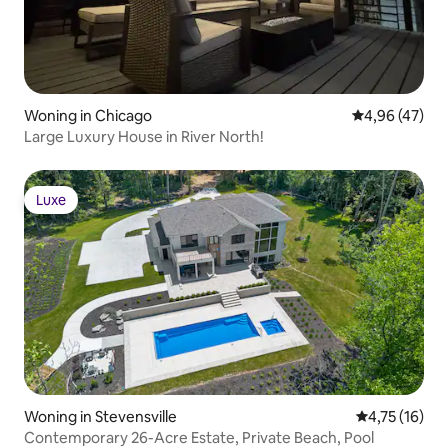
Woning in Chicago
Gemiddelde be
4,96 (47)
Large Luxury House in River North!
Luxe
Luxe
Woning in Stevensville
Gemiddelde b
4,75 (16)
Contemporary 26-Acre Estate, Private Beach, Pool