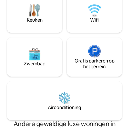
steamed shower and jacuzzi tub. So
Life is good here!
much more with this luxury style living.
Steps to all River North has to offer!
Keuken
Wifi
Gratis parkeren op
Zwembad
het terrein
Airconditioning
Andere geweldige luxe woningen in