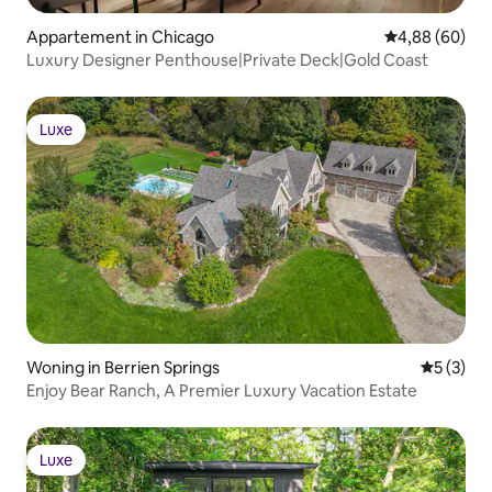
Appartement in Chicago
Gemiddelde be
4,88 (60)
Luxury Designer Penthouse|Private Deck|Gold Coast
Luxe
Luxe
Woning in Berrien Springs
Gemiddeld
5 (3)
Enjoy Bear Ranch, A Premier Luxury Vacation Estate
Luxe
Luxe