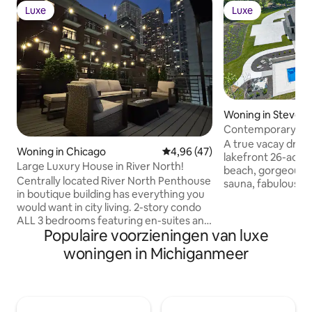
Luxe
Luxe
Luxe
Luxe
Woning in Stevensv
Contemporary 26-A
Beach, Pool
A true vacay dream
Woning in Chicago
Gemiddelde beoordeling van 4,
4,96 (47)
lakefront 26-acre 
Large Luxury House in River North!
beach, gorgeous po
Centrally located River North Penthouse
sauna, fabulous 
in boutique building has everything you
so much more! The
would want in city living. 2-story condo
design offers plen
ALL 3 bedrooms featuring en-suites and
enjoying maximum
Populaire voorzieningen van luxe
an additional 1/2 bath. Large living room
and family room fi
w/fireplace expands on to the outdoor
screen TVs provide 
woningen in Michiganmeer
deck with beautiful built-in grill, 2nd
Chef's Kitchen isla
story features 2 bedrooms and a bright
coffee chats. The
sun room with sofa bed. Spacious
has fab lake views
primary cozy fireplace along with
bedrooms and the 