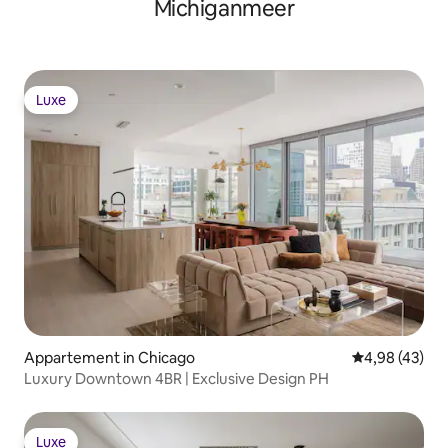
Michiganmeer
Luxe
Luxe
Appartement in Chicago
Gemiddelde be
4,98 (43)
Luxury Downtown 4BR | Exclusive Design PH
Luxe