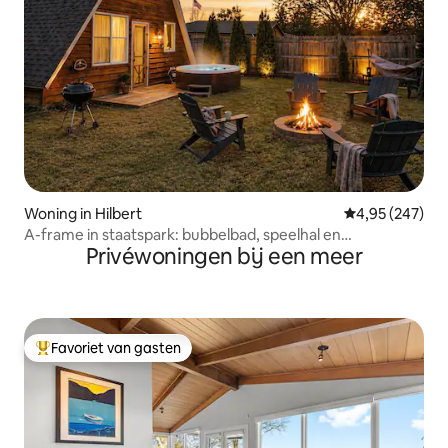
Woning in Hilbert
Gemiddelde beo
4,95 (247)
A-frame in staatspark: bubbelbad, speelhal en
Privéwoningen bij een meer
wandelmogelijkheden
Favoriet van gasten
Topfavoriet van gasten