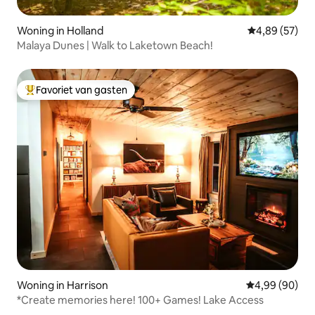
Woning in Holland
Gemiddelde be
4,89 (57)
Malaya Dunes | Walk to Laketown Beach!
Favoriet van gasten
Topfavoriet van gasten
Woning in Harrison
Gemiddelde be
4,99 (90)
*Create memories here! 100+ Games! Lake Access