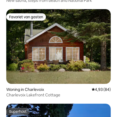
New sauna, steps from beach and National Park
Favoriet van gasten
Favoriet van gasten
Woning in Charlevoix
Gemiddelde be
4,93 (84)
Charlevoix Lakefront Cottage
Superhost
Superhost