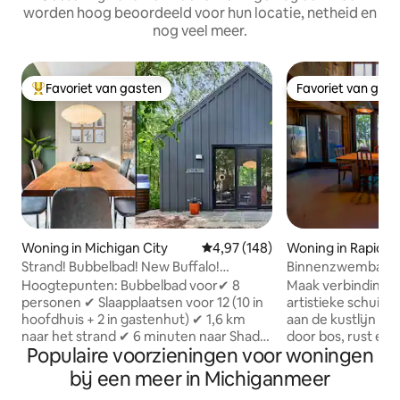
worden hoog beoordeeld voor hun locatie, netheid en
nog veel meer.
Favoriet van gasten
Favoriet van gas
Topfavoriet van gasten
Favoriet van gas
Woning in Michigan City
Gemiddelde beoordeling van 4,9
4,97 (148)
Woning in Rapid Ri
Strand! Bubbelbad! New Buffalo!
Binnenzwembad, a
Vuurplaats! Kingsize bed!
huis in schuurstijl
Hoogtepunten: Bubbelbad voor✔ 8
Maak verbinding m
personen ✔ Slaapplaatsen voor 12 (10 in
artistieke schuilp
hoofdhuis + 2 in gastenhut) ✔ 1,6 km
aan de kustlijn v
naar het strand ✔ 6 minuten naar Shady
door bos, rust en st
Populaire voorzieningen voor woningen
Creek Winery ✔ 10 minuten naar New
gegarandeerd. Het 
Buffalo + Michigan City Buitenvuurplaats
11 volwassenen (2 
bij een meer in Michiganmeer
✔ & picknicktafel ✔ Gasbarbecue ✔
kinderen op uitkl