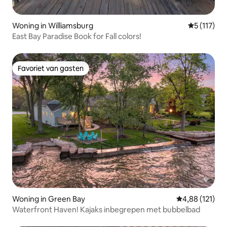
Woning in Williamsburg
Gemiddelde
5 (117)
East Bay Paradise Book for Fall colors!
Favoriet van gasten
Favoriet van gasten
Woning in Green Bay
Gemiddelde beo
4,88 (121)
Waterfront Haven! Kajaks inbegrepen met bubbelbad