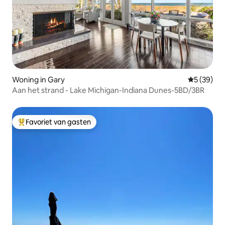
Woning in Gary
Gemiddelde
5 (39)
Aan het strand - Lake Michigan-Indiana Dunes-5BD/3BR
Favoriet van gasten
Topfavoriet van gasten