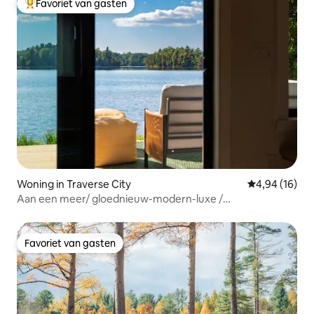
Favoriet van gasten
Topfavoriet van gasten
Woning in Traverse City
Gemiddelde be
4,94 (16)
Aan een meer/ gloednieuw-modern-luxe /
zonsondergangen
Favoriet van gasten
Favoriet van gasten