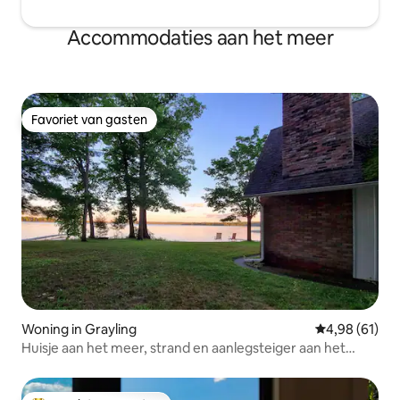
Accommodaties aan het meer
Favoriet van gasten
Favoriet van gasten
Woning in Grayling
Gemiddelde be
4,98 (61)
Huisje aan het meer, strand en aanlegsteiger aan het
meer van Margrethe