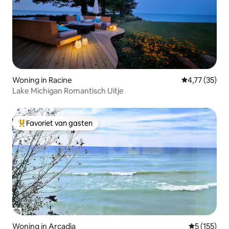
Woning in Racine
Gemiddelde be
4,77 (35)
Lake Michigan Romantisch Uitje
Favoriet van gasten
Topfavoriet van gasten
Woning in Arcadia
Gemiddelde 
5 (155)