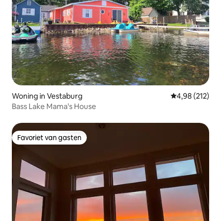
Woning in Vestaburg
Gemiddelde beo
4,98 (212)
Bass Lake Mama's House
Favoriet van gasten
Favoriet van gasten