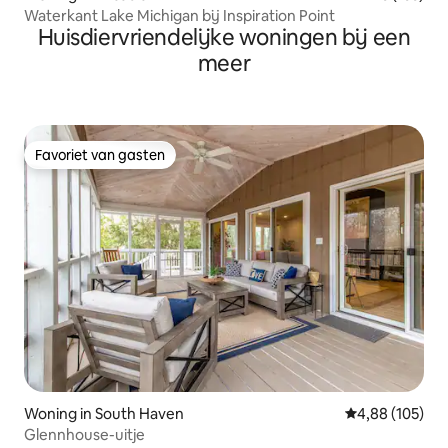
Waterkant Lake Michigan bij Inspiration Point
Huisdiervriendelijke woningen bij een
meer
Favoriet van gasten
Favoriet van gasten
Woning in South Haven
Gemiddelde beo
4,88 (105)
Glennhouse-uitje