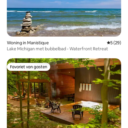
Woning in Manistique
Gemiddelde
5 (29)
Lake Michigan met bubbelbad - Waterfront Retreat
Favoriet van gasten
Favoriet van gasten