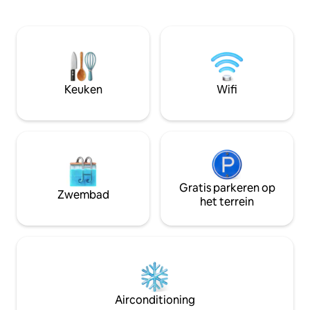
Smart-tv 's en bordspellen ✔ Kingsize
een toeslag). Geni
bed in grote slaapkamer ✔ Luxe op maat
van het grote zo
gemaakte woning ✔ Privé bosrijk terrein
sauna. Inclusief 
✔ 2 fietsen voor volwassenen en 2
en verwarming op de
kinderen ✔ Strandstoelen, speelgoed,
boomhut, vuurplaa
wagen en handdoeken ✔
zijn allemaal van 
Pickleballpeddels en nabijgelegen banen
tijdens je verblijf. * Toegang tot het
Keuken
Wifi
Parkeren voor✔ vier voertuigen Bureau
meer is beperkt 
✔ voor twee personen ✔ Snelle wifi ✔
waterstanden.*
Volledig gevuld
Gratis parkeren op
Zwembad
het terrein
Airconditioning