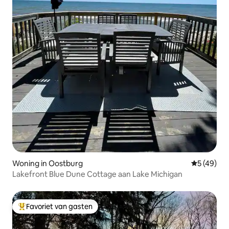
Woning in Oostburg
Gemiddelde
5 (49)
Lakefront Blue Dune Cottage aan Lake Michigan
Favoriet van gasten
Topfavoriet van gasten