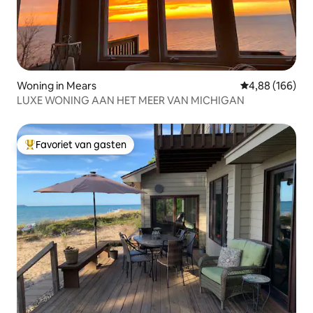
Woning in Mears
Gemiddelde beo
4,88 (166)
LUXE WONING AAN HET MEER VAN MICHIGAN
Favoriet van gasten
Topfavoriet van gasten