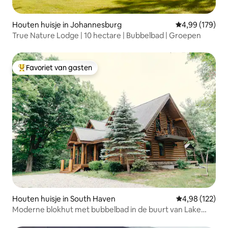
Houten huisje in Johannesburg
Gemiddelde beo
4,99 (179)
True Nature Lodge | 10 hectare | Bubbelbad | Groepen
Favoriet van gasten
Topfavoriet van gasten
Houten huisje in South Haven
Gemiddelde beo
4,98 (122)
Moderne blokhut met bubbelbad in de buurt van Lake
Michigan