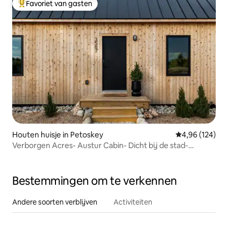
Favoriet van gasten
Topfavoriet van gasten
Houten huisje in Petoskey
Gemiddelde beo
4,96 (124)
Verborgen Acres- Austur Cabin- Dicht bij de stad-
Bubbelbad
Bestemmingen om te verkennen
Andere soorten verblijven
Activiteiten