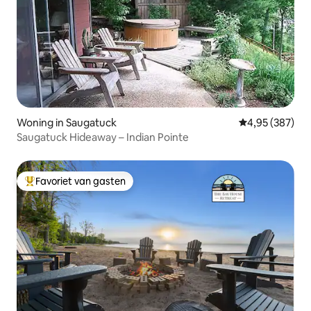
Woning in Saugatuck
Gemiddelde beo
4,95 (387)
Saugatuck Hideaway – Indian Pointe
Favoriet van gasten
Topfavoriet van gasten