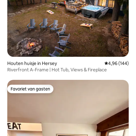
Houten huisje in Hersey
Gemiddelde beo
4,96 (144)
Riverfront A-Frame | Hot Tub, Views & Fireplace
Favoriet van gasten
Favoriet van gasten