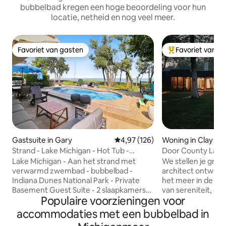
bubbelbad kregen een hoge beoordeling voor hun
locatie, netheid en nog veel meer.
Favoriet van gasten
Favoriet van g
Favoriet van gasten
Topfavoriet van 
Gastsuite in Gary
Gemiddelde beoordeling van 4,9
4,97 (126)
Woning in Clay Ba
Strand - Lake Michigan - Hot Tub -
Door County Lake
Verwarmd zwembad
van Lambeau Fiel
Lake Michigan - Aan het strand met
We stellen je graa
verwarmd zwembad - bubbelbad -
architect ontwor
Indiana Dunes National Park - Private
het meer in de stad Cl
Basement Guest Suite - 2 slaapkamers/2
van sereniteit, een
Populaire voorzieningen voor
badkamers - prachtig ingericht Deze
Lake Michigan van
gastsuite heeft alles wat je nodig hebt
achterdek en uitg
accommodaties met een bubbelbad in
voor een comfortabel en ontspannen
elke kamer in het