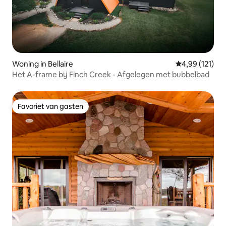
Woning in Bellaire
Gemiddelde beo
4,99 (121)
Het A-frame bij Finch Creek - Afgelegen met bubbelbad
Favoriet van gasten
Favoriet van gasten