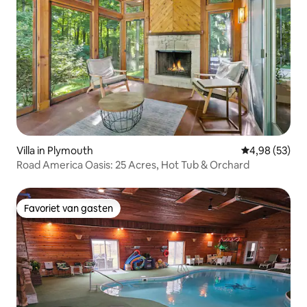
Villa in Plymouth
Gemiddelde be
4,98 (53)
Road America Oasis: 25 Acres, Hot Tub & Orchard
Favoriet van gasten
Favoriet van gasten