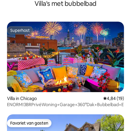
Villa's met bubbelbad
Superhost
Superhost
Villa in Chicago
Gemiddelde be
4,84 (19)
ENORM!3BRPrivéWoning+Garage+360°Dak+Bubbelbad+EV+
Favoriet van gasten
Favoriet van gasten