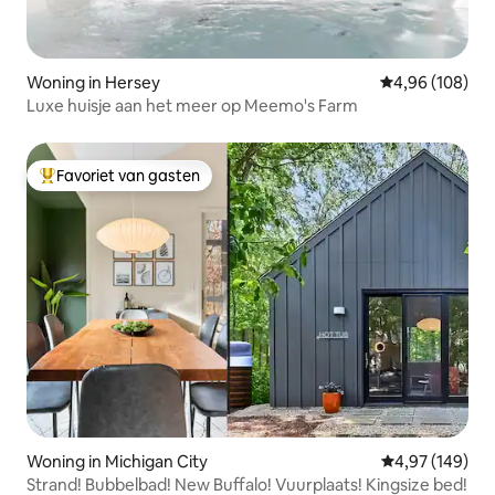
Woning in Hersey
Gemiddelde beo
4,96 (108)
Luxe huisje aan het meer op Meemo's Farm
Favoriet van gasten
Topfavoriet van gasten
Woning in Michigan City
Gemiddelde beo
4,97 (149)
Strand! Bubbelbad! New Buffalo! Vuurplaats! Kingsize bed!