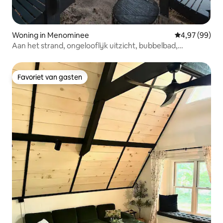
Woning in Menominee
Gemiddelde be
4,97 (99)
Aan het strand, ongelooflijk uitzicht, bubbelbad,
barbecue en spelletjes
Favoriet van gasten
Favoriet van gasten