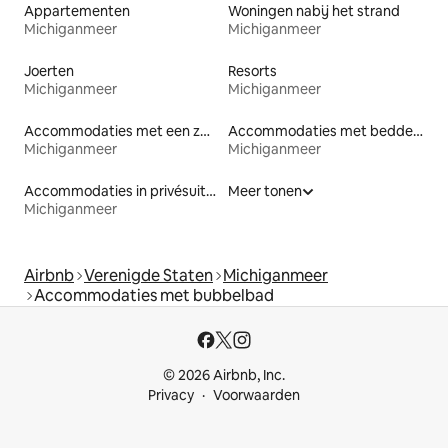
Appartementen
Woningen nabij het strand
Michiganmeer
Michiganmeer
Joerten
Resorts
Michiganmeer
Michiganmeer
Accommodaties met een zwembad
Accommodaties met bedden op toegankelijke hoogte
Michiganmeer
Michiganmeer
Accommodaties in privésuites
Meer tonen
Michiganmeer
Airbnb
Verenigde Staten
Michiganmeer
Accommodaties met bubbelbad
© 2026 Airbnb, Inc.
Privacy
Voorwaarden