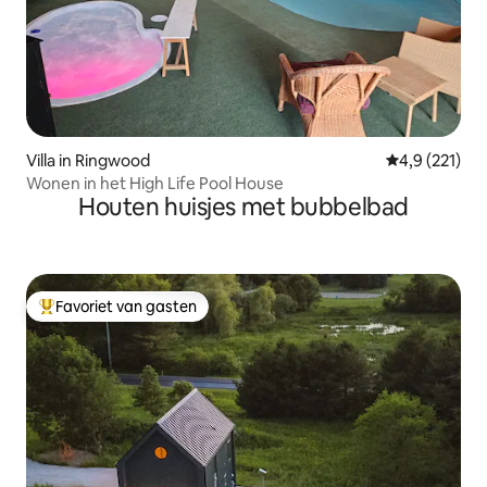
Villa in Ringwood
Gemiddelde be
4,9 (221)
Wonen in het High Life Pool House
Houten huisjes met bubbelbad
Favoriet van gasten
Topfavoriet van gasten