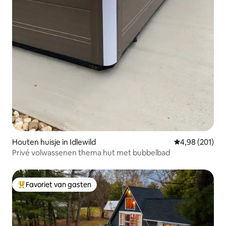
Houten huisje in Idlewild
Gemiddelde beo
4,98 (201)
Privé volwassenen thema hut met bubbelbad
Favoriet van gasten
Topfavoriet van gasten