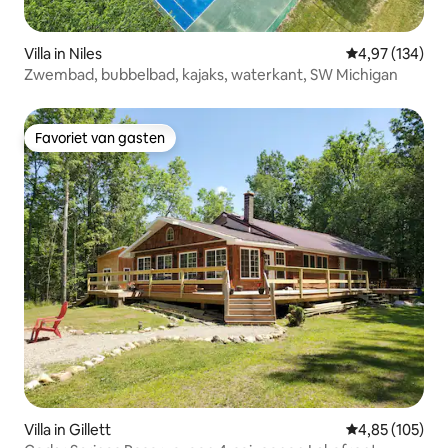
Villa in Niles
Gemiddelde beo
4,97 (134)
Zwembad, bubbelbad, kajaks, waterkant, SW Michigan
Favoriet van gasten
Favoriet van gasten
Villa in Gillett
Gemiddelde beo
4,85 (105)