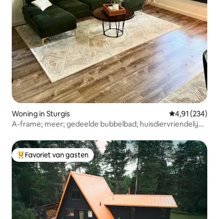
Woning in Sturgis
Gemiddelde beo
4,91 (234)
A-frame; meer; gedeelde bubbelbad; huisdiervriendelijk;
lage prijs
Favoriet van gasten
Topfavoriet van gasten