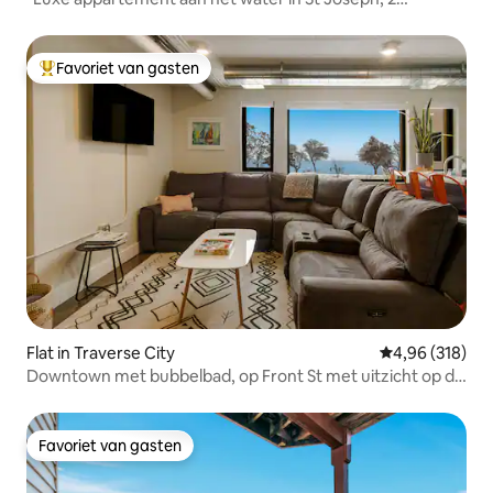
queensize bedden*
Favoriet van gasten
Topfavoriet van gasten
Flat in Traverse City
Gemiddelde beo
4,96 (318)
Downtown met bubbelbad, op Front St met uitzicht op de
baai! 3
Favoriet van gasten
Favoriet van gasten