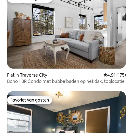
Favoriet van gasten
Flat in Traverse City
Gemiddelde be
4,91 (175)
Boho 1 BR Condo met bubbelbaden op het dak, toplocatie
Favoriet van gasten
Favoriet van gasten