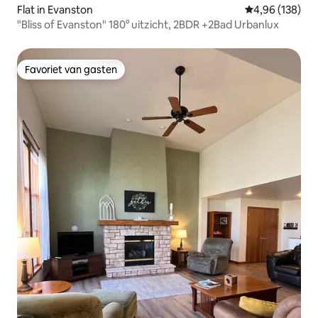
Flat in Evanston
Gemiddelde beo
4,96 (138)
"Bliss of Evanston" 180° uitzicht, 2BDR +2Bad Urbanlux
Favoriet van gasten
Favoriet van gasten