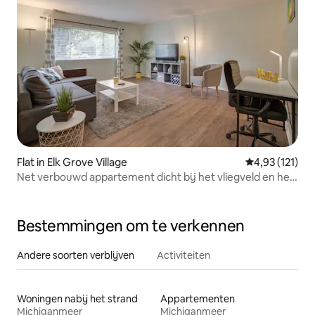
Flat in Elk Grove Village
Gemiddelde be
4,93 (121)
Net verbouwd appartement dicht bij het vliegveld en het
winkelcentrum
Bestemmingen om te verkennen
Andere soorten verblijven
Activiteiten
Woningen nabij het strand
Appartementen
Michiganmeer
Michiganmeer