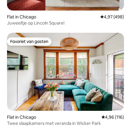
Flat in Chicago
Gemiddelde beo
4,97 (498)
Juweeltje op Lincoln Square!
Favoriet van gasten
Favoriet van gasten
Flat in Chicago
Gemiddelde beo
4,96 (116)
Twee slaapkamers met veranda in Wicker Park