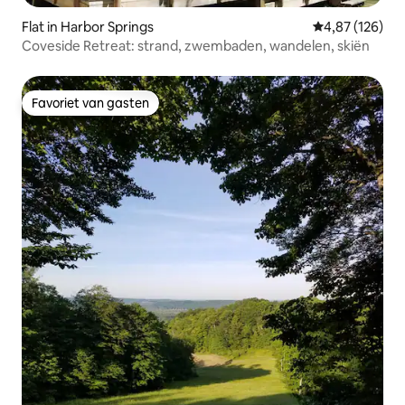
Flat in Harbor Springs
Gemiddelde beo
4,87 (126)
Coveside Retreat: strand, zwembaden, wandelen, skiën
Favoriet van gasten
Favoriet van gasten