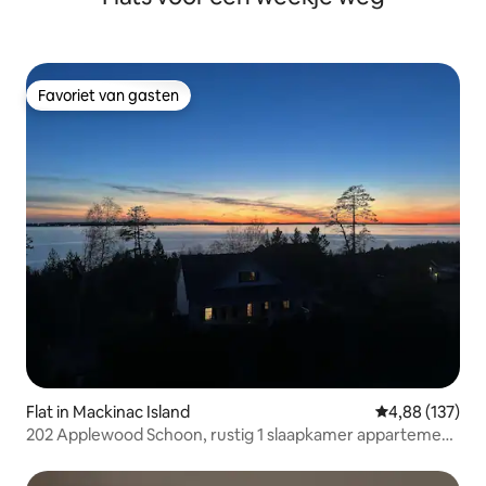
Favoriet van gasten
Favoriet van gasten
Flat in Mackinac Island
Gemiddelde beo
4,88 (137)
202 Applewood Schoon, rustig 1 slaapkamer appartement
met keuken