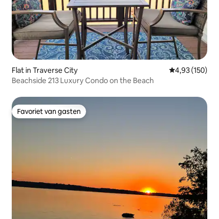
Flat in Traverse City
Gemiddelde beo
4,93 (150)
Beachside 213 Luxury Condo on the Beach
Favoriet van gasten
Favoriet van gasten