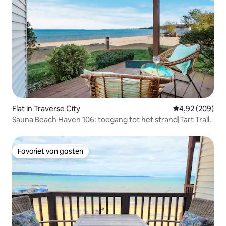
Flat in Traverse City
Gemiddelde beo
4,92 (209)
Sauna Beach Haven 106: toegang tot het strand|Tart Trail.
Favoriet van gasten
Favoriet van gasten