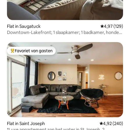
Flat in Saugatuck
Gemiddelde beo
4,97 (129)
Downtown-Lakefront; 1 slaapkamer; 1 badkamer, honden
toegestaan!
Favoriet van gasten
Topfavoriet van gasten
Flat in Saint Joseph
Gemiddelde beo
4,92 (240)
*Luxe appartement aan het water in St Joseph, 2