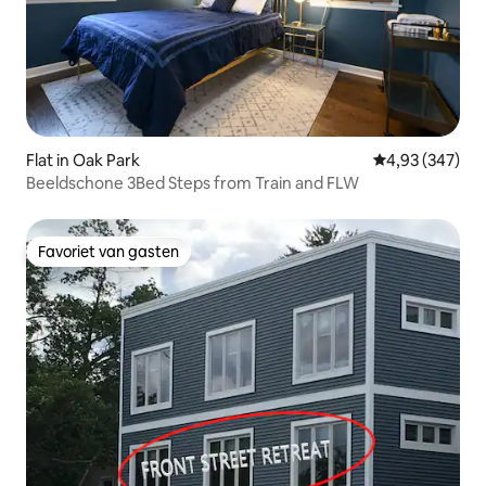
Flat in Oak Park
Gemiddelde beo
4,93 (347)
Beeldschone 3Bed Steps from Train and FLW
Favoriet van gasten
Favoriet van gasten