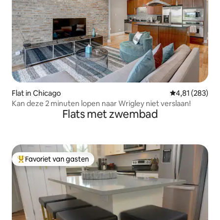
Flat in Chicago
Gemiddelde beo
4,81 (283)
Kan deze 2 minuten lopen naar Wrigley niet verslaan!
Flats met zwembad
Favoriet van gasten
Topfavoriet van gasten