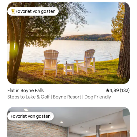
Favoriet van gasten
Topfavoriet van gasten
Flat in Boyne Falls
Gemiddelde beo
4,89 (132)
Steps to Lake & Golf | Boyne Resort | Dog Friendly
Favoriet van gasten
Favoriet van gasten