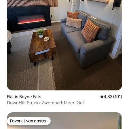
Flat in Boyne Falls
Gemiddelde beo
4,83 (101)
DownHill- Studio: Zwembad: Meer: Golf
Favoriet van gasten
Favoriet van gasten