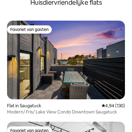
Huisdiervriendelijke flats
Favoriet van gasten
Favoriet van gasten
Flat in Saugatuck
Gemiddelde beo
4,94 (130)
Modern/ Fris/ Lake View Condo Downtown Saugatuck
Favoriet van gasten