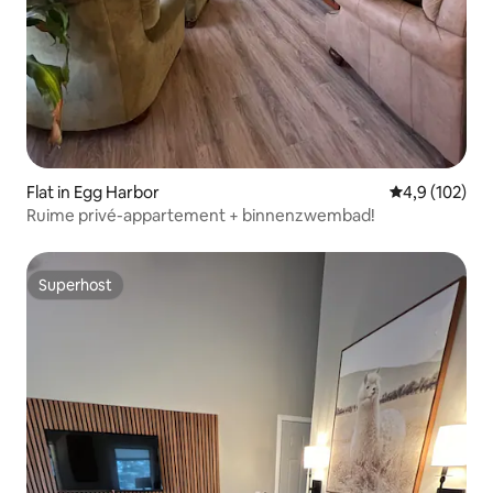
Flat in Egg Harbor
Gemiddelde be
4,9 (102)
Ruime privé-appartement + binnenzwembad!
Superhost
Superhost