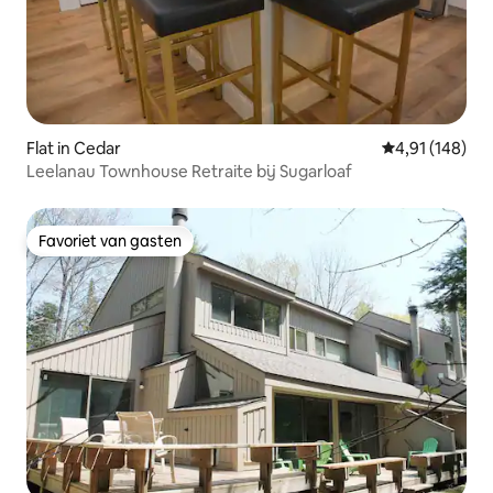
Flat in Cedar
Gemiddelde beo
4,91 (148)
Leelanau Townhouse Retraite bij Sugarloaf
Favoriet van gasten
Favoriet van gasten