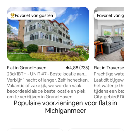
Favoriet van gasten
Favoriet van gas
Topfavoriet van gasten
Favoriet van gas
Flat in Grand Haven
Gemiddelde beoordeling van 4,8
4,88 (735)
Flat in Traverse Ci
2Bd/1BTH - UNIT #7 - Beste locatie aan
Prachtige waterk
het water
Condo met zwem
Verblijf 1 nacht of langer. Zelf inchecken.
Laat dit bijgewer
Vakantie of zakelijk, we worden vaak
het water je thuis
beoordeeld als de beste locatie en plek
tijdens een bezoe
om te verblijven in Grand Haven.
City-gebied! Dit a
Populaire voorzieningen voor flats in
Gasten kunnen 24 uur per dag, 7 dagen
East Bay met vrij u
per week en 7 dagen per week
Hang in de zomer
Michiganmeer
inchecken met parkeergelegenheid.
tussen het verken
Uitzicht op het water. 2 blokken lopen
van Traverse City.
naar winkels en restaurants in het
één slaapkamer me
centrum. Korte promenade wandeling
met een extra que