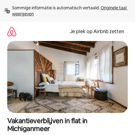
Ga
Sommige informatie is automatisch vertaald. 
Originele taal 
direct
weergeven
naar
inhoud
Je plek op Airbnb zetten
Vakantieverblijven in flat in
Michiganmeer