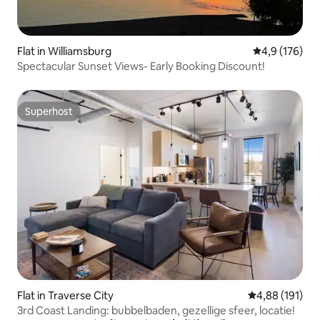
Flat in Williamsburg
Gemiddelde be
4,9 (176)
Spectacular Sunset Views- Early Booking Discount!
Superhost
Superhost
Flat in Traverse City
Gemiddelde beo
4,88 (191)
3rd Coast Landing: bubbelbaden, gezellige sfeer, locatie!