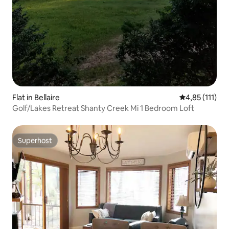
Flat in Bellaire
Gemiddelde be
4,85 (111)
Golf/Lakes Retreat Shanty Creek Mi 1 Bedroom Loft
Superhost
Superhost