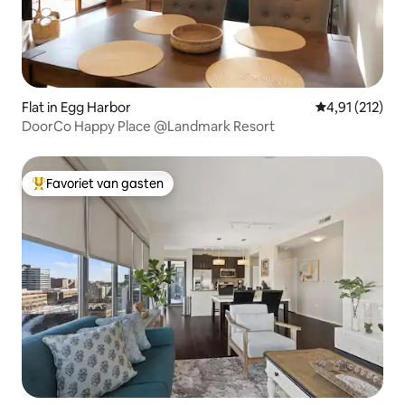
Flat in Egg Harbor
Gemiddelde be
4,91 (212)
DoorCo Happy Place @Landmark Resort
Favoriet van gasten
Topfavoriet van gasten