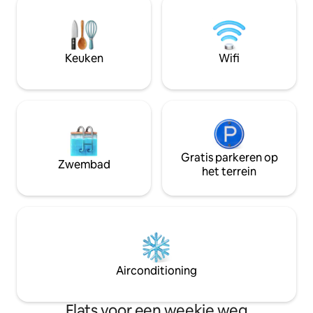
naar Park vuurtoren & prachtig strand.
de woonkamer. Volledige keuken is
Volledige keuken. Gratis WiFi, Amazon
perfect om elke m
Prime Video 's en muziek, Netflix met tv'
en te genieten op
s in elke kamer. Hoofdslaapkamer
uitzicht op het wa
Keuken
Wifi
Kussen Top Verstelbaar Kingsize bed
wandelen? Geniet
met Premium beddengoed.
hottub.
Gratis parkeren op
Zwembad
het terrein
Airconditioning
Flats voor een weekje weg