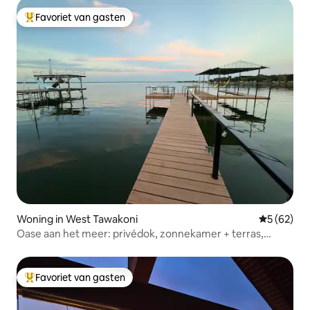
Favoriet van gasten
Topfavoriet van gasten
Woning in West Tawakoni
Gemiddelde
5 (62)
Oase aan het meer: privédok, zonnekamer + terras,
spelletjes
Favoriet van gasten
Topfavoriet van gasten