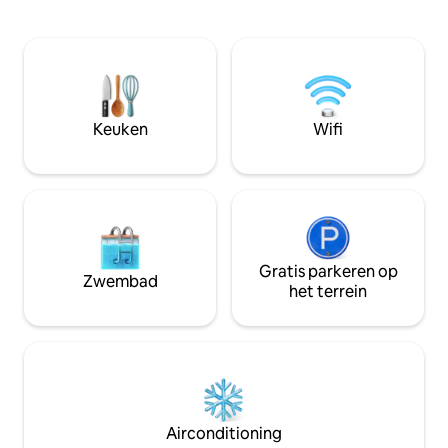
eigen zandstrand, een steiger met
badkamers met do
directe toegang tot Sebago Lake en een
met uitzicht op d
staatspark op enkele minuten afstand.
nodig? Geschikt v
Ontspan het hele jaar door in de hot tub,
personen. Boek be
onder de buitendouche, in de
hetzelfde terrein 
hangmatten of bij de doorzichtige open
5 minuten lopen 
haard. Luxe badkamer met
Medicine Park 6 m
Keuken
Wifi
vloerverwarming en een enorme
Lake Lawtonka 6 m
inloopdouche met panoramavenster.
Wichita Mountains
Airco, huisdieren welkom. Perfecte,
naar Fort Sill 20 m
rustige retraite – kom op adem!
Lawton
Gratis parkeren op
Zwembad
het terrein
Airconditioning