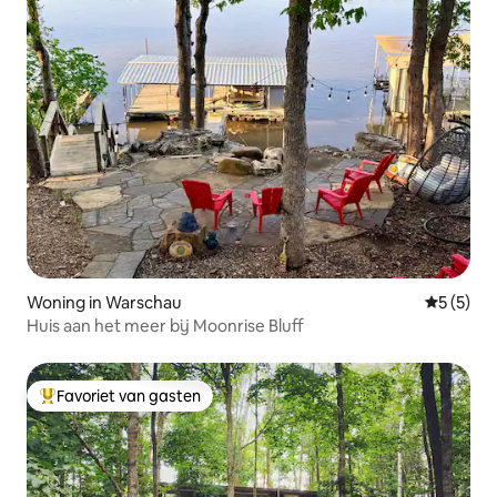
Woning in Warschau
Gemiddeld
5 (5)
Huis aan het meer bij Moonrise Bluff
Favoriet van gasten
Topfavoriet van gasten