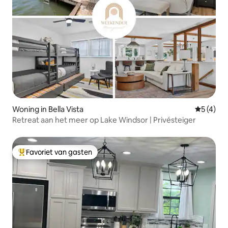
Woning in Bella Vista
Gemiddeld
5 (4)
Retreat aan het meer op Lake Windsor | Privésteiger
Favoriet van gasten
Topfavoriet van gasten