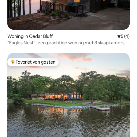
Woning in Cedar Bluff
Gemiddeld
5 (4)
"Eagles Nest", een prachtige woning met 3 slaapkamers
en 2 badkamers, in Cedar Bluff
Favoriet van gasten
Topfavoriet van gasten