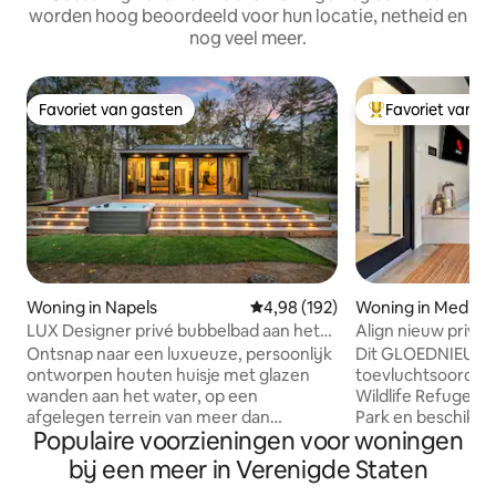
worden hoog beoordeeld voor hun locatie, netheid en
nog veel meer.
Favoriet van gasten
Favoriet van g
Favoriet van gasten
Topfavoriet van 
Woning in Napels
Gemiddelde beoordeling van 4,9
4,98 (192)
Woning in Medicin
LUX Designer privé bubbelbad aan het
Align nieuw privé
water - Afgezonderd
en sauna
Ontsnap naar een luxueuze, persoonlijk
Dit GLOEDNIEUWE
ontworpen houten huisje met glazen
toevluchtsoord lig
wanden aan het water, op een
Wildlife Refuge 
afgelegen terrein van meer dan
Park en beschikt 
Populaire voorzieningen voor woningen
1 hectare langs de Crooked River in
binnenbubbelbad
Naples, Maine. De rivier slingert
sauna, een fitness
bij een meer in Verenigde Staten
eromheen en biedt totale privacy, jullie
beide met kingsize