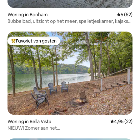
Woning in Bonham
Gemiddelde
5 (62)
Bubbelbad, uitzicht op het meer, spelletjeskamer, kajaks,
gezellige sfeer
Favoriet van gasten
Topfavoriet van gasten
Woning in Bella Vista
Gemiddelde be
4,95 (22)
NIEUW! Zomer aan het
meer+infraroodsauna+speelkamer