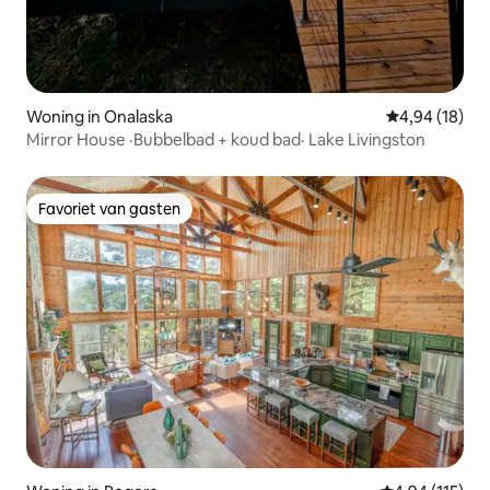
Woning in Onalaska
Gemiddelde be
4,94 (18)
Mirror House ·Bubbelbad + koud bad· Lake Livingston
Favoriet van gasten
Favoriet van gasten