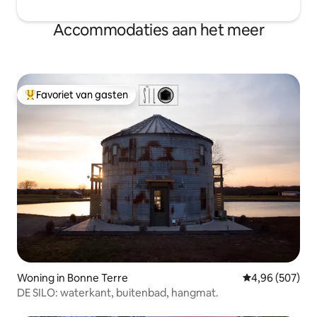
Accommodaties aan het meer
Favoriet van gasten
Topfavoriet van gasten
Woning in Bonne Terre
Gemiddelde beo
4,96 (507)
DE SILO: waterkant, buitenbad, hangmat.