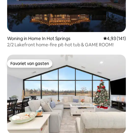
Woning in Home In Hot Springs
Gemiddelde beo
4,93 (141)
2/2 Lakefront home-fire pit-hot tub & GAME ROOM!
Favoriet van gasten
Favoriet van gasten