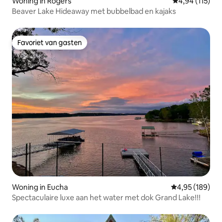
Woning in Rogers
Gemiddelde beo
4,94 (115)
Beaver Lake Hideaway met bubbelbad en kajaks
Favoriet van gasten
Favoriet van gasten
Woning in Eucha
Gemiddelde beo
4,95 (189)
Spectaculaire luxe aan het water met dok Grand Lake!!!