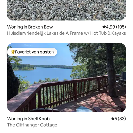
Woning in Broken Bow
Gemiddelde beo
4,99 (105)
Huisdiervriendelijk Lakeside A Frame w/ Hot Tub & Kayaks
Favoriet van gasten
Topfavoriet van gasten
Woning in Shell Knob
Gemiddelde
5 (83)
The Cliffhanger Cottage