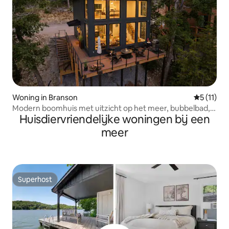
Woning in Branson
Gemiddeld
5 (11)
Modern boomhuis met uitzicht op het meer, bubbelbad,
Huisdiervriendelijke woningen bij een
vuurplaats en zwembad
meer
Superhost
Superhost