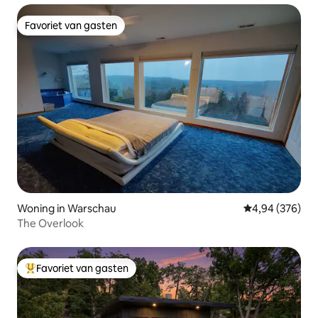
Favoriet van gasten
Favoriet van gasten
Woning in Warschau
Gemiddelde beo
4,94 (376)
The Overlook
Favoriet van gasten
Topfavoriet van gasten