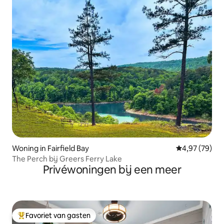
Woning in Fairfield Bay
Gemiddelde be
4,97 (79)
The Perch bij Greers Ferry Lake
Privéwoningen bij een meer
Favoriet van gasten
Topfavoriet van gasten