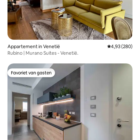
Appartement in Venetië
Gemiddelde beo
4,93 (280)
Rubino | Murano Suites - Venetië.
Favoriet van gasten
Favoriet van gasten