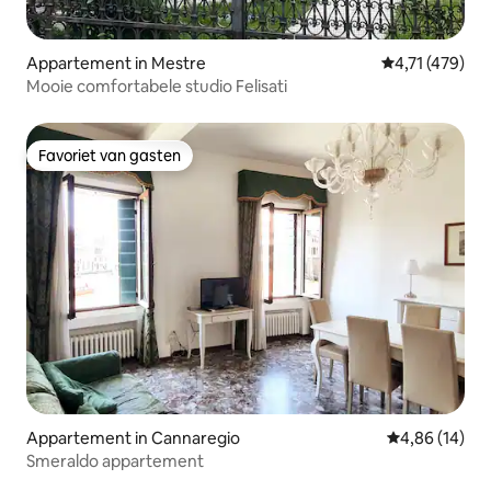
Appartement in Mestre
Gemiddelde be
4,71 (479)
Mooie comfortabele studio Felisati
Favoriet van gasten
Favoriet van gasten
Appartement in Cannaregio
Gemiddelde be
4,86 (14)
Smeraldo appartement