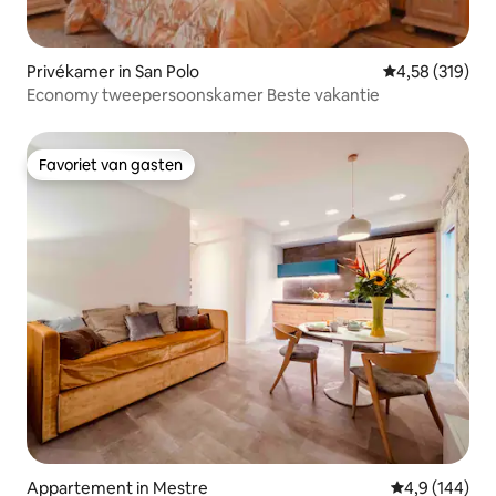
Privékamer in San Polo
Gemiddelde beo
4,58 (319)
Economy tweepersoonskamer Beste vakantie
Favoriet van gasten
Favoriet van gasten
Appartement in Mestre
Gemiddelde be
4,9 (144)