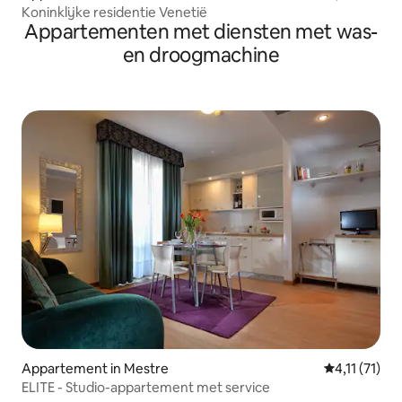
Koninklijke residentie Venetië
Appartementen met diensten met was-
en droogmachine
Appartement in Mestre
Gemiddelde b
4,11 (71)
ELITE - Studio-appartement met service