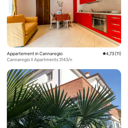
Appartement in Cannaregio
Gemiddelde b
4,73 (11)
Cannaregio II Apartments 3143/n