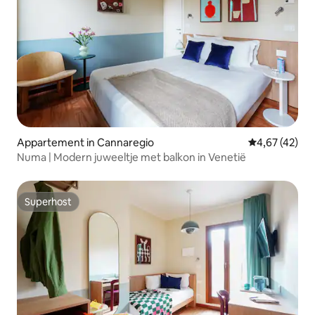
Appartement in Cannaregio
Gemiddelde be
4,67 (42)
Numa | Modern juweeltje met balkon in Venetië
Superhost
Superhost