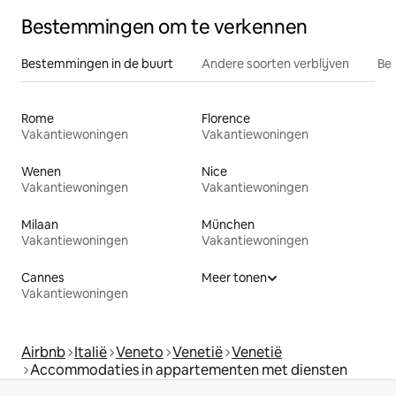
Bestemmingen om te verkennen
Bestemmingen in de buurt
Andere soorten verblijven
Bes
Rome
Florence
Vakantiewoningen
Vakantiewoningen
Wenen
Nice
Vakantiewoningen
Vakantiewoningen
Milaan
München
Vakantiewoningen
Vakantiewoningen
Cannes
Meer tonen
Vakantiewoningen
Airbnb
Italië
Veneto
Venetië
Venetië
Accommodaties in appartementen met diensten