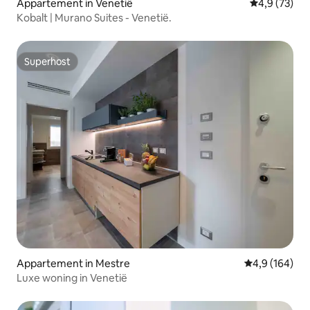
Appartement in Venetië
Gemiddelde b
4,9 (73)
Kobalt | Murano Suites - Venetië.
Superhost
Superhost
Appartement in Mestre
Gemiddelde be
4,9 (164)
Luxe woning in Venetië