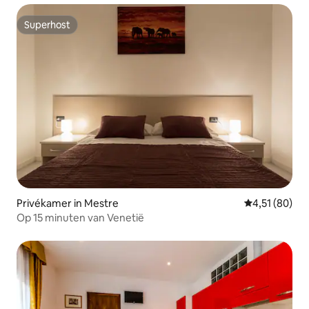
Superhost
Superhost
Privékamer in Mestre
Gemiddelde be
4,51 (80)
Op 15 minuten van Venetië