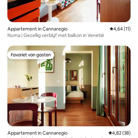
Appartement in Cannaregio
Gemiddelde b
4,64 (11)
Numa | Gezellig verblijf met balkon in Venetië
Favoriet van gasten
Favoriet van gasten
Appartement in Cannaregio
Gemiddelde be
4,82 (38)