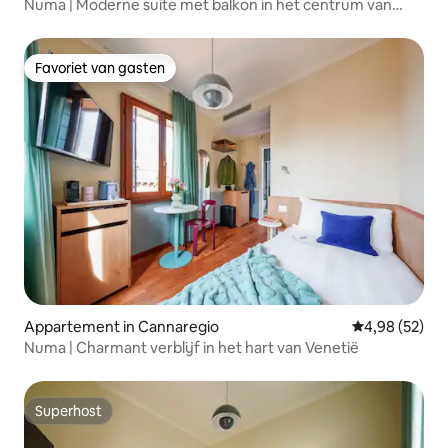
Numa | Moderne suite met balkon in het centrum van
Venetië
Favoriet van gasten
Favoriet van gasten
Appartement in Cannaregio
Gemiddelde be
4,98 (52)
Numa | Charmant verblijf in het hart van Venetië
Superhost
Superhost