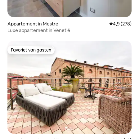
Appartement in Mestre
Gemiddelde be
4,9 (278)
Luxe appartement in Venetië
Favoriet van gasten
Favoriet van gasten