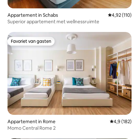
Appartement in Schabs
Gemiddelde beo
4,92 (110)
Superior appartement met wellnessruimte
Favoriet van gasten
Favoriet van gasten
Appartement in Rome
Gemiddelde be
4,9 (182)
Momo Central Rome 2