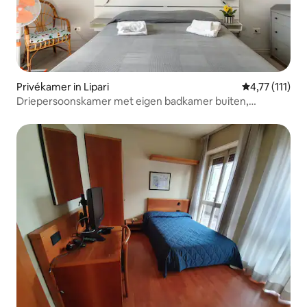
Privékamer in Lipari
Gemiddelde be
4,77 (111)
Driepersoonskamer met eigen badkamer buiten,
gemeenschappelijke keuken