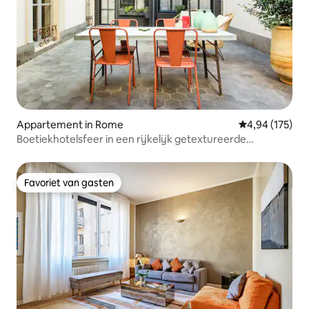
Appartement in Rome
Gemiddelde beo
4,94 (175)
Boetiekhotelsfeer in een rijkelijk getextureerde
designerhaven
Favoriet van gasten
Favoriet van gasten