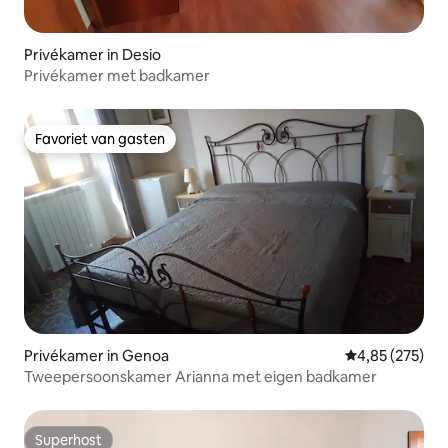
Privékamer in Desio
Privékamer met badkamer
Favoriet van gasten
Favoriet van gasten
Privékamer in Genoa
Gemiddelde beo
4,85 (275)
Tweepersoonskamer Arianna met eigen badkamer
Superhost