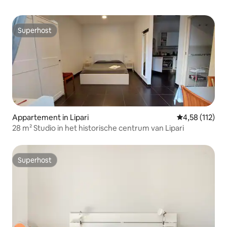
Superhost
Superhost
Appartement in Lipari
Gemiddelde be
4,58 (112)
28 m² Studio in het historische centrum van Lipari
Superhost
Superhost