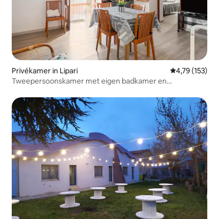
Privékamer in Lipari
Gemiddelde beo
4,79 (153)
Tweepersoonskamer met eigen badkamer en
gemeenschappelijke ruimtes