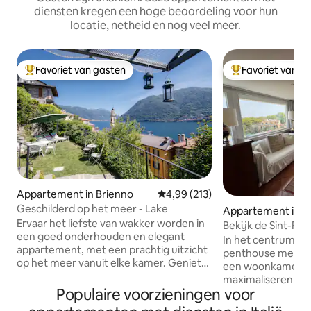
diensten kregen een hoge beoordeling voor hun
locatie, netheid en nog veel meer.
Favoriet van gasten
Favoriet van g
Topfavoriet van gasten
Topfavoriet van 
Appartement in Brienno
Gemiddelde beoordeling van 4,9
4,99 (213)
Geschilderd op het meer - Lake
Appartement in 
Ervaar het liefste van wakker worden in
Bekijk de Sint-Pie
een goed onderhouden en elegant
terras in het cen
In het centrum va
appartement, met een prachtig uitzicht
penthouse met op
op het meer vanuit elke kamer. Geniet
een woonkamer om
van onze lekkernijen en ontspan in een
maximaliseren en h
comfort dat oud en modern combineert
Populaire voorzieningen voor
centrum van Rome 
in een glimlachende stijl. Accommodatie
Peter te onthullen