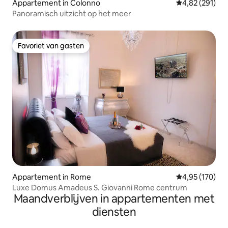
Appartement in Colonno
Gemiddelde beo
4,82 (291)
Panoramisch uitzicht op het meer
Favoriet van gasten
Favoriet van gasten
Appartement in Rome
Gemiddelde beo
4,95 (170)
Luxe Domus Amadeus S. Giovanni Rome centrum
Maandverblijven in appartementen met
diensten