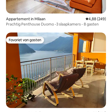
Appartement in Milaan
Gemiddelde beo
4,88 (249)
Prachtig Penthouse Duomo -3 slaapkamers - 8 gasten
Favoriet van gasten
Favoriet van gasten