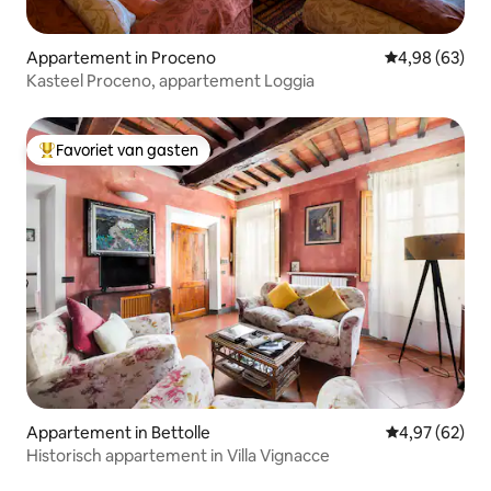
Appartement in Proceno
Gemiddelde be
4,98 (63)
Kasteel Proceno, appartement Loggia
Favoriet van gasten
Topfavoriet van gasten
Appartement in Bettolle
Gemiddelde be
4,97 (62)
Historisch appartement in Villa Vignacce