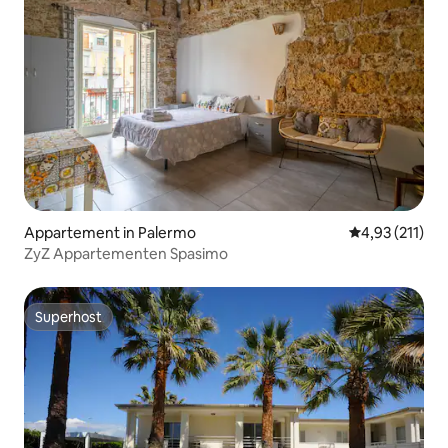
Appartement in Palermo
Gemiddelde be
4,93 (211)
ZyZ Appartementen Spasimo
Superhost
Superhost