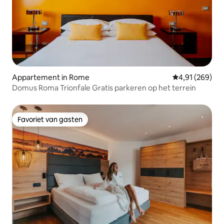
Appartement in Rome
Gemiddelde beo
4,91 (269)
Domus Roma Trionfale Gratis parkeren op het terrein
Favoriet van gasten
Favoriet van gasten