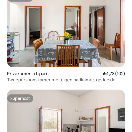
Superhost
Privékamer in Lipari
Gemiddelde beo
4,73 (102)
Tweepersoonskamer met eigen badkamer, gedeelde
keuken/terras
Superhost
Superhost