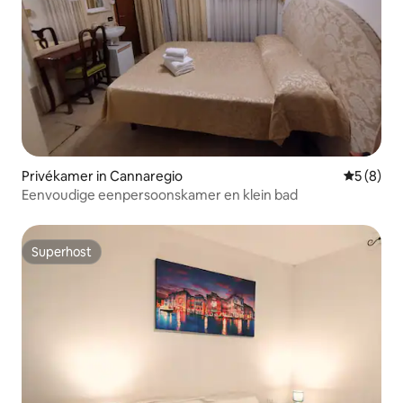
Privékamer in Cannaregio
Gemiddeld
5 (8)
Eenvoudige eenpersoonskamer en klein bad
Superhost
Superhost