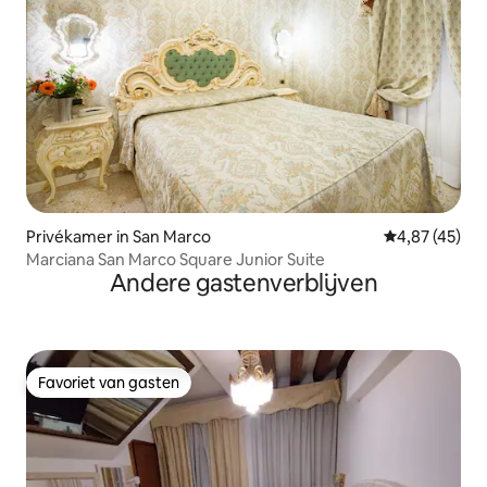
Privékamer in San Marco
Gemiddelde be
4,87 (45)
Marciana San Marco Square Junior Suite
Andere gastenverblijven
Favoriet van gasten
Favoriet van gasten