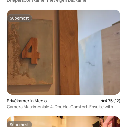
Driepersoonskamer met eigen badkamer
Superhost
Superhost
Privékamer in Meolo
Gemiddelde b
4,75 (12)
Camera Matrimoniale 4-Double-Comfort-Ensuite with
Superhost