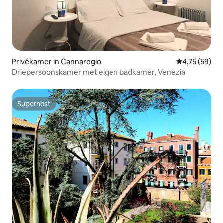
Privékamer in Cannaregio
Gemiddelde be
4,75 (59)
Driepersoonskamer met eigen badkamer, Venezia
Superhost
Superhost