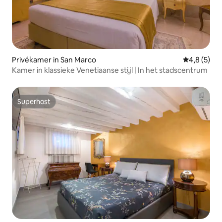
Privékamer in San Marco
Gemiddelde 
4,8 (5)
Kamer in klassieke Venetiaanse stijl | In het stadscentrum
Superhost
Superhost