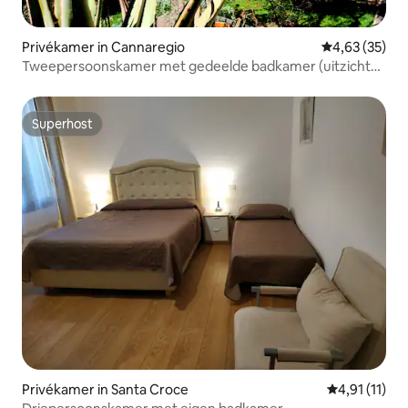
Privékamer in Cannaregio
Gemiddelde be
4,63 (35)
Tweepersoonskamer met gedeelde badkamer (uitzicht
op de tuin)
Superhost
Superhost
Privékamer in Santa Croce
Gemiddelde b
4,91 (11)