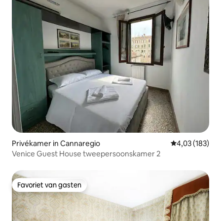
Privékamer in Cannaregio
Gemiddelde beo
4,03 (183)
Venice Guest House tweepersoonskamer 2
Favoriet van gasten
Favoriet van gasten