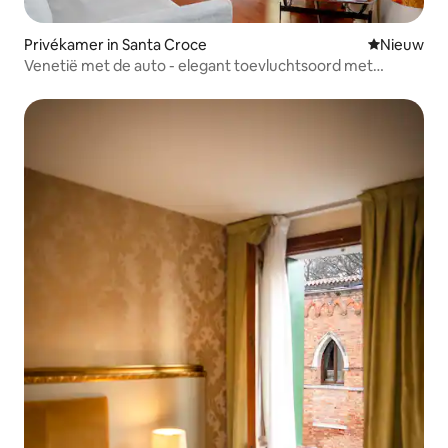
Privékamer in Santa Croce
Nieuwe ac
Nieuw
Venetië met de auto - elegant toevluchtsoord met
parkeergelegenheid