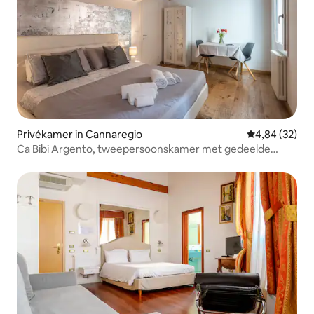
Privékamer in Cannaregio
Gemiddelde be
4,84 (32)
Ca Bibi Argento, tweepersoonskamer met gedeelde
badkamer