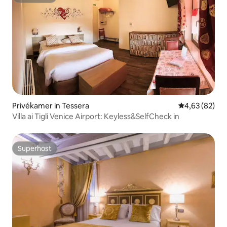
Superhost
Privékamer in Tessera
Gemiddelde be
4,63 (82)
Villa ai Tigli Venice Airport: Keyless&SelfCheck in
Superhost
Superhost