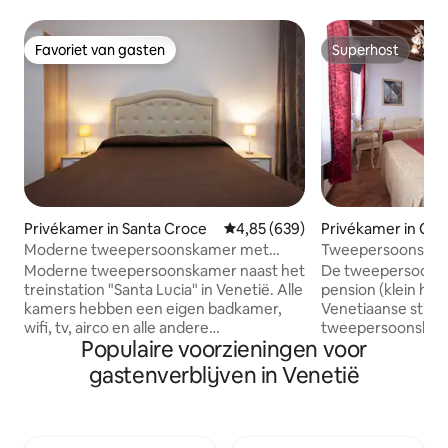
Favoriet van gasten
Superhost
Favoriet van gasten
Superhost
Privékamer in Santa Croce
Gemiddelde beoordeling van 4,8
4,85 (639)
Privékamer in Cast
Moderne tweepersoonskamer met
Tweepersoonskamer
eigen badkamer
met eigen badka
Moderne tweepersoonskamer naast het
De tweepersoons
treinstation "Santa Lucia" in Venetië. Alle
pension (klein hotel
kamers hebben een eigen badkamer,
Venetiaanse stijl 
wifi, tv, airco en alle andere
tweepersoonsbed. 
Populaire voorzieningen voor
voorzieningen om een comfortabel
airco (juni - sept
verblijf te garanderen. De lokale
(oktober - maart), 
gastenverblijven in Venetië
toeristenbelasting (€ 3 pppn) is niet
stoelen, minikoelk
inbegrepen in de kamerprijs en moet bij
eigen badkamer b
aankomst contant worden betaald.
toilet. Er zijn g
Inchecken kan van 16 tot 19 uur (19 tot 21
gedeelde ruimtes.