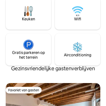
uur tegen een extra vergoeding, geen
16.00 tot 19.00 uu
inchecken na 21 uur, geen zelf
toeristenbelasting
inchecken). Lokale toeristenbelasting
per nacht is niet
(3€ pppn) is niet inbegrepen en moet
contant worden be
Keuken
Wifi
contant worden betaald bij het
inchecken.
inchecken.
Gratis parkeren op
Airconditioning
het terrein
Gezinsvriendelijke gastenverblijven
Favoriet van gasten
Favoriet van gasten