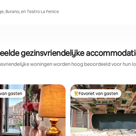
ge, Burano, en Teatro La Fenice
eelde gezinsvriendelijke accommodatie
nsvriendelijke woningen worden hoog beoordeeld voor hun loc
 van gasten
Favoriet van gasten
 van gasten
Topfavoriet van gasten