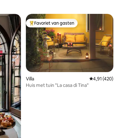
Favoriet van gasten
Topfavoriet van gasten
ecensies
Villa
Gemiddelde beoordelin
4,91 (420)
Huis met tuin "La casa di Tina"