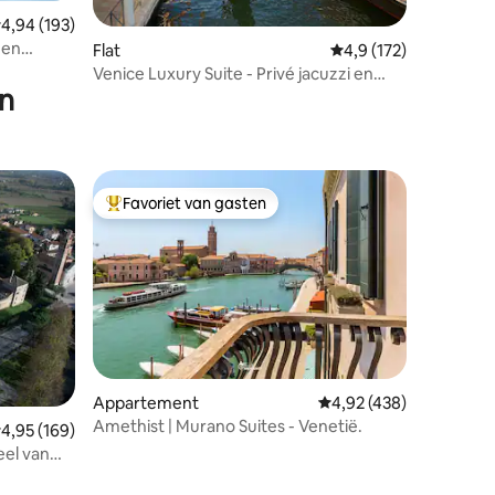
ecensies
emiddelde beoordeling van 4,94 op 5, 193 recensies
4,94 (193)
 en
Flat
Gemiddelde beoordeli
4,9 (172)
Venice Luxury Suite - Privé jacuzzi en
en
design
Favoriet van gasten
Topfavoriet van gasten
Appartement
Gemiddelde beoordeling
4,92 (438)
Amethist | Murano Suites - Venetië.
emiddelde beoordeling van 4,95 op 5, 169 recensies
4,95 (169)
eel van
ecensies