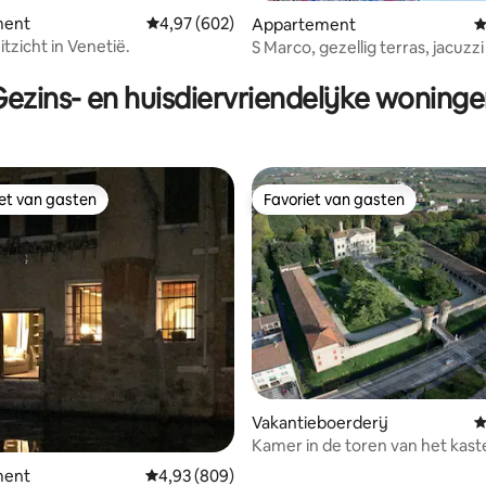
ment
Gemiddelde beoordeling van 4,97 op 5, 602 r
4,97 (602)
Appartement
G
tzicht in Venetië.
S Marco, gezellig terras, jacuzzi
 van 4,89 op 5, 108 recensies
douche, 2 slaapkamers
ezins- en huisdiervriendelijke woning
iet van gasten
Favoriet van gasten
iet van gasten
Favoriet van gasten
 van 4,93 op 5, 573 recensies
Vakantieboerderij
G
Kamer in de toren van het kast
Roncade
ment
Gemiddelde beoordeling van 4,93 op 5, 809 r
4,93 (809)