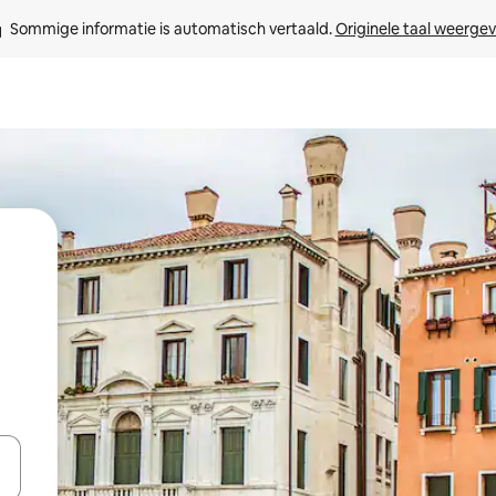
Sommige informatie is automatisch vertaald. 
Originele taal weerge
een keuze met je de pijltjestoetsen omhoog en omlaag, óf door te tikk