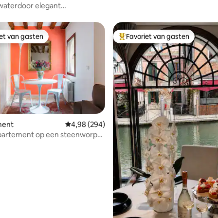
waterdoor elegant
ent
iet van gasten
Favoriet van gasten
iet van gasten
Topfavoriet van gasten
 van 4,91 op 5, 296 recensies
ment
Gemiddelde beoordeling van 4,98 op 5, 294 r
4,98 (294)
partement op een steenworp
an Piazza San Marco