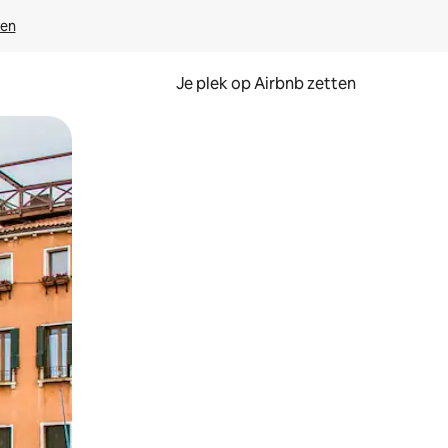
ven
Je plek op Airbnb zetten
en of swipen.