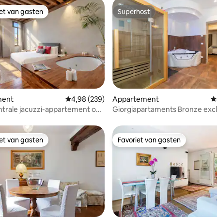
iet van gasten
Superhost
iet van gasten
Superhost
ing van 5 op 5, 137 recensies
ment
Gemiddelde beoordeling van 4,98 op 5, 239 r
4,98 (239)
Appartement
G
trale jacuzzi-appartement op
Giorgiapartaments Bronze excl
StMark & Rialto
iet van gasten
Favoriet van gasten
iet van gasten
Favoriet van gasten