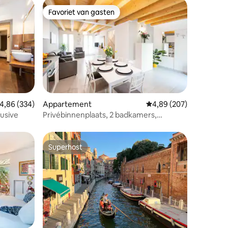
Favoriet van gasten
Favoriet van gasten
ecensies
emiddelde beoordeling van 4,86 op 5, 334 recensies
4,86 (334)
Appartement
Gemiddelde beoordeling
4,89 (207)
usive
Privébinnenplaats, 2 badkamers,
gemakkelijke toegang tot de luchthaven
Superhost
Superhost