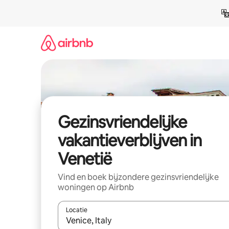
Ga
direct
naar
inhoud
Gezinsvriendelijke
vakantieverblijven in
Venetië
Vind en boek bijzondere gezinsvriendelijke
woningen op Airbnb
Locatie
Wanneer er resultaten beschikbaar zijn, maak je 