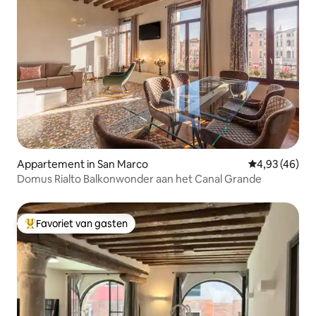
Appartement in San Marco
Gemiddelde be
4,93 (46)
Domus Rialto Balkonwonder aan het Canal Grande
Favoriet van gasten
Topfavoriet van gasten