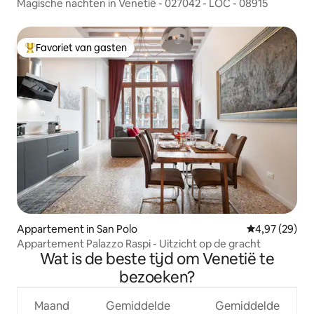
Magische nachten in Venetië - 027042 - LOC - 08915
Favoriet van gasten
Topfavoriet van gasten
Appartement in San Polo
Gemiddelde be
4,97 (29)
Appartement Palazzo Raspi - Uitzicht op de gracht
Wat is de beste tijd om Venetië te
bezoeken?
Maand
Gemiddelde
Gemiddelde