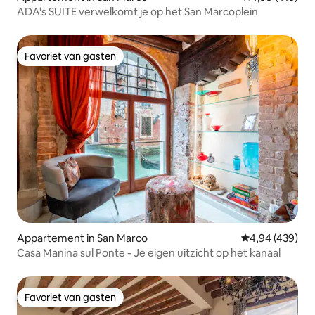
ADA's SUITE verwelkomt je op het San Marcoplein
Favoriet van gasten
Favoriet van gasten
Appartement in San Marco
Gemiddelde beo
4,94 (439)
Casa Manina sul Ponte - Je eigen uitzicht op het kanaal
Favoriet van gasten
Favoriet van gasten