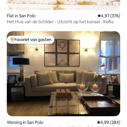
Flat in San Polo
Gemiddelde beo
4,97 (376)
Het Huis van de Schilder - Uitzicht op het kanaal - Rialto
Favoriet van gasten
Topfavoriet van gasten
Woning in San Polo
Gemiddelde beo
4,99 (284)