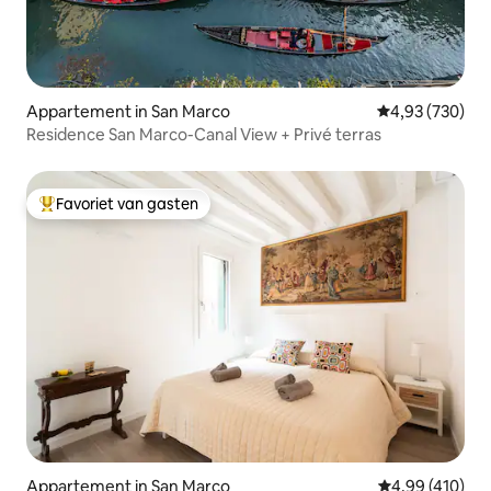
Appartement in San Marco
Gemiddelde beo
4,93 (730)
Residence San Marco-Canal View + Privé terras
Favoriet van gasten
Topfavoriet van gasten
Appartement in San Marco
Gemiddelde beo
4,99 (410)