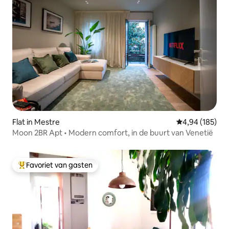
Flat in Mestre
Gemiddelde beo
4,94 (185)
Moon 2BR Apt • Modern comfort, in de buurt van Venetië
Favoriet van gasten
Topfavoriet van gasten