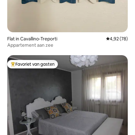
Flat in Cavallino-Treporti
Gemiddelde be
4,92 (78)
Appartement aan zee
Favoriet van gasten
Topfavoriet van gasten