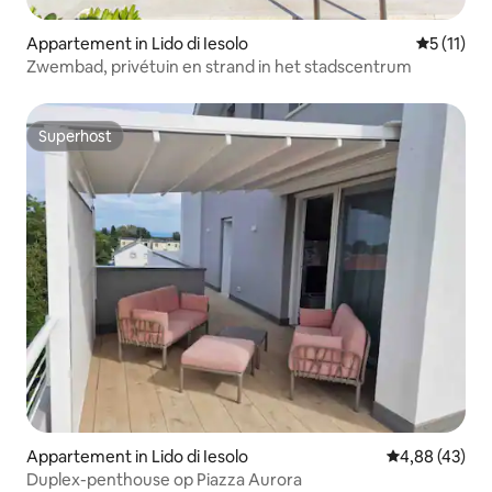
Appartement in Lido di Iesolo
Gemiddeld
5 (11)
Zwembad, privétuin en strand in het stadscentrum
Superhost
Superhost
Appartement in Lido di Iesolo
Gemiddelde be
4,88 (43)
Duplex-penthouse op Piazza Aurora