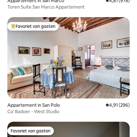
Appartement in San Marco
Gemiddelde beo
4,81 (978)
Toren Suite San Marco Appartement
Favoriet van gasten
Topfavoriet van gasten
Appartement in San Polo
Gemiddelde beo
4,91 (296)
Ca' Badoer - West Studio
Favoriet van gasten
Favoriet van gasten