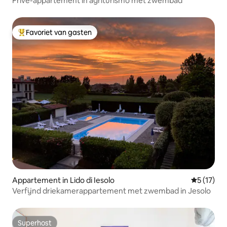
Privé-appartement in agriturismo met zwembad
Favoriet van gasten
Topfavoriet van gasten
Appartement in Lido di Iesolo
Gemiddeld
5 (17)
Verfijnd driekamerappartement met zwembad in Jesolo
Superhost