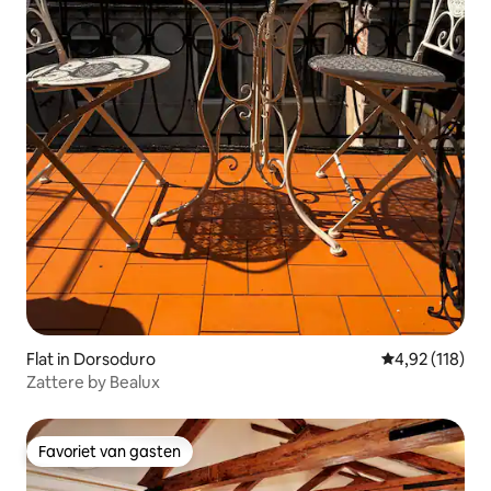
Flat in Dorsoduro
Gemiddelde beo
4,92 (118)
Zattere by Bealux
Favoriet van gasten
Favoriet van gasten