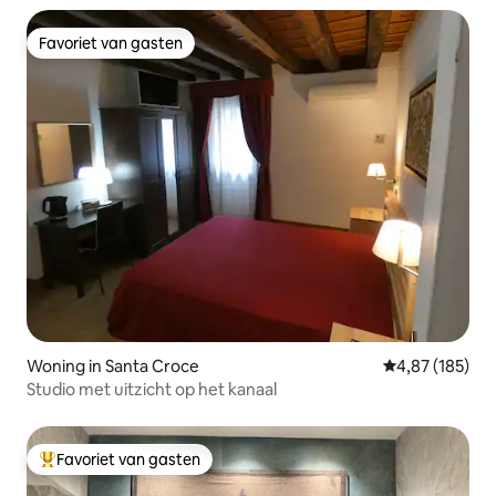
Favoriet van gasten
Favoriet van gasten
Woning in Santa Croce
Gemiddelde beo
4,87 (185)
Studio met uitzicht op het kanaal
Favoriet van gasten
Topfavoriet van gasten