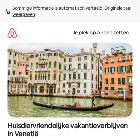
Ga
Sommige informatie is automatisch vertaald. 
Originele taal 
direct
weergeven
naar
inhoud
Je plek op Airbnb zetten
Huisdiervriendelijke vakantieverblijven
in Venetië