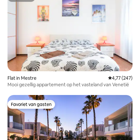
Superhost
Flat in Mestre
Gemiddelde beo
4,77 (247)
Mooi gezellig appartement op het vasteland van Venetië
Favoriet van gasten
Favoriet van gasten