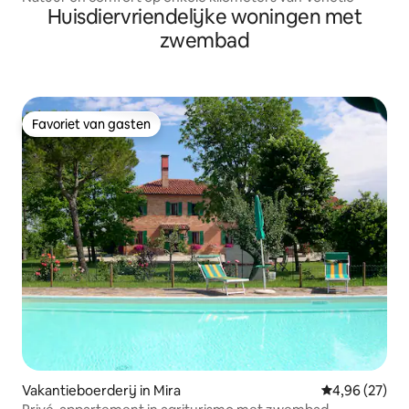
Huisdiervriendelijke woningen met
zwembad
Favoriet van gasten
Favoriet van gasten
Vakantieboerderij in Mira
Gemiddelde be
4,96 (27)