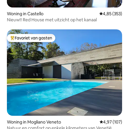
Woning in Castello
Gemiddelde beo
4,85 (353)
Nieuw!! Red House met uitzicht op het kanaal
Favoriet van gasten
Topfavoriet van gasten
Woning in Mogliano Veneto
Gemiddelde beo
4,97 (107)
Natuur en comfort op enkele kilometers van Venetië