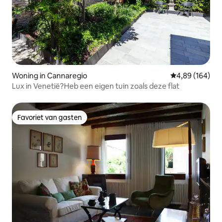
Woning in Cannaregio
Gemiddelde beo
4,89 (164)
Lux in Venetië?Heb een eigen tuin zoals deze flat
Favoriet van gasten
Favoriet van gasten