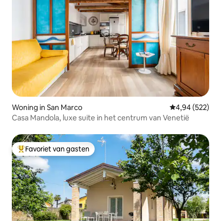
Woning in San Marco
Gemiddelde beo
4,94 (522)
Casa Mandola, luxe suite in het centrum van Venetië
Favoriet van gasten
Topfavoriet van gasten