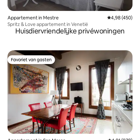
Appartement in Mestre
Gemiddelde beo
4,98 (450)
Spritz & Love appartement in Venetië
Huisdiervriendelijke privéwoningen
Favoriet van gasten
Favoriet van gasten