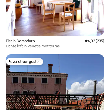
Flat in Dorsoduro
Gemiddelde beo
4,92 (235)
Lichte loft in Venetië met terras
Favoriet van gasten
Favoriet van gasten