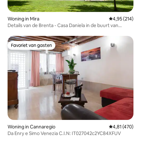
Woning in Mira
Gemiddelde beo
4,95 (214)
Details van de Brenta - Casa Daniela in de buurt van
Venetië
Favoriet van gasten
Favoriet van gasten
Woning in Cannaregio
Gemiddelde beo
4,81 (470)
Da Enry e Simo Venezia C.I.N: IT027042c2YC84XFUV