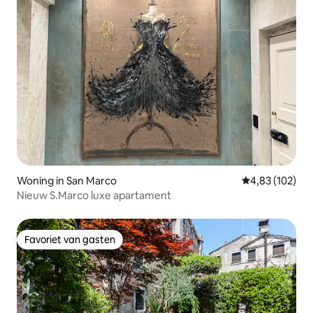
Woning in San Marco
Gemiddelde beo
4,83 (102)
Nieuw S.Marco luxe apartament
Favoriet van gasten
Favoriet van gasten