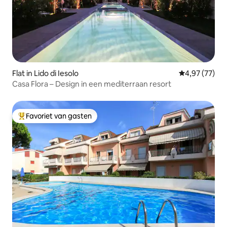
Flat in Lido di Iesolo
Gemiddelde be
4,97 (77)
Casa Flora – Design in een mediterraan resort
Favoriet van gasten
Topfavoriet van gasten