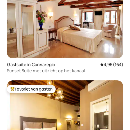
Gastsuite in Cannaregio
Gemiddelde beo
4,95 (164)
Sunset Suite met uitzicht op het kanaal
Favoriet van gasten
Topfavoriet van gasten