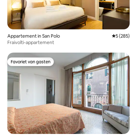
Appartement in San Polo
Gemiddelde 
5 (285)
Fraivolti-appartement
Favoriet van gasten
Favoriet van gasten