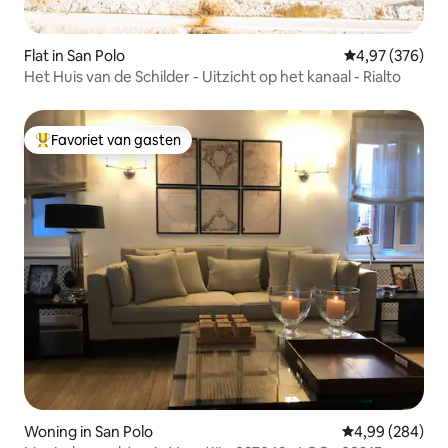
Flat in San Polo
Gemiddelde beo
4,97 (376)
Het Huis van de Schilder - Uitzicht op het kanaal - Rialto
Favoriet van gasten
Topfavoriet van gasten
Woning in San Polo
Gemiddelde beo
4,99 (284)