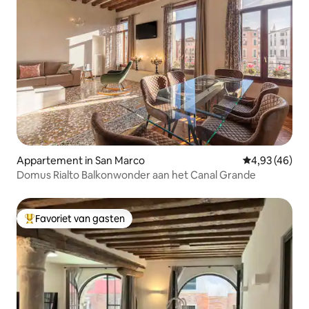
Appartement in San Marco
Gemiddelde be
4,93 (46)
Domus Rialto Balkonwonder aan het Canal Grande
Favoriet van gasten
Topfavoriet van gasten