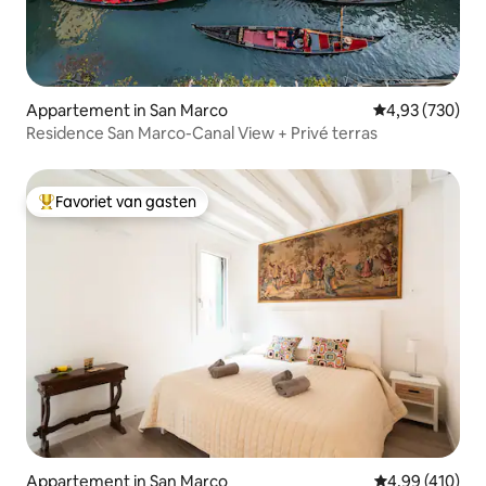
Appartement in San Marco
Gemiddelde beo
4,93 (730)
Residence San Marco-Canal View + Privé terras
Favoriet van gasten
Topfavoriet van gasten
Appartement in San Marco
Gemiddelde beo
4,99 (410)