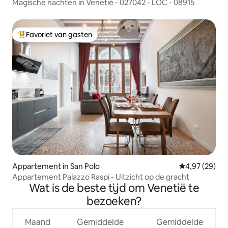
Magische nachten in Venetië - 027042 - LOC - 08915
Favoriet van gasten
Topfavoriet van gasten
Appartement in San Polo
Gemiddelde be
4,97 (29)
Appartement Palazzo Raspi - Uitzicht op de gracht
Wat is de beste tijd om Venetië te
bezoeken?
Maand
Gemiddelde
Gemiddelde