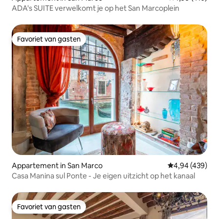
ADA's SUITE verwelkomt je op het San Marcoplein
Favoriet van gasten
Favoriet van gasten
Appartement in San Marco
Gemiddelde beo
4,94 (439)
Casa Manina sul Ponte - Je eigen uitzicht op het kanaal
Favoriet van gasten
Favoriet van gasten